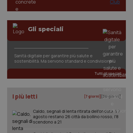
Gli speciali
tracking-sites-ironfish-
www.quotidianosanita.it
4
Sanità digitale per garantire più salute e
tracking-enable
settim
sostenibilità. Ma servono standard e condivisione
2 gior
Tutti gli speciali
tracking-sites-ironfish-
www.quotidianosanita.it
4
session-id
settim
I più letti
2 gior
[7 giorni]
[30 giorni]
Caldo, segnali di lenta ritirata dell'ondata: il 7
agosto restano 26 città da bollino rosso, l'8
_ga
1 anno
scendono a 21
Google LLC
mes
.quotidianosanita.it