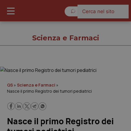
Venerdì 7 Agosto 2026
Scienza e Farmaci
Scienza e Farmaci
Cronache
QS
»
Scienza e Farmaci
»
Nasce il primo Registro dei tumori pediatrici
Governo e Parlamento
Regioni e Asl
Nasce il primo Registro dei
Lavoro e Professioni