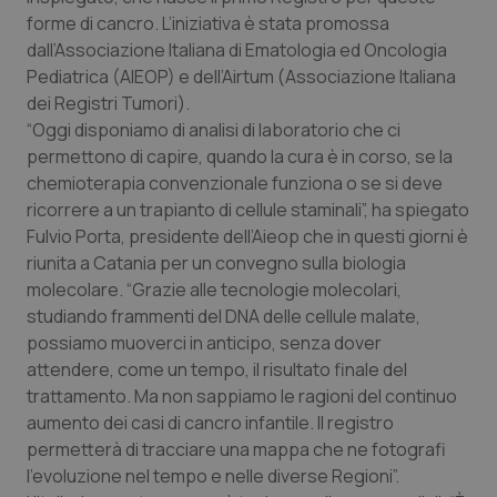
Calabria
Asma & BPCO
forme di cancro. L’iniziativa è stata promossa
dall’Associazione Italiana di Ematologia ed Oncologia
Campania
Car-T
Pediatrica (AIEOP) e dell’Airtum (Associazione Italiana
dei Registri Tumori).
“Oggi disponiamo di analisi di laboratorio che ci
Emilia-Romagna
Colesterolo & coronaropatie
permettono di capire, quando la cura è in corso, se la
chemioterapia convenzionale funziona o se si deve
Friuli Venezia Giulia
Dermatite Atopica
ricorrere a un trapianto di cellule staminali”, ha spiegato
Fulvio Porta, presidente dell’Aieop che in questi giorni è
Lazio
Diabete & glucometri
riunita a Catania per un convegno sulla biologia
molecolare. “Grazie alle tecnologie molecolari,
Liguria
Disturbi dell’umore
studiando frammenti del DNA delle cellule malate,
possiamo muoverci in anticipo, senza dover
Lombardia
Dolore
attendere, come un tempo, il risultato finale del
trattamento. Ma non sappiamo le ragioni del continuo
Marche
Donna & Salute
aumento dei casi di cancro infantile. Il registro
permetterà di tracciare una mappa che ne fotografi
l’evoluzione nel tempo e nelle diverse Regioni”.
Molise
Epatiti