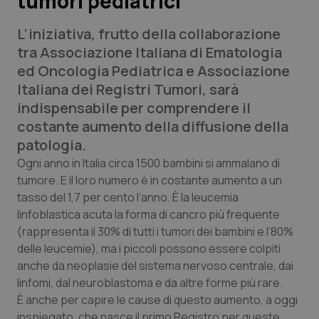
tumori pediatrici
L’iniziativa, frutto della collaborazione
Scienza e Farmaci
tra Associazione Italiana di Ematologia
ed Oncologia Pediatrica e Associazione
Studi e Analisi
Italiana dei Registri Tumori, sarà
indispensabile per comprendere il
Lettere al direttore
costante aumento della diffusione della
patologia.
Edizioni Regionali
Ogni anno in Italia circa 1500 bambini si ammalano di
tumore. E il loro numero è in costante aumento a un
QS Pro
tasso del 1,7 per cento l’anno. È la leucemia
linfoblastica acuta la forma di cancro più frequente
Professionisti Sanitari.AI
(rappresenta il 30% di tutti i tumori dei bambini e l’80%
delle leucemie), ma i piccoli possono essere colpiti
Abruzzo
QS Pro Gold
anche da neoplasie del sistema nervoso centrale, dai
linfomi, dal neuroblastoma e da altre forme più rare.
QS Club
Newsletter
Basilicata
Artrite & artrosi
È anche per capire le cause di questo aumento, a oggi
inspiegato, che nasce il primo Registro per queste