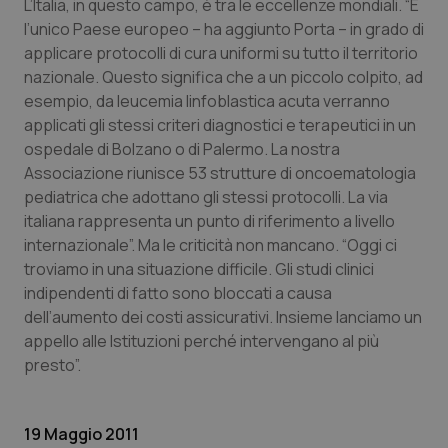
L’Italia, in questo campo, è tra le eccellenze mondiali. “È
l’unico Paese europeo – ha aggiunto Porta – in grado di
Piemonte
HIV
applicare protocolli di cura uniformi su tutto il territorio
nazionale. Questo significa che a un piccolo colpito, ad
Provincia Autonoma di Bolzano
Infezioni & Febbre
esempio, da leucemia linfoblastica acuta verranno
applicati gli stessi criteri diagnostici e terapeutici in un
Provincia Autonoma di Trento
Ipertensione & Scompenso
ospedale di Bolzano o di Palermo. La nostra
Associazione riunisce 53 strutture di oncoematologia
Puglia
Malattie rare
pediatrica che adottano gli stessi protocolli. La via
italiana rappresenta un punto di riferimento a livello
Sardegna
Malattia di Crohn & Rettocolite Ulcerosa
internazionale”. Ma le criticità non mancano. “Oggi ci
troviamo in una situazione difficile. Gli studi clinici
indipendenti di fatto sono bloccati a causa
Sicilia
Neuroscienze & patologie neurodegenerative
dell’aumento dei costi assicurativi. Insieme lanciamo un
appello alle Istituzioni perché intervengano al più
Toscana
Obesità
presto”.
Umbria
Oftalmologia
19 Maggio 2011