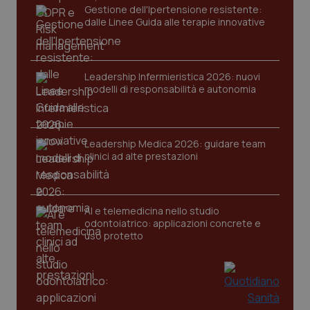
Gestione dell'Ipertensione resistente:
Nome
Fornitore
/
Dominio
Scaden
dalle Linee Guida alle terapie innovative
VISITOR_PRIVACY_METADATA
5 mesi
YouTube
settim
.youtube.com
Leadership Infermieristica 2026: nuovi
modelli di responsabilità e autonomia
Leadership Medica 2026: guidare team
clinici ad alte prestazioni
AI e telemedicina nello studio
odontoiatrico: applicazioni concrete e
uso protetto
CookieScriptConsent
5 mesi
CookieScript
settim
www.quotidianosanita.it