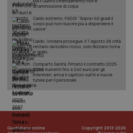
Ma il Quinto Emendamento non è
PHPSESSID
Sessio
PHP.net
un’ammissione di colpa
www.quotidianosanita.it
Caldo estremo, FADOI: “Sopra i 40 gradi il
corpo può non riuscire più a disperdere il
calore”
Caldo, l’ondata prosegue. Il 7 agosto 26 città
restano da bollino rosso, solo Bolzano torna
in giallo
Comparto Sanità. Firmato il contratto 2025-
2027. Aumenti fino a 240 euro per gli
infermieri, arriva il capitolo sull'IA e nuove
tutele per il personale
_ga_KM60CM4NPH
.quotidianosanita.it
1 anno
mes
Quotidiano online
Copyright 2013-2026