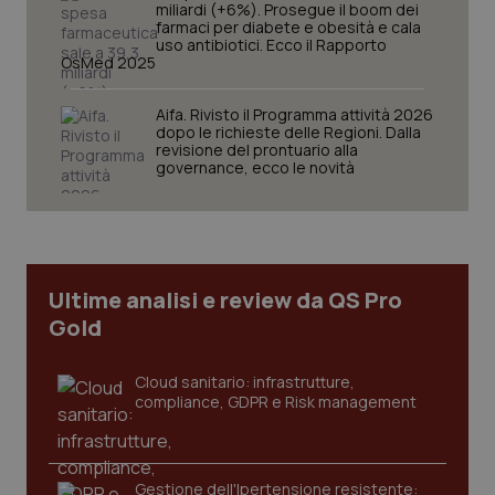
miliardi (+6%). Prosegue il boom dei
Nome
Fornitore
/
Dominio
Scaden
farmaci per diabete e obesità e cala
uso antibiotici. Ecco il Rapporto
VISITOR_PRIVACY_METADATA
5 mesi
YouTube
OsMed 2025
settim
.youtube.com
Aifa. Rivisto il Programma attività 2026
dopo le richieste delle Regioni. Dalla
revisione del prontuario alla
governance, ecco le novità
Ultime analisi e review da QS Pro
Gold
Cloud sanitario: infrastrutture,
compliance, GDPR e Risk management
CookieScriptConsent
5 mesi
CookieScript
settim
www.quotidianosanita.it
Gestione dell'Ipertensione resistente: