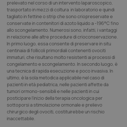
Valle D’Aosta
Oncodermatologia
prelevato nel corso di un intervento laparoscopico,
trasportato in mezzi di coltura in laboratorio e quindi
Veneto
Oncoematologia
tagliato in fettine o strip che sono criopreservate e
conservate in contenitori di azoto liquido a -196°C fino
allo scongelamento. Numerosi sono, infatti, i vantaggi
Oncologia & Nutrizione
in relazione alle altre procedure di crioconservazione.
In primo luogo, essa consente di preservare in situ
Psoriasi & pelle
centinaia di follicoli primordiali contenenti ovociti
immaturi, che risultano molto resistenti ai processi di
Quotidiano Cardiologia
congelamento e scongelamento. In secondo luogo, è
una tecnica di rapida esecuzione e poco invasiva. In
Quotidiano Chirurgia
ultimo, è la sola metodica applicabile nel caso di
pazienti in età pediatrica, nelle pazienti affette da
Quotidiano Oncologia
tumori ormono-sensibili e nelle pazienti in cui
posticipare l’inizio della terapia oncologica per
Quotidiano Pediatria
sottoporsi a stimolazione ormonale e prelievo
chirurgico degli ovociti, costituirebbe un rischio
inaccettabile.
Rene & patologie urogenitali