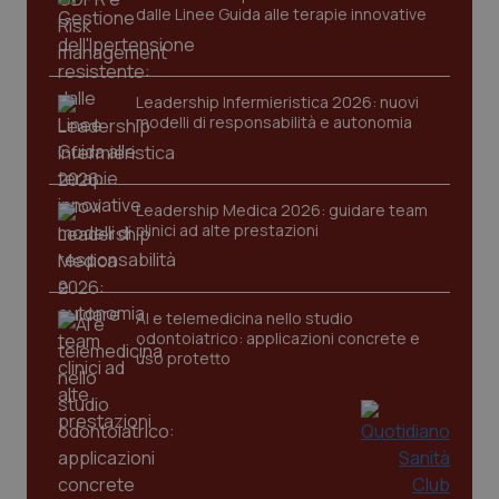
dalle Linee Guida alle terapie innovative
Leadership Infermieristica 2026: nuovi
modelli di responsabilità e autonomia
tracking-sites-ironfish-
www.quotidianosanita.it
4
tracking-enable
Leadership Medica 2026: guidare team
settim
2 gior
clinici ad alte prestazioni
AI e telemedicina nello studio
tracking-sites-ironfish-
www.quotidianosanita.it
4
session-id
settim
odontoiatrico: applicazioni concrete e
2 gior
uso protetto
_ga
1 anno
Google LLC
mes
.quotidianosanita.it