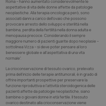
Roma – hanno aumentato considerevolmente le
aspettative di vita delle donne affette da patologie
Piemonte
HIV
neoplastiche. Alla terapia oncologica però, sono
associati danni a carico dell'ovaio che possono
Provincia Autonoma di Bolzano
Infezioni & Febbre
provocare arresto dello sviluppo e sterilità nella
bambina, perdita della fertilità nella donna adulta e
Provincia Autonoma di Trento
Ipertensione & Scompenso
menopausa precoce. Considerando il sempre
maggiore numero di pazienti guarite dopo neoplasie –
Puglia
Malattie rare
sottolinea Vizza – si deve poter pensare al loro
benessere globale e all’aspettativa di una vita
Sardegna
Malattia di Crohn & Rettocolite Ulcerosa
normale”.
La crioconservazione di tessuto ovarico, prelevato
Sicilia
Neuroscienze & patologie neurodegenerative
prima dell’inizio delle terapie antitumorali, è in grado di
offrire importanti prospettive per preservare la
Toscana
Obesità
funzione riproduttiva e l’attività steroidogenica delle
pazienti affette da patologie neoplastiche, siano
Umbria
Oftalmologia
bambine o giovani donne in età fertile. Il tessuto
ovarico destinato alla crioconservazione viene