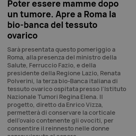
Poter essere mamme dopo
un tumore. Apre a Roma la
Scienza e Farmaci
bio-banca del tessuto
Studi e Analisi
ovarico
Lettere al direttore
Sarà presentata questo pomeriggio a
Roma, alla presenza del ministro della
Edizioni Regionali
Salute, Ferruccio Fazio, e della
presidente della Regione Lazio, Renata
QS Pro
Polverini, la terza bio-Banca italiana di
tessuto ovarico ospitata presso l’Istituto
Professionisti Sanitari.AI
Nazionale Tumori Regina Elena. Il
progetto, diretto da Enrico Vizza,
Abruzzo
QS Pro Gold
permetterà di conservare la corticale
dell’ovaio contenente gli ovociti, per
QS Club
Newsletter
Basilicata
Artrite & artrosi
consentire il reinnesto nelle donne