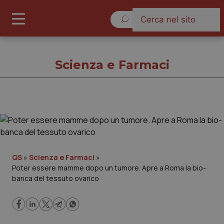
Domenica 9 Agosto 2026
Scienza e Farmaci
Scienza e Farmaci
Cronache
QS
»
Scienza e Farmaci
»
Poter essere mamme dopo un tumore. Apre a Roma la bio-
Governo e Parlamento
banca del tessuto ovarico
Regioni e Asl
Lavoro e Professioni