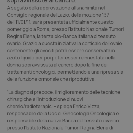
sopravvissute al cancro.
Calabria
Asma & BPCO
A seguito della approvazione all’unanimità nel
Consiglio regionale del Lazio, della mozione 137
Campania
Car-T
dell’11/01/11, sarà presentata ufficialmente questo
pomeriggio a Roma, presso l’Istituto Nazionale Tumori
Emilia-Romagna
Colesterolo & coronaropatie
Regina Elena, la terza bio-Banca italiana di tessuto
ovario. Grazie a questa iniziativa la corticale dell’ovaio
contenente gli ovociti potrà essere conservata in
Friuli Venezia Giulia
Dermatite Atopica
azoto liquido per poi poter esser reinnestata nella
donna sopravvissuta al cancro dopo la fine dei
Lazio
Diabete & glucometri
trattamenti oncologici, permettendole una ripresa sia
della funzione ormonale che riproduttiva.
Liguria
Disturbi dell’umore
“La diagnosi precoce, il miglioramento delle tecniche
Lombardia
Dolore
chirurgiche e l'introduzione di nuovi
chemio/radioterapici – spiega Enrico Vizza,
Marche
Donna & Salute
responsabile della Uoc di Ginecologia Oncologica e
responsabile della nuova Banca del tessuto ovarico
presso l’Istituto Nazionale Tumori Regina Elena di
Molise
Epatiti