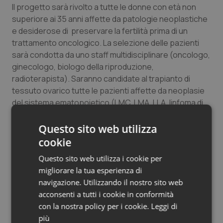
Il progetto sarà rivolto a tutte le donne con età non
Salute orale & impianti
superiore ai 35 anni affette da patologie neoplastiche
e desiderose di preservare la fertilità prima di un
Sangue & coagulazione
trattamento oncologico. La selezione delle pazienti
sarà condotta da uno staff multidisciplinare (oncologo,
Tiroide
ginecologo, biologo della riproduzione,
radioterapista). Saranno candidate al trapianto di
Tumore al seno
tessuto ovarico tutte le pazienti affette da neoplasie
del sistema ematopoietico (LMC, LMA, LLA, linfoma di
Hodgkin e non-Hodgkin), neoplasia della mammella,
Tumore ovarico
tumore di Wilms, sarcoma di Ewing, osteosarcoma,
Questo sito web utilizza
carcinoma cervicale agli stadi iniziali sottoposte a
Tumori del Polmone & Testa Collo
cookie
trattamento conservativo.
Questo sito web utilizza i cookie per
Tumori gastrointestinali
migliorare la tua esperienza di
navigazione. Utilizzando il nostro sito web
Ulcera & Reflusso
acconsenti a tutti i cookie in conformità
19 Aprile 2011
con la nostra policy per i cookie.
Leggi di
© Riproduzione riservata
Vaccini
più