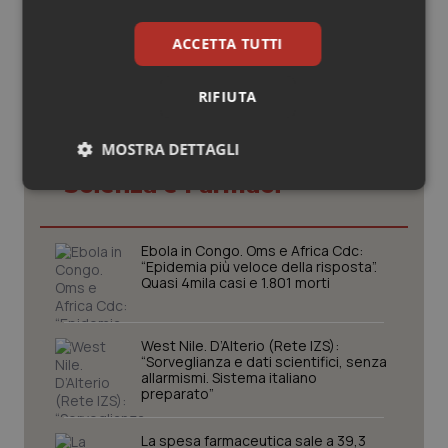
ACCETTA TUTTI
RIFIUTA
MOSTRA DETTAGLI
Potrebbe interessarti in
Scienza e Farmaci
Necessari
Statistici
Marketing
Ebola in Congo. Oms e Africa Cdc:
“Epidemia più veloce della risposta”.
Quasi 4mila casi e 1.801 morti
Necessari
Statistici
Marketing
West Nile. D’Alterio (Rete IZS):
“Sorveglianza e dati scientifici, senza
I cookie necessari contribuiscono a rendere fruibile il
allarmismi. Sistema italiano
sito web abilitandone funzionalità di base quali la
preparato”
navigazione sulle pagine e l'accesso alle aree
protette del sito. Il sito web non è in grado di
funzionare correttamente senza questi cookie.
La spesa farmaceutica sale a 39,3