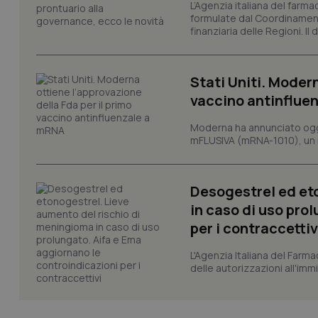
L’Agenzia italiana del farma
Nome
formulate dal Coordinamen
VISITOR_PRIVACY_
finanziaria delle Regioni. Il
Stati Uniti. Modern
vaccino antinflue
CookieScriptConse
Moderna ha annunciato oggi
mFLUSIVA (mRNA-1010), un nuo
tracking-sites-ironf
tracking-enable
Desogestrel ed et
tracking-sites-ironf
in caso di uso pro
session-id
per i contraccettiv
_ga
L'Agenzia Italiana del Farma
delle autorizzazioni all'imm