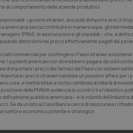
o che al comportamento delle aziende produttrici.
sponsabili: i
governi stranieri, accusati di imporre prezzi trop
a americana senza contribuire in maniera equa; gli intermediar
 managers
(PBM), le assicurazioni e gli ospedali – che, a detta d
ausando distorsioni nei prezzi effettivamente pagati dai pazien
oziati commerciali per costringere i Paesi stranieri a sostene
che “i pazienti americani non dovrebbero pagare da soli il cont
a di importare i prezzi dei farmaci dai Paesi con sistemi sanita
 “importare i prezzi stranieri sarebbe un pessimo affare per i pa
o cure, e metterebbe a rischio centinaia di miliardi di investi
 posizione della PhRMA evidenzia lo scontro tra l’obiettivo polit
dall’opinione pubblica americana – e la volontà dell’industria 
zzi. Se da un lato la Casa Bianca cerca di rassicurare i cittadin
 di un settore economico potente e strategico.