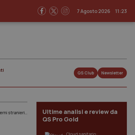
7 Agosto 2026
11:23
ti
QS Club
Newsletter
Ultime analisi e review da
Prezzi dei farmaci. L’associazione delle aziende farmaceutiche americane: “Più alti in Usa per colpa dei governi stranieri e degli intermediari”
QS Pro Gold
Cloud sanitario: