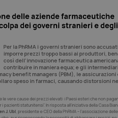
ione delle aziende farmaceutiche
colpa dei governi stranieri e degli
Per la PhRMA i
governi stranieri sono accusati
imporre prezzi troppo bassi ai produttori, be
così dell’innovazione farmaceutica american
contribuire in maniera equa; e gli intermediar
macy benefit managers
(PBM), le assicurazioni 
ollaro speso in farmaci, causando distorsioni ne
e le vere cause dei prezzi elevati: i Paesi esteri che non pagan
 i pazienti statunitensi”. In risposta all’iniziativa della Casa Bia
n J. Ubl
, presidente e CEO della PhRMA – l’associazione dell
 che, pur riconoscendo la necessità di abbassare i prezzi, ne 