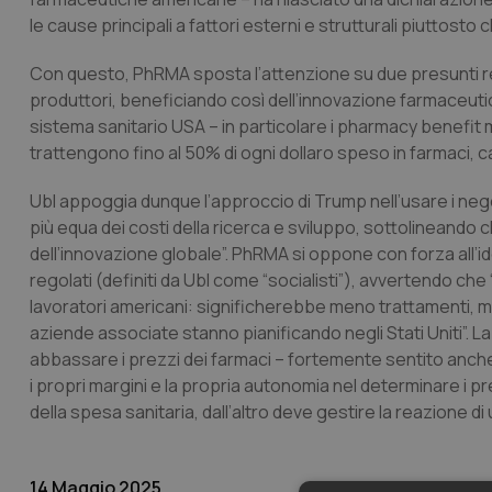
le cause principali a fattori esterni e strutturali piuttost
Con questo, PhRMA sposta l’attenzione su due presunti re
produttori, beneficiando così dell’innovazione farmaceutic
sistema sanitario USA – in particolare i
pharmacy benefit
trattengono fino al 50% di ogni dollaro speso in farmaci, c
Ubl appoggia dunque l’approccio di Trump nell’usare i neg
più equa dei costi della ricerca e sviluppo, sottolineando 
dell’innovazione globale”. PhRMA si oppone con forza all’ide
regolati (definiti da Ubl come “socialisti”), avvertendo che
lavoratori americani: significherebbe meno trattamenti, men
aziende associate stanno pianificando negli Stati Uniti”. La
abbassare i prezzi dei farmaci – fortemente sentito anche 
i propri margini e la propria autonomia nel determinare i pre
della spesa sanitaria, dall’altro deve gestire la reazione
14 Maggio 2025