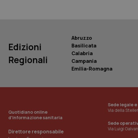
PHPSESSID
Abruzzo
Edizioni
Basilicata
_ga_KM60CM4NPH
Calabria
Regionali
Campania
Emilia-Romagna
Nome
Nome
VISITOR_INFO1_LIV
_ga_0VMQEQKQ1N
Sede legale e
Via della Stell
__Secure-YNID
Quotidiano online
d'informazione sanitaria
Sede operati
Via Luigi Galva
Direttore responsabile
YSC