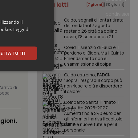
I più letti
[7 giorni]
[30 giorni]
Caldo, segnali di lenta ritirata
ilizzando il
dell'ondata: il 7 agosto
cookie.
Leggi di
restano 26 città da bollino
rosso, l'8 scendono a 21
Covid. Il silenzio di Fauci e il
perdono di Biden. Ma il Quinto
ETTA TUTTI
om dei
Emendamento non è
un’ammissione di colpa
orto
keting
Caldo estremo, FADOI:
“Sopra i 40 gradi il corpo può
non riuscire più a disperdere
arrivo di
il calore”
spesa
Comparto Sanità. Firmato il
contratto 2025-2027.
Aumenti fino a 240 euro per
gli infermieri, arriva il capitolo
gioni.
sull'IA e nuove tutele per il
igazione sulle pagine
personale
kie.