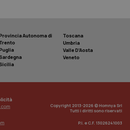
basate sul
entificatore
le variabili di
è un numero
o in cui viene
r il sito, ma un
tato di accesso per
Provincia Autonoma di
Toscana
Trento
Umbria
a Google Analytics
Puglia
sione.
Valle D’Aosta
Sardegna
Veneto
Sicilia
 tenere traccia
i Youtube incorporati
tics per mantenere
tore del sito web sta
ell'interfaccia di
icità
 tenere traccia
Copyright 2013-2026 © Homnya Srl
.com
i Youtube incorporati
Tutti i diritti sono riservati
tore del sito web sta
ell'interfaccia di
om
P.I. e C.F. 13026241003
 tenere traccia