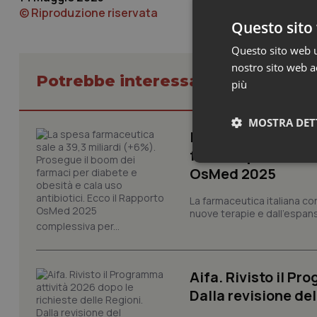
© Riproduzione riservata
Questo sito 
Questo sito web ut
nostro sito web ac
Potrebbe interessarti in Scienza
più
MOSTRA DET
La spesa farmaceut
farmaci per diabete
Neces
OsMed 2025
La farmaceutica italiana co
nuove terapie e dall'espan
complessiva per...
Aifa. Rivisto il Pr
I cookie necessari con
Dalla revisione de
e l'accesso alle aree 