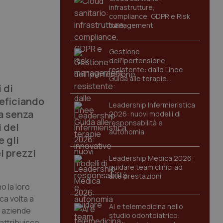
infrastrutture,
compliance, GDPR e Risk
management
Gestione
dell'Ipertensione
resistente: dalle Linee
Guida alle terapie
 di
innovative
neficiando
Leadership Infermieristica
a senza
2026: nuovi modelli di
responsabilità e
i del
autonomia
e gli
i prezzi
Leadership Medica 2026:
guidare team clinici ad
alte prestazioni
o la loro
nca volta a
AI e telemedicina nello
e aziende
studio odontoiatrico:
attribuisce