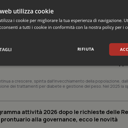
web utilizza cookie
ilizza i cookie per migliorare la tua esperienza di navigazione. Ut
consenti a tutti i cookie in conformità con la nostra policy per i 
 e Farmaci
RIFIUTA
TAGLI
ACC
ica sale a 39,3 miliardi (+6%). Prosegue il bo
 e obesità e cala uso antibiotici. Ecco il Rapp
sari
Statistici
Mar
ntinua a crescere, spinta dall'invecchiamento della popolazione, dall'
sione dei trattamenti per diabete e gestione del peso. Nel 2025 la 
Necessari
Statistici
Marketing
ogramma attività 2026 dopo le richieste delle Re
tribuiscono a rendere fruibile il sito web abilitandone funzionalità di base quali la nav
l prontuario alla governance, ecco le novità
protette del sito. Il sito web non è in grado di funzionare correttamente senza questi coo