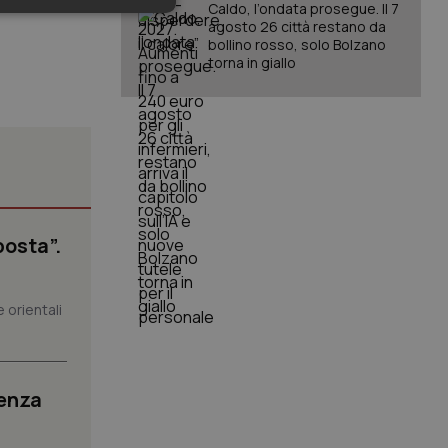
Caldo, l’ondata prosegue. Il 7
keting
agosto 26 città restano da
bollino rosso, solo Bolzano
torna in giallo
igazione sulle pagine
kie.
posta”.
er memorizzare le
utente per la loro
 dati sul consenso
 orientali
itiche e
tendo che le loro
ssioni future.
l servizio Cookie-
erenze di consenso
senza
sario che il banner
funzioni