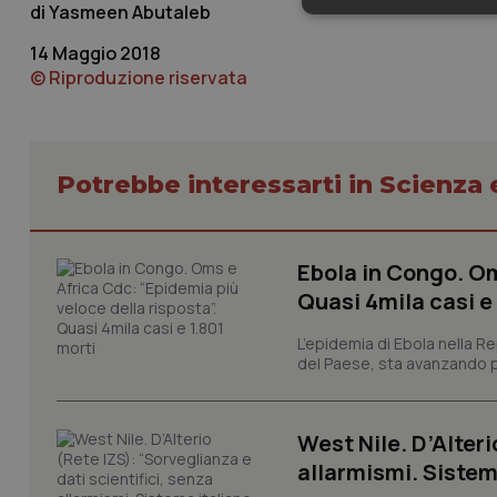
Yasmeen Abutaleb
Neces
14 Maggio 2018
© Riproduzione riservata
Potrebbe interessarti in Scienza
I cookie necessari con
e l'accesso alle aree 
Nome
Ebola in Congo. Om
Quasi 4mila casi e
VISITOR_PRIVACY_
L’epidemia di Ebola nella R
del Paese, sta avanzando pi
CookieScriptConse
West Nile. D’Alteri
allarmismi. Sistem