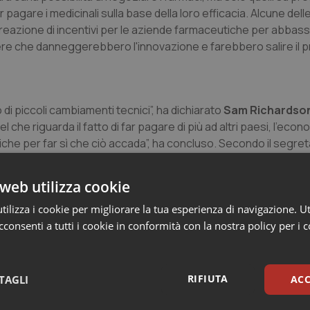
 pagare i medicinali sulla base della loro efficacia. Alcune delle
 creazione di incentivi per le aziende farmaceutiche per abbass
niere che danneggerebbero l'innovazione e farebbero salire il 
i piccoli cambiamenti tecnici”, ha dichiarato
Sam Richardso
he riguarda il fatto di far pagare di più ad altri paesi, l'econ
che per far sì che ciò accada”, ha concluso. Secondo il segreta
ero però essere fatte facilmente in un paio di mesi, senza ne
istrutturazione completa del sistema sanitario richiederebb
web utilizza cookie
ilizza i cookie per migliorare la tua esperienza di navigazione. Ut
consenti a tutti i cookie in conformità con la nostra policy per i 
RIFIUTA
TAGLI
ACC