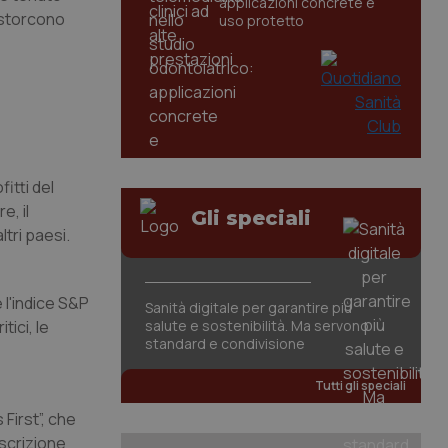
applicazioni concrete e
“estorcono
uso protetto
fitti del
e, il
Gli speciali
tri paesi.
 l'indice S&P
Sanità digitale per garantire più
ici, le
salute e sostenibilità. Ma servono
standard e condivisione
Tutti gli speciali
First”, che
escrizione