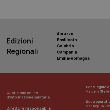
Nome
Nome
VISITOR_INFO1_LIV
_ga_0VMQEQKQ1N
Abruzzo
__Secure-YNID
Edizioni
Basilicata
Calabria
Regionali
Campania
YSC
Emilia-Romagna
__Secure-
ROLLOUT_TOKEN
tracking-sites-
ironfish-tracking-
Sede legale e
named-enable
Via della Stell
Quotidiano online
d'informazione sanitaria
Sede operati
Via Luigi Galva
Direttore responsabile