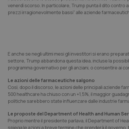
venerdì scorso. In particolare, Trump punta il dito contro
prezzi irragionevolmente bassi” alle aziende farmaceutiche
E anche se negli ultimi mesi gli investitori si erano preparati
settore, Trump abbandona questa idea, incluse la possibilit
programma governativo per gli anziani, o consentire ai con
Le azioni delle farmaceutiche salgono
Così, dopo il discorso, le azioni delle principali aziende
500 healthcare ha chiuso con un +1,5%, il maggior guadagno 
politiche sarebbero state influenzare dalle industrie far
Le proposte del Department of Health and Human Ser
Proprio mentre il presidente parlava, il Department of Heal
spiega le azioni a breve termine che prenderà il governo, tr