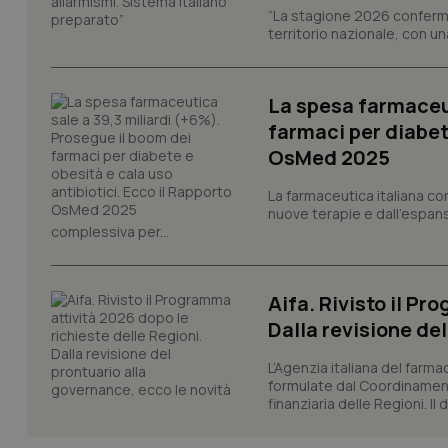
tracking-sites-ironf
“La stagione 2026 conferma
tracking-enable
territorio nazionale, con un
tracking-sites-ironf
session-id
La spesa farmaceut
_ga
farmaci per diabete
OsMed 2025
La farmaceutica italiana co
nuove terapie e dall'espan
complessiva per...
PHPSESSID
Aifa. Rivisto il Pr
Dalla revisione de
L’Agenzia italiana del farma
formulate dal Coordinamen
_ga_KM60CM4NPH
finanziaria delle Regioni. Il