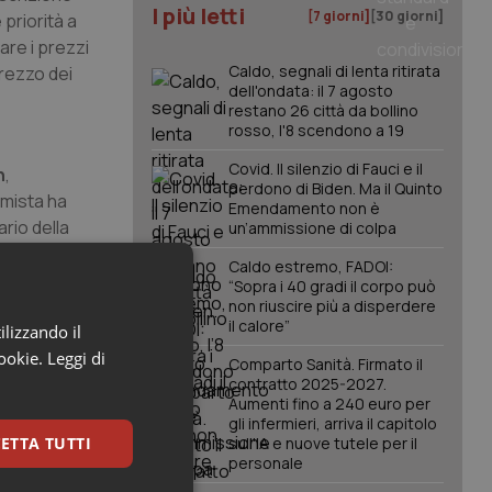
I più letti
[7 giorni]
[30 giorni]
 priorità a
are i prezzi
Caldo, segnali di lenta ritirata
prezzo dei
dell'ondata: il 7 agosto
restano 26 città da bollino
rosso, l'8 scendono a 19
Covid. Il silenzio di Fauci e il
n
,
perdono di Biden. Ma il Quinto
omista ha
Emendamento non è
rio della
un’ammissione di colpa
cessità di
Caldo estremo, FADOI:
e anni.
“Sopra i 40 gradi il corpo può
non riuscire più a disperdere
il calore”
ilizzando il
cookie.
Leggi di
Comparto Sanità. Firmato il
contratto 2025-2027.
Aumenti fino a 240 euro per
gli infermieri, arriva il capitolo
ETTA TUTTI
sull'IA e nuove tutele per il
personale