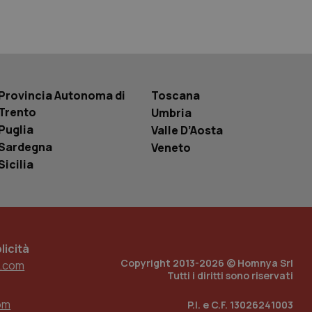
 tenere traccia
i Youtube incorporati
tics per mantenere
tore del sito web sta
ell'interfaccia di
Provincia Autonoma di
Toscana
 tenere traccia
i Youtube incorporati
Trento
Umbria
tore del sito web sta
Puglia
Valle D’Aosta
ell'interfaccia di
Sardegna
Veneto
 tenere traccia
Sicilia
r la gestione
one dell’esperienza
e per abilitare il
loggato con identity
icità
Copyright 2013-2026 © Homnya Srl
.com
Tutti i diritti sono riservati
om
P.I. e C.F. 13026241003