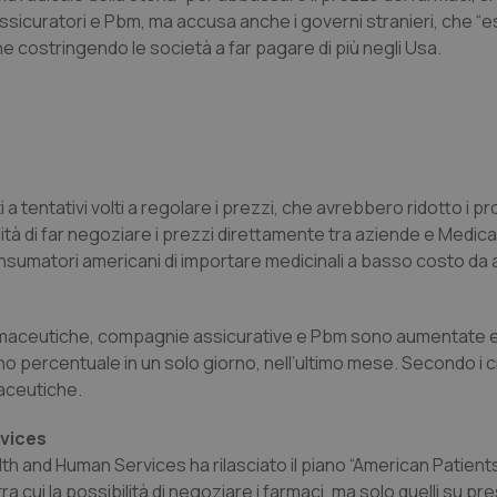
 assicuratori e Pbm, ma accusa anche i governi stranieri, che 
 costringendo le società a far pagare di più negli Usa.
 a tentativi volti a regolare i prezzi, che avrebbero ridotto i pro
à di far negoziare i prezzi direttamente tra aziende e Medicar
sumatori americani di importare medicinali a basso costo da al
 farmaceutiche, compagnie assicurative e Pbm sono aumentate e
percentuale in un solo giorno, nell’ultimo mese. Secondo i crit
maceutiche.
vices
th and Human Services ha rilasciato il piano “American Patients 
a cui la possibilità di negoziare i farmaci, ma solo quelli su pr