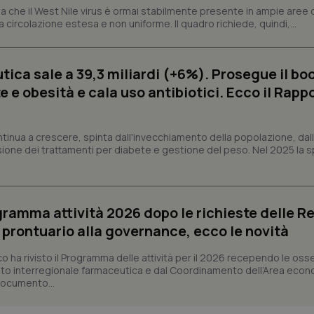
ish-
www.quotidianosanita.it
4
Questo cookie è impostato dall'a
 che il West Nile virus è ormai stabilmente presente in ampie aree 
settimane
abilitare il sistema di tracking a
a circolazione estesa e non uniforme. Il quadro richiede, quindi,...
2 giorni
ish-
www.quotidianosanita.it
4
Questo cookie è impostato dall'a
settimane
assegnare un identificatore generi
2 giorni
ica sale a 39,3 miliardi (+6%). Prosegue il bo
1 anno 1
Questo nome di cookie è associa
Google LLC
 e obesità e cala uso antibiotici. Ecco il Rapp
mese
Universal Analytics, che è un a
.quotidianosanita.it
significativo del servizio di ana
utilizzato da Google. Questo cook
per distinguere utenti unici as
generato in modo casuale come i
ntinua a crescere, spinta dall'invecchiamento della popolazione, dall'
cliente. È incluso in ogni richiest
sione dei trattamenti per diabete e gestione del peso. Nel 2025 la 
sito e utilizzato per calcolare i dat
sessioni e campagne per i rapporti 
Sessione
Cookie generato da applicazioni 
PHP.net
linguaggio PHP. Si tratta di un id
www.quotidianosanita.it
generico utilizzato per mantenere 
ogramma attività 2026 dopo le richieste delle Re
sessione utente. Normalmente 
generato in modo casuale, il mod
l prontuario alla governance, ecco le novità
utilizzato può essere specifico pe
buon esempio è mantenere uno s
un utente tra le pagine.
co ha rivisto il Programma delle attività per il 2026 recependo le oss
to interregionale farmaceutica e dal Coordinamento dell’Area econ
.quotidianosanita.it
1 anno 1
Questo cookie viene utilizzato d
mese
per mantenere lo stato della ses
 documento...