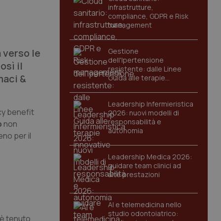
infrastrutture,
compliance, GDPR e Risk
management
 verso le
Gestione
dell'Ipertensione
osì il
resistente: dalle Linee
maci &
Guida alle terapie
innovative
Leadership Infermieristica
cy benefit
2026: nuovi modelli di
responsabilità e
p
non
autonomia
no per il
Leadership Medica 2026:
guidare team clinici ad
alte prestazioni
AI e telemedicina nello
studio odontoiatrico:
 è tenuto