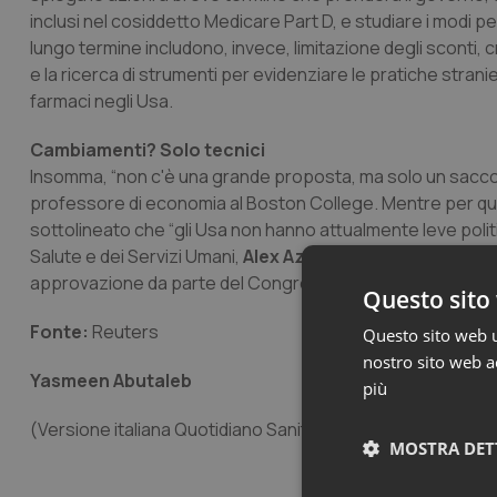
inclusi nel cosiddetto Medicare Part D, e studiare i modi per
lungo termine includono, invece, limitazione degli sconti,
e la ricerca di strumenti per evidenziare le pratiche stra
farmaci negli Usa.
Cambiamenti? Solo tecnici
Insomma, “non c'è una grande proposta, ma solo un sacco d
professore di economia al Boston College. Mentre per quel c
sottolineato che “gli Usa non hanno attualmente leve politi
Salute e dei Servizi Umani,
Alex Azar
, le proposte potrebb
approvazione da parte del Congresso. Diversamente, una r
Questo sito 
Fonte:
Reuters
Questo sito web ut
nostro sito web ac
Yasmeen Abutaleb
più
(Versione italiana Quotidiano Sanità)
MOSTRA DET