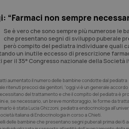
i: “Farmaci non sempre necessar
Se è vero che sono sempre più numerose le 
che presentano segni di sviluppo puberale pr
però compito del pediatra individuare quali c
itando un inutile eccesso di prescrizione farma
ti per il 35° Congresso nazionale della Società i
fatti aumentato il numero delle bambine condotte dal pediatra
 ritenuti precoci dai genitori, “oggi vi è un generale accordo 
necessitano del trattamento e che il compito del pediatra è pro
agini e, se necessario, un breve monitoraggio, le forme da tratt
marlo è stata Lucia Ghizzoni, pediatra endocrinologa all’univers
cietà italiana di Endocrinologia in corso a Chieti.
elli delle bambine che presentano segni puberali prima dei 6 an
e va individualizzata in rapporto all’entità dell’avanzamento dell