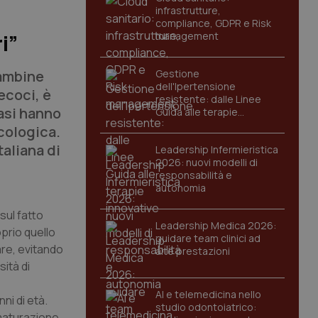
infrastrutture,
compliance, GDPR e Risk
management
i”
bambine
Gestione
dell'Ipertensione
ecoci, è
resistente: dalle Linee
asi hanno
Guida alle terapie
innovative
cologica.
taliana di
Leadership Infermieristica
2026: nuovi modelli di
responsabilità e
autonomia
sul fatto
Leadership Medica 2026:
prio quello
guidare team clinici ad
are, evitando
alte prestazioni
ità di
AI e telemedicina nello
ni di età.
studio odontoiatrico:
a maturazione