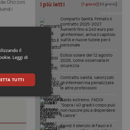
nde Ghizzoni
I più letti
[7 giorni]
[30 giorni]
indi i
Comparto Sanità. Firmato il
contratto 2025-2027.
 vi è sì un
Aumenti fino a 240 euro per
gli infermieri, arriva il capitolo
la prima
sull'IA e nuove tutele per il
 del
personale
ilizzando il
Eclissi solare del 12 agosto
cookie.
Leggi di
2026, come osservarla in
sicurezza
Contratto sanità, valorizzati
ETTA TUTTI
gli infermieri ma penalizzate
le altre professioni
keting
Caldo estremo, FADOI:
“Sopra i 40 gradi il corpo può
non riuscire più a disperdere
il calore”
Covid. Il silenzio di Fauci e il