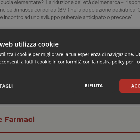
scuola elementare? “La riduzione dell’età del menarca – rispo
ndice di massa corporea (BMI) nella popolazione pediatrica. Qu
re incontro ad uno sviluppo puberale anticipato o precoce”.
zionali che ci dicono che, soprattutto nei Paesi industrializzati,
uppo puberale (cioè il seno) ma che l’età del menarca, cioè del
web utilizza cookie
zioni, conducendo globalmente da un prolungamento del tempo
ilizza i cookie per migliorare la tua esperienza di navigazione. Ut
consenti a tutti i cookie in conformità con la nostra policy per i 
RIFIUTA
TAGLI
ACC
sari
Statistici
Mar
 e Farmaci