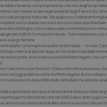
za da adulto tenendo sempre presente che uno degli scopi della
ambine con comparsa dei segni puberali dagli 8 anni in poi, la te
vo sulla prognosi staturale”. Ma quali sono i trattamenti migli
e impianti sottocutanei che sono ancora in fase sperimentale 
niversità di Bologna, concordano sulla somministrazione mensi
loghi del GnRH in formulazioni ritardo. Tale trattamento si è r
 breve e lungo termine.
pazienti adulte con pregressa pubertà anticipata – ricorda Cas
morfologia ovarica di queste ragazze non si discosta dalla normal
ecessari prima di escludere possibili effetti negativi, fra cui i
o”.
ecoce? Secondo Lucia Ghizzoni “statura definitiva più bassa, ch
 sono ad oggi evidenze certe di effetti negativi di uno svilupp
non sono ancora disponibili studi controllati che abbiano ana
i nella popolazione europea e americana è stata più volte segn
di Copenhagen ha dimostrato che nel 2006 il seno delle ragazzin
 nove anni e nove mesi invece di dieci anni e nove mesi. Ma per