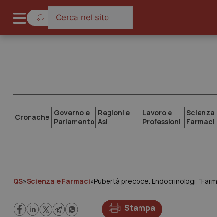
Governo e
Regioni e
Lavoro e
Scienza 
Cronache
Parlamento
Asl
Professioni
Farmaci
QS
»
Scienza e Farmaci
»
Pubertà precoce. Endocrinologi: “Far
Stampa