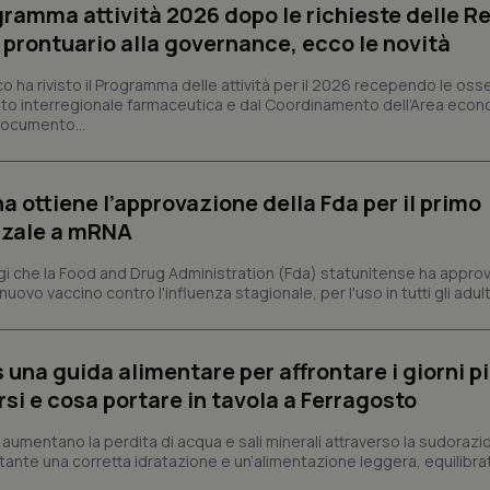
ogramma attività 2026 dopo le richieste delle Re
Necessari
Statistici
Marketing
l prontuario alla governance, ecco le novità
tribuiscono a rendere fruibile il sito web abilitandone funzionalità di base quali la nav
co ha rivisto il Programma delle attività per il 2026 recependo le oss
protette del sito. Il sito web non è in grado di funzionare correttamente senza questi coo
to interregionale farmaceutica e dal Coordinamento dell’Area econ
Fornitore
/
Dominio
Scadenza
Descrizione
 documento...
METADATA
5 mesi 4
Questo cookie viene utilizzato p
YouTube
settimane
scelte di consenso e privacy dell'
.youtube.com
interazione con il sito. Registra i
a ottiene l’approvazione della Fda per il primo
del visitatore riguardo a varie pol
impostazioni sulla privacy, garan
nzale a mRNA
preferenze siano onorate nelle se
nt
5 mesi 3
Questo cookie viene utilizzato da
CookieScript
 che la Food and Drug Administration (Fda) statunitense ha appro
settimane
Script.com per ricordare le pref
www.quotidianosanita.it
vo vaccino contro l'influenza stagionale, per l'uso in tutti gli adulti 
sui cookie dei visitatori. È neces
dei cookie di Cookie-Script.com 
correttamente.
ish-
www.quotidianosanita.it
4
Questo cookie è impostato dall'a
s una guida alimentare per affrontare i giorni p
settimane
abilitare il sistema di tracking a
2 giorni
rsi e cosa portare in tavola a Ferragosto
ish-
www.quotidianosanita.it
4
Questo cookie è impostato dall'a
settimane
assegnare un identificatore generi
aumentano la perdita di acqua e sali minerali attraverso la sudorazi
2 giorni
nte una corretta idratazione e un’alimentazione leggera, equilibrat
1 anno 1
Questo nome di cookie è associa
Google LLC