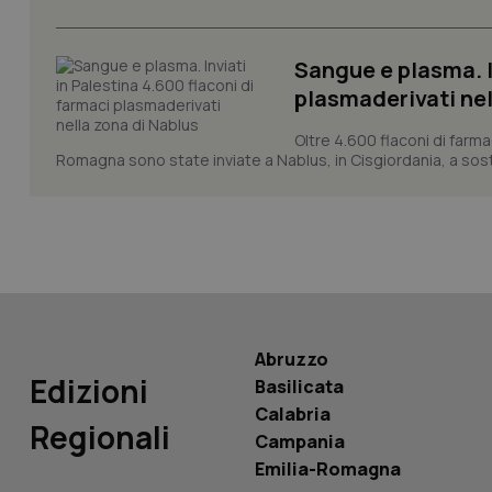
Sangue e plasma. I
plasmaderivati nel
Oltre 4.600 flaconi di farma
PHPSESSID
Romagna sono state inviate a Nablus, in Cisgiordania, a sost
_ga_KM60CM4NPH
Abruzzo
Edizioni
Nome
Basilicata
Nome
Calabria
VISITOR_INFO1_LIV
Regionali
_ga_0VMQEQKQ1N
Campania
Emilia-Romagna