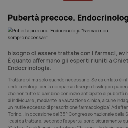
Pubertà precoce. Endocrinolog
bisogno di essere trattate con i farmaci, ev
È quanto affermano gli esperti riuniti a Chie
Endocrinologia.
Trattare sì, ma solo quando necessario. Se da un lato è in
endocrinologo per la comparsa di segni di sviluppo puberale
che non tutte le bambine con inizio anticipato di pubertà 
di individuare , mediante la valutazione clinica, alcune ind
un inutile eccesso di prescrizione farmacologica”. Ad affer
Torino, , in occasione del 35° Congresso nazionale della So
I casi da trattare, secondo l’esperta, sono sicuramente qu
“Già tra i 7 e gli 8 anni – sottolinea Ghizzoni – la decision