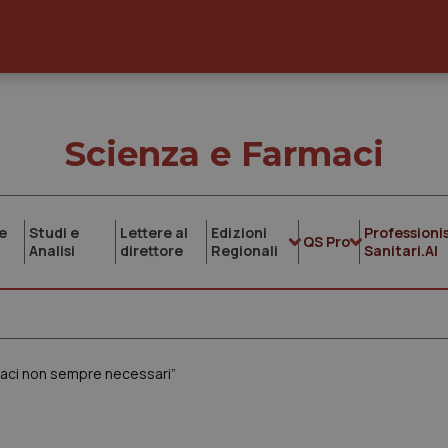
Scienza e Farmaci
e
Studi e
Lettere al
Edizioni
Professionis
QS Pro
Analisi
direttore
Regionali
Sanitari.AI
maci non sempre necessari”