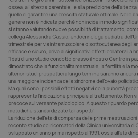
ossea, all’altezza parentale, e alla predizione dell’altez
quello di garantire una crescita staturale ottimale. Nelle b
genere non è indicata perché non incide in modo significati
si stanno valutando nuove possibilità di trattamento, com
collega Alessandra Cassio, endocrinologa pediatra dell’U
trimestrale per via intramuscolare o sottocutanea degli ana
efficace e sicuro, privo di significativi effetti collaterali a
“I dati di uno studio condotto presso il nostro Centro in 
dimostrato che la funzionalità mestruale, la fertilità e la 
ulteriori studi prospettici a lungo termine saranno ancora n
una maggiore incidenza della sindrome dell’ovaio policistic
Ma quali sono i possibili effetti negativi della pubertà pr
rappresenta l’indicazione principale al trattamento. Non vi
precoce sul versante psicologico. A questo riguardo però 
metodiche standardizzate tali aspetti”.
La riduzione dell’età di comparsa delle prime mestruazion
recente studio dei ricercatori della Clinica universitaria 
sviluppato un anno prima rispetto al 1991, ossia all'età di