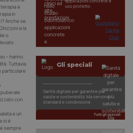
applicazioni concrete e
uso protetto
 terapia è
rapia in
ori? Anche se
Ghizzoni e la
le o
ilevato
sio – hanno
ità. Tuttavia
Gli speciali
n particolare
e
Sanità digitale per garantire più
o puberale
salute e sostenibilità. Ma servono
lizzato con
standard e condivisione
alata e un
Tutti gli speciali
e si è
ché sempre