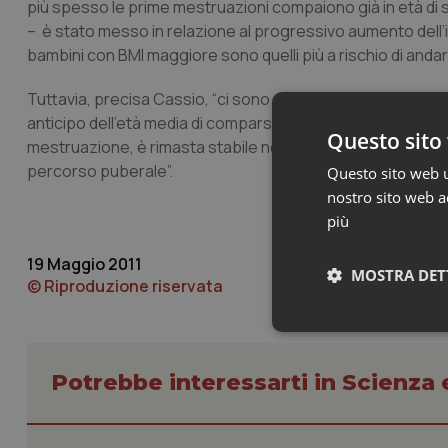
più spesso le prime mestruazioni compaiono già in età di 
– è stato messo in relazione al progressivo aumento dell’i
bambini con BMI maggiore sono quelli più a rischio di anda
Tuttavia, precisa Cassio, “ci sono studi sia nazionali interna
anticipo dell’età media di comparsa del primo segno di svil
Questo sito 
mestruazione, è rimasta stabile nelle ultime due genera
percorso puberale”.
Questo sito web ut
nostro sito web ac
più
19 Maggio 2011
MOSTRA DET
© Riproduzione riservata
Neces
Potrebbe interessarti in Scienza