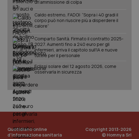
PHPSESSID
Sessio
PHP.net
un’ammissione di colpa
www.quotidianosanita.it
Caldo estremo, FADOI: “Sopra i 40 gradi il
corpo può non riuscire più a disperdere il
calore”
Comparto Sanità. Firmato il contratto 2025-
2027. Aumenti fino a 240 euro per gli
infermieri, arriva il capitolo sull'IA e nuove
tutele per il personale
Eclissi solare del 12 agosto 2026, come
osservarla in sicurezza
_ga_KM60CM4NPH
.quotidianosanita.it
1 anno
mes
Quotidiano online
Copyright 2013-2026
d'informazione sanitaria
© Homnya Srl