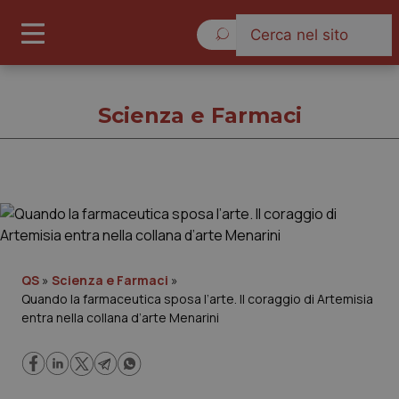
Sabato 8 Agosto 2026
Scienza e Farmaci
Scienza e Farmaci
Cronache
QS
»
Scienza e Farmaci
»
Quando la farmaceutica sposa l’arte. Il coraggio di Artemisia
Governo e Parlamento
entra nella collana d’arte Menarini
Regioni e Asl
Lavoro e Professioni