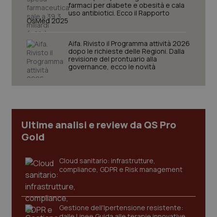
Nome
farmaci per diabete e obesità e cala
Fornitore
/
Dominio
Scaden
uso antibiotici. Ecco il Rapporto
VISITOR_PRIVACY_METADATA
5 mesi
YouTube
OsMed 2025
settim
.youtube.com
Aifa. Rivisto il Programma attività 2026
dopo le richieste delle Regioni. Dalla
revisione del prontuario alla
governance, ecco le novità
Ultime analisi e review da QS Pro
Gold
Cloud sanitario: infrastrutture,
compliance, GDPR e Risk management
CookieScriptConsent
5 mesi
CookieScript
settim
www.quotidianosanita.it
Gestione dell'Ipertensione resistente:
dalle Linee Guida alle terapie innovative