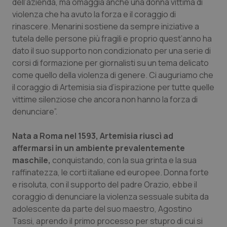
dell’azienda, ma omaggia anche una donna vittima di
violenza che ha avuto la forza e il coraggio di
Piemonte
HIV
rinascere. Menarini sostiene da sempre iniziative a
tutela delle persone più fragili e proprio quest’anno ha
Provincia Autonoma di Bolzano
Infezioni & Febbre
dato il suo supporto non condizionato per una serie di
corsi di formazione per giornalisti su un tema delicato
Provincia Autonoma di Trento
Ipertensione & Scompenso
come quello della violenza di genere. Ci auguriamo che
il coraggio di Artemisia sia d’ispirazione per tutte quelle
Puglia
Malattie rare
vittime silenziose che ancora non hanno la forza di
denunciare”.
Sardegna
Malattia di Crohn & Rettocolite Ulcerosa
Nata a Roma nel 1593, Artemisia riuscì ad
affermarsi in un ambiente prevalentemente
Sicilia
Neuroscienze & patologie neurodegenerative
maschile,
conquistando, con la sua grinta e la sua
raffinatezza, le corti italiane ed europee. Donna forte
Toscana
Obesità
e risoluta, con il supporto del padre Orazio, ebbe il
coraggio di denunciare la violenza sessuale subita da
Umbria
Oftalmologia
adolescente da parte del suo maestro, Agostino
Tassi, aprendo il primo processo per stupro di cui si