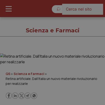
Giovedì 6 Agosto 2026
Scienza e Farmaci
Scienza e Farmaci
Cronache
QS
»
Scienza e Farmaci
»
Retina artificiale. Dall’Italia un nuovo materiale rivoluzionario
Governo e Parlamento
per realizzarle
Regioni e Asl
Lavoro e Professioni