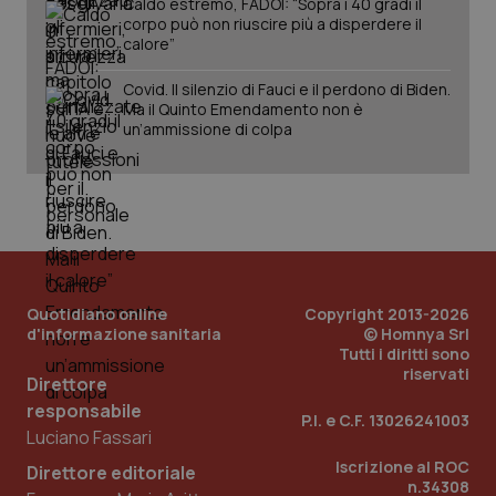
Caldo estremo, FADOI: “Sopra i 40 gradi il
corpo può non riuscire più a disperdere il
calore”
Covid. Il silenzio di Fauci e il perdono di Biden.
Ma il Quinto Emendamento non è
un’ammissione di colpa
Quotidiano online
Copyright 2013-2026
_ga_KM60CM4NPH
.quotidianosanita.it
1 anno
d'informazione sanitaria
© Homnya Srl
mes
Tutti i diritti sono
riservati
Direttore
responsabile
P.I. e C.F. 13026241003
Luciano Fassari
Iscrizione al ROC
Direttore editoriale
n.34308