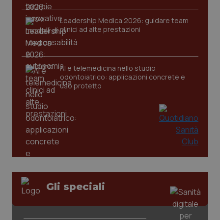
Leadership Medica 2026: guidare team
clinici ad alte prestazioni
tracking-sites-ironfish-
www.quotidianosanita.it
4
tracking-enable
settim
2 gior
AI e telemedicina nello studio
odontoiatrico: applicazioni concrete e
uso protetto
tracking-sites-ironfish-
www.quotidianosanita.it
4
session-id
settim
2 gior
_ga
1 anno
Google LLC
mes
.quotidianosanita.it
Gli speciali