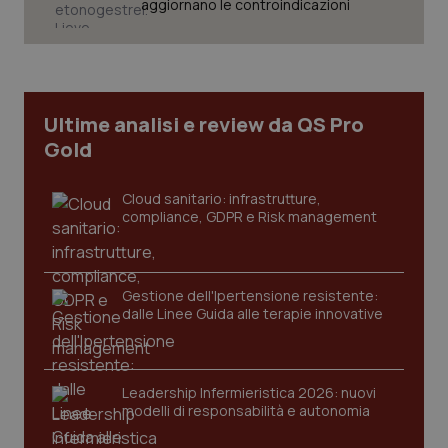
aggiornano le controindicazioni
Ultime analisi e review da QS Pro
Gold
Cloud sanitario: infrastrutture,
compliance, GDPR e Risk management
Gestione dell'Ipertensione resistente:
CookieScriptConsent
5 mesi
CookieScript
settim
www.quotidianosanita.it
dalle Linee Guida alle terapie innovative
Leadership Infermieristica 2026: nuovi
modelli di responsabilità e autonomia