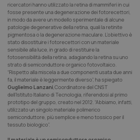
ricercatori hanno utilizzato la retina di mammiferi in cui
Piemonte
HIV
fosse presente una degenerazione dei fotorecettori,
in modo da avere un modello sperimentale di alcune
Provincia Autonoma di Bolzano
Infezioni & Febbre
patologie degenerative della retina, quali la retinite
pigmentosa o la degenerazione maculare. L’obiettivo è
stato disostituire i fotorecettori con un materiale
Provincia Autonoma di Trento
Ipertensione & Scompenso
sensibile alla luce, in grado di restituire la
fotosensibilità della retina, adagiando la retina su uno
Puglia
Malattie rare
strato di semiconduttore organico fotovoltaico.
“Rispetto alla miscela a due componenti usata due anni
Sardegna
Malattia di Crohn & Rettocolite Ulcerosa
fa, il materiale è leggermente diverso”, ha spiegato
Guglielmo Lanzani
,Coordinatore del CNST
Sicilia
Neuroscienze & patologie neurodegenerative
dell’Istituto Italiano di Tecnologia, riferendosi al primo
prototipo del gruppo, creato nel 2012. “Abbiamo, infatti,
Toscana
Obesità
utilizzato un singolo materiale polimerico
semiconduttore, più semplice e meno tossico per il
Umbria
Oftalmologia
tessuto biologico”.
Il materiale è un semiconduttore organico