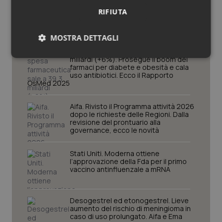
Potrebbe interessarti in
RIFIUTA
Scienza e Farmaci
MOSTRA DETTAGLI
La spesa farmaceutica sale a 39,3
Necessari
Statistici
Marketing
miliardi (+6%). Prosegue il boom dei
farmaci per diabete e obesità e cala
uso antibiotici. Ecco il Rapporto
OsMed 2025
Aifa. Rivisto il Programma attività 2026
dopo le richieste delle Regioni. Dalla
revisione del prontuario alla
Necessari
Statistici
Marketing
governance, ecco le novità
I cookie necessari contribuiscono a rendere fruibile il
Stati Uniti. Moderna ottiene
sito web abilitandone funzionalità di base quali la
l’approvazione della Fda per il primo
navigazione sulle pagine e l'accesso alle aree
vaccino antinfluenzale a mRNA
protette del sito. Il sito web non è in grado di
funzionare correttamente senza questi cookie.
Nome
Fornitore
/
Dominio
Scaden
Desogestrel ed etonogestrel. Lieve
aumento del rischio di meningioma in
VISITOR_PRIVACY_METADATA
5 mesi
YouTube
settim
.youtube.com
caso di uso prolungato. Aifa e Ema