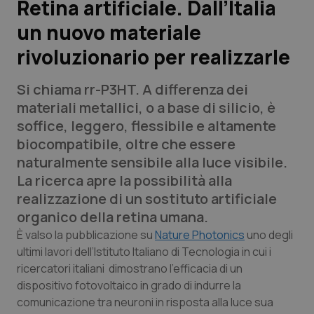
Retina artificiale. Dall’Italia
un nuovo materiale
Scienza e Farmaci
rivoluzionario per realizzarle
Studi e Analisi
Si chiama rr-P3HT. A differenza dei
Lettere al direttore
materiali metallici, o a base di silicio, è
soffice, leggero, flessibile e altamente
Edizioni Regionali
biocompatibile, oltre che essere
naturalmente sensibile alla luce visibile.
QS Pro
La ricerca apre la possibilità alla
realizzazione di un sostituto artificiale
Professionisti Sanitari.AI
organico della retina umana.
È valso la pubblicazione su
Nature Photonics
uno degli
Abruzzo
QS Pro Gold
ultimi lavori dell’Istituto Italiano di Tecnologia in cui i
ricercatori italiani dimostrano l’efficacia di un
QS Club
Newsletter
dispositivo fotovoltaico in grado di indurre la
Basilicata
Artrite & artrosi
comunicazione tra neuroni in risposta alla luce sua