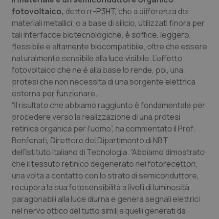
Valle D’Aosta
Oncodermatologia
fotovoltaico,
detto rr-P3HT, che a differenza dei
materiali metallici, o a base di silicio, utilizzati finora per
Veneto
Oncoematologia
tali interfacce biotecnologiche, è soffice, leggero,
flessibile e altamente biocompatibile, oltre che essere
Oncologia & Nutrizione
naturalmente sensibile alla luce visibile. L’effetto
fotovoltaico che ne è alla base lo rende, poi, una
Psoriasi & pelle
protesi che non necessita di una sorgente elettrica
esterna per funzionare.
Quotidiano Cardiologia
“Il risultato che abbiamo raggiunto è fondamentale per
procedere verso la realizzazione di una protesi
Quotidiano Chirurgia
retinica organica per l’uomo”, ha commentato il Prof.
Benfenati, Direttore del Dipartimento di NBT
dell’Istituto Italiano di Tecnologia. “Abbiamo dimostrato
Quotidiano Oncologia
che il tessuto retinico degenerato nei fotorecettori,
una volta a contatto con lo strato di semiconduttore,
Quotidiano Pediatria
recupera la sua fotosensibilità a livelli di luminosità
paragonabili alla luce diurna e genera segnali elettrici
Rene & patologie urogenitali
nel nervo ottico del tutto simili a quelli generati da