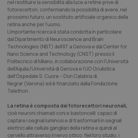
nel restituire la sensibilità alla luce a retine prive di
Calabria
Asma & BPCO
fotorecettori, confermando la possibilità di avere, nel
prossimo futuro, un sostituto artificiale organico della
Campania
Car-T
retina anche per l’uomo.
L’importante ricerca è stata condotta in particolare
Emilia-Romagna
Colesterolo & coronaropatie
dal Dipartimento di Neuroscience and Brain
Technologies (NBT) dell’IIT a Genova e dal Center for
Friuli Venezia Giulia
Dermatite Atopica
Nano Science and Technology (CNST) presso il
Politecnico di Milano, in collaborazione con l’Università
Lazio
Diabete & glucometri
dell’Aquila,l’Università di Genova e l’UO Oculistica
dell’Ospedale S. Cuore – Don Calabria di
Negrar (Verona) ed è finanziato dalla Fondazione
Liguria
Disturbi dell’umore
Telethon.
Lombardia
Dolore
La retina è composta dai fotorecettori neuronali,
cioè neuroni chiamati coni e bastoncelli capaci di
Marche
Donna & Salute
captare i segnali luminosi e di trasformarli in segnali
elettrici alle cellule gangliari della retina e quindi al
Molise
Epatiti
cervello attraverso il nervo ottico. Nel loro studio, i