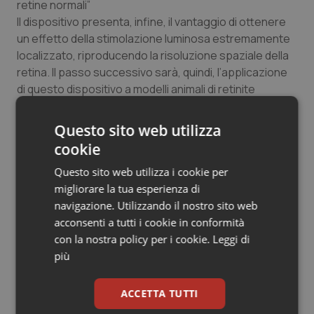
retine normali”
Salute orale & impianti
Il dispositivo presenta, infine, il vantaggio di ottenere
un effetto della stimolazione luminosa estremamente
Sangue & coagulazione
localizzato, riproducendo la risoluzione spaziale della
retina. Il passo successivo sarà, quindi, l’applicazione
Tiroide
di questo dispositivo a modelli animali di retinite
pigmentosa per verificare, dopo l’impianto retinico, la
sua efficacia nel recuperare la funzione visiva, la sua
Tumore al seno
Questo sito web utilizza
biocompatibilità e durata a lungo termine.
cookie
Tumore ovarico
Questo sito web utilizza i cookie per
19 Marzo 2013
migliorare la tua esperienza di
Tumori del Polmone & Testa Collo
© Riproduzione riservata
navigazione. Utilizzando il nostro sito web
acconsenti a tutti i cookie in conformità
Tumori gastrointestinali
con la nostra policy per i cookie.
Leggi di
più
Ulcera & Reflusso
ACCETTA TUTTI
Vaccini