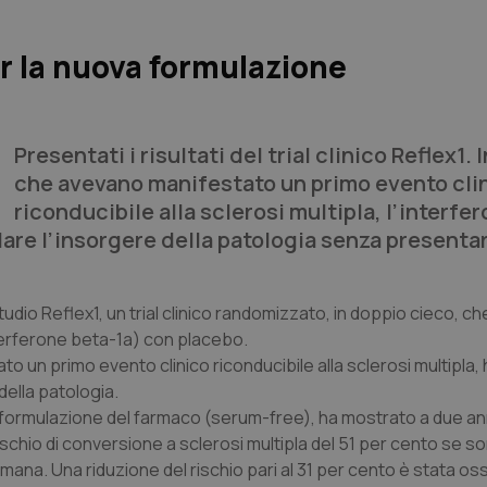
r la nuova formulazione
Presentati i risultati del trial clinico Reflex1. 
che avevano manifestato un primo evento cli
riconducibile alla sclerosi multipla, l’interfe
dare l’insorgere della patologia senza presentar
studio Reflex1, un trial clinico randomizzato, in doppio cieco, ch
nterferone beta-1a) con placebo.
to un primo evento clinico riconducibile alla sclerosi multipla,
della patologia.
le formulazione del farmaco (serum-free), ha mostrato a due ann
 rischio di conversione a sclerosi multipla del 51 per cento se 
mana. Una riduzione del rischio pari al 31 per cento è stata os