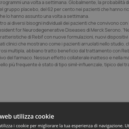
rogrammi una volta a settimana. Globalmente, la probabilità d
nel gruppo placebo, del 62 per cento nei pazienti che hanno ric
 che lo hanno assunto una volta a settimana.
o ai diversi bisogni individuali dei pazienti che convivono con 
President for Neurodegenerative Diseases di Merck Serono. “Ne
tteristiche di Rebif con nuove formulazioni, nuovi dispositivi 
 dati clinici che mostrano come i pazienti arruolati nello studio
rosi multipla, abbiano tratto beneficio dal trattamento con Rebi
tivo del farmaco. Nessun effetto collaterale inatteso e nella m
 Quello più frequente è stato di tipo simil-influenzale, tipico del
web utilizza cookie
 e Farmaci
ilizza i cookie per migliorare la tua esperienza di navigazione. Ut