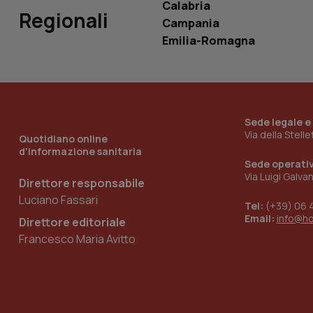
Calabria
Regionali
Campania
Emilia-Romagna
_ga_KM60CM4NPH
Nome
Nome
Sede legale e
Via della Stell
VISITOR_INFO1_LIV
Quotidiano online
_ga_0VMQEQKQ1N
d'informazione sanitaria
Sede operati
Via Luigi Galva
Direttore responsabile
__Secure-YNID
Luciano Fassari
Tel:
(+39) 06 
Email:
info@h
Direttore editoriale
Francesco Maria Avitto
YSC
__Secure-
ROLLOUT_TOKEN