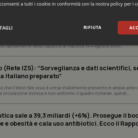
consenti a tutti i cookie in conformità con la nostra policy per i 
s e Africa Cdc: “Epidemia più veloce della ris
 1.801 morti
RIFIUTA
TAGLI
ACC
epubblica Democratica del Congo continua a correre e, in alcune aree
ù rapidamente della capacità di risposta. Al 4 agosto sono...
sari
Statistici
Mar
o (Rete IZS): “Sorveglianza e dati scientifici, 
a italiano preparato”
 che il West Nile virus è ormai stabilmente presente in ampie aree 
Necessari
Statistici
Marketing
a circolazione estesa e non uniforme. Il quadro richiede, quindi,...
tribuiscono a rendere fruibile il sito web abilitandone funzionalità di base quali la nav
protette del sito. Il sito web non è in grado di funzionare correttamente senza questi coo
ica sale a 39,3 miliardi (+6%). Prosegue il bo
Fornitore
/
Dominio
Scadenza
Descrizione
 e obesità e cala uso antibiotici. Ecco il Rapp
METADATA
5 mesi 4
Questo cookie viene utilizzato p
YouTube
settimane
scelte di consenso e privacy dell'
.youtube.com
interazione con il sito. Registra i
del visitatore riguardo a varie pol