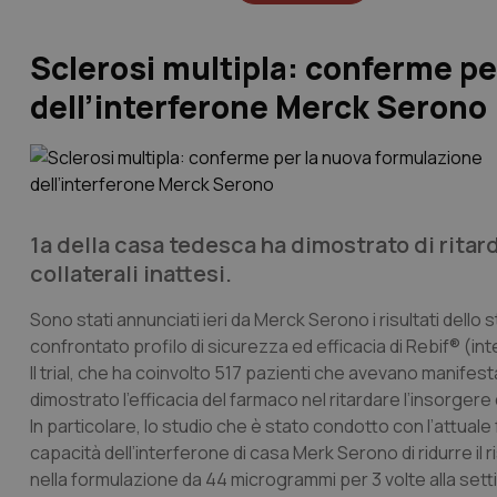
Sclerosi multipla: conferme pe
dell’interferone Merck Serono
1a della casa tedesca ha dimostrato di ritar
collaterali inattesi.
Sono stati annunciati ieri da Merck Serono i risultati dello 
confrontato profilo di sicurezza ed efficacia di Rebif® (i
Il trial, che ha coinvolto 517 pazienti che avevano manifesta
dimostrato l’efficacia del farmaco nel ritardare l’insorgere 
In particolare, lo studio che è stato condotto con l’attua
capacità dell’interferone di casa Merk Serono di ridurre il
nella formulazione da 44 microgrammi per 3 volte alla setti