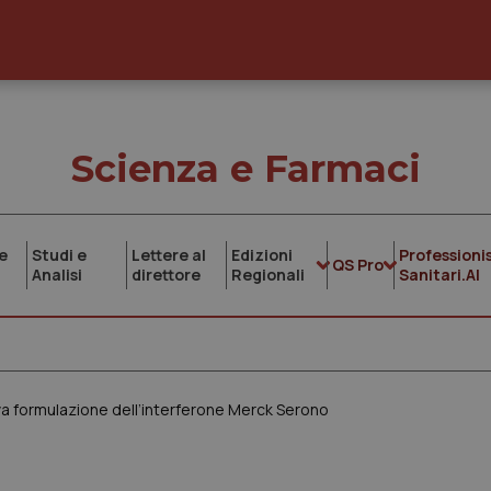
Scienza e Farmaci
e
Studi e
Lettere al
Edizioni
Professionis
QS Pro
Analisi
direttore
Regionali
Sanitari.AI
va formulazione dell’interferone Merck Serono