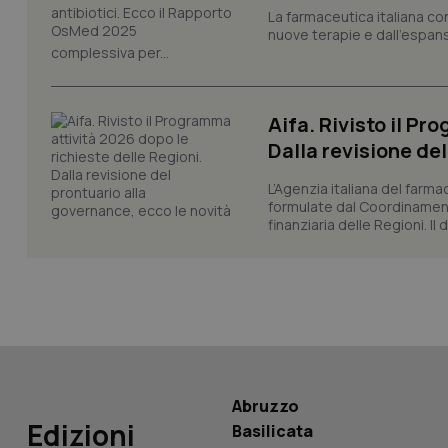
La farmaceutica italiana co
nuove terapie e dall'espan
complessiva per...
CookieScriptConse
Aifa. Rivisto il Pr
tracking-sites-ironf
Dalla revisione de
tracking-enable
L’Agenzia italiana del farma
tracking-sites-ironf
formulate dal Coordinamen
session-id
finanziaria delle Regioni. Il
_ga
PHPSESSID
Abruzzo
Edizioni
Basilicata