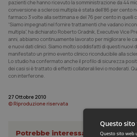
pazienti che hanno ricevuto la somministrazione da 44 mic
conversione a sclerosi multipla è stata dell’86 per cento 
farmaco 3 volte alla settimana e del 76 per cento in quelli
“Siamo impegnati nel fornire trattamenti che vadano incontr
multipla”, ha dichiarato Roberto Gradnik, Executive Vice 
anni, abbiamo continuamente lavorato per migliorare le cara
e nuovi dati clinici. Siamo molto soddisfatti di questi nuovi
manifestato un primo evento clinico riconducibile alla scle
Lo studio ha confermato anche il profilo di sicurezza posi
dei casi si è trattato di effetti collaterali lievi o moderati.
con interferone.
27 Ottobre 2010
© Riproduzione riservata
Questo sito 
Potrebbe interessarti in Scienza
Questo sito web ut