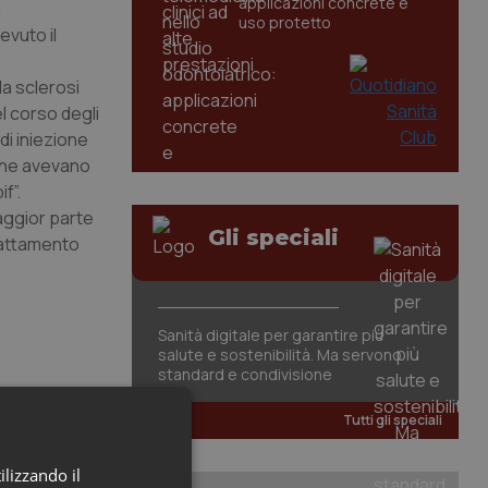
applicazioni concrete e
i
uso protetto
evuto il
la sclerosi
l corso degli
di iniezione
, che avevano
f”.
aggior parte
Gli speciali
 trattamento
Sanità digitale per garantire più
salute e sostenibilità. Ma servono
standard e condivisione
Tutti gli speciali
ilizzando il