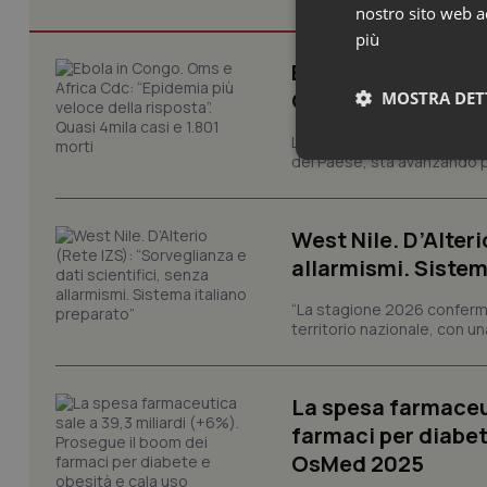
nostro sito web ac
più
Ebola in Congo. Om
Quasi 4mila casi e
MOSTRA DET
L’epidemia di Ebola nella R
del Paese, sta avanzando pi
Neces
West Nile. D’Alteri
allarmismi. Sistem
“La stagione 2026 conferma
territorio nazionale, con un
I cookie necessari con
e l'accesso alle aree 
La spesa farmaceut
Nome
farmaci per diabete
VISITOR_PRIVACY_
OsMed 2025