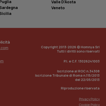
o in cui viene
Puglia
Valle D’Aosta
r il sito, ma un
Sardegna
tato di accesso per
Veneto
Sicilia
a Google Analytics
sione.
icità
 tenere traccia
Copyright 2013-2026 © Homnya Srl
.com
i Youtube incorporati
tics per mantenere
Tutti i diritti sono riservati
tore del sito web sta
ell'interfaccia di
om
P.I. e C.F. 13026241003
 tenere traccia
i Youtube incorporati
Iscrizione al ROC n.34308
tore del sito web sta
Iscrizione Tribunale di Roma n.115/2013
ell'interfaccia di
del 22/05/2013
 tenere traccia
Riproduzione riservata
r la gestione
Privacy Policy
one dell’esperienza
Cookie Policy