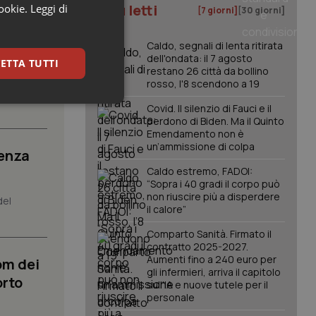
I più letti
cookie.
Leggi di
[7 giorni]
[30 giorni]
posta”.
Caldo, segnali di lenta ritirata
dell'ondata: il 7 agosto
ETTA TUTTI
restano 26 città da bollino
rosso, l'8 scendono a 19
 orientali
keting
Covid. Il silenzio di Fauci e il
perdono di Biden. Ma il Quinto
Emendamento non è
un’ammissione di colpa
senza
Caldo estremo, FADOI:
“Sopra i 40 gradi il corpo può
non riuscire più a disperdere
del
il calore”
igazione sulle pagine
Comparto Sanità. Firmato il
kie.
contratto 2025-2027.
Aumenti fino a 240 euro per
om dei
gli infermieri, arriva il capitolo
orto
sull'IA e nuove tutele per il
er memorizzare le
utente per la loro
personale
 dati sul consenso
itiche e