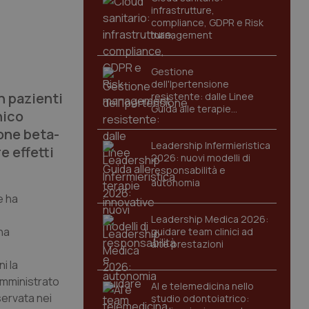
infrastrutture,
compliance, GDPR e Risk
management
Gestione
dell'Ipertensione
In pazienti
resistente: dalle Linee
Guida alle terapie
nico
innovative
rone beta-
Leadership Infermieristica
e effetti
2026: nuovi modelli di
responsabilità e
autonomia
e ha
Leadership Medica 2026:
 ha
guidare team clinici ad
alte prestazioni
i la
somministrato
AI e telemedicina nello
servata nei
studio odontoiatrico: