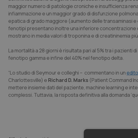
maggior numero di patologie croniche e insufficienza rena
infiammazione e un maggior grado di disfunzione polmonar
epatica di grado maggiore (aumento delle transaminasi e dell
fenotipi presentano inoltre una inferiore concentrazione di
mostrano in media valori di troponina e di creatininemia più
La mortalità a 28 giorni è risultata pari al 5% tra i pazienti d
fenotipo gamma e infine del 40% nel fenotipo delta.
“Lo studio di Seymour e colleghi – commentano in un
edito
Charlottesville) e
Richard D. Marks
(Patient Command Inc,
mettere insieme dati del paziente,
machine learning
e inte
complessi. Tuttavia, la risposta definitiva alla domanda ‘qu