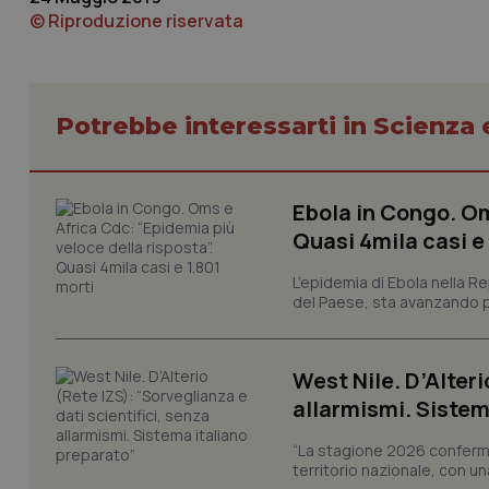
© Riproduzione riservata
VISITOR_PRIVACY_
Potrebbe interessarti in Scienza
CookieScriptConse
Ebola in Congo. Om
tracking-sites-ironf
Quasi 4mila casi e
tracking-enable
L’epidemia di Ebola nella R
tracking-sites-ironf
session-id
del Paese, sta avanzando pi
_ga
West Nile. D’Alteri
allarmismi. Sistem
“La stagione 2026 conferma
territorio nazionale, con un