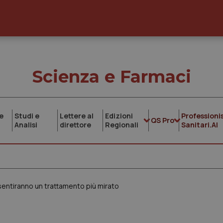
Scienza e Farmaci
e
Studi e
Lettere al
Edizioni
Professionis
QS Pro
Analisi
direttore
Regionali
Sanitari.AI
nsentiranno un trattamento più mirato