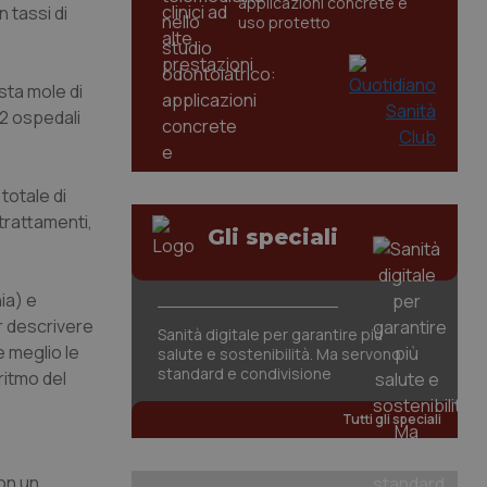
applicazioni concrete e
 tassi di
uso protetto
esta mole di
12 ospedali
totale di
 trattamenti,
Gli speciali
ia) e
er descrivere
Sanità digitale per garantire più
e meglio le
salute e sostenibilità. Ma servono
standard e condivisione
ritmo del
Tutti gli speciali
on un