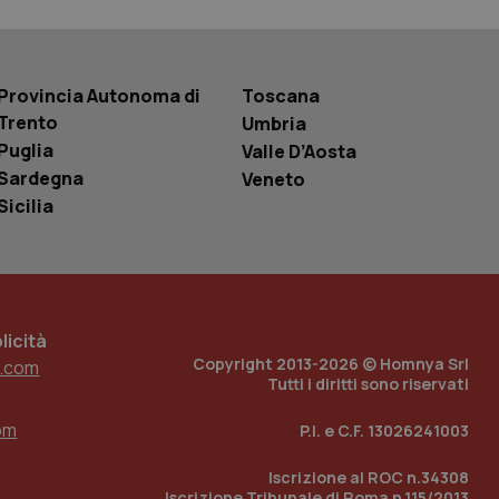
r la gestione
one dell’esperienza
e per abilitare il
Provincia Autonoma di
Toscana
loggato con identity
Trento
Umbria
Puglia
Valle D’Aosta
Sardegna
Veneto
Sicilia
icità
Copyright 2013-2026 © Homnya Srl
.com
Tutti i diritti sono riservati
om
P.I. e C.F. 13026241003
Iscrizione al ROC n.34308
Iscrizione Tribunale di Roma n.115/2013