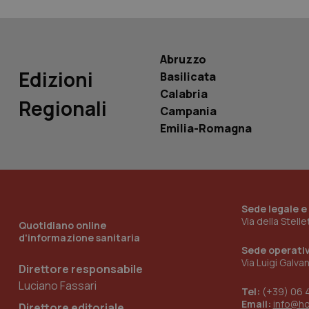
__Secure-
ROLLOUT_TOKEN
tracking-sites-
Abruzzo
ironfish-tracking-
Edizioni
named-enable
Basilicata
Calabria
Regionali
Campania
Emilia-Romagna
Sede legale e
Via della Stell
Quotidiano online
d'informazione sanitaria
Sede operati
Via Luigi Galva
Direttore responsabile
Luciano Fassari
Tel:
(+39) 06 
Email:
info@h
Direttore editoriale