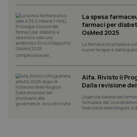
PHPSESSID
La spesa farmaceut
farmaci per diabete
OsMed 2025
_ga_KM60CM4NPH
La farmaceutica italiana co
nuove terapie e dall'espan
complessiva per...
Nome
Nome
Aifa. Rivisto il Pr
VISITOR_INFO1_LIV
_ga_0VMQEQKQ1N
Dalla revisione de
L’Agenzia italiana del farma
formulate dal Coordinamen
__Secure-YNID
finanziaria delle Regioni. Il
YSC