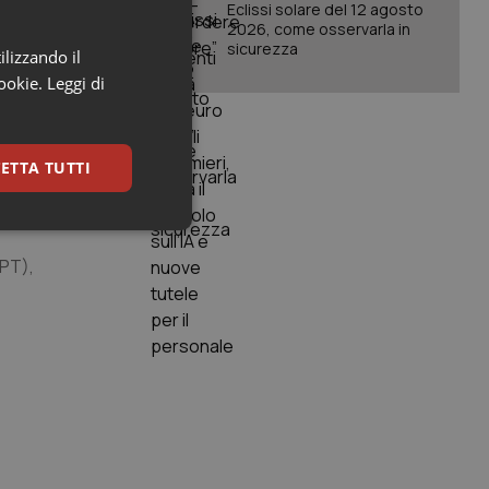
Eclissi solare del 12 agosto
2026, come osservarla in
sicurezza
ilizzando il
cookie.
Leggi di
e della PCR o
ETTA TUTTI
keting
GPT),
igazione sulle pagine
kie.