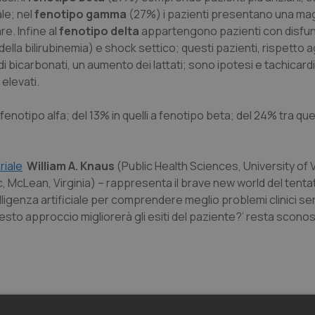
le; nel
fenotipo gamma
(27%) i pazienti presentano una ma
e. Infine al
fenotipo delta
appartengono pazienti con disfu
a bilirubinemia) e shock settico; questi pazienti, rispetto agl
 bicarbonati, un aumento dei lattati; sono ipotesi e tachicardi
 elevati.
i fenotipo alfa; del 13% in quelli a fenotipo beta; del 24% tra quell
riale
William A. Knaus
(Public Health Sciences, University of V
 McLean, Virginia) – rappresenta il
brave new world
del tentat
lligenza artificiale per comprendere meglio problemi clinici ser
esto approccio migliorerà gli esiti del paziente?’ resta sconos