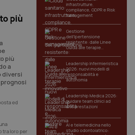
infrastrutture,
compliance, GDPR e Risk
management
to più
Gestione
dell'Ipertensione
a
resistente: dalle Linee
Guida alle terapie
be
innovative
to più
Leadership Infermieristica
do a
2026: nuovi modelli di
o diversi
responsabilità e
autonomia
i prognosi
Leadership Medica 2026:
guidare team clinici ad
sposta ed
alte prestazioni
 una
AI e telemedicina nello
studio odontoiatrico:
o tra loro per