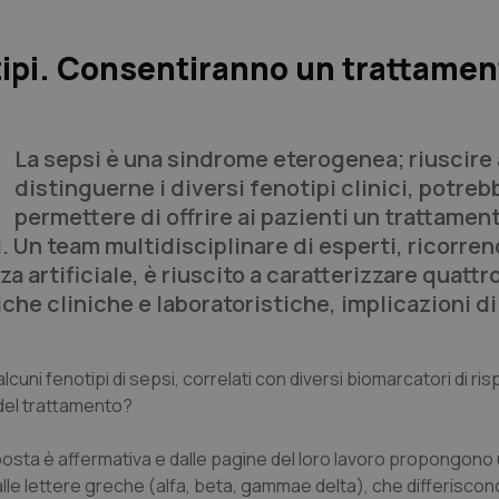
otipi. Consentiranno un trattamen
La sepsi è una sindrome eterogenea; riuscire 
distinguerne i diversi fenotipi clinici, potreb
permettere di offrire ai pazienti un trattamen
i. Un team multidisciplinare di esperti, ricorren
za artificiale, è riuscito a caratterizzare quattr
iche cliniche e laboratoristiche, implicazioni d
lcuni fenotipi di sepsi, correlati con diversi biomarcatori di ri
o del trattamento?
isposta è affermativa e dalle pagine del loro lavoro propongono
 dalle lettere greche (alfa, beta, gammae delta), che differiscon