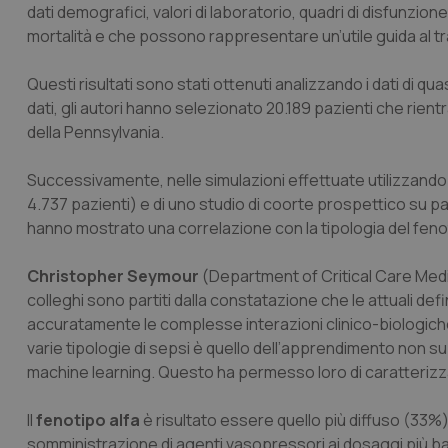
dati demografici, valori di laboratorio, quadri di disfunzio
mortalità e che possono rappresentare un’utile guida al t
Questi risultati sono stati ottenuti analizzando i dati di qua
dati, gli autori hanno selezionato 20.189 pazienti che rientr
della Pennsylvania.
Successivamente, nelle simulazioni effettuate utilizzando i d
4.737 pazienti) e di uno studio di coorte prospettico su paz
hanno mostrato una correlazione con la tipologia del feno
Christopher Seymour
(Department of Critical Care Medi
colleghi sono partiti dalla constatazione che le attuali de
accuratamente le complesse interazioni clinico-biologiche d
varie tipologie di sepsi è quello dell’apprendimento non sup
machine learning
. Questo ha permesso loro di caratterizza
Il
fenotipo alfa
è risultato essere quello più diffuso (33%
somministrazione di agenti vasopressori ai dosaggi più bas