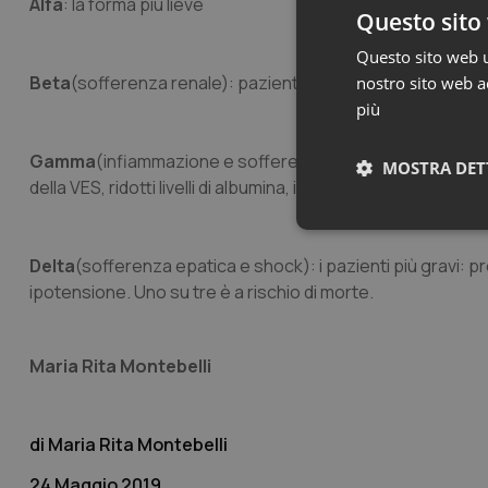
Alfa
: la forma più lieve
Questo sito 
Questo sito web ut
Beta
(sofferenza renale): pazienti a rischio (età avanzata
nostro sito web ac
più
Gamma
(infiammazione e sofferenza polmonare): pazienti 
MOSTRA DET
della VES, ridotti livelli di albumina, iperpiressia
Neces
Delta
(sofferenza epatica e shock): i pazienti più gravi: p
ipotensione. Uno su tre è a rischio di morte.
Maria Rita Montebelli
I cookie necessari con
Maria Rita Montebelli
e l'accesso alle aree 
Nome
24 Maggio 2019