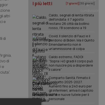
I più letti
[7 giorni]
[30 giorni]
ggior
nzione
Caldo, segnali di lenta ritirata
i altri
dell'ondata: il 7 agosto
ci e
restano 26 città da bollino
rosso, l'8 scendono a 19
Covid. Il silenzio di Fauci e il
i di
perdono di Biden. Ma il Quinto
Emendamento non è
un’ammissione di colpa
irginia,
Caldo estremo, FADOI:
ivo di
“Sopra i 40 gradi il corpo può
non riuscire più a disperdere
i e
il calore”
ciuta”.
Comparto Sanità. Firmato il
contratto 2025-2027.
Aumenti fino a 240 euro per
gli infermieri, arriva il capitolo
sull'IA e nuove tutele per il
personale