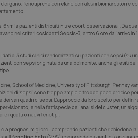
ne d’organo; fenotipi che correlano con alcuni biomarcatori e con
rattamento.
si 64mila pazienti distribuiti in tre coorti osservazionali. Da qu
avano nei criteri cosiddetti Sepsis-3, entro 6 ore dall’arrivo in 
ati di 3 studi clinici randomizzati su pazienti con sepsi (su un 
ienti con sepsi originata da una polmonite, anche gli esiti dei
tipo.
cine, School of Medicine, University of Pittsburgh, Pennsylvan
finizioni di ‘sepsi’ sono troppo ampie e troppo poco precise p
ei vari quadri di sepsi. L’approccio da loro scelto per definir
ervisionato, e nella fattispecie dell’analisi dei
cluster
, un algo
re i quattro nuovi fenotipi.
) e a prognosi migliore; comprende pazienti che richiedono la
si. Il
fenotipo beta
(27%) comprende pazienti più anziani, c