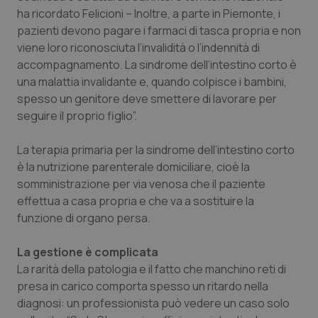
ha ricordato Felicioni – Inoltre, a parte in Piemonte, i
Piemonte
HIV
pazienti devono pagare i farmaci di tasca propria e non
viene loro riconosciuta l’invalidità o l’indennità di
Provincia Autonoma di Bolzano
Infezioni & Febbre
accompagnamento. La sindrome dell’intestino corto è
una malattia invalidante e, quando colpisce i bambini,
Provincia Autonoma di Trento
Ipertensione & Scompenso
spesso un genitore deve smettere di lavorare per
seguire il proprio figlio”.
Puglia
Malattie rare
La terapia primaria per la sindrome dell’intestino corto
è la nutrizione parenterale domiciliare, cioè la
Sardegna
Malattia di Crohn & Rettocolite Ulcerosa
somministrazione per via venosa che il paziente
effettua a casa propria e che va a sostituire la
Sicilia
Neuroscienze & patologie neurodegenerative
funzione di organo persa.
Toscana
Obesità
La gestione è complicata
La rarità della patologia e il fatto che manchino reti di
Umbria
Oftalmologia
presa in carico comporta spesso un ritardo nella
diagnosi: un professionista può vedere un caso solo