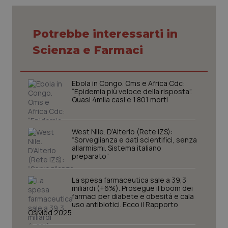
VISITOR_PRIVACY_METADATA
5 mesi
YouTube
settim
.youtube.com
Potrebbe interessarti in
Scienza e Farmaci
Ebola in Congo. Oms e Africa Cdc:
“Epidemia più veloce della risposta”.
Quasi 4mila casi e 1.801 morti
West Nile. D’Alterio (Rete IZS):
“Sorveglianza e dati scientifici, senza
allarmismi. Sistema italiano
preparato”
CookieScriptConsent
5 mesi
CookieScript
settim
www.quotidianosanita.it
La spesa farmaceutica sale a 39,3
miliardi (+6%). Prosegue il boom dei
farmaci per diabete e obesità e cala
uso antibiotici. Ecco il Rapporto
OsMed 2025