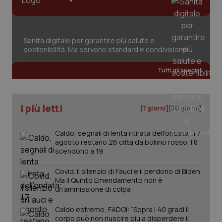
Sanità digitale per garantire più salute e
sostenibilità. Ma servono standard e condivisione
Tutti gli speciali
I più letti
[7 giorni]
[30 giorni]
Caldo, segnali di lenta ritirata dell'ondata: il 7
agosto restano 26 città da bollino rosso, l'8
scendono a 19
_ga_KM60CM4NPH
.quotidianosanita.it
1 anno
mes
Covid. Il silenzio di Fauci e il perdono di Biden.
Ma il Quinto Emendamento non è
un’ammissione di colpa
Caldo estremo, FADOI: “Sopra i 40 gradi il
corpo può non riuscire più a disperdere il