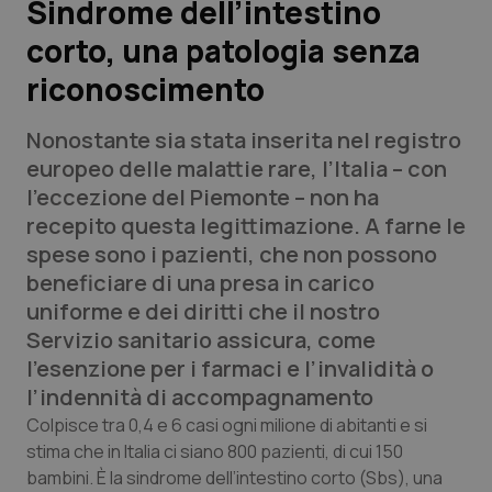
Sindrome dell’intestino
corto, una patologia senza
Scienza e Farmaci
riconoscimento
Studi e Analisi
Nonostante sia stata inserita nel registro
Lettere al direttore
europeo delle malattie rare, l’Italia – con
l’eccezione del Piemonte – non ha
Edizioni Regionali
recepito questa legittimazione. A farne le
spese sono i pazienti, che non possono
QS Pro
beneficiare di una presa in carico
uniforme e dei diritti che il nostro
Professionisti Sanitari.AI
Servizio sanitario assicura, come
l’esenzione per i farmaci e l’invalidità o
Abruzzo
QS Pro Gold
l’indennità di accompagnamento
Colpisce tra 0,4 e 6 casi ogni milione di abitanti e si
QS Club
Newsletter
Basilicata
Artrite & artrosi
stima che in Italia ci siano 800 pazienti, di cui 150
bambini. È la sindrome dell’intestino corto (Sbs), una