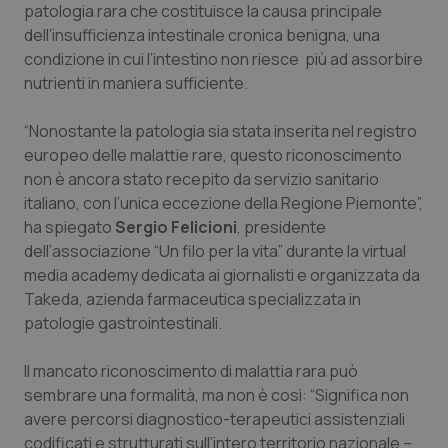
patologia rara che costituisce la causa principale
Calabria
Asma & BPCO
dell’insufficienza intestinale cronica benigna, una
condizione in cui l’intestino non riesce più ad assorbire
Campania
Car-T
nutrienti in maniera sufficiente.
Emilia-Romagna
Colesterolo & coronaropatie
“Nonostante la patologia sia stata inserita nel registro
europeo delle malattie rare, questo riconoscimento
Friuli Venezia Giulia
Dermatite Atopica
non è ancora stato recepito da servizio sanitario
italiano, con l’unica eccezione della Regione Piemonte”,
Lazio
Diabete & glucometri
ha spiegato
Sergio Felicioni
, presidente
dell’associazione “Un filo per la vita” durante la virtual
Liguria
Disturbi dell’umore
media academy dedicata ai giornalisti e organizzata da
Takeda, azienda farmaceutica specializzata in
patologie gastrointestinali.
Lombardia
Dolore
Il mancato riconoscimento di malattia rara può
Marche
Donna & Salute
sembrare una formalità, ma non è così: “Significa non
avere percorsi diagnostico-terapeutici assistenziali
Molise
Epatiti
codificati e strutturati sull’intero territorio nazionale –