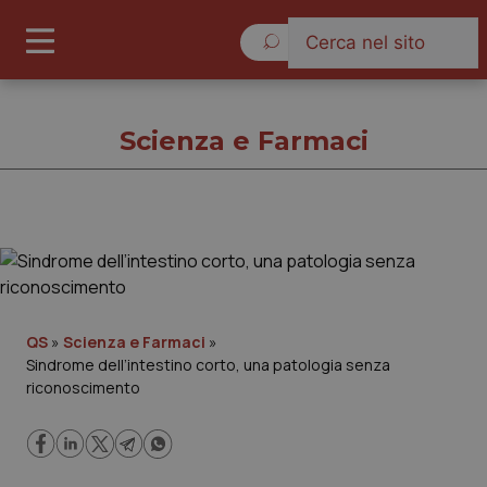
Domenica 9 Agosto 2026
Scienza e Farmaci
Scienza e Farmaci
Cronache
QS
»
Scienza e Farmaci
»
Sindrome dell’intestino corto, una patologia senza
Governo e Parlamento
riconoscimento
Regioni e Asl
Lavoro e Professioni