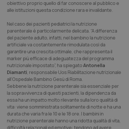
obiettivo proprio quello di far conoscere al pubblico e
Salute orale & impianti
alle istituzioni questa condizione rara e invalidante.
Sangue & coagulazione
Nel caso dei pazienti pediatrici la nutrizione
parenterale è particolarmente delicata. “A differenza
Tiroide
del paziente adulto, infatti, nel bambino la nutrizione
artificiale va costantemente rimodulata così da
Tumore al seno
garantire una crescita ottimale, che rappresenta il
marker più efficace di adeguatezza del programma
nutrizionale impostato”, ha spiegato
Antonella
Tumore ovarico
Diamanti
, responsabile Uos Riabilitazione nutrizionale
all’Ospedale Bambino Gesù di Roma.
Tumori del Polmone & Testa Collo
Sebbene la nutrizione parenterale sia essenziale per
la sopravvivenza di questi pazienti, la dipendenza da
Tumori gastrointestinali
essa ha un impatto molto rilevante sulla loro qualità di
vita: viene somministrata solitamente di notte e ha una
Ulcera & Reflusso
durata che varia fra le 10 e le 18 ore. I bambini in
nutrizione parenterale hanno una ridotta qualità di vita,
Vaccini
difficoltà relazionali ed emotive: tendono ad avere