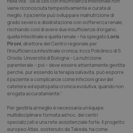
Valle D’Aosta
Oncodermatologia
nella vita. “Se la Sbs con insufficienza intestinale non
viene riconosciuta tempestivamente e curata al
meglio, il paziente può sviluppare malnutrizione di
Veneto
Oncoematologia
grado severo e disidratazione con sofferenza renale,
rischiando così di avere due insufficienze d’organo,
Oncologia & Nutrizione
quella intestinale e quella renale – ha spiegato
Loris
Pironi
, direttore del Centro regionale per
Psoriasi & pelle
l’Insufficienza intestinale cronica, Irccs Policlinico di S.
Orsola, Università di Bologna – La nutrizione
Quotidiano Cardiologia
parenterale – poi – deve essere attentamente gestita
perché, pur essendo la terapia salvavita, può esporre
Quotidiano Chirurgia
il paziente a complicanze come infezioni gravi del
catetere ed epatopatia cronica evolutiva, quando non
Quotidiano Oncologia
erogata accuratamente.”
Per gestirla al meglio è necessaria un’équipe
Quotidiano Pediatria
multidisciplinare formata ad hoc, dei centri
specializzati e una rete assistenziale forte. Il progetto
Rene & patologie urogenitali
europeo Atlas, sostenuto da Takeda, ha come