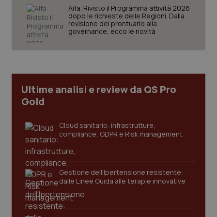
Aifa. Rivisto il Programma attività 2026
dopo le richieste delle Regioni. Dalla
revisione del prontuario alla
governance, ecco le novità
tracking-sites-ironfish-
www.quotidianosanita.it
4
tracking-enable
settim
2 gior
Ultime analisi e review da QS Pro
Gold
tracking-sites-ironfish-
www.quotidianosanita.it
4
session-id
settim
Cloud sanitario: infrastrutture,
2 gior
compliance, GDPR e Risk management
Gestione dell'Ipertensione resistente:
_ga
1 anno
Google LLC
mes
.quotidianosanita.it
dalle Linee Guida alle terapie innovative