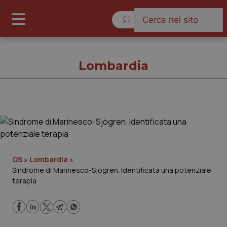
Giovedì 6 Agosto 2026
Lombardia
Lombardia
Cronache
QS
»
Lombardia
»
Sindrome di Marinesco-Sjögren. Identificata una potenziale
Governo e Parlamento
terapia
Regioni e Asl
Lavoro e Professioni