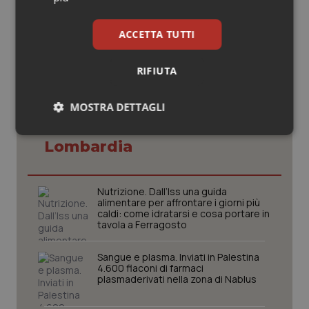
© Riproduzione riservata
ACCETTA TUTTI
RIFIUTA
MOSTRA DETTAGLI
Potrebbe interessarti in
Necessari
Statistici
Marketing
Lombardia
Nutrizione. Dall’Iss una guida
alimentare per affrontare i giorni più
caldi: come idratarsi e cosa portare in
tavola a Ferragosto
Necessari
Statistici
Marketing
Sangue e plasma. Inviati in Palestina
I cookie necessari contribuiscono a rendere fruibile il
4.600 flaconi di farmaci
sito web abilitandone funzionalità di base quali la
plasmaderivati nella zona di Nablus
navigazione sulle pagine e l'accesso alle aree
protette del sito. Il sito web non è in grado di
funzionare correttamente senza questi cookie.