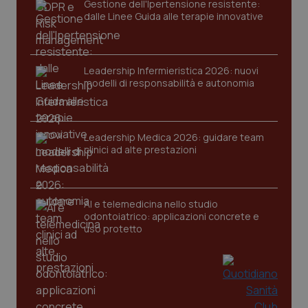
Gestione dell'Ipertensione resistente:
dalle Linee Guida alle terapie innovative
Leadership Infermieristica 2026: nuovi
modelli di responsabilità e autonomia
tracking-sites-ironfish-
www.quotidianosanita.it
4
tracking-enable
settim
Leadership Medica 2026: guidare team
2 gior
clinici ad alte prestazioni
tracking-sites-ironfish-
www.quotidianosanita.it
4
AI e telemedicina nello studio
session-id
settim
odontoiatrico: applicazioni concrete e
2 gior
uso protetto
_ga
1 anno
Google LLC
mes
.quotidianosanita.it