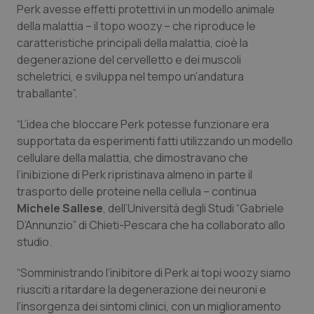
Perk avesse effetti protettivi in un modello animale
Piemonte
HIV
della malattia – il topo woozy – che riproduce le
caratteristiche principali della malattia, cioè la
degenerazione del cervelletto e dei muscoli
Provincia Autonoma di Bolzano
Infezioni & Febbre
scheletrici, e sviluppa nel tempo un’andatura
traballante”.
Provincia Autonoma di Trento
Ipertensione & Scompenso
“L’idea che bloccare Perk potesse funzionare era
Puglia
Malattie rare
supportata da esperimenti fatti utilizzando un modello
cellulare della malattia, che dimostravano che
Sardegna
Malattia di Crohn & Rettocolite Ulcerosa
l’inibizione di Perk ripristinava almeno in parte il
trasporto delle proteine nella cellula – continua
Sicilia
Neuroscienze & patologie neurodegenerative
Michele Sallese
, dell’Università degli Studi “Gabriele
D’Annunzio” di Chieti-Pescara che ha collaborato allo
studio.
Toscana
Obesità
“Somministrando l’inibitore di Perk ai topi woozy siamo
Umbria
Oftalmologia
riusciti a ritardare la degenerazione dei neuroni e
l’insorgenza dei sintomi clinici, con un miglioramento