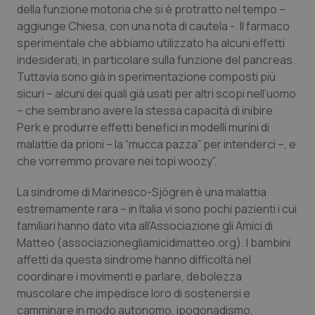
Valle D’Aosta
Oncodermatologia
della funzione motoria che si è protratto nel tempo –
aggiunge Chiesa, con una nota di cautela -. Il farmaco
Veneto
Oncoematologia
sperimentale che abbiamo utilizzato ha alcuni effetti
indesiderati, in particolare sulla funzione del pancreas.
Oncologia & Nutrizione
Tuttavia sono già in sperimentazione composti più
sicuri – alcuni dei quali già usati per altri scopi nell’uomo
– che sembrano avere la stessa capacità di inibire
Psoriasi & pelle
Perk e produrre effetti benefici in modelli murini di
malattie da prioni – la “mucca pazza” per intenderci –, e
Quotidiano Cardiologia
che vorremmo provare nei topi woozy”.
Quotidiano Chirurgia
La sindrome di Marinesco-Sjögren è una malattia
estremamente rara – in Italia vi sono pochi pazienti i cui
Quotidiano Oncologia
familiari hanno dato vita all’Associazione gli Amici di
Matteo (
associazionegliamicidimatteo.org
). I bambini
Quotidiano Pediatria
affetti da questa sindrome hanno difficoltà nel
coordinare i movimenti e parlare, debolezza
muscolare che impedisce loro di sostenersi e
Rene & patologie urogenitali
camminare in modo autonomo, ipogonadismo,