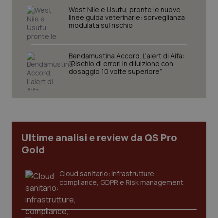
West Nile e Usutu, pronte le nuove
Nome
Fornitore
/
Dominio
Scaden
linee guida veterinarie: sorveglianza
modulata sul rischio
VISITOR_PRIVACY_METADATA
5 mesi
YouTube
settim
.youtube.com
Bendamustina Accord. L’alert di Aifa:
“Rischio di errori in diluizione con
dosaggio 10 volte superiore”
Ultime analisi e review da QS Pro
Gold
Cloud sanitario: infrastrutture,
compliance, GDPR e Risk management
CookieScriptConsent
5 mesi
CookieScript
settim
www.quotidianosanita.it