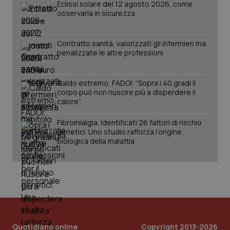
Eclissi solare del 12 agosto 2026, come
PHPSESSID
Sessio
PHP.net
osservarla in sicurezza
www.quotidianosanita.it
Contratto sanità, valorizzati gli infermieri ma
penalizzate le altre professioni
Caldo estremo, FADOI: “Sopra i 40 gradi il
corpo può non riuscire più a disperdere il
calore”
Fibromialgia. Identificati 26 fattori di rischio
genetici. Uno studio rafforza l’origine
biologica della malattia
_ga_KM60CM4NPH
.quotidianosanita.it
1 anno
mes
Quotidiano online
Copyright 2013-2026