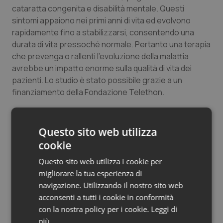
cataratta congenita e disabilità mentale. Questi
Salute orale & impianti
sintomi appaiono nei primi anni di vita ed evolvono
rapidamente fino a stabilizzarsi, consentendo una
Sangue & coagulazione
durata di vita pressoché normale. Pertanto una terapia
che prevenga o rallenti l’evoluzione della malattia
Tiroide
avrebbe un impatto enorme sulla qualità di vita dei
pazienti. Lo studio è stato possibile grazie a un
Tumore al seno
finanziamento della Fondazione Telethon.
Tumore ovarico
Hanno partecipato allo studio:
Valentina Grande
,
Questo sito web utilizza
Francesca Ornaghi
,
Liliana Comerio
,
Elena Restelli
,
Tumori del Polmone & Testa Collo
cookie
Antonio Masone
,
Alessandro Corbelli
,
Daniele
Questo sito web utilizza i cookie per
Tolomeo
,
Vanessa Capone
,
Jeffrey M. Axten
,
Tumori gastrointestinali
migliorare la tua esperienza di
Nicholas J. Laping
,
Fabio Fiordaliso
, Michele Sallese
navigazione. Utilizzando il nostro sito web
e Roberto Chiesa.
Ulcera & Reflusso
acconsenti a tutti i cookie in conformità
con la nostra policy per i cookie.
Leggi di
Vaccini
02 Maggio 2018
più