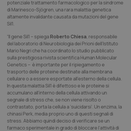
potenziale trattamento farmacologico per la sindrome
Calabria
Asma & BPCO
di Marinesco-Sjögren, una rara malattia genetica
altamente invalidante causata da mutazioni del gene
Campania
Car-T
Sil1.
Emilia-Romagna
Colesterolo & coronaropatie
“Il gene Sil1 – spiega
Roberto Chiesa
, responsabile
del laboratorio di Neurobiologia dei Prioni dell’Istituto
Friuli Venezia Giulia
Dermatite Atopica
Mario Negri che ha coordinato lo studio pubblicato
sulla prestigiosa rivista scientifica
Human Molecular
Genetics
–
è importante per il ripiegamento e
Lazio
Diabete & glucometri
trasporto delle proteine destinate alla membrana
cellulare o a essere esportate all’esterno della cellula.
Liguria
Disturbi dell’umore
In questa malattia Sil1 è difettoso e le proteine si
accumulano all’interno della cellula attivando un
Lombardia
Dolore
segnale di stress che, se non viene risolto o
contrastato, porta la cellula a ‘suicidarsi’. Un enzima, la
Marche
Donna & Salute
chinasi Perk, media proprio uno di questi segnali di
stress. Abbiamo quindi deciso di verificare se un
Molise
Epatiti
farmaco sperimentale in grado di bloccare l’attività di