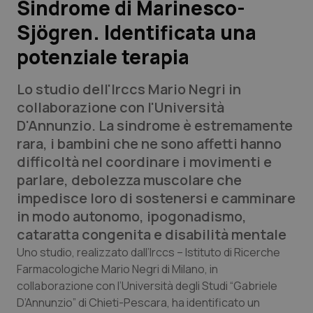
Sindrome di Marinesco-
Sjögren. Identificata una
Scienza e Farmaci
potenziale terapia
Studi e Analisi
Lo studio dell'Irccs Mario Negri in
Lettere al direttore
collaborazione con l'Università
D'Annunzio. La sindrome è estremamente
Edizioni Regionali
rara, i bambini che ne sono affetti hanno
difficoltà nel coordinare i movimenti e
QS Pro
parlare, debolezza muscolare che
impedisce loro di sostenersi e camminare
Professionisti Sanitari.AI
in modo autonomo, ipogonadismo,
cataratta congenita e disabilità mentale
Abruzzo
QS Pro Gold
Uno studio, realizzato dall’Irccs – Istituto di Ricerche
Farmacologiche Mario Negri di Milano, in
QS Club
Newsletter
collaborazione con l’Università degli Studi “Gabriele
Basilicata
Artrite & artrosi
D’Annunzio” di Chieti-Pescara, ha identificato un