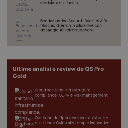
Nome
Fornitore
/
Dominio
Scaden
modulata sul rischio
VISITOR_PRIVACY_METADATA
5 mesi
YouTube
settim
.youtube.com
Bendamustina Accord. L’alert di Aifa:
“Rischio di errori in diluizione con
dosaggio 10 volte superiore”
Ultime analisi e review da QS Pro
Gold
Cloud sanitario: infrastrutture,
compliance, GDPR e Risk management
CookieScriptConsent
5 mesi
CookieScript
settim
www.quotidianosanita.it
Gestione dell'Ipertensione resistente:
dalle Linee Guida alle terapie innovative