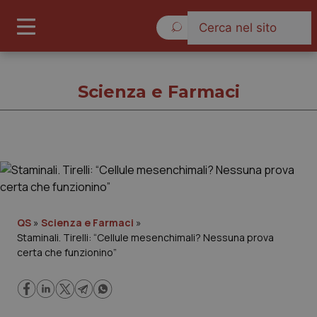
Giovedì 6 Agosto 2026
Scienza e Farmaci
Scienza e Farmaci
Cronache
QS
»
Scienza e Farmaci
»
Staminali. Tirelli: “Cellule mesenchimali? Nessuna prova
Governo e Parlamento
certa che funzionino”
Regioni e Asl
Lavoro e Professioni