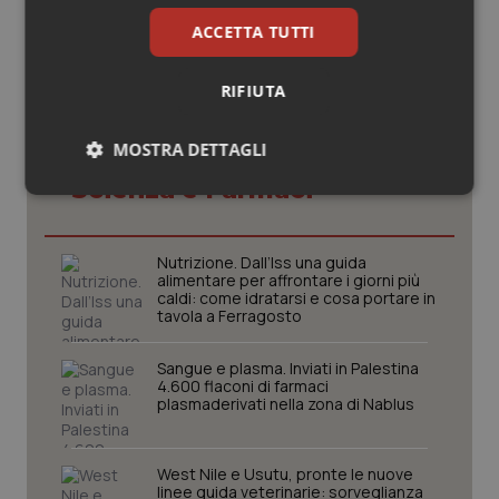
ACCETTA TUTTI
RIFIUTA
MOSTRA DETTAGLI
Potrebbe interessarti in
Scienza e Farmaci
Necessari
Statistici
Marketing
Nutrizione. Dall’Iss una guida
alimentare per affrontare i giorni più
caldi: come idratarsi e cosa portare in
tavola a Ferragosto
Necessari
Statistici
Marketing
Sangue e plasma. Inviati in Palestina
4.600 flaconi di farmaci
I cookie necessari contribuiscono a rendere fruibile il
plasmaderivati nella zona di Nablus
sito web abilitandone funzionalità di base quali la
navigazione sulle pagine e l'accesso alle aree
protette del sito. Il sito web non è in grado di
funzionare correttamente senza questi cookie.
West Nile e Usutu, pronte le nuove
linee guida veterinarie: sorveglianza