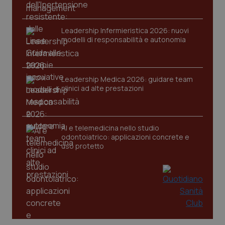
Leadership Infermieristica 2026: nuovi
modelli di responsabilità e autonomia
Leadership Medica 2026: guidare team
tracking-sites-ironfish-
www.quotidianosanita.it
4
tracking-enable
settim
clinici ad alte prestazioni
2 gior
AI e telemedicina nello studio
tracking-sites-ironfish-
www.quotidianosanita.it
4
odontoiatrico: applicazioni concrete e
session-id
settim
uso protetto
2 gior
_ga
1 anno
Google LLC
mes
.quotidianosanita.it