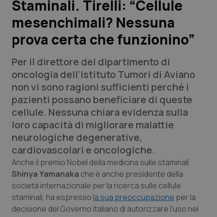
Staminali. Tirelli: “Cellule
mesenchimali? Nessuna
Scienza e Farmaci
prova certa che funzionino”
Studi e Analisi
Per il direttore del dipartimento di
Lettere al direttore
oncologia dell’Istituto Tumori di Aviano
non vi sono ragioni sufficienti perché i
Edizioni Regionali
pazienti possano beneficiare di queste
cellule. Nessuna chiara evidenza sulla
QS Pro
loro capacità di migliorare malattie
neurologiche degenerative,
Professionisti Sanitari.AI
cardiovascolari e oncologiche.
Anche il premio Nobel della medicina sulle staminali
Abruzzo
QS Pro Gold
Shinya Yamanaka
che è anche presidente della
società internazionale per la ricerca sulle cellule
QS Club
Newsletter
staminali, ha espresso
la sua preoccupazione
per la
Basilicata
Artrite & artrosi
decisione del Governo italiano di autorizzare l’uso nei