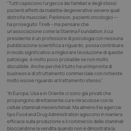
“Tutti capiscono l’urgenza dei familiari e degli stessi
Piemonte
HIV
pazienti affetti da malattie degenerative severe quali
distrofie muscolari, Parkinson, pazienti oncologici –-
ha proseguito Tirelli – ma pensare che
Provincia Autonoma di Bolzano
Infezioni & Febbre
un’associazione come la Stamina Foundation, il cui
presidente è un professore di psicologia con nessuna
Provincia Autonoma di Trento
Ipertensione & Scompenso
pubblicazione scientifica a riguardo, possa contribuire
in modo significativo a migliorare l’evoluzione di queste
Puglia
Malattie rare
patologie, è molto poco probabile se non molto
discutibile. Anche perché il tutto ha un’impronta di
Sardegna
Malattia di Crohn & Rettocolite Ulcerosa
business e di sfruttamento commerciale con richieste
molto esose riguardo al trattamento stesso”.
Sicilia
Neuroscienze & patologie neurodegenerative
“In Europa, Usa e in Oriente ci sono già privati che
propongono direttamente cure miracolose con le
Toscana
Obesità
cellule staminali mesenchimali. Ma almeno lì le agenzie
tipo Food and Drug Administration agiscono in maniera
Umbria
Oftalmologia
efficace sulla produzione e il commercio delle staminali
bloccandone la vendita quando non è dimostrata la