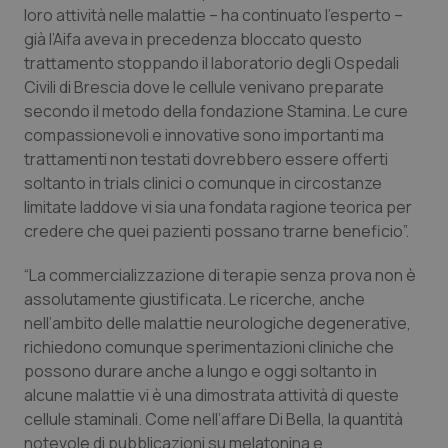
Valle D’Aosta
Oncodermatologia
loro attività nelle malattie – ha continuato l’esperto –
già l’Aifa aveva in precedenza bloccato questo
Veneto
Oncoematologia
trattamento stoppando il laboratorio degli Ospedali
Civili di Brescia dove le cellule venivano preparate
Oncologia & Nutrizione
secondo il metodo della fondazione Stamina. Le cure
compassionevoli e innovative sono importanti ma
Psoriasi & pelle
trattamenti non testati dovrebbero essere offerti
soltanto in trials clinici o comunque in circostanze
limitate laddove vi sia una fondata ragione teorica per
Quotidiano Cardiologia
credere che quei pazienti possano trarne beneficio”.
Quotidiano Chirurgia
“La commercializzazione di terapie senza prova non è
assolutamente giustificata. Le ricerche, anche
Quotidiano Oncologia
nell’ambito delle malattie neurologiche degenerative,
richiedono comunque sperimentazioni cliniche che
Quotidiano Pediatria
possono durare anche a lungo e oggi soltanto in
alcune malattie vi è una dimostrata attività di queste
Rene & patologie urogenitali
cellule staminali. Come nell’affare Di Bella, la quantità
notevole di pubblicazioni su melatonina e