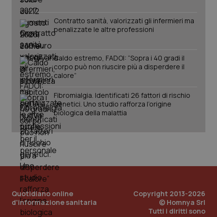
www.quotidianosanita.it
Contratto sanità, valorizzati gli infermieri ma
penalizzate le altre professioni
Caldo estremo, FADOI: “Sopra i 40 gradi il
corpo può non riuscire più a disperdere il
calore”
Fibromialgia. Identificati 26 fattori di rischio
genetici. Uno studio rafforza l’origine
biologica della malattia
_ga_KM60CM4NPH
.quotidianosanita.it
1 anno
mes
Quotidiano online
Copyright 2013-2026
d'informazione sanitaria
© Homnya Srl
Tutti i diritti sono