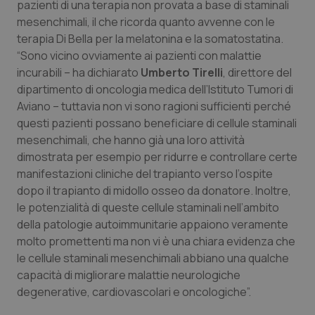
pazienti di una terapia non provata a base di staminali
Calabria
Asma & BPCO
mesenchimali, il che ricorda quanto avvenne con le
terapia Di Bella per la melatonina e la somatostatina.
Campania
Car-T
“Sono vicino ovviamente ai pazienti con malattie
incurabili – ha dichiarato
Umberto Tirelli
, direttore del
Emilia-Romagna
Colesterolo & coronaropatie
dipartimento di oncologia medica dell’Istituto Tumori di
Aviano – tuttavia non vi sono ragioni sufficienti perché
Friuli Venezia Giulia
Dermatite Atopica
questi pazienti possano beneficiare di cellule staminali
mesenchimali, che hanno già una loro attività
Lazio
Diabete & glucometri
dimostrata per esempio per ridurre e controllare certe
manifestazioni cliniche del trapianto verso l’ospite
dopo il trapianto di midollo osseo da donatore. Inoltre,
Liguria
Disturbi dell’umore
le potenzialità di queste cellule staminali nell’ambito
della patologie autoimmunitarie appaiono veramente
Lombardia
Dolore
molto promettenti ma non vi è una chiara evidenza che
le cellule staminali mesenchimali abbiano una qualche
Marche
Donna & Salute
capacità di migliorare malattie neurologiche
degenerative, cardiovascolari e oncologiche”.
Molise
Epatiti