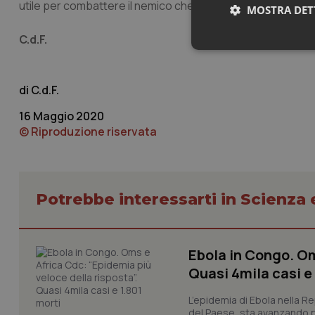
utile per combattere il nemico che conosciamo ancora p
MOSTRA DET
C.d.F.
Neces
C.d.F.
16 Maggio 2020
© Riproduzione riservata
I cookie necessari con
e l'accesso alle aree 
Potrebbe interessarti in Scienza
Nome
VISITOR_PRIVACY_
Ebola in Congo. Om
Quasi 4mila casi e
L’epidemia di Ebola nella R
CookieScriptConse
del Paese, sta avanzando pi