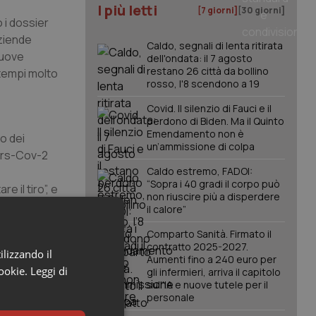
I più letti
[7 giorni]
[30 giorni]
 i dossier
aziende
Caldo, segnali di lenta ritirata
nuove
dell'ondata: il 7 agosto
restano 26 città da bollino
 tempi molto
rosso, l'8 scendono a 19
Covid. Il silenzio di Fauci e il
perdono di Biden. Ma il Quinto
Emendamento non è
o dei
un’ammissione di colpa
Sars-Cov-2
Caldo estremo, FADOI:
“Sopra i 40 gradi il corpo può
 il tiro”, e
non riuscire più a disperdere
il calore”
Comparto Sanità. Firmato il
contratto 2025-2027.
anti e non,
ilizzando il
Aumenti fino a 240 euro per
ite B, la
cookie.
Leggi di
gli infermieri, arriva il capitolo
sull'IA e nuove tutele per il
a breve e
personale
 ogni arma è