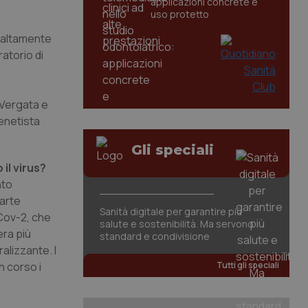
applicazioni concrete e
uso protetto
 altamente
ratorio di
 Vergata e
enetista
Gli speciali
il virus?
nto
parte
Sanità digitale per garantire più
Cov-2, che
salute e sostenibilità. Ma servono
era più
standard e condivisione
alizzante. I
in corso i
Tutti gli speciali