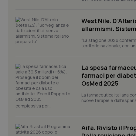
West Nile. D’Alteri
tracking-sites-ironf
tracking-enable
allarmismi. Sistem
tracking-sites-ironf
“La stagione 2026 conferma
session-id
territorio nazionale, con un
_ga
La spesa farmaceut
farmaci per diabete
OsMed 2025
La farmaceutica italiana co
PHPSESSID
nuove terapie e dall'espan
complessiva per...
Aifa. Rivisto il Pr
Dalla revisione de
_ga_KM60CM4NPH