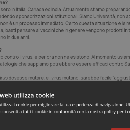
che?
sero in Italia, Canada ed India. Attualmente stiamo preparando
edendo sponsorizzazioni istituzionali. Siamo Università, non 
 non è un processo immediato. Certo questa situazione e le 
ca, basti pensare ai vaccini che in genere vengono prodotti in
uno in due anni.
?
contro il virus, e per ora non ne esistono. Al momento usiam
re patologie che sappiamo potrebbero essere efficaci contro 
us dovesse mutare, e i virus mutano, sarebbe facile “aggiustare
ata. Si potrebbe fare nel giro di poche settimane.
web utilizza cookie
aferesi?
co. Vengono forniti al paziente tutti gli anticorpi, neutralizz
ilizza i cookie per migliorare la tua esperienza di navigazione. Ut
 anni già impiegata con qualche successo contro la rabbia, l'epat
consenti a tutti i cookie in conformità con la nostra policy per i 
i patogeni. La plasmaferesi potrebbe fornire un'immunità umorale 
 Il nostro potrebbe essere uno strumento in più. In questa fase