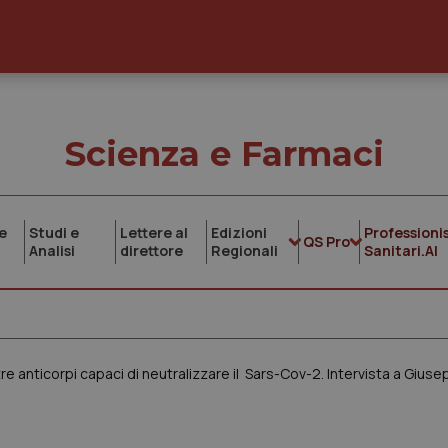
Scienza e Farmaci
e
Studi e
Lettere al
Edizioni
Professionis
QS Pro
Analisi
direttore
Regionali
Sanitari.AI
re anticorpi capaci di neutralizzare il Sars-Cov-2. Intervista a Giuse