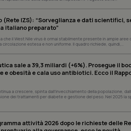
sui cookie dei visitatori. È neces
dei cookie di Cookie-Script.com 
correttamente.
o (Rete IZS): “Sorveglianza e dati scientifici, 
ish-
www.quotidianosanita.it
4
Questo cookie è impostato dall'a
settimane
abilitare il sistema di tracking a
a italiano preparato”
2 giorni
ish-
www.quotidianosanita.it
4
Questo cookie è impostato dall'a
 che il West Nile virus è ormai stabilmente presente in ampie aree 
settimane
assegnare un identificatore generi
2 giorni
a circolazione estesa e non uniforme. Il quadro richiede, quindi,...
1 anno 1
Questo nome di cookie è associa
Google LLC
mese
Universal Analytics, che è un a
.quotidianosanita.it
significativo del servizio di ana
ica sale a 39,3 miliardi (+6%). Prosegue il bo
utilizzato da Google. Questo cook
per distinguere utenti unici as
 e obesità e cala uso antibiotici. Ecco il Rapp
generato in modo casuale come i
cliente. È incluso in ogni richiest
sito e utilizzato per calcolare i dat
sessioni e campagne per i rapporti 
ntinua a crescere, spinta dall'invecchiamento della popolazione, dall'
Sessione
Cookie generato da applicazioni 
PHP.net
sione dei trattamenti per diabete e gestione del peso. Nel 2025 la 
linguaggio PHP. Si tratta di un id
www.quotidianosanita.it
generico utilizzato per mantenere 
sessione utente. Normalmente 
generato in modo casuale, il mod
utilizzato può essere specifico pe
buon esempio è mantenere uno s
ogramma attività 2026 dopo le richieste delle Re
un utente tra le pagine.
l prontuario alla governance, ecco le novità
.quotidianosanita.it
1 anno 1
Questo cookie viene utilizzato d