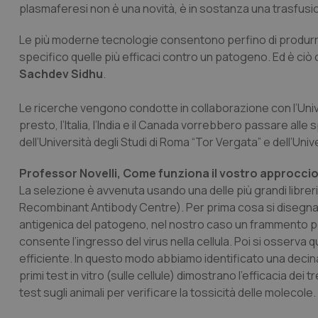
plasmaferesi non è una novità, è in sostanza una trasfusio
Le più moderne tecnologie consentono perfino di produrr
specifico quelle più efficaci contro un patogeno. Ed è ciò c
Sachdev Sidhu
.
Le ricerche vengono condotte in collaborazione con l’Univer
presto, l’Italia, l’India e il Canada vorrebbero passare all
dell’Università degli Studi di Roma “Tor Vergata” e dell’Uni
Professor Novelli, Come funziona il vostro approccio 
La selezione è avvenuta usando una delle più grandi libreri
Recombinant Antibody Centre). Per prima cosa si disegna 
antigenica del patogeno, nel nostro caso un frammento po
consente l’ingresso del virus nella cellula. Poi si osserva qu
efficiente. In questo modo abbiamo identificato una decina d
primi test in vitro (sulle cellule) dimostrano l’efficacia dei t
test sugli animali per verificare la tossicità delle molecole.