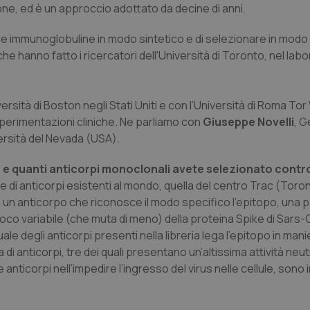
ne, ed è un approccio adottato da decine di anni.
e immunoglobuline in modo sintetico e di selezionare in modo
he hanno fatto i ricercatori dell'Università di Toronto, nel labo
sità di Boston negli Stati Uniti e con l’Università di Roma Tor
e sperimentazioni cliniche. Ne parliamo con
Giuseppe Novelli
, G
versità del Nevada (USA).
e quanti anticorpi monoclonali avete selezionato contro 
e di anticorpi esistenti al mondo, quella del centro Trac (Toro
un anticorpo che riconosce il modo specifico l’epitopo, una 
co variabile (che muta di meno) della proteina Spike di Sars-
ale degli anticorpi presenti nella libreria lega l’epitopo in mani
i anticorpi, tre dei quali presentano un’altissima attività neutr
re anticorpi nell’impedire l’ingresso del virus nelle cellule, sono 