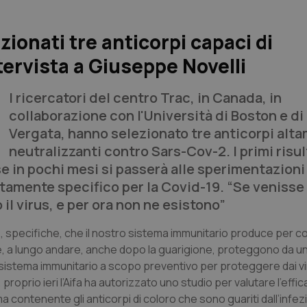
ionati tre anticorpi capaci di
tervista a Giuseppe Novelli
I ricercatori del centro Trac, in Canada, in
collaborazione con l'Università di Boston e d
Vergata, hanno selezionato tre anticorpi alt
neutralizzanti contro Sars-Cov-2. I primi risul
se in pochi mesi si passerà alle sperimentazioni
tamente specifico per la Covid-19. “Se venisse
l virus, e per ora non ne esistono”
ole, specifiche, che il nostro sistema immunitario produce per
he, a lungo andare, anche dopo la guarigione, proteggono da 
 sistema immunitario a scopo preventivo per proteggere dai vir
oprio ieri l’Aifa ha autorizzato uno studio per valutare l’effica
a contenente gli anticorpi di coloro che sono guariti dall’infez