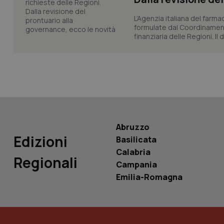
L’Agenzia italiana del farma
formulate dal Coordinamen
finanziaria delle Regioni. Il
Nome
Nome
VISITOR_INFO1_LIV
_ga_0VMQEQKQ1N
__Secure-YNID
Abruzzo
Edizioni
Basilicata
YSC
Calabria
Regionali
Campania
__Secure-
ROLLOUT_TOKEN
Emilia-Romagna
tracking-sites-
ironfish-tracking-
named-enable