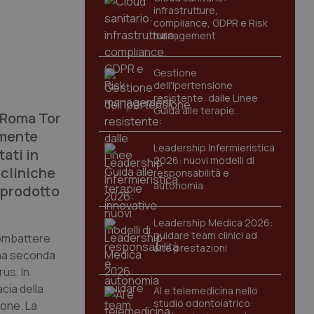
infrastrutture,
compliance, GDPR e Risk
management
Gestione
dell'Ipertensione
resistente: dalle Linee
Guida alle terapie
i Roma Tor
innovative
amente
Leadership Infermieristica
tati in
2026: nuovi modelli di
 cliniche
responsabilità e
autonomia
 prodotto
Leadership Medica 2026:
guidare team clinici ad
 combattere
alte prestazioni
una seconda
us. In
cia della
AI e telemedicina nello
studio odontoiatrico:
ione. La