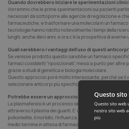
Quando dovrebbero iniziare le sperimentazioni clini
Vorremmo che le prime sperimentazioni sui pazienti partis
necessari da sottoporre alle agenzie di regolazione e chi
farmaceutiche, e trasformare una molecola in un farmaco
tecnologie hanno ridotto notevolmente i tempi della ricer
lunghi, anche dieci anni, e ora c’è la prospettiva di averne 
Quali sarebbero i vantaggi dell’uso di questi anticorpi
Se venisse prodotto questo sarebbe un farmaco specifico 
farmaci cosiddetti “riposizionati”, messi a punto per alt
grazie a studi di genetica e biologia molecolare.
Questo approccio poi è molto interessante, perché se il vir
selezionare anticorpi più specifici per la proteina modific
Questo sito 
Potrebbe essere un approccio alternativo alla plasm
La plasmaferesi è un processo simile, anche se meno specifi
Questo sito web ut
attraverso il plasma dei guariti. E’ una tecnica nota da 100
nostro sito web ac
poliomielite, il morbillo, l'influenza, l'Ebola e altri agent
più
medio termine in attesa di farmaci specifici e dei vaccini.