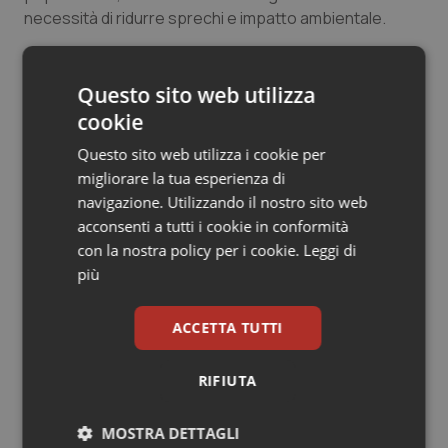
necessità di ridurre sprechi e impatto ambientale.
Salute orale & impianti
Sangue & coagulazione
03 Luglio 2026
Questo sito web utilizza
© Riproduzione riservata
cookie
Tiroide
Questo sito web utilizza i cookie per
Tumore al seno
migliorare la tua esperienza di
navigazione. Utilizzando il nostro sito web
acconsenti a tutti i cookie in conformità
Tumore ovarico
con la nostra policy per i cookie.
Leggi di
Potrebbe interessarti in
più
Tumori del Polmone & Testa Collo
Scienza e Farmaci
ACCETTA TUTTI
Tumori gastrointestinali
La spesa farmaceutica sale a 39,3
RIFIUTA
Ulcera & Reflusso
miliardi (+6%). Prosegue il boom dei
farmaci per diabete e obesità e cala
uso antibiotici. Ecco il Rapporto
MOSTRA DETTAGLI
OsMed 2025
Vaccini