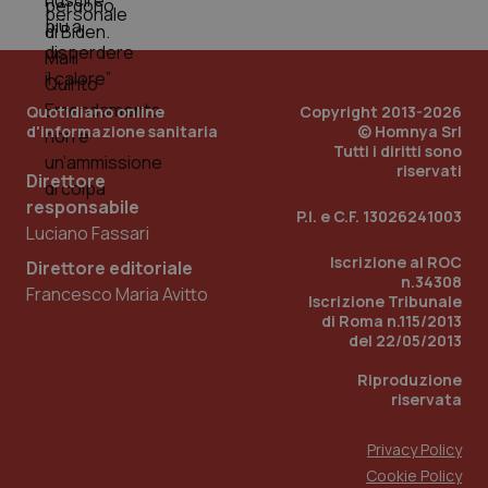
Quotidiano online
Copyright 2013-2026
d'informazione sanitaria
© Homnya Srl
Tutti i diritti sono
riservati
Direttore
responsabile
P.I. e C.F. 13026241003
_ga_KM60CM4NPH
.quotidianosanita.it
1 anno
Luciano Fassari
mes
Iscrizione al ROC
Direttore editoriale
n.34308
Francesco Maria Avitto
Iscrizione Tribunale
di Roma n.115/2013
del 22/05/2013
Riproduzione
riservata
Fornitore
/
Nome
Scadenza
Descrizion
Privacy Policy
Dominio
Nome
Fornitore
/
Dominio
Scadenza
Des
Cookie Policy
_ga_0VMQEQKQ1N
.quotidianosanita.it
1 anno 1
Questo