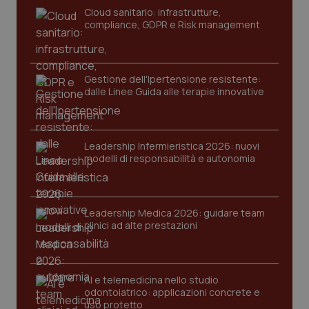
Cloud sanitario: infrastrutture,
compliance, GDPR e Risk management
Gestione dell'Ipertensione resistente:
dalle Linee Guida alle terapie innovative
CookieScriptConsent
5 mesi
CookieScript
Leadership Infermieristica 2026: nuovi
settim
www.quotidianosanita.it
modelli di responsabilità e autonomia
Leadership Medica 2026: guidare team
clinici ad alte prestazioni
AI e telemedicina nello studio
odontoiatrico: applicazioni concrete e
uso protetto