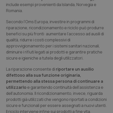
include esempi provenienti da Islanda, Norvegia e
Piemonte
HIV
Romania.
Secondo l’Oms Europa, investire in programmi di
Provincia Autonoma di Bolzano
Infezioni & Febbre
riparazione, ricondizionamento e riciclo può produrre
benefici su più fronti: aumentare l’accesso ad ausili di
Provincia Autonoma di Trento
Ipertensione & Scompenso
qualità, ridurre i costi complessivi di
approvvigionamento per i sistemi sanitari nazionali,
Puglia
Malattie rare
diminuire i rifiuti legati ai prodotti e garantire pratiche
sicure e igieniche a tutela degli utilizzatori.
Sardegna
Malattia di Crohn & Rettocolite Ulcerosa
La riparazione consente di
riportare un ausilio
Sicilia
Neuroscienze & patologie neurodegenerative
difettoso alla sua funzione originaria,
permettendo alla stessa persona di continuare a
utilizzarlo
Toscana
Obesità
e garantendo continuità dell’assistenza e
dell’autonomia. Il ricondizionamento, invece, riguarda
prodotti già utilizzati che vengono riportati a condizioni
Umbria
Oftalmologia
sicure e funzionali per essere assegnati a nuovi utenti.
Il riciclo interviene infine sui prodotti a fine vita,