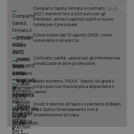
Comparto Sanità. Firmato il contratto 2025-
2027. Aumenti fino a 240 euro per gli
infermieri, arriva il capitolo sull'IA e nuove
tutele per il personale
Eclissi solare del 12 agosto 2026, come
osservarla in sicurezza
Contratto sanità, valorizzati gli infermieri ma
penalizzate le altre professioni
Caldo estremo, FADOI: “Sopra i 40 gradi il
corpo può non riuscire più a disperdere il
PHPSESSID
Sessio
PHP.net
calore”
www.quotidianosanita.it
Covid. Il silenzio di Fauci e il perdono di Biden.
Ma il Quinto Emendamento non è
un’ammissione di colpa