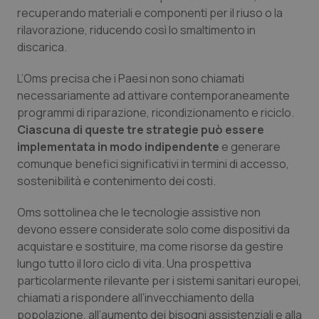
Valle D’Aosta
Oncodermatologia
recuperando materiali e componenti per il riuso o la
rilavorazione, riducendo così lo smaltimento in
Veneto
Oncoematologia
discarica.
Oncologia & Nutrizione
L’Oms precisa che i Paesi non sono chiamati
necessariamente ad attivare contemporaneamente
programmi di riparazione, ricondizionamento e riciclo.
Psoriasi & pelle
Ciascuna di queste tre strategie può essere
implementata in modo indipendente
e generare
Quotidiano Cardiologia
comunque benefici significativi in termini di accesso,
sostenibilità e contenimento dei costi.
Quotidiano Chirurgia
Oms sottolinea che le tecnologie assistive non
Quotidiano Oncologia
devono essere considerate solo come dispositivi da
acquistare e sostituire, ma come risorse da gestire
Quotidiano Pediatria
lungo tutto il loro ciclo di vita. Una prospettiva
particolarmente rilevante per i sistemi sanitari europei,
chiamati a rispondere all’invecchiamento della
Rene & patologie urogenitali
popolazione, all’aumento dei bisogni assistenziali e alla