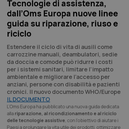
Tecnologie di assistenza,
dall’Oms Europa nuove linee
Scienza e Farmaci
guida su riparazione, riuso e
Studi e Analisi
riciclo
Lettere al direttore
Estendere il ciclo di vita di ausili come
carrozzine manuali, deambulatori, sedie
Edizioni Regionali
da doccia e comode può ridurre i costi
per i sistemi sanitari, limitare l’impatto
QS Pro
ambientale e migliorare l’accesso per
anziani, persone con disabilità e pazienti
Professionisti Sanitari.AI
cronici. Il nuovo documento WHO/Europe
IL DOCUMENTO
Abruzzo
QS Pro Gold
L’Oms Europa ha pubblicato una nuova guida dedicata
alla
riparazione, al ricondizionamento e al riciclo
QS Club
Newsletter
Basilicata
Artrite & artrosi
delle tecnologie assistive
, con l’obiettivo di aiutare i
Paesi a prolungare la vita utile dei prodotti, ottimizzare