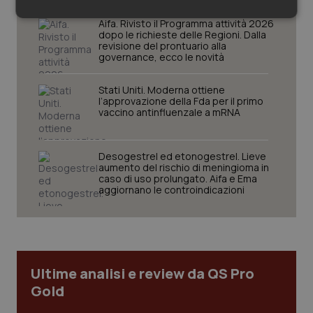
Necessari
Statistici
Marketing
Aifa. Rivisto il Programma attività 2026
dopo le richieste delle Regioni. Dalla
revisione del prontuario alla
governance, ecco le novità
Stati Uniti. Moderna ottiene
l’approvazione della Fda per il primo
vaccino antinfluenzale a mRNA
Necessari
Statistici
Marketing
I cookie necessari contribuiscono a rendere fruibile il
sito web abilitandone funzionalità di base quali la
Desogestrel ed etonogestrel. Lieve
navigazione sulle pagine e l'accesso alle aree
aumento del rischio di meningioma in
protette del sito. Il sito web non è in grado di
caso di uso prolungato. Aifa e Ema
funzionare correttamente senza questi cookie.
aggiornano le controindicazioni
Nome
Fornitore
/
Dominio
Scaden
VISITOR_PRIVACY_METADATA
5 mesi
YouTube
settim
.youtube.com
Ultime analisi e review da QS Pro
Gold