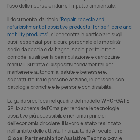
Calabria
Asma & BPCO
l’uso delle risorse e ridurre l’impatto ambientale.
Il documento, dal titolo “
Repair, recycle and
Campania
Car-T
refurbishment of assistive products: for self-care and
mobility products
“, si concentra in particolare sugli
Emilia-Romagna
Colesterolo & coronaropatie
ausili essenziali per la cura personale e la mobilità:
sedie da doccia e da bagno, sedie per toilette e
Friuli Venezia Giulia
Dermatite Atopica
comode, ausili per la deambulazione e carrozzine
manuali. Si tratta di dispositivi fondamentali per
Lazio
Diabete & glucometri
mantenere autonomia, salute e benessere,
soprattutto tra le persone anziane, le persone con
Liguria
Disturbi dell’umore
patologie croniche e le persone con disabilità.
La guida si colloca nel quadro del modello
WHO-GATE
Lombardia
Dolore
5P
, lo schema dell’Oms per rendere le tecnologie
assistive più accessibili, e richiama i principi
Marche
Donna & Salute
dell’economia circolare. Il lavoro è stato realizzato
nell’ambito delle attività finanziate da
ATscale, the
Molise
Epatiti
Global Partnership for Assistive Technology
, e