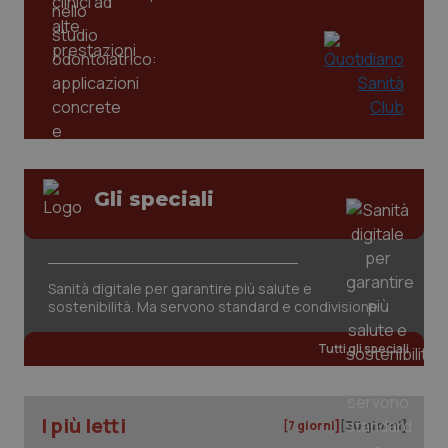
tracking-sites-ironfish-
www.quotidianosanita.it
4
tracking-enable
settim
2 gior
tracking-sites-ironfish-
www.quotidianosanita.it
4
session-id
settim
2 gior
Gli speciali
_ga
1 anno
Google LLC
mes
.quotidianosanita.it
Sanità digitale per garantire più salute e
sostenibilità. Ma servono standard e condivisione
Tutti gli speciali
I più letti
[7 giorni]
[30 giorni]