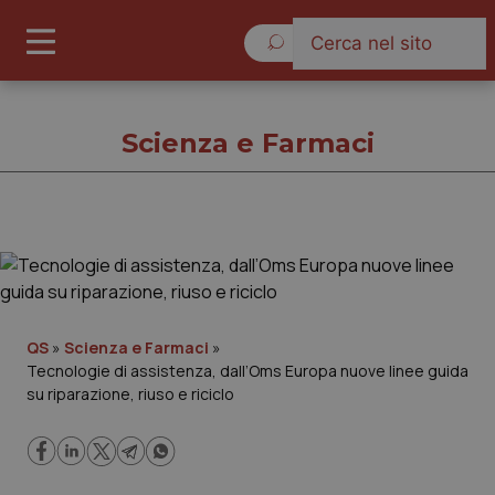
Giovedì 6 Agosto 2026
Scienza e Farmaci
Scienza e Farmaci
Cronache
QS
»
Scienza e Farmaci
»
Tecnologie di assistenza, dall’Oms Europa nuove linee guida
Governo e Parlamento
su riparazione, riuso e riciclo
Regioni e Asl
Lavoro e Professioni