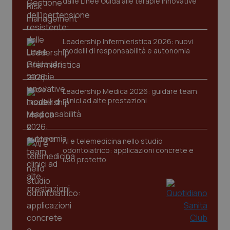
dalle Linee Guida alle terapie innovative
Leadership Infermieristica 2026: nuovi
modelli di responsabilità e autonomia
CookieScriptConsent
5 mesi
CookieScript
settim
www.quotidianosanita.it
Leadership Medica 2026: guidare team
clinici ad alte prestazioni
AI e telemedicina nello studio
odontoiatrico: applicazioni concrete e
uso protetto
tracking-sites-ironfish-
www.quotidianosanita.it
4
tracking-enable
settim
2 gior