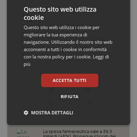
Salute orale & impianti
Questo sito web utilizza
cookie
Sangue & coagulazione
Questo sito web utilizza i cookie per
migliorare la tua esperienza di
Tiroide
navigazione. Utilizzando il nostro sito web
Potrebbe interessarti in
acconsenti a tutti i cookie in conformità
Scienza e Farmaci
Tumore al seno
con la nostra policy per i cookie.
Leggi di
più
Tumore ovarico
Ebola in Congo. Oms e Africa Cdc:
“Epidemia più veloce della risposta”.
ACCETTA TUTTI
Quasi 4mila casi e 1.801 morti
Tumori del Polmone & Testa Collo
RIFIUTA
Tumori gastrointestinali
West Nile. D’Alterio (Rete IZS):
“Sorveglianza e dati scientifici, senza
allarmismi. Sistema italiano
MOSTRA DETTAGLI
preparato”
Ulcera & Reflusso
Necessari
Statistici
Marketing
La spesa farmaceutica sale a 39,3
Vaccini
miliardi (+6%). Prosegue il boom dei