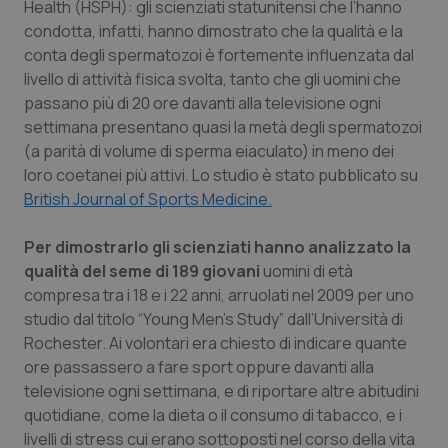
Health (HSPH): gli scienziati statunitensi che l’hanno
Calabria
Asma & BPCO
condotta, infatti, hanno dimostrato che la qualità e la
conta degli spermatozoi è fortemente influenzata dal
Campania
Car-T
livello di attività fisica svolta, tanto che gli uomini che
passano più di 20 ore davanti alla televisione ogni
Emilia-Romagna
Colesterolo & coronaropatie
settimana presentano quasi la metà degli spermatozoi
(a parità di volume di sperma eiaculato) in meno dei
Friuli Venezia Giulia
Dermatite Atopica
loro coetanei più attivi. Lo studio è stato pubblicato su
British Journal of Sports Medicine
.
Lazio
Diabete & glucometri
Per dimostrarlo gli scienziati hanno analizzato la
qualità del seme di 189 giovani
uomini di età
Liguria
Disturbi dell’umore
compresa tra i 18 e i 22 anni, arruolati nel 2009 per uno
studio dal titolo “Young Men’s Study” dall’Università di
Lombardia
Dolore
Rochester. Ai volontari era chiesto di indicare quante
ore passassero a fare sport oppure davanti alla
Marche
Donna & Salute
televisione ogni settimana, e di riportare altre abitudini
quotidiane, come la dieta o il consumo di tabacco, e i
Molise
Epatiti
livelli di stress cui erano sottoposti nel corso della vita