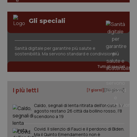
tracking-sites-ironfish-
www.quotidianosanita.it
4
Gli speciali
session-id
settim
2 gior
Sanità digitale per garantire più salute e
_ga
1 anno
Google LLC
sostenibilità. Ma servono standard e condivisione
mes
.quotidianosanita.it
Tutti gli speciali
I più letti
[7 giorni]
[30 giorni]
Caldo, segnali di lenta ritirata dell'ondata: il 7
agosto restano 26 città da bollino rosso, l'8
scendono a 19
Covid. Il silenzio di Fauci e il perdono di Biden.
Ma il Quinto Emendamento non è