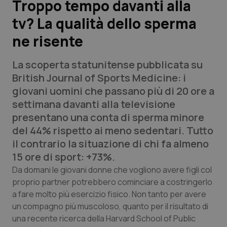
Troppo tempo davanti alla
tv? La qualità dello sperma
Scienza e Farmaci
ne risente
Studi e Analisi
La scoperta statunitense pubblicata su
Lettere al direttore
British Journal of Sports Medicine
: i
giovani uomini che passano più di 20 ore a
Edizioni Regionali
settimana davanti alla televisione
presentano una conta di sperma minore
QS Pro
del 44% rispetto ai meno sedentari. Tutto
il contrario la situazione di chi fa almeno
Professionisti Sanitari.AI
15 ore di sport: +73%.
Da domani le giovani donne che vogliono avere figli col
Abruzzo
QS Pro Gold
proprio partner potrebbero cominciare a costringerlo
a fare molto più esercizio fisico. Non tanto per avere
QS Club
Newsletter
un compagno più muscoloso, quanto per il risultato di
Basilicata
Artrite & artrosi
una recente ricerca della Harvard School of Public