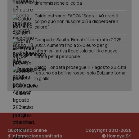
un’ammissione di colpa
Caldo estremo, FADOI: “Sopra i 40 gradi il
corpo può non riuscire più a disperdere il
calore”
Comparto Sanità. Firmato il contratto 2025-
2027. Aumenti fino a 240 euro per gli
infermieri, arriva il capitolo sull'IA e nuove
tutele per il personale
Caldo, l’ondata prosegue. Il 7 agosto 26 città
PHPSESSID
Sessio
PHP.net
restano da bollino rosso, solo Bolzano torna
www.quotidianosanita.it
in giallo
Quotidiano online
Copyright 2013-2026
d'informazione sanitaria
© Homnya Srl