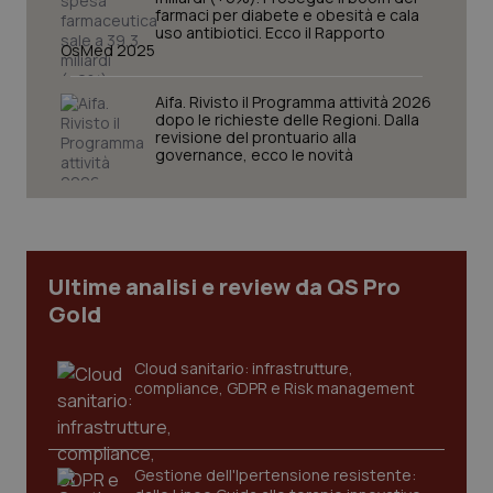
farmaci per diabete e obesità e cala
uso antibiotici. Ecco il Rapporto
OsMed 2025
Aifa. Rivisto il Programma attività 2026
Necessari
Statistici
Marketing
dopo le richieste delle Regioni. Dalla
revisione del prontuario alla
governance, ecco le novità
I cookie necessari contribuiscono a rendere fruibile il
sito web abilitandone funzionalità di base quali la
navigazione sulle pagine e l'accesso alle aree
protette del sito. Il sito web non è in grado di
funzionare correttamente senza questi cookie.
Nome
Fornitore
/
Dominio
Scaden
Ultime analisi e review da QS Pro
VISITOR_PRIVACY_METADATA
5 mesi
YouTube
settim
.youtube.com
Gold
Cloud sanitario: infrastrutture,
compliance, GDPR e Risk management
Gestione dell'Ipertensione resistente: