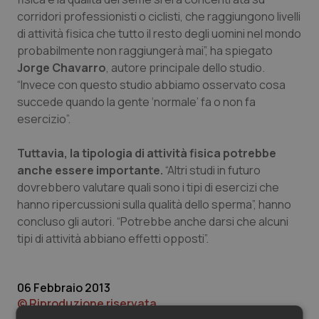
Valle D’Aosta
Oncodermatologia
corridori professionisti o ciclisti, che raggiungono livelli
di attività fisica che tutto il resto degli uomini nel mondo
Veneto
Oncoematologia
probabilmente non raggiungerà mai”, ha spiegato
Jorge Chavarro
, autore principale dello studio.
Oncologia & Nutrizione
“Invece con questo studio abbiamo osservato cosa
succede quando la gente ‘normale’ fa o non fa
Psoriasi & pelle
esercizio”.
Quotidiano Cardiologia
Tuttavia, la tipologia di attività fisica potrebbe
anche essere importante.
“Altri studi in futuro
Quotidiano Chirurgia
dovrebbero valutare quali sono i tipi di esercizi che
hanno ripercussioni sulla qualità dello sperma”, hanno
concluso gli autori. “Potrebbe anche darsi che alcuni
Quotidiano Oncologia
tipi di attività abbiano effetti opposti”.
Quotidiano Pediatria
06 Febbraio 2013
Rene & patologie urogenitali
© Riproduzione riservata