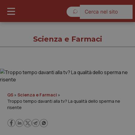
Sabato 8 Agosto 2026
Scienza e Farmaci
Scienza e Farmaci
Cronache
QS
»
Scienza e Farmaci
»
Troppo tempo davanti alla tv? La qualità dello sperma ne
Governo e Parlamento
risente
Regioni e Asl
Lavoro e Professioni