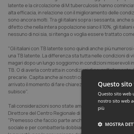
latente e la circolazione di M.tuberculosis hanno cominciat
alta efficacia, in relazione con il miglioramento delle condiz
sono ancora molti. Tra gli italiani sopra i sessanta, anche 
difetto che nella intera popolazione siano il 10%, gli itali
nessuno di noi sia, si ritenga o voglia essere trattato com
"Gli italiani con TB latente sono quindi anche più numerosi di
una TB latente. La differenza sta tutta nelle condizioni di 
magari dopo un lungo soggiorno in condizioni miserevoli in 
TB. O di averla contratta in condizioni di sovraffollamento
precarie. Capita anche ai nostri connazionali senza tetto,
Questo sito 
arrivato il momento di fare chiarezza, combattendo la malattia
subisce".
Questo sito web ut
nostro sito web ac
Tali considerazioni sono state ampiamente condivise an
più
Direttore del Centro Regionale di Riferimento della tuberco
"Premesso che faccio parte anch'io (dal 1975) di quei sei mi
MOSTRA DET
sociale e per combatterla dobbiamo agire su vari livelli, ivi