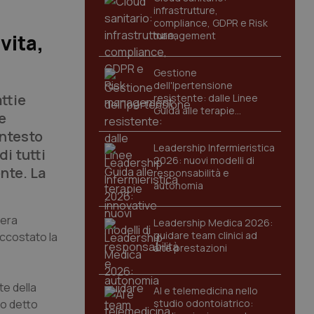
infrastrutture,
compliance, GDPR e Risk
management
vita,
Gestione
dell'Ipertensione
ttie
resistente: dalle Linee
Guida alle terapie
e
innovative
ontesto
Leadership Infermieristica
di tutti
2026: nuovi modelli di
ente. La
responsabilità e
autonomia
iera
Leadership Medica 2026:
guidare team clinici ad
accostato la
alte prestazioni
te della
AI e telemedicina nello
vo detto
studio odontoiatrico: