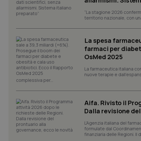
allarmismi. Sistem
tracking-sites-ironf
tracking-enable
“La stagione 2026 conferma
territorio nazionale, con un
tracking-sites-ironf
session-id
La spesa farmaceut
_ga
farmaci per diabete
OsMed 2025
La farmaceutica italiana co
nuove terapie e dall'espan
complessiva per...
PHPSESSID
Aifa. Rivisto il Pr
Dalla revisione de
L’Agenzia italiana del farma
_ga_KM60CM4NPH
formulate dal Coordinamen
finanziaria delle Regioni. Il