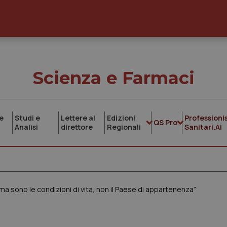
Scienza e Farmaci
e
Studi e
Lettere al
Edizioni
Professionis
QS Pro
Analisi
direttore
Regionali
Sanitari.AI
ema sono le condizioni di vita, non il Paese di appartenenza”