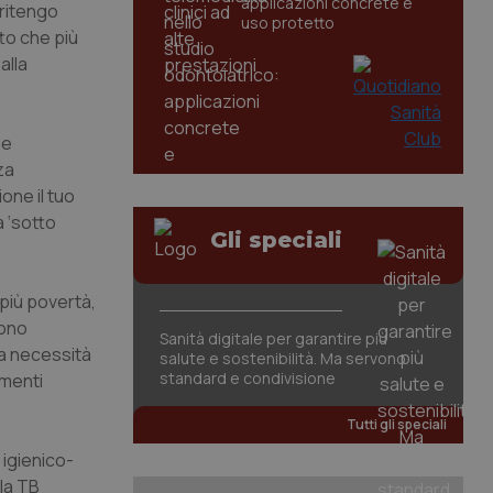
applicazioni concrete e
 ritengo
uso protetto
to che più
alla
me
za
one il tuo
a ‘sotto
Gli speciali
(più povertà,
gono
Sanità digitale per garantire più
lla necessità
salute e sostenibilità. Ma servono
standard e condivisione
amenti
Tutti gli speciali
 igienico-
 la TB