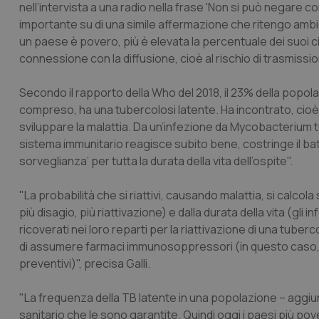
nell’intervista a una radio nella frase 'Non si può negare c
importante su di una simile affermazione che ritengo amb
un paese è povero, più è elevata la percentuale dei suoi cit
connessione con la diffusione, cioè al rischio di trasmissi
Secondo il rapporto della Who del 2018, il 23% della popo
compreso, ha una tubercolosi latente. Ha incontrato, cioè, 
sviluppare la malattia. Da un’infezione da Mycobacterium tub
sistema immunitario reagisce subito bene, costringe il batt
sorveglianza’ per tutta la durata della vita dell’ospite".
"La probabilità che si riattivi, causando malattia, si calcol
più disagio, più riattivazione) e dalla durata della vita (gli
ricoverati nei loro reparti per la riattivazione di una tuberc
di assumere farmaci immunosoppressori (in questo caso, i 
preventivi)", precisa Galli.
"La frequenza della TB latente in una popolazione – aggiunge
sanitario che le sono garantite. Quindi oggi i paesi più pover