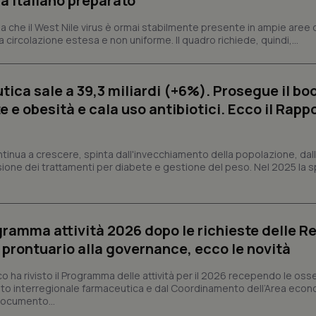
a italiano preparato”
ish-
www.quotidianosanita.it
4
Questo cookie è impostato dall'a
settimane
abilitare il sistema di tracking a
 che il West Nile virus è ormai stabilmente presente in ampie aree 
2 giorni
a circolazione estesa e non uniforme. Il quadro richiede, quindi,...
ish-
www.quotidianosanita.it
4
Questo cookie è impostato dall'a
settimane
assegnare un identificatore generi
2 giorni
ica sale a 39,3 miliardi (+6%). Prosegue il bo
1 anno 1
Questo nome di cookie è associa
Google LLC
mese
Universal Analytics, che è un a
.quotidianosanita.it
 e obesità e cala uso antibiotici. Ecco il Rapp
significativo del servizio di ana
utilizzato da Google. Questo cook
per distinguere utenti unici as
generato in modo casuale come i
cliente. È incluso in ogni richiest
ntinua a crescere, spinta dall'invecchiamento della popolazione, dall'
sito e utilizzato per calcolare i dat
sione dei trattamenti per diabete e gestione del peso. Nel 2025 la 
sessioni e campagne per i rapporti 
Sessione
Cookie generato da applicazioni 
PHP.net
linguaggio PHP. Si tratta di un id
www.quotidianosanita.it
generico utilizzato per mantenere 
sessione utente. Normalmente 
ogramma attività 2026 dopo le richieste delle Re
generato in modo casuale, il mod
utilizzato può essere specifico pe
l prontuario alla governance, ecco le novità
buon esempio è mantenere uno s
un utente tra le pagine.
co ha rivisto il Programma delle attività per il 2026 recependo le oss
.quotidianosanita.it
1 anno 1
Questo cookie viene utilizzato d
to interregionale farmaceutica e dal Coordinamento dell’Area econ
mese
per mantenere lo stato della ses
 documento...