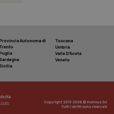
 tenere traccia
i Youtube incorporati
tics per mantenere
tore del sito web sta
ell'interfaccia di
 tenere traccia
Provincia Autonoma di
Toscana
i Youtube incorporati
Trento
tore del sito web sta
Umbria
ell'interfaccia di
Puglia
Valle D’Aosta
Sardegna
Veneto
 tenere traccia
Sicilia
r la gestione
one dell’esperienza
e per abilitare il
loggato con identity
icità
Copyright 2013-2026 © Homnya Srl
.com
Tutti i diritti sono riservati