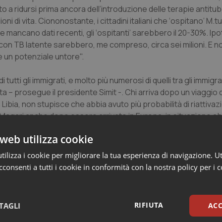
o a ridursi prima ancora dell’introduzione delle terapie antitub
ioni di vita. Ciononostante, i cittadini italiani che ‘ospitano’ M.
se mancano dati recenti, gli ‘ospitanti’ sarebbero il 20-30%. Ip
ani con TB latente sarebbero, me compreso, circa sei milioni. E 
e un potenziale untore".
 tutti gli immigrati, e molto più numerosi di quelli tra gli immig
vita – prosegue il presidente Simit -. Chi arriva dopo un viaggio
Libia, non stupisce che abbia avuto più probabilità di riattivaz
. Magari anche dopo essere arrivato in Europa, in situazione ab
 che rappresentano un gruppo a rischio per la riattivazione del
web utilizza cookie
, e non le persone. I rischi legati alle condizioni di vita, e non 
ilizza i cookie per migliorare la tua esperienza di navigazione. Ut
consenti a tutti i cookie in conformità con la nostra policy per i 
che da
Giorgio Besozzi
, Presidente di Stop TB Italia Onlus, in
losi della Lombardia e primario della tisiologia dell’ospedale d
lioni di italiani infettati, da sempre sappiamo che la malattia 
RIFIUTA
TAGLI
ACC
 compreso la cattiva distribuzione delle risorse sul pianeta. Il r