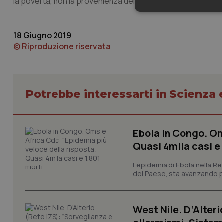
la povertà, non la provenienza delle persone."
Neces
18 Giugno 2019
© Riproduzione riservata
Potrebbe interessarti in Scienza
I cookie necessari con
e l'accesso alle aree 
Nome
Ebola in Congo. Om
VISITOR_PRIVACY_
Quasi 4mila casi e
L’epidemia di Ebola nella R
del Paese, sta avanzando pi
CookieScriptConse
West Nile. D’Alteri