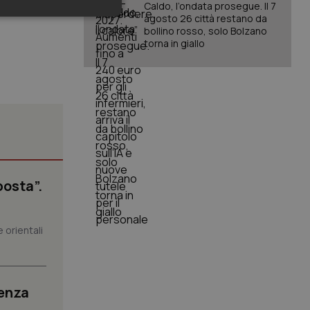
Caldo, l’ondata prosegue. Il 7
agosto 26 città restano da
keting
bollino rosso, solo Bolzano
torna in giallo
igazione sulle pagine
kie.
posta”.
er memorizzare le
utente per la loro
 dati sul consenso
itiche e
 orientali
tendo che le loro
ssioni future.
l servizio Cookie-
erenze di consenso
sario che il banner
senza
funzioni