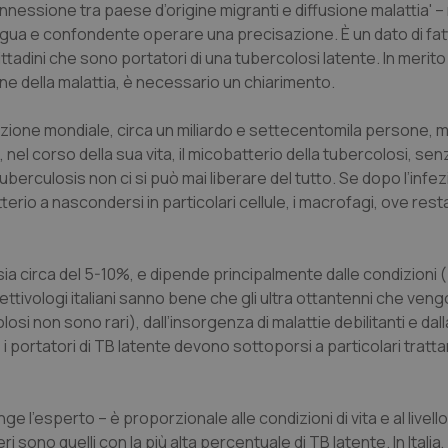
onnessione tra paese d’origine migranti e diffusione malattia' –
igua e confondente operare una precisazione. È un dato di fat
tadini che sono portatori di una tubercolosi latente. In merito 
one della malattia, è necessario un chiarimento.
lazione mondiale, circa un miliardo e settecentomila persone, 
nel corso della sua vita, il micobatterio della tubercolosi, sen
erculosis non ci si può mai liberare del tutto. Se dopo l’infezi
erio a nascondersi in particolari cellule, i macrofagi, ove rest
a sia circa del 5-10%, e dipende principalmente dalle condizioni 
 infettivologi italiani sanno bene che gli ultra ottantenni che ven
olosi non sono rari), dall’insorgenza di malattie debilitanti e da
portatori di TB latente devono sottoporsi a particolari tratt
 l'esperto – è proporzionale alle condizioni di vita e al livello
i sono quelli con la più alta percentuale di TB latente. In Italia,