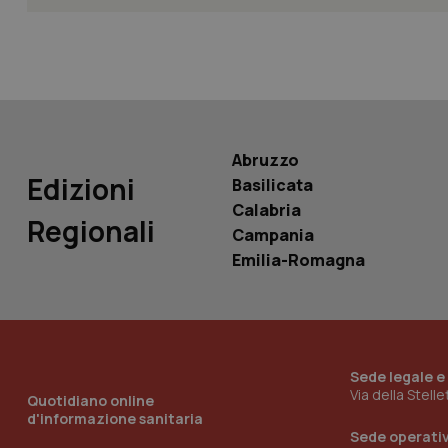
Nome
Nome
VISITOR_INFO1_LIV
_ga_0VMQEQKQ1N
__Secure-YNID
Abruzzo
Edizioni
Basilicata
Calabria
Regionali
Campania
YSC
Emilia-Romagna
__Secure-
ROLLOUT_TOKEN
tracking-sites-
ironfish-tracking-
named-enable
Sede legale e
Via della Stell
Quotidiano online
d'informazione sanitaria
Sede operati