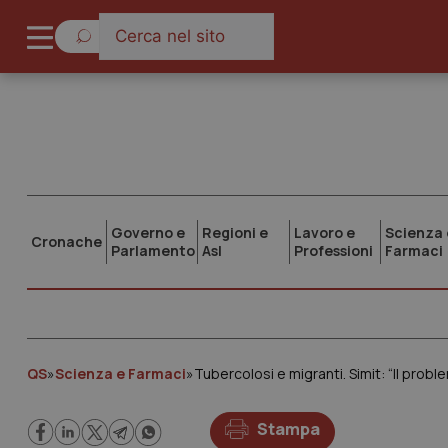
Governo e
Regioni e
Lavoro e
Scienza 
Cronache
Parlamento
Asl
Professioni
Farmaci
QS
»
Scienza e Farmaci
»
Tubercolosi e migranti. Simit: “Il probl
Stampa