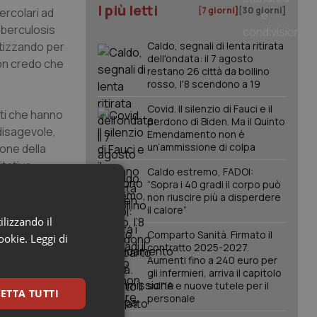
I più letti
[7 giorni]
[30 giorni]
ercolari ad
tuberculosis
otizzando per
Caldo, segnali di lenta ritirata
dell'ondata: il 7 agosto
non credo che
restano 26 città da bollino
rosso, l'8 scendono a 19
Covid. Il silenzio di Fauci e il
rati che hanno
perdono di Biden. Ma il Quinto
 disagevole,
Emendamento non è
un’ammissione di colpa
ione della
itative
Caldo estremo, FADOI:
la TB. È
“Sopra i 40 gradi il corpo può
non riuscire più a disperdere
chi li
il calore”
ilizzando il
Comparto Sanità. Firmato il
cookie.
Leggi di
contratto 2025-2027.
 passato
Aumenti fino a 240 euro per
i Sondalo:
gli infermieri, arriva il capitolo
è anche
sull'IA e nuove tutele per il
ETTA TUTTI
personale
ischio vero è