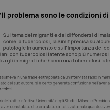
Il problema sono le condizioni di 
Sul tema dei migranti e del diffondersi di mala
come la tubercolosi, la Simit precisa su alcun
patologie in aumento e sull'importanza del c
aliani con tubercolosi latente sono più numerosi 
 tra gli immigrati che hanno una tubercolosi lat
ssumeva in una frase estrapolata da un'intervista radio in man
olato del suo autore, si è certo generata confusione nell'aver 
rcolosi.
io Malattie Infettive Università degli Studi di Milano e Presiden
Dopo aver constatato che era stato sintetizzata male quanto ave