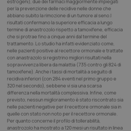
estrogeni), due dei farmaci maggiormente impiegati
Calabria
Asma & BPCO
per la prevenzione delle recidive nelle donne che
abbiano subito la rimozione di un tumore al seno.I
Campania
Car-T
risultati confermano la superiore efficacia a lungo
termine di anastrozolo rispetto a tamoxifene, efficacia
Emilia-Romagna
Colesterolo & coronaropatie
che si protrae fino a cinque anni dal termine del
trattamento. Lo studio ha infatti evidenziato come,
Friuli Venezia Giulia
Dermatite Atopica
nelle pazienti positive al recettore ormonale e trattate
con anastrazolo si registrino migliori risultati nella
sopravvivenza libera da malattia (735 contro gli 824 di
Lazio
Diabete & glucometri
tamoxifene). Anche i tassi di mortalità a seguito di
recidiva inferiori (con 284 eventi nel primo gruppo e
Liguria
Disturbi dell’umore
320 nel secondo), sebbene vi sia una scarsa
differenza nella mortalità complessiva. Infine, come
Lombardia
Dolore
previsto, nessun miglioramento è stato riscontrato sia
nelle pazienti negative per il recettore ormonale sia in
Marche
Donna & Salute
quelle con stato non noto per il recettore ormonale.
Per quanto concerne il profilo di tollerabilità,
Molise
Epatiti
anastrozolo ha mostrato a 120 mesi un risultato in linea