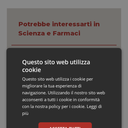
Valle D’Aosta
Oncodermatologia
Veneto
Oncoematologia
Potrebbe interessarti in
Oncologia & Nutrizione
Scienza e Farmaci
Psoriasi & pelle
Nutrizione. Dall’Iss una guida
alimentare per affrontare i giorni più
Quotidiano Cardiologia
Questo sito web utilizza
caldi: come idratarsi e cosa portare in
tavola a Ferragosto
cookie
Quotidiano Chirurgia
Questo sito web utilizza i cookie per
Sangue e plasma. Inviati in Palestina
4.600 flaconi di farmaci
migliorare la tua esperienza di
plasmaderivati nella zona di Nablus
Quotidiano Oncologia
navigazione. Utilizzando il nostro sito web
acconsenti a tutti i cookie in conformità
Quotidiano Pediatria
con la nostra policy per i cookie.
Leggi di
West Nile e Usutu, pronte le nuove
linee guida veterinarie: sorveglianza
più
modulata sul rischio
Rene & patologie urogenitali