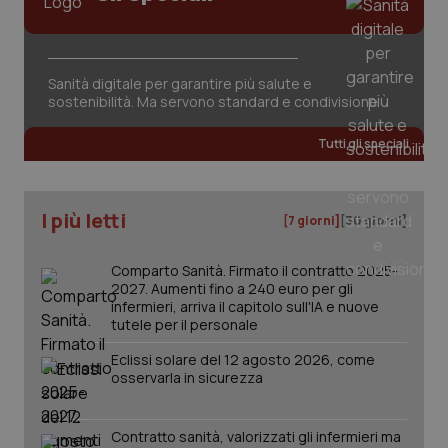
Sanità digitale per garantire più salute e
sostenibilità. Ma servono standard e condivisione
tracking-sites-ironfish-
www.quotidianosanita.it
4
Tutti gli speciali
tracking-enable
settim
2 gior
I più letti
[7 giorni]
[30 giorni]
tracking-sites-ironfish-
www.quotidianosanita.it
4
session-id
settim
Comparto Sanità. Firmato il contratto 2025-
2 gior
2027. Aumenti fino a 240 euro per gli
infermieri, arriva il capitolo sull'IA e nuove
tutele per il personale
_ga
1 anno
Google LLC
Eclissi solare del 12 agosto 2026, come
mes
.quotidianosanita.it
osservarla in sicurezza
Contratto sanità, valorizzati gli infermieri ma