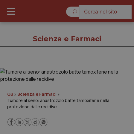
Giovedì 6 Agosto 2026
Scienza e Farmaci
Scienza e Farmaci
Cronache
QS
»
Scienza e Farmaci
»
Tumore al seno: anastrozolo batte tamoxifene nella
Governo e Parlamento
protezione dalle recidive
Regioni e Asl
Lavoro e Professioni