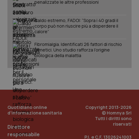
penalizzate le altre professioni
Caldo estremo, FADOI: “Sopra i 40 gradi il
corpo può non riuscire più a disperdere il
calore”
Fibromialgia. Identificati 26 fattori di rischio
genetici. Uno studio rafforza l’origine
biologica della malattia
Quotidiano online
Copyright 2013-2026
d'informazione sanitaria
© Homnya Srl
Tutti i diritti sono
riservati
Direttore
PHPSESSID
Sessio
PHP.net
www.quotidianosanita.it
responsabile
P.I. e C.F. 13026241003