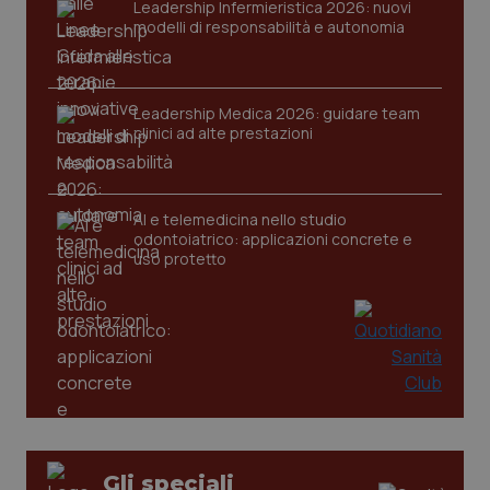
VISITOR_PRIVACY_METADATA
5 mesi
YouTube
Leadership Infermieristica 2026: nuovi
settim
.youtube.com
modelli di responsabilità e autonomia
Leadership Medica 2026: guidare team
clinici ad alte prestazioni
AI e telemedicina nello studio
odontoiatrico: applicazioni concrete e
uso protetto
CookieScriptConsent
5 mesi
CookieScript
settim
www.quotidianosanita.it
Gli speciali