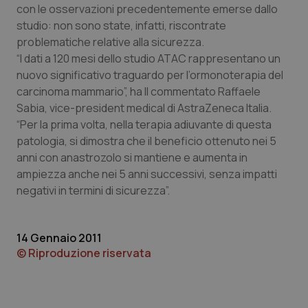
con le osservazioni precedentemente emerse dallo
Piemonte
HIV
studio: non sono state, infatti, riscontrate
problematiche relative alla sicurezza.
“I dati a 120 mesi dello studio ATAC rappresentano un
Provincia Autonoma di Bolzano
Infezioni & Febbre
nuovo significativo traguardo per l’ormonoterapia del
carcinoma mammario”, ha Il commentato Raffaele
Provincia Autonoma di Trento
Ipertensione & Scompenso
Sabia, vice-president medical di AstraZeneca Italia.
“Per la prima volta, nella terapia adiuvante di questa
Puglia
Malattie rare
patologia, si dimostra che il beneficio ottenuto nei 5
anni con anastrozolo si mantiene e aumenta in
Sardegna
Malattia di Crohn & Rettocolite Ulcerosa
ampiezza anche nei 5 anni successivi, senza impatti
negativi in termini di sicurezza”.
Sicilia
Neuroscienze & patologie neurodegenerative
14 Gennaio 2011
Toscana
Obesità
© Riproduzione riservata
Umbria
Oftalmologia