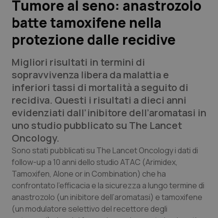
Tumore al seno: anastrozolo
batte tamoxifene nella
Scienza e Farmaci
protezione dalle recidive
Studi e Analisi
Migliori risultati in termini di
Lettere al direttore
sopravvivenza libera da malattia e
inferiori tassi di mortalità a seguito di
Edizioni Regionali
recidiva. Questi i risultati a dieci anni
evidenziati dall’inibitore dell’aromatasi in
QS Pro
uno studio pubblicato su The Lancet
Oncology.
Professionisti Sanitari.AI
Sono stati pubblicati su The Lancet Oncology i dati di
follow-up a 10 anni dello studio ATAC (Arimidex,
Tamoxifen, Alone or in Combination) che ha
Abruzzo
QS Pro Gold
confrontato l’efficacia e la sicurezza a lungo termine di
QS Club
Newsletter
anastrozolo (un inibitore dell’aromatasi) e tamoxifene
Basilicata
Artrite & artrosi
(un modulatore selettivo del recettore degli