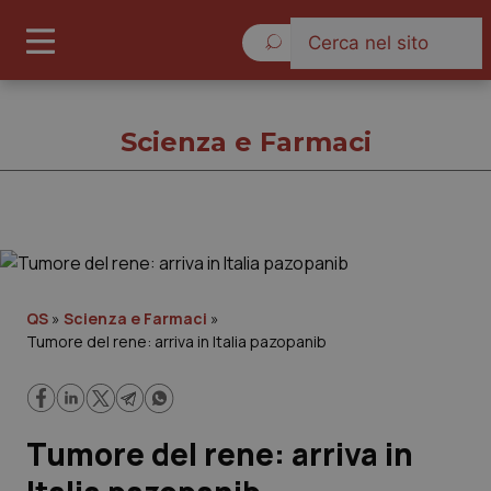
Sabato 8 Agosto 2026
Scienza e Farmaci
Scienza e Farmaci
Cronache
QS
»
Scienza e Farmaci
»
Tumore del rene: arriva in Italia pazopanib
Governo e Parlamento
Regioni e Asl
Tumore del rene: arriva in
Lavoro e Professioni