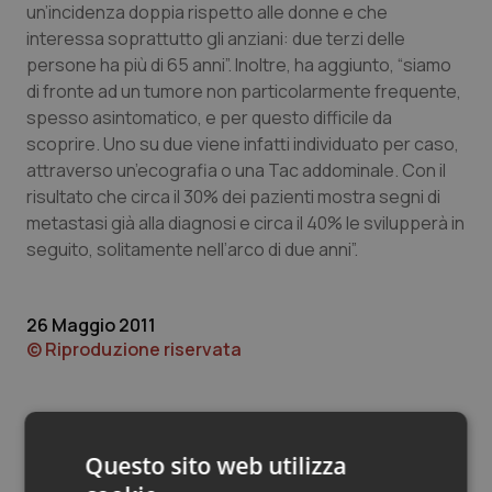
Valle D’Aosta
Oncodermatologia
un’incidenza doppia rispetto alle donne e che
interessa soprattutto gli anziani: due terzi delle
Veneto
Oncoematologia
persone ha più di 65 anni”. Inoltre, ha aggiunto, “siamo
di fronte ad un tumore non particolarmente frequente,
Oncologia & Nutrizione
spesso asintomatico, e per questo difficile da
scoprire. Uno su due viene infatti individuato per caso,
attraverso un’ecografia o una Tac addominale. Con il
Psoriasi & pelle
risultato che circa il 30% dei pazienti mostra segni di
metastasi già alla diagnosi e circa il 40% le svilupperà in
Quotidiano Cardiologia
seguito, solitamente nell’arco di due anni”.
Quotidiano Chirurgia
26 Maggio 2011
Quotidiano Oncologia
© Riproduzione riservata
Quotidiano Pediatria
Rene & patologie urogenitali
Questo sito web utilizza