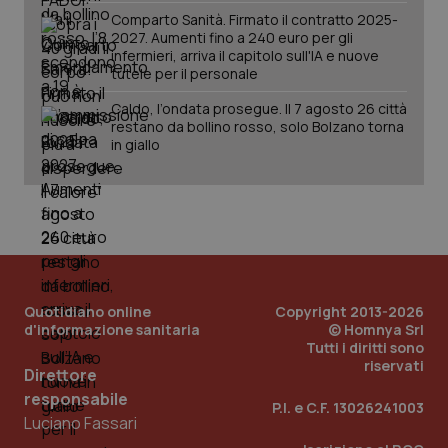
Comparto Sanità. Firmato il contratto 2025-
2027. Aumenti fino a 240 euro per gli
infermieri, arriva il capitolo sull'IA e nuove
tutele per il personale
Caldo, l’ondata prosegue. Il 7 agosto 26 città
restano da bollino rosso, solo Bolzano torna
in giallo
PHPSESSID
Sessio
PHP.net
www.quotidianosanita.it
Quotidiano online
Copyright 2013-2026
d'informazione sanitaria
© Homnya Srl
Tutti i diritti sono
riservati
Direttore
responsabile
P.I. e C.F. 13026241003
Luciano Fassari