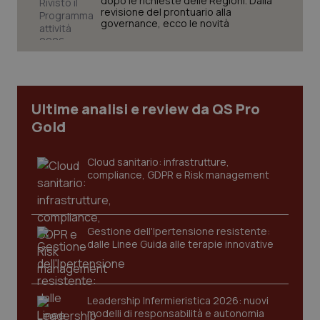
dopo le richieste delle Regioni. Dalla
revisione del prontuario alla
governance, ecco le novità
Necessari
Statistici
Marketing
I cookie necessari contribuiscono a rendere fruibile il
sito web abilitandone funzionalità di base quali la
navigazione sulle pagine e l'accesso alle aree
protette del sito. Il sito web non è in grado di
Ultime analisi e review da QS Pro
funzionare correttamente senza questi cookie.
Gold
Nome
Fornitore
/
Dominio
Scaden
VISITOR_PRIVACY_METADATA
5 mesi
YouTube
settim
.youtube.com
Cloud sanitario: infrastrutture,
compliance, GDPR e Risk management
Gestione dell'Ipertensione resistente:
dalle Linee Guida alle terapie innovative
Leadership Infermieristica 2026: nuovi
modelli di responsabilità e autonomia