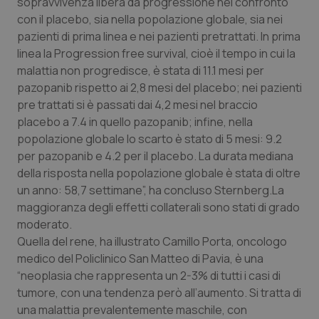
sopravvivenza libera da progressione nel confronto
con il placebo, sia nella popolazione globale, sia nei
Piemonte
HIV
pazienti di prima linea e nei pazienti pretrattati. In prima
linea la Progression free survival, cioè il tempo in cui la
Provincia Autonoma di Bolzano
Infezioni & Febbre
malattia non progredisce, è stata di 11.1 mesi per
pazopanib rispetto ai 2,8 mesi del placebo; nei pazienti
Provincia Autonoma di Trento
Ipertensione & Scompenso
pre trattati si è passati dai 4,2 mesi nel braccio
placebo a 7.4 in quello pazopanib; infine, nella
Puglia
Malattie rare
popolazione globale lo scarto è stato di 5 mesi: 9.2
per pazopanib e 4.2 per il placebo. La durata mediana
Sardegna
Malattia di Crohn & Rettocolite Ulcerosa
della risposta nella popolazione globale è stata di oltre
un anno: 58,7 settimane”, ha concluso Sternberg.La
maggioranza degli effetti collaterali sono stati di grado
Sicilia
Neuroscienze & patologie neurodegenerative
moderato.
Quella del rene, ha illustrato Camillo Porta, oncologo
Toscana
Obesità
medico del Policlinico San Matteo di Pavia, è una
“neoplasia che rappresenta un 2-3% di tutti i casi di
Umbria
Oftalmologia
tumore, con una tendenza però all’aumento. Si tratta di
una malattia prevalentemente maschile, con