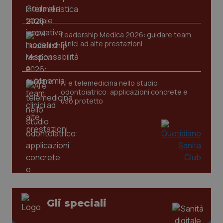
Leadership Medica 2026: guidare team
CookieScriptConsent
5 mesi
CookieScript
clinici ad alte prestazioni
settim
www.quotidianosanita.it
AI e telemedicina nello studio
odontoiatrico: applicazioni concrete e
uso protetto
tracking-sites-ironfish-
www.quotidianosanita.it
4
tracking-enable
settim
2 gior
Gli speciali