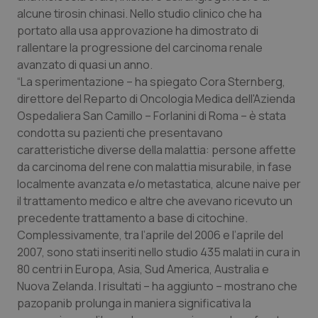
Calabria
Asma & BPCO
alcune tirosin chinasi. Nello studio clinico che ha
portato alla usa approvazione ha dimostrato di
Campania
Car-T
rallentare la progressione del carcinoma renale
avanzato di quasi un anno.
“La sperimentazione – ha spiegato Cora Sternberg,
Emilia-Romagna
Colesterolo & coronaropatie
direttore del Reparto di Oncologia Medica dell'Azienda
Ospedaliera San Camillo – Forlanini di Roma – è stata
Friuli Venezia Giulia
Dermatite Atopica
condotta su pazienti che presentavano
caratteristiche diverse della malattia: persone affette
Lazio
Diabete & glucometri
da carcinoma del rene con malattia misurabile, in fase
localmente avanzata e/o metastatica, alcune naive per
Liguria
Disturbi dell’umore
il trattamento medico e altre che avevano ricevuto un
precedente trattamento a base di citochine.
Lombardia
Dolore
Complessivamente, tra l’aprile del 2006 e l’aprile del
2007, sono stati inseriti nello studio 435 malati in cura in
Marche
Donna & Salute
80 centri in Europa, Asia, Sud America, Australia e
Nuova Zelanda. I risultati – ha aggiunto – mostrano che
pazopanib prolunga in maniera significativa la
Molise
Epatiti