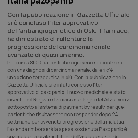
Italia pazopanib
Con la pubblicazione in Gazzetta Ufficiale
Scienza e Farmaci
si è concluso l’iter approvativo
dell’antiangiogenetico di Gsk. Il farmaco,
Studi e Analisi
ha dimostrato di rallentare la
progressione del carcinoma renale
Lettere al direttore
avanzato di quasi un anno.
Edizioni Regionali
Per i circa 8000 pazienti che ogni anno si scontrano
con una diagnosi di carcinoma renale, da ieri c’è
un’opzione terapeutica in più. Con la pubblicazione in
QS Pro
Gazzetta Ufficiale si è infatti concluso l’iter
approvativo di pazopanib. Il nuovo medicinale è stato
Professionisti Sanitari.AI
inserito nel Registro farmaci oncologici dell’Aifa e verrà
sottoposto al sistema di payment by result: per quei
Abruzzo
QS Pro Gold
pazienti che risultassero non responder dopo 24
settimane per avvenuta progressione della malattia,
QS Club
Newsletter
Basilicata
Artrite & artrosi
l’azienda rimborserà la spesa sostenuta.Pazopanib è
una molecola orale, inibitore dell’angiogenesi e di