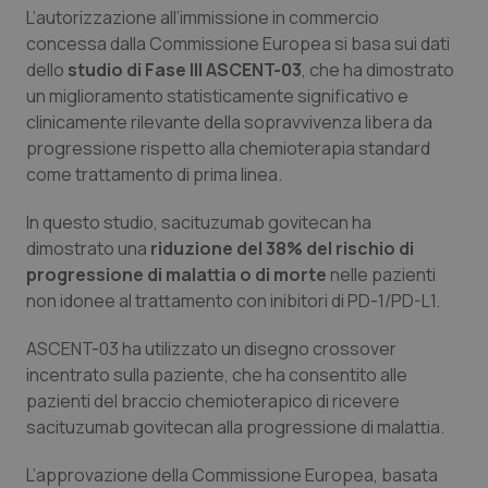
Valle D’Aosta
Oncodermatologia
L’autorizzazione all’immissione in commercio
concessa dalla Commissione Europea si basa sui dati
Veneto
Oncoematologia
dello
studio di Fase III ASCENT-03
, che ha dimostrato
un miglioramento statisticamente significativo e
Oncologia & Nutrizione
clinicamente rilevante della sopravvivenza libera da
progressione rispetto alla chemioterapia standard
Psoriasi & pelle
come trattamento di prima linea.
In questo studio, sacituzumab govitecan ha
Quotidiano Cardiologia
dimostrato una
riduzione del 38% del rischio di
progressione di malattia o di morte
nelle pazienti
Quotidiano Chirurgia
non idonee al trattamento con inibitori di PD-1/PD-L1.
Quotidiano Oncologia
ASCENT-03 ha utilizzato un disegno crossover
incentrato sulla paziente, che ha consentito alle
Quotidiano Pediatria
pazienti del braccio chemioterapico di ricevere
sacituzumab govitecan alla progressione di malattia.
Rene & patologie urogenitali
L’approvazione della Commissione Europea, basata