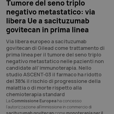
Tumore del seno triplo
negativo metastatico: via
Scienza e Farmaci
libera Ue a sacituzumab
Studi e Analisi
govitecan in prima linea
Lettere al direttore
Via libera europeo a sacituzumab
govitecan di Gilead come trattamento di
Edizioni Regionali
prima linea per il tumore del seno triplo
negativo metastatico nelle pazienti non
QS Pro
candidate all’immunoterapia. Nello
studio ASCENT-03 il farmaco ha ridotto
Professionisti Sanitari.AI
del 38% il rischio di progressione della
malattia o di morte rispetto alla
Abruzzo
QS Pro Gold
chemioterapia standard
La
Commissione Europea
ha concesso
QS Club
Newsletter
Basilicata
Artrite & artrosi
l’autorizzazione all’immissione in commercio di
sacituzumab govitecan
come
monoterapia per il