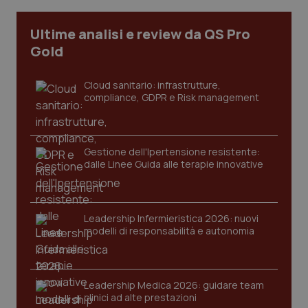
Ultime analisi e review da QS Pro
tracking-sites-ironfish-
www.quotidianosanita.it
4
Gold
tracking-enable
settim
2 gior
Cloud sanitario: infrastrutture,
compliance, GDPR e Risk management
tracking-sites-ironfish-
www.quotidianosanita.it
4
session-id
settim
2 gior
Gestione dell'Ipertensione resistente:
dalle Linee Guida alle terapie innovative
_ga
1 anno
Google LLC
mes
.quotidianosanita.it
Leadership Infermieristica 2026: nuovi
modelli di responsabilità e autonomia
Leadership Medica 2026: guidare team
clinici ad alte prestazioni