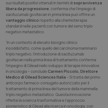
sui risultati positivi ottenuti in termini di
sopravvivenza
Salute orale & impianti
libera da progressione
, conferma che l’impiego di
sacituzumab govitecan in prima linea può offrire un
Sangue & coagulazione
vantaggio clinico
rispetto alla chemioterapia
standard nelle pazienti con tumore del seno triplo
Tiroide
negativo metastatico.
“In un contesto di elevato bisogno clinico
Tumore al seno
insoddisfatto, come quello del carcinoma mammario
triplo negativo, l’introduzione di sacituzumab
Tumore ovarico
govitecan nella prima linea di trattamento conferma
l’impegno di Gilead nello sviluppo di terapie innovative
Tumori del Polmone & Testa Collo
in oncologia – conclude
Carmen Piccolo, Direttore
Medico di Gilead Sciences Italia
– Si tratta del primo
Tumori gastrointestinali
anticorpo farmaco-coniugato autorizzato per il
trattamento di prima linea del tumore della mammella
Ulcera & Reflusso
triplo negativo metastatico. Questa innovazione
riflette la scienza trasformativa e l’approccio
Vaccini
pionieristico di Gilead alla ricerca in oncologia, con