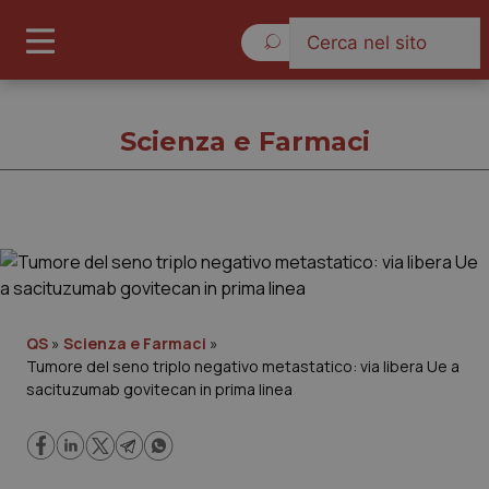
Sabato 8 Agosto 2026
Scienza e Farmaci
Scienza e Farmaci
Cronache
QS
»
Scienza e Farmaci
»
Tumore del seno triplo negativo metastatico: via libera Ue a
Governo e Parlamento
sacituzumab govitecan in prima linea
Regioni e Asl
Lavoro e Professioni