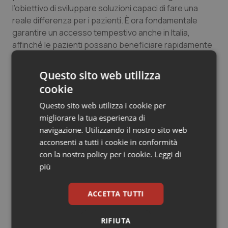
l’obiettivo di sviluppare soluzioni capaci di fare una
reale differenza per i pazienti. È ora fondamentale
garantire un accesso tempestivo anche in Italia,
affinché le pazienti possano beneficiare rapidamente
di questa nuova opportunità”.
Questo sito web utilizza
Ulteriori prospettive per sacituzumab govitecan
cookie
Gilead ha presentato all
’EMA
anche una domanda
Questo sito web utilizza i cookie per
integrativa relativa a sacituzumab govitecan in
migliorare la tua esperienza di
combinazione con
pembrolizumab
per pazienti
navigazione. Utilizzando il nostro sito web
affette
da tumore del seno triplo negativo PD-L1
acconsenti a tutti i cookie in conformità
positivo, non resecabile, localmente avanzato o
con la nostra policy per i cookie.
Leggi di
metastatico
, sulla base dei dati dello
studio di Fase III
più
ASCENT-04
. La richiesta è attualmente in fase di
valutazione.
ACCETTA TUTTI
Se approvato, sacituzumab govitecan potrebbe
RIFIUTA
diventare un trattamento di riferimento nel tumore del