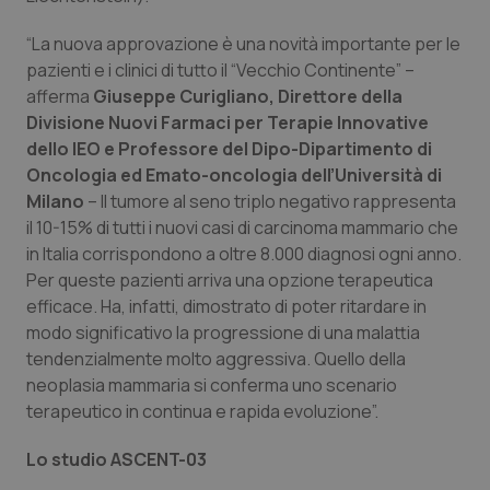
Piemonte
HIV
“La nuova approvazione è una novità importante per le
pazienti e i clinici di tutto il “Vecchio Continente” –
Provincia Autonoma di Bolzano
Infezioni & Febbre
afferma
Giuseppe Curigliano, Direttore della
Divisione Nuovi Farmaci per Terapie Innovative
dello IEO e Professore del Dipo-Dipartimento di
Provincia Autonoma di Trento
Ipertensione & Scompenso
Oncologia ed Emato-oncologia dell’Università di
Milano
– Il tumore al seno triplo negativo rappresenta
Puglia
Malattie rare
il 10-15% di tutti i nuovi casi di carcinoma mammario che
in Italia corrispondono a oltre 8.000 diagnosi ogni anno.
Sardegna
Malattia di Crohn & Rettocolite Ulcerosa
Per queste pazienti arriva una opzione terapeutica
efficace. Ha, infatti, dimostrato di poter ritardare in
Sicilia
Neuroscienze & patologie neurodegenerative
modo significativo la progressione di una malattia
tendenzialmente molto aggressiva. Quello della
Toscana
Obesità
neoplasia mammaria si conferma uno scenario
terapeutico in continua e rapida evoluzione”.
Umbria
Oftalmologia
Lo studio ASCENT-03