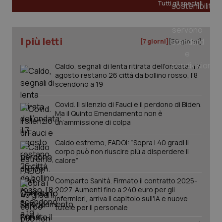
Tutti gli speciali
I più letti
[7 giorni]
[30 giorni]
Caldo, segnali di lenta ritirata dell'ondata: il 7
agosto restano 26 città da bollino rosso, l'8
scendono a 19
Covid. Il silenzio di Fauci e il perdono di Biden.
Ma il Quinto Emendamento non è
un’ammissione di colpa
_ga_KM60CM4NPH
.quotidianosanita.it
1 anno
mes
Caldo estremo, FADOI: “Sopra i 40 gradi il
corpo può non riuscire più a disperdere il
calore”
Comparto Sanità. Firmato il contratto 2025-
2027. Aumenti fino a 240 euro per gli
infermieri, arriva il capitolo sull'IA e nuove
tutele per il personale