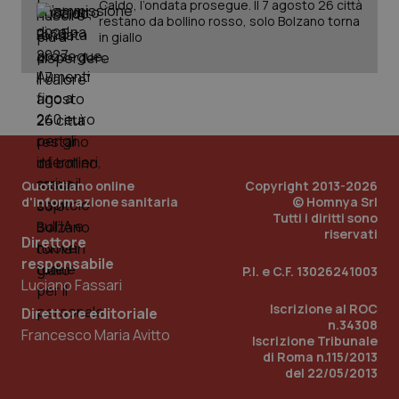
Caldo, l’ondata prosegue. Il 7 agosto 26 città
Fornitore
/
Nome
Scadenza
Descrizion
restano da bollino rosso, solo Bolzano torna
Dominio
Nome
Fornitore
/
Dominio
Scadenza
Des
in giallo
_ga_0VMQEQKQ1N
.quotidianosanita.it
1 anno 1
Questo
mese
cookie
VISITOR_INFO1_LIVE
5 mesi 4
Que
Google LLC
viene
settimane
imp
.youtube.com
utilizzato
You
da Google
ten
Analytics
pre
per
del
mantener
vid
lo stato
inco
della
può
sessione.
det
Quotidiano online
Copyright 2013-2026
vis
web
d'informazione sanitaria
© Homnya Srl
uti
Tutti i diritti sono
nuo
riservati
ver
Direttore
dell
You
responsabile
P.I. e C.F. 13026241003
Luciano Fassari
__Secure-YNID
.youtube.com
5 mesi 4
Que
settimane
imp
Iscrizione al ROC
You
Direttore editoriale
ten
n.34308
Francesco Maria Avitto
pre
Iscrizione Tribunale
del
di Roma n.115/2013
vid
del 22/05/2013
inco
può
det