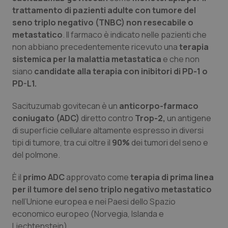
Calabria
Asma & BPCO
trattamento di pazienti adulte con tumore del
seno triplo negativo (TNBC) non resecabile o
Campania
Car-T
metastatico
. Il farmaco è indicato nelle pazienti che
non abbiano precedentemente ricevuto una
terapia
sistemica per la malattia metastatica
e che non
Emilia-Romagna
Colesterolo & coronaropatie
siano
candidate alla terapia con inibitori di PD-1 o
PD-L1.
Friuli Venezia Giulia
Dermatite Atopica
Sacituzumab govitecan è un
anticorpo-farmaco
Lazio
Diabete & glucometri
coniugato (ADC)
diretto contro
Trop-2,
un antigene
di superficie cellulare altamente espresso in diversi
Liguria
Disturbi dell’umore
tipi di tumore, tra cui oltre il
90%
dei tumori del seno e
del polmone.
Lombardia
Dolore
È il
primo ADC
approvato come
terapia di prima linea
per il tumore del seno triplo negativo metastatico
Marche
Donna & Salute
nell’Unione europea e nei Paesi dello Spazio
economico europeo (Norvegia, Islanda e
Molise
Epatiti
Liechtenstein).