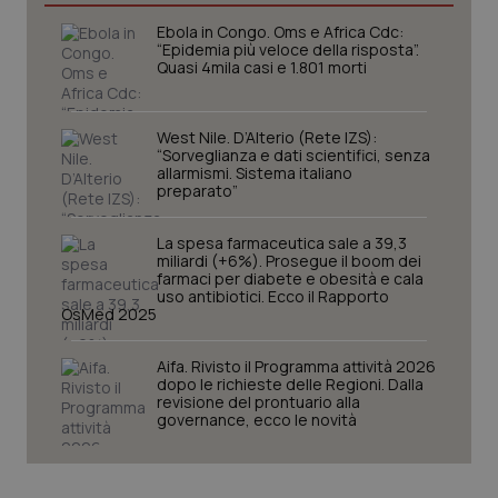
Ebola in Congo. Oms e Africa Cdc:
“Epidemia più veloce della risposta”.
Quasi 4mila casi e 1.801 morti
West Nile. D’Alterio (Rete IZS):
“Sorveglianza e dati scientifici, senza
allarmismi. Sistema italiano
preparato”
La spesa farmaceutica sale a 39,3
miliardi (+6%). Prosegue il boom dei
farmaci per diabete e obesità e cala
CookieScriptConsent
5 mesi
CookieScript
uso antibiotici. Ecco il Rapporto
settim
www.quotidianosanita.it
OsMed 2025
Aifa. Rivisto il Programma attività 2026
dopo le richieste delle Regioni. Dalla
revisione del prontuario alla
governance, ecco le novità