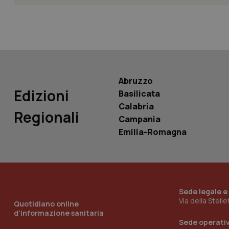
PHPSESSID
Abruzzo
_ga_KM60CM4NPH
Edizioni
Basilicata
Calabria
Regionali
Campania
Emilia-Romagna
Nome
Nome
VISITOR_INFO1_LIV
_ga_0VMQEQKQ1N
Sede legale e
__Secure-YNID
Via della Stell
Quotidiano online
d'informazione sanitaria
Sede operati