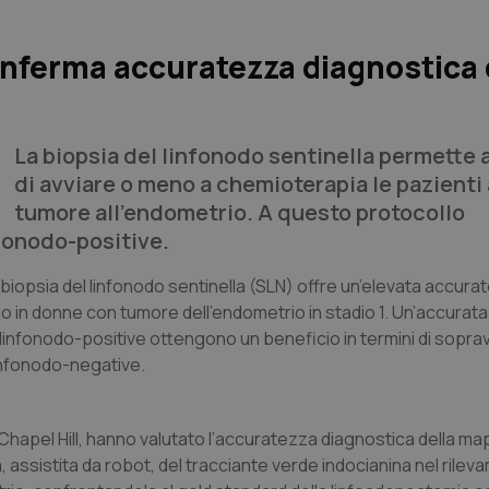
nferma accuratezza diagnostica 
La biopsia del linfonodo sentinella permette a
di avviare o meno a chemioterapia le pazienti 
tumore all’endometrio. A questo protocollo
fonodo-positive.
la biopsia del linfonodo sentinella (SLN) offre un’elevata accur
io in donne con tumore dell’endometrio in stadio 1. Un’accurat
linfonodo-positive ottengono un beneficio in termini di sopra
infonodo-negative.
, Chapel Hill, hanno valutato l’accuratezza diagnostica della m
, assistita da robot, del tracciante verde indocianina nel rilev