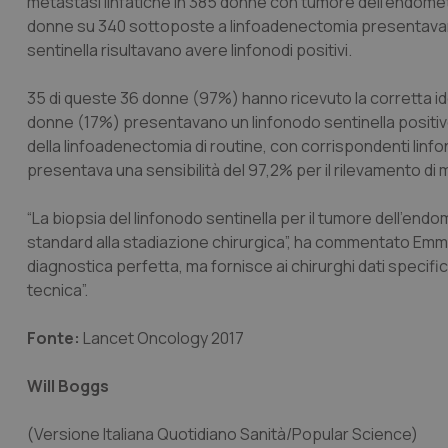
metastasi linfatiche in 385 donne con tumore dell’endomet
donne su 340 sottoposte a linfoadenectomia presentavano
sentinella risultavano avere linfonodi positivi.
35 di queste 36 donne (97%) hanno ricevuto la corretta ident
donne (17%) presentavano un linfonodo sentinella positivo 
della linfoadenectomia di routine, con corrispondenti linfono
presentava una sensibilità del 97,2% per il rilevamento di 
“La biopsia del linfonodo sentinella per il tumore dell’
standard alla stadiazione chirurgica”, ha commentato Emma
diagnostica perfetta, ma fornisce ai chirurghi dati specifici
tecnica”.
Fonte:
Lancet Oncology 2017
Will Boggs
(Versione Italiana Quotidiano Sanità/Popular Science)