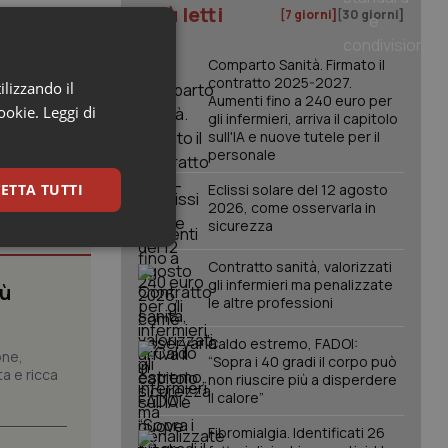
I più letti
[7 giorni]
[30 giorni]
Comparto Sanità. Firmato il
contratto 2025-2027.
ilizzando il
Aumenti fino a 240 euro per
cookie.
Leggi di
gli infermieri, arriva il capitolo
sull'IA e nuove tutele per il
personale
ETTA TUTTI
Eclissi solare del 12 agosto
2026, come osservarla in
sicurezza
keting
Contratto sanità, valorizzati
gli infermieri ma penalizzate
iù
le altre professioni
Caldo estremo, FADOI:
one,
“Sopra i 40 gradi il corpo può
a e ricca
non riuscire più a disperdere
il calore”
igazione sulle pagine
Fibromialgia. Identificati 26
kie.