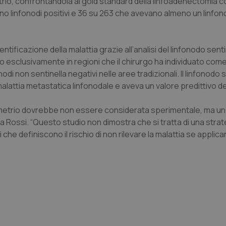
rio, confrontandola al gold standard della linfoadenectomia c
 linfonodi positivi e 36 su 263 che avevano almeno un linfo
ificazione della malattia grazie all’analisi del linfonodo senti
esclusivamente in regioni che il chirurgo ha individuato come a
di non sentinella negativi nelle aree tradizionali. Il linfonodo 
malattia metastatica linfonodale e aveva un valore predittivo d
endometrio dovrebbe non essere considerata sperimentale, ma u
 Rossi. “Questo studio non dimostra che si tratta di una strat
 che definiscono il rischio di non rilevare la malattia se applica