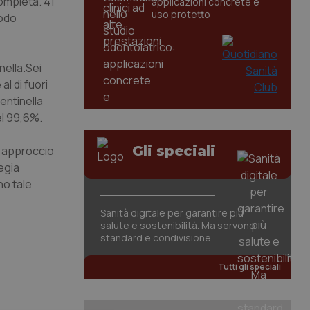
ompleta. 41
applicazioni concrete e
uso protetto
nodo
nella.Sei
l di fuori
sentinella
el 99,6%.
Gli speciali
n approccio
egia
no tale
Sanità digitale per garantire più
salute e sostenibilità. Ma servono
standard e condivisione
Tutti gli speciali