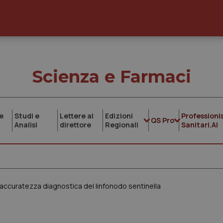
Scienza e Farmaci
e
Studi e
Lettere al
Edizioni
Professionis
QS Pro
Analisi
direttore
Regionali
Sanitari.AI
ccuratezza diagnostica del linfonodo sentinella