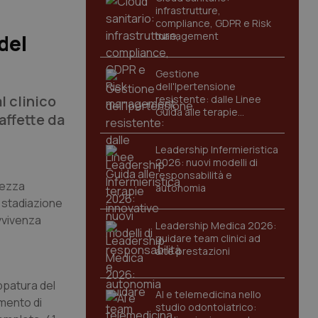
infrastrutture,
compliance, GDPR e Risk
management
del
Gestione
dell'Ipertensione
l clinico
resistente: dalle Linee
Guida alle terapie
affette da
innovative
Leadership Infermieristica
2026: nuovi modelli di
responsabilità e
atezza
autonomia
a stadiazione
vvivenza
Leadership Medica 2026:
guidare team clinici ad
alte prestazioni
appatura del
AI e telemedicina nello
amento di
studio odontoiatrico: