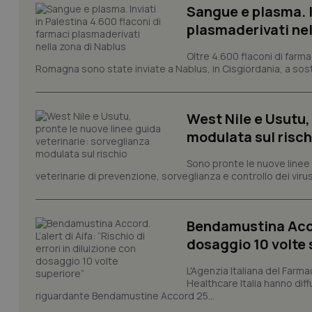
Sangue e plasma. I
Nome
plasmaderivati nel
VISITOR_PRIVACY_
Oltre 4.600 flaconi di farma
Romagna sono state inviate a Nablus, in Cisgiordania, a sost
CookieScriptConse
West Nile e Usutu,
modulata sul risch
Sono pronte le nuove linee 
tracking-sites-ironf
veterinarie di prevenzione, sorveglianza e controllo dei viru
tracking-enable
tracking-sites-ironf
session-id
Bendamustina Accord
dosaggio 10 volte 
_ga
L'Agenzia Italiana del Farma
Healthcare Italia hanno diff
riguardante Bendamustine Accord 25...