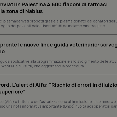
nviati in Palestina 4.600 flaconi di farmaci
Fornitore
/
Dominio
Scadenza
Descrizione
la zona di Nablus
METADATA
5 mesi 4
Questo cookie viene utilizzato p
YouTube
settimane
scelte di consenso e privacy dell'
.youtube.com
ci plasmaderivati prodotti grazie al plasma donato dai donatori dell’E
interazione con il sito. Registra i
egno dei pazienti palestinesi affetti da malattie emorragiche...
del visitatore riguardo a varie pol
impostazioni sulla privacy, garan
preferenze siano onorate nelle se
nt
5 mesi 3
Questo cookie viene utilizzato da
CookieScript
 pronte le nuove linee guida veterinarie: sorve
settimane
Script.com per ricordare le pref
www.quotidianosanita.it
sui cookie dei visitatori. È neces
io
dei cookie di Cookie-Script.com 
correttamente.
guida applicative alla programmazione e allo svolgimento delle attiv
ish-
www.quotidianosanita.it
4
Questo cookie è impostato dall'a
s West Nile e Usutu, che aggiornano la procedura...
settimane
abilitare il sistema di tracking a
2 giorni
ish-
www.quotidianosanita.it
4
Questo cookie è impostato dall'a
settimane
assegnare un identificatore generi
. L’alert di Aifa: “Rischio di errori in diluizi
2 giorni
superiore”
1 anno 1
Questo nome di cookie è associa
Google LLC
mese
Universal Analytics, che è un a
.quotidianosanita.it
significativo del servizio di ana
co (Aifa) e il titolare dell'autorizzazione all'immissione in commerci
utilizzato da Google. Questo cook
uso una nota informativa importante (Dhpc) rivolta agli operatori sani
per distinguere utenti unici as
generato in modo casuale come i
cliente. È incluso in ogni richiest