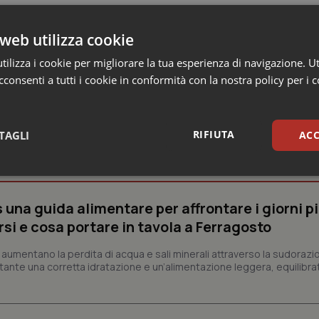
web utilizza cookie
ilizza i cookie per migliorare la tua esperienza di navigazione. Ut
consenti a tutti i cookie in conformità con la nostra policy per i 
RIFIUTA
TAGLI
ACC
 e Farmaci
sari
Statistici
Mar
s una guida alimentare per affrontare i giorni p
rsi e cosa portare in tavola a Ferragosto
aumentano la perdita di acqua e sali minerali attraverso la sudorazi
nte una corretta idratazione e un’alimentazione leggera, equilibrat
Necessari
Statistici
Marketing
tribuiscono a rendere fruibile il sito web abilitandone funzionalità di base quali la nav
protette del sito. Il sito web non è in grado di funzionare correttamente senza questi coo