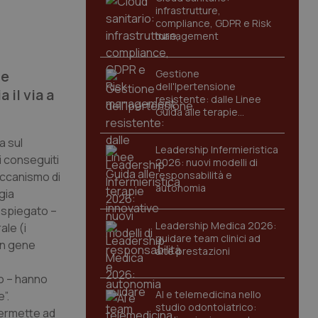
infrastrutture,
compliance, GDPR e Risk
management
me
Gestione
dell'Ipertensione
 il via a
resistente: dalle Linee
Guida alle terapie
innovative
a sul
Leadership Infermieristica
i conseguiti
2026: nuovi modelli di
responsabilità e
eccanismo di
autonomia
gia
o spiegato –
Leadership Medica 2026:
ale (i
guidare team clinici ad
 un gene
alte prestazioni
mo – hanno
AI e telemedicina nello
”.
studio odontoiatrico:
permette ad