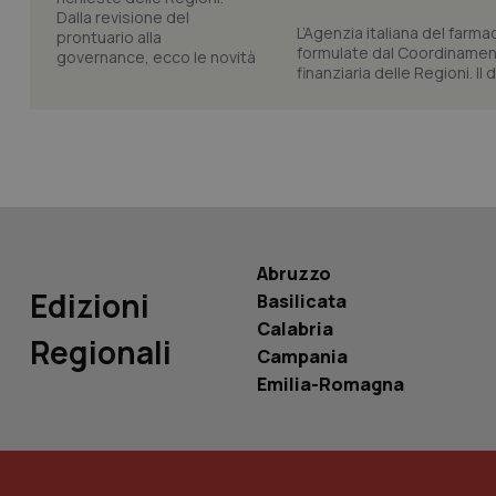
L’Agenzia italiana del farma
formulate dal Coordinamen
tracking-sites-ironf
finanziaria delle Regioni. Il
tracking-enable
tracking-sites-ironf
session-id
_ga
Abruzzo
Edizioni
Basilicata
Calabria
Regionali
PHPSESSID
Campania
Emilia-Romagna
_ga_KM60CM4NPH