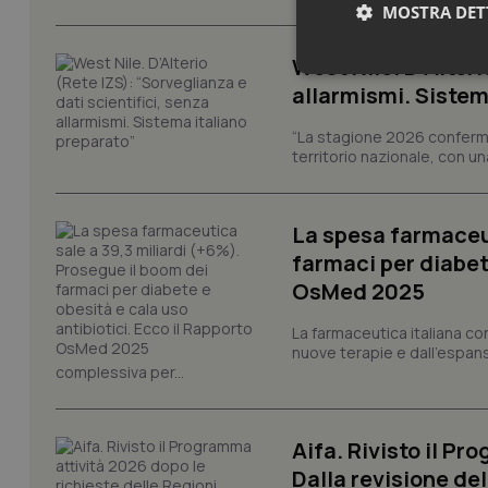
MOSTRA DET
West Nile. D’Alteri
Neces
allarmismi. Sistem
“La stagione 2026 conferma
territorio nazionale, con un
La spesa farmaceut
farmaci per diabete
I cookie necessari con
OsMed 2025
e l'accesso alle aree 
Nome
La farmaceutica italiana co
nuove terapie e dall'espan
VISITOR_PRIVACY_
complessiva per...
Aifa. Rivisto il Pr
CookieScriptConse
Dalla revisione de