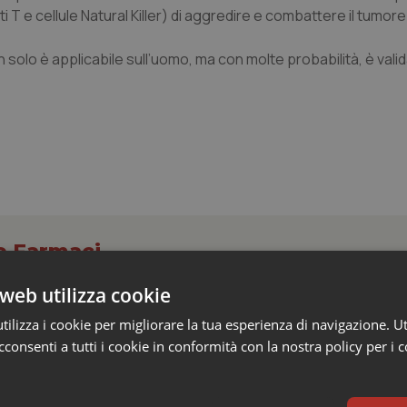
 T e cellule Natural Killer) di aggredire e combattere il tumore
solo è applicabile sull’uomo, ma con molte probabilità, è valid
 e Farmaci
web utilizza cookie
s e Africa Cdc: “Epidemia più veloce della ris
ilizza i cookie per migliorare la tua esperienza di navigazione. Ut
 1.801 morti
consenti a tutti i cookie in conformità con la nostra policy per i 
epubblica Democratica del Congo continua a correre e, in alcune aree
ù rapidamente della capacità di risposta. Al 4 agosto sono...