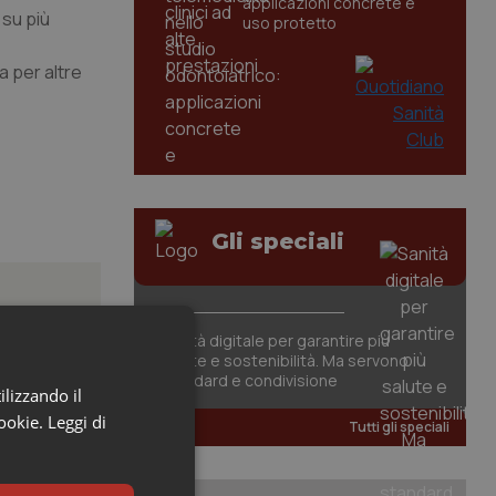
applicazioni concrete e
 su più
uso protetto
a per altre
Gli speciali
Sanità digitale per garantire più
salute e sostenibilità. Ma servono
standard e condivisione
posta”.
ilizzando il
cookie.
Leggi di
Tutti gli speciali
 orientali