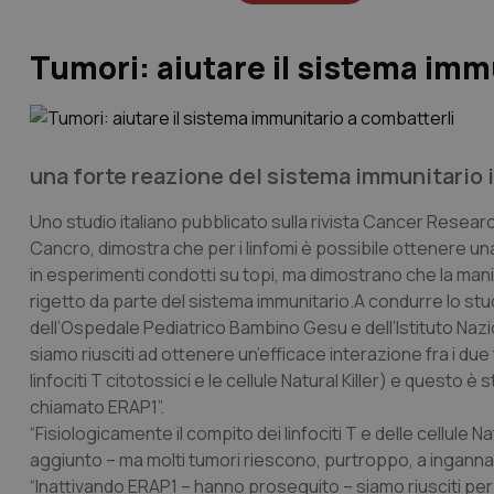
Tumori: aiutare il sistema imm
una forte reazione del sistema immunitario i
Uno studio italiano pubblicato sulla rivista Cancer Resear
Cancro, dimostra che per i linfomi è possibile ottenere una
in esperimenti condotti su topi, ma dimostrano che la ma
rigetto da parte del sistema immunitario.A condurre lo stu
dell’Ospedale Pediatrico Bambino Gesu e dell’Istituto Nazi
siamo riusciti ad ottenere un’efficace interazione fra i due 
linfociti T citotossici e le cellule Natural Killer) e questo 
chiamato ERAP1”.
“Fisiologicamente il compito dei linfociti T e delle cellule N
aggiunto – ma molti tumori riescono, purtroppo, a ingannare
“Inattivando ERAP1 – hanno proseguito – siamo riusciti per