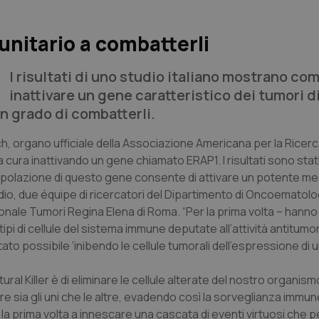
unitario a combatterli
I risultati di uno studio italiano mostrano co
inattivare un gene caratteristico dei tumori dia
n grado di combatterli.
ch, organo ufficiale della Associazione Americana per la Ricerc
 cura inattivando un gene chiamato ERAP1. I risultati sono stat
nipolazione di questo gene consente di attivare un potente m
dio, due équipe di ricercatori del Dipartimento di Oncoematolo
onale Tumori Regina Elena di Roma. “Per la prima volta – hann
tipi di cellule del sistema immune deputate all’attività antitumor
è stato possibile ‘inibendo le cellule tumorali dell'espressione di
atural Killer è di eliminare le cellule alterate del nostro organis
 sia gli uni che le altre, evadendo così la sorveglianza immune
 la prima volta a innescare una cascata di eventi virtuosi che 