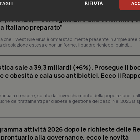
RIFIUTA
TAGLI
ACC
o (Rete IZS): “Sorveglianza e dati scientifici, 
sari
Statistici
Mar
a italiano preparato”
 che il West Nile virus è ormai stabilmente presente in ampie aree 
a circolazione estesa e non uniforme. Il quadro richiede, quindi,...
ica sale a 39,3 miliardi (+6%). Prosegue il bo
Necessari
Statistici
Marketing
 e obesità e cala uso antibiotici. Ecco il Rapp
tribuiscono a rendere fruibile il sito web abilitandone funzionalità di base quali la nav
protette del sito. Il sito web non è in grado di funzionare correttamente senza questi coo
Fornitore
/
Dominio
Scadenza
Descrizione
ntinua a crescere, spinta dall'invecchiamento della popolazione, dall'
sione dei trattamenti per diabete e gestione del peso. Nel 2025 la 
METADATA
5 mesi 4
Questo cookie viene utilizzato p
YouTube
settimane
scelte di consenso e privacy dell'
.youtube.com
interazione con il sito. Registra i
del visitatore riguardo a varie pol
impostazioni sulla privacy, garan
preferenze siano onorate nelle se
ogramma attività 2026 dopo le richieste delle Re
nt
5 mesi 3
Questo cookie viene utilizzato da
CookieScript
l prontuario alla governance, ecco le novità
settimane
Script.com per ricordare le pref
www.quotidianosanita.it