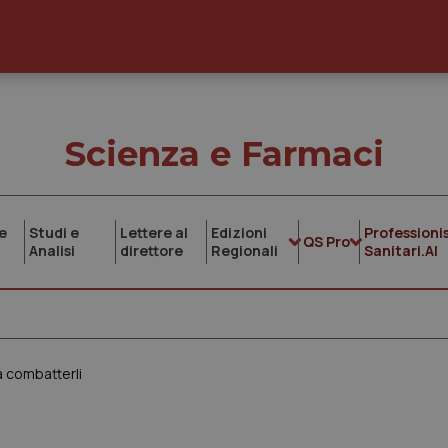
Scienza e Farmaci
e
Studi e
Lettere al
Edizioni
Professionis
QS Pro
Analisi
direttore
Regionali
Sanitari.AI
a combatterli