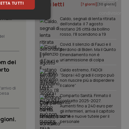
ETTA TUTTI
I più letti
[7 giorni]
[30 giorni]
senza
Caldo, segnali di lenta ritirata
keting
dell'ondata: il 7 agosto
restano 26 città da bollino
rosso, l'8 scendono a 19
del
Covid. Il silenzio di Fauci e il
perdono di Biden. Ma il Quinto
Emendamento non è
un’ammissione di colpa
om dei
orto
Caldo estremo, FADOI:
igazione sulle pagine
“Sopra i 40 gradi il corpo può
kie.
non riuscire più a disperdere
il calore”
arrivo di
spesa
er memorizzare le
Comparto Sanità. Firmato il
utente per la loro
contratto 2025-2027.
 dati sul consenso
itiche e
Aumenti fino a 240 euro per
tendo che le loro
gli infermieri, arriva il capitolo
ssioni future.
sull'IA e nuove tutele per il
gioni.
personale
l servizio Cookie-
erenze di consenso