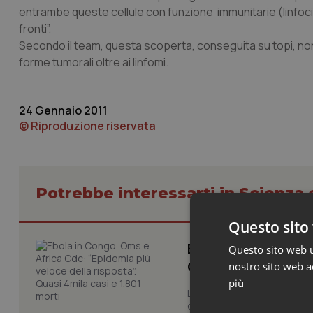
entrambe queste cellule con funzione immunitarie (linfociti
fronti”.
Secondo il team, questa scoperta, conseguita su topi, non 
forme tumorali oltre ai linfomi.
24 Gennaio 2011
© Riproduzione riservata
Potrebbe interessarti in Scienza
Questo sito 
Ebola in Congo. Om
Questo sito web ut
Quasi 4mila casi e
nostro sito web ac
più
L’epidemia di Ebola nella R
del Paese, sta avanzando pi