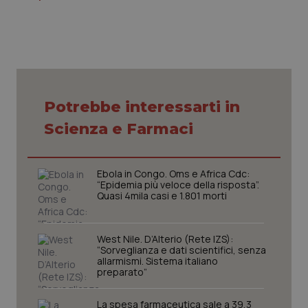
CookieScriptConsent
5 mesi
CookieScript
Potrebbe interessarti in
settim
www.quotidianosanita.it
Scienza e Farmaci
Ebola in Congo. Oms e Africa Cdc:
“Epidemia più veloce della risposta”.
Quasi 4mila casi e 1.801 morti
West Nile. D’Alterio (Rete IZS):
“Sorveglianza e dati scientifici, senza
allarmismi. Sistema italiano
preparato”
tracking-sites-ironfish-
www.quotidianosanita.it
4
tracking-enable
settim
2 gior
La spesa farmaceutica sale a 39,3