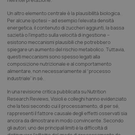
nell’interpretazione.
Salute orale & impianti
Un altro elemento centrale è la plausibilità biologica.
Per alcune ipotesi – ad esempio l’elevata densità
Sangue & coagulazione
energetica, il contenuto di zuccheri aggiunti, la bassa
sazietà o l’impatto sulla velocità di ingestione –
Tiroide
esistono meccanismi plausibili che potrebbero
spiegare un aumento del rischio metabolico. Tuttavia,
Tumore al seno
questi meccanismi sono spesso legati alla
composizione nutrizionale e al comportamento
Tumore ovarico
alimentare, non necessariamente al “processo
industriale” in sé.
Tumori del Polmone & Testa Collo
In una revisione critica pubblicata su
Nutrition
Research Reviews
, Visioli e colleghi hanno evidenziato
Tumori gastrointestinali
che la tesi secondo cui il processamento, di per sé,
rappresenti il fattore causale degli effetti osservati sia
Ulcera & Reflusso
ancora da dimostrare in modo convincente. Secondo
gli autori, uno dei principali limiti è la difficoltà di
Vaccini