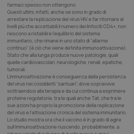
farmaci spesso non ottengono.
Piemonte
HIV
Questi ultimi, infatti, anche se sono in grado di
arrestare la replicazione del virus HIV e far ritornare al
Provincia Autonoma di Bolzano
Infezioni & Febbre
livelli più che accettabili il numero dei linfociti CD4+, non
riescono a ristabilire l’equilibrio del sistema
immunitario, che rimane in uno stato di “allarme
Provincia Autonoma di Trento
Ipertensione & Scompenso
continuo” (è ciò che viene definita immunoattivazione).
Stato che alla lunga produce nuove patologie, quali
Puglia
Malattie rare
quelle cardiovascolari, neurologiche, renali, epatiche,
tumorali.
Sardegna
Malattia di Crohn & Rettocolite Ulcerosa
L’immunoattivazione è conseguenza della persistenza
del virus nei cosiddetti “santuari”, dove sopravvive
Sicilia
Neuroscienze & patologie neurodegenerative
sottraendosi alla terapia e da cui continua a esprimere
proteine regolatorie, tra le quali anche Tat, che tra le
Toscana
Obesità
sue azioni ha proprio la promozione della replicazione
del virus e l’attivazione cronica del sistema immunitario.
Umbria
Oftalmologia
Lo studio mostra ora che il vaccino è in grado di agire
sull’immunoattivazione riuscendo, probabilmente, a