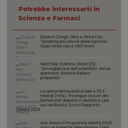
Potrebbe interessarti in
Necessari
Statistici
Marketing
Scienza e Farmaci
I cookie necessari contribuiscono a rendere fruibile il
sito web abilitandone funzionalità di base quali la
navigazione sulle pagine e l'accesso alle aree
Ebola in Congo. Oms e Africa Cdc:
protette del sito. Il sito web non è in grado di
“Epidemia più veloce della risposta”.
funzionare correttamente senza questi cookie.
Quasi 4mila casi e 1.801 morti
Nome
Fornitore
/
Dominio
Scaden
VISITOR_PRIVACY_METADATA
5 mesi
YouTube
West Nile. D’Alterio (Rete IZS):
settim
.youtube.com
“Sorveglianza e dati scientifici, senza
allarmismi. Sistema italiano
preparato”
La spesa farmaceutica sale a 39,3
miliardi (+6%). Prosegue il boom dei
farmaci per diabete e obesità e cala
uso antibiotici. Ecco il Rapporto
OsMed 2025
Aifa. Rivisto il Programma attività 2026
dopo le richieste delle Regioni. Dalla