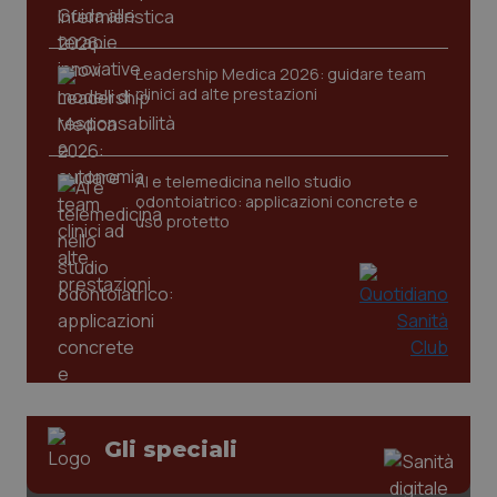
tracking-sites-ironfish-
www.quotidianosanita.it
4
session-id
settim
2 gior
Leadership Medica 2026: guidare team
clinici ad alte prestazioni
_ga
1 anno
Google LLC
mes
.quotidianosanita.it
AI e telemedicina nello studio
odontoiatrico: applicazioni concrete e
uso protetto
Gli speciali