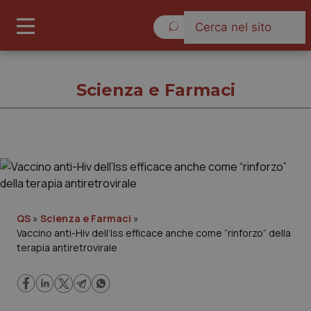
Lunedì 10 Agosto 2026
Scienza e Farmaci
Scienza e Farmaci
Cronache
QS
»
Scienza e Farmaci
»
Vaccino anti-Hiv dell’Iss efficace anche come “rinforzo” della
Governo e Parlamento
terapia antiretrovirale
Regioni e Asl
Lavoro e Professioni