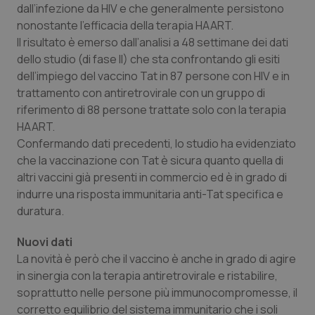
dall’infezione da HIV e che generalmente persistono
Calabria
Asma & BPCO
nonostante l’efficacia della terapia HAART.
Il risultato è emerso dall’analisi a 48 settimane dei dati
Campania
Car-T
dello studio (di fase II) che sta confrontando gli esiti
dell’impiego del vaccino Tat in 87 persone con HIV e in
Emilia-Romagna
Colesterolo & coronaropatie
trattamento con antiretrovirale con un gruppo di
riferimento di 88 persone trattate solo con la terapia
Friuli Venezia Giulia
Dermatite Atopica
HAART.
Confermando dati precedenti, lo studio ha evidenziato
Lazio
Diabete & glucometri
che la vaccinazione con Tat è sicura quanto quella di
altri vaccini già presenti in commercio ed è in grado di
Liguria
Disturbi dell’umore
indurre una risposta immunitaria anti-Tat specifica e
duratura.
Lombardia
Dolore
Nuovi dati
La novità è però che il vaccino è anche in grado di agire
Marche
Donna & Salute
in sinergia con la terapia antiretrovirale e ristabilire,
soprattutto nelle persone più immunocompromesse, il
Molise
Epatiti
corretto equilibrio del sistema immunitario che i soli