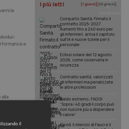
I più letti
[7 giorni]
[30 giorni]
erni le
Comparto Sanità. Firmato il
contratto 2025-2027.
Aumenti fino a 240 euro per
gli infermieri, arriva il capitolo
ividui i
sull'IA e nuove tutele per il
performance e
personale
Eclissi solare del 12 agosto
2026, come osservarla in
sicurezza
Contratto sanità, valorizzati
gli infermieri ma penalizzate
le altre professioni
 alla
Caldo estremo, FADOI:
“Sopra i 40 gradi il corpo può
non riuscire più a disperdere
il calore”
fessionali
ilizzando il
Covid. Il silenzio di Fauci e il