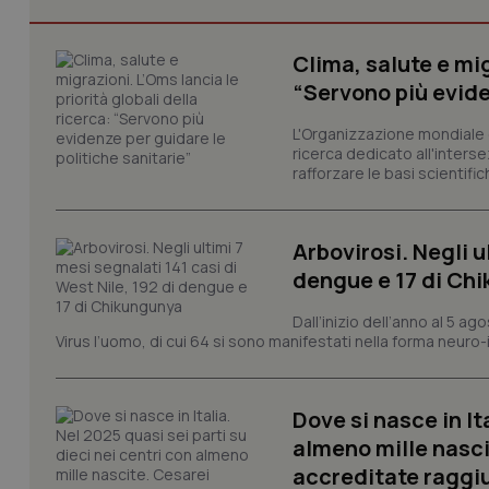
CookieScriptConse
Clima, salute e mig
“Servono più evide
L'Organizzazione mondiale d
tracking-sites-ironf
ricerca dedicato all'interse
tracking-enable
rafforzare le basi scientifich
tracking-sites-ironf
session-id
Arbovirosi. Negli u
_ga
dengue e 17 di Ch
Dall’inizio dell’anno al 5 ag
Virus l’uomo, di cui 64 si sono manifestati nella forma neuro-in
Dove si nasce in It
PHPSESSID
almeno mille nasci
accreditate raggiu