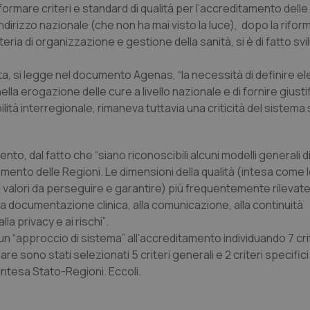
iformare criteri e standard di qualità per l’accreditamento delle
dirizzo nazionale (che non ha mai visto la luce), dopo la riform
ria di organizzazione e gestione della sanità, si è di fatto svi
sata, si legge nel documento Agenas,
“la necessità di definire e
nella erogazione delle cure a livello nazionale e di fornire giust
ilità interregionale, rimaneva tuttavia una criticità del sistema 
ento, dal fatto che
“siano riconoscibili alcuni modelli generali d
amento delle Regioni. Le dimensioni della qualità (intesa come 
alori da perseguire e garantire) più frequentemente rilevate 
lla documentazione clinica, alla comunicazione, alla continuità
la privacy e ai rischi”
.
 un “approccio di sistema” all’accreditamento individuando 7 crit
are sono stati selezionati 5 criteri generali e 2 criteri specific
intesa Stato-Regioni. Eccoli.