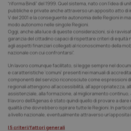
“riforma Bindi” del 1999. Quel sistema, nato con l’idea di un
pubbliche e private anche attraverso un apposito atto di in
V del 2001 e la conseguente autonomia delle Regioni in mate
modo autonomo nelle singole Regioni.
Oggi, anche alla luce di queste considerazioni, si è ravvi
garanzia del cittadino capaci di rispettare criteri di equità 
agli aspetti finanziari collegati al riconoscimento della mob
nazionale con cui confrontarsi”.
Un lavoro comunque facilitato, si legge sempre nel docum
e caratteristiche ‘comuni’ presenti nei manuali di accredit
componenti del servizio riconosciute come espressioni di v
regionali attengono all’accessibilità, all’appropriatezza, a
assistenziale, alla formazione, al miglioramento continuo, al
Il lavoro dell’Agenas è stato quindi quello di provare a dare
qualità che dovrebbero ispirare tutte le Regioni. In particol
a livello nazionale, eventualmente attraverso un'apposita 
I 5 criteri/fattori generali