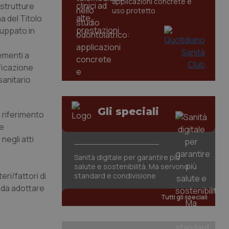
applicazioni concrete e
 strutture
uso protetto
a del Titolo
luppato in
lementi a
ificazione
sanitario
Gli speciali
i riferimento
le
negli atti
Sanità digitale per garantire più
salute e sostenibilità. Ma servono
eri/fattori di
standard e condivisione
i da adottare
Tutti gli speciali