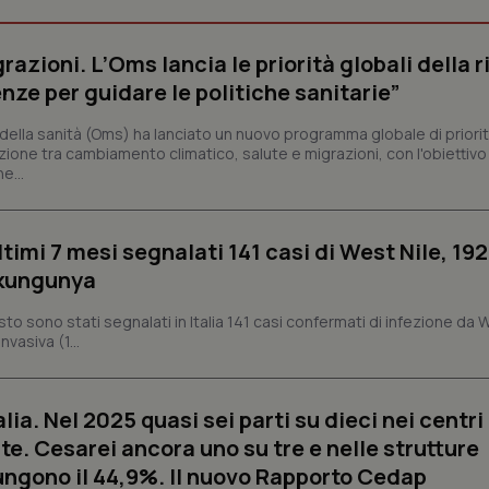
impostazioni sulla privacy, garan
preferenze siano onorate nelle se
nt
5 mesi 3
Questo cookie viene utilizzato da
CookieScript
razioni. L’Oms lancia le priorità globali della r
settimane
Script.com per ricordare le pref
www.quotidianosanita.it
sui cookie dei visitatori. È neces
nze per guidare le politiche sanitarie”
dei cookie di Cookie-Script.com 
correttamente.
ella sanità (Oms) ha lanciato un nuovo programma globale di priorit
ish-
www.quotidianosanita.it
4
Questo cookie è impostato dall'a
zione tra cambiamento climatico, salute e migrazioni, con l'obiettivo 
settimane
abilitare il sistema di tracking a
e...
2 giorni
ish-
www.quotidianosanita.it
4
Questo cookie è impostato dall'a
settimane
assegnare un identificatore generi
2 giorni
ltimi 7 mesi segnalati 141 casi di West Nile, 192
1 anno 1
Questo nome di cookie è associa
Google LLC
ikungunya
mese
Universal Analytics, che è un a
.quotidianosanita.it
significativo del servizio di ana
utilizzato da Google. Questo cook
osto sono stati segnalati in Italia 141 casi confermati di infezione da 
per distinguere utenti unici as
vasiva (1...
generato in modo casuale come i
cliente. È incluso in ogni richiest
sito e utilizzato per calcolare i dat
sessioni e campagne per i rapporti 
alia. Nel 2025 quasi sei parti su dieci nei centri
Sessione
Cookie generato da applicazioni 
PHP.net
linguaggio PHP. Si tratta di un id
www.quotidianosanita.it
te. Cesarei ancora uno su tre e nelle strutture
generico utilizzato per mantenere 
sessione utente. Normalmente 
ngono il 44,9%. Il nuovo Rapporto Cedap
generato in modo casuale, il mod