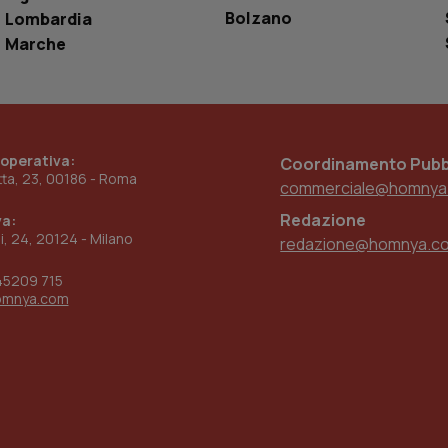
www.quotidianosanita.it
4
Questo cookie è impostato dall'applicazion
Bolzano
Lombardia
settimane
sistema di tracking solo in caso di utenti 
2 giorni
provider WelfareLink.
Marche
 operativa:
Coordinamento Pubbl
etta, 23, 00186 - Roma
commerciale@homnya
Redazione
va:
ni, 24, 20124 - Milano
redazione@homnya.c
45209 715
omnya.com