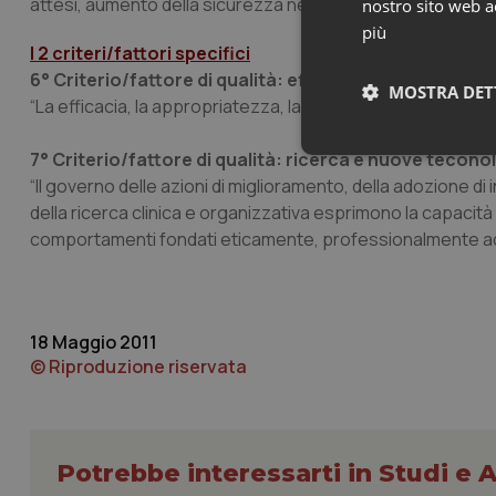
attesi, aumento della sicurezza nella erogazione delle cur
nostro sito web ac
più
I 2 criteri/fattori specifici
6° Criterio/fattore di qualità: efficacia, appropriate
MOSTRA DET
“La efficacia, la appropriatezza, la sicurezza sono elemen
7° Criterio/fattore di qualità: ricerca e nuove tecono
Neces
“Il governo delle azioni di miglioramento, della adozione d
della ricerca clinica e organizzativa esprimono la capacit
comportamenti fondati eticamente, professionalmente adeg
18 Maggio 2011
I cookie necessari con
© Riproduzione riservata
e l'accesso alle aree 
Nome
VISITOR_PRIVACY_
Potrebbe interessarti in Studi e A