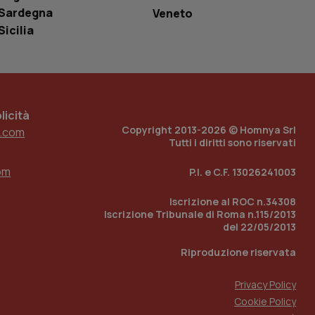
e per abilitare il
Sardegna
Veneto
loggato con identity
Sicilia
icità
Copyright 2013-2026 © Homnya Srl
.com
Tutti i diritti sono riservati
om
P.I. e C.F. 13026241003
Iscrizione al ROC n.34308
Iscrizione Tribunale di Roma n.115/2013
del 22/05/2013
Riproduzione riservata
Privacy Policy
Cookie Policy