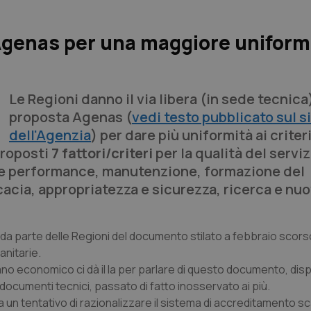
genas per una maggiore uniformi
Le Regioni danno il via libera (in sede tecnica)
proposta Agenas (
vedi testo pubblicato sul s
dell'Agenzia
) per dare più uniformità ai criter
Proposti
7 fattori/criteri
per la qualità del serviz
le performance, manutenzione, formazione del
icacia, appropriatezza e sicurezza, ricerca e nu
me da parte delle Regioni del documento stilato a febbraio scors
anitarie.
ano economico ci dà il la per parlare di questo documento, disp
ocumenti tecnici, passato di fatto inosservato ai più.
n tentativo di razionalizzare il sistema di accreditamento sca