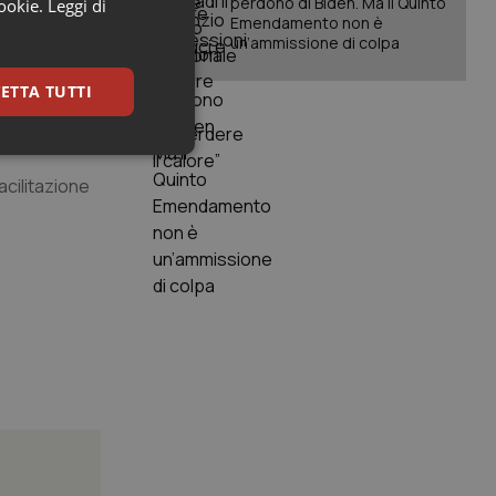
perdono di Biden. Ma il Quinto
cookie.
Leggi di
Emendamento non è
un’ammissione di colpa
ETTA TUTTI
rati”
keting
acilitazione
igazione sulle pagine
kie.
er memorizzare le
utente per la loro
 dati sul consenso
itiche e