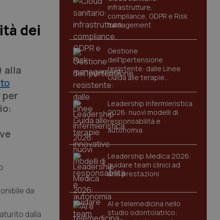
infrastrutture,
compliance, GDPR e Risk
management
tà dei
Gestione
dell'Ipertensione
 alla
resistente: dalle Linee
Guida alle terapie
ito
innovative
i per
Leadership Infermieristica
io:
2026: nuovi modelli di
responsabilità e
autonomia
ove
Leadership Medica 2026:
guidare team clinici ad
o
alte prestazioni
onibile da
AI e telemedicina nello
studio odontoiatrico:
turito dalla