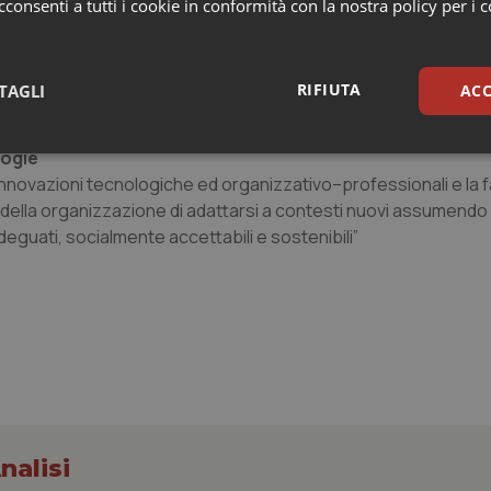
e, partecipazione dei pazienti nelle scelte di trattamento”
consenti a tutti i cookie in conformità con la nostra policy per i 
zza e sicurezza
RIFIUTA
TAGLI
ACC
ti essenziali per la qualità delle cure e debbono essere monito
logie
sari
Statistici
Mar
i innovazioni tecnologiche ed organizzativo–professionali e la f
à della organizzazione di adattarsi a contesti nuovi assumendo
uati, socialmente accettabili e sostenibili”
Necessari
Statistici
Marketing
tribuiscono a rendere fruibile il sito web abilitandone funzionalità di base quali la nav
protette del sito. Il sito web non è in grado di funzionare correttamente senza questi coo
Fornitore
/
Dominio
Scadenza
Descrizione
METADATA
5 mesi 4
Questo cookie viene utilizzato p
YouTube
settimane
scelte di consenso e privacy dell'
.youtube.com
nalisi
interazione con il sito. Registra i
del visitatore riguardo a varie pol