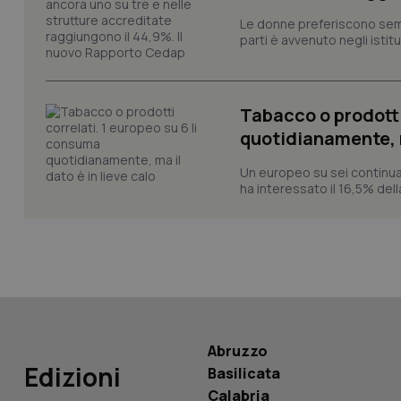
Le donne preferiscono sempre
parti è avvenuto negli istitut
_ga_KM60CM4NPH
Tabacco o prodotti
quotidianamente, ma
Nome
Nome
VISITOR_INFO1_LIV
Un europeo su sei continua
_ga_0VMQEQKQ1N
ha interessato il 16,5% dell
__Secure-YNID
YSC
Abruzzo
__Secure-
Edizioni
ROLLOUT_TOKEN
Basilicata
Calabria