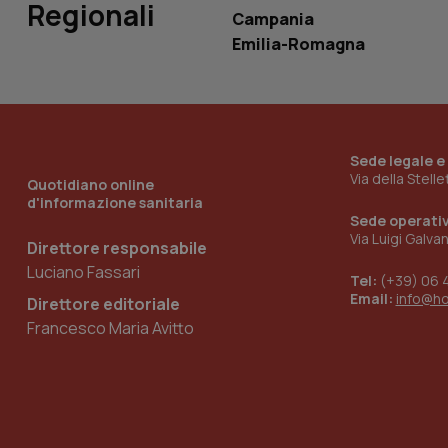
Regionali
tracking-sites-
Campania
ironfish-tracking-
named-enable
Emilia-Romagna
Sede legale e
Via della Stell
Quotidiano online
d'informazione sanitaria
Sede operati
Via Luigi Galva
Direttore responsabile
Luciano Fassari
Tel:
(+39) 06 
Email:
info@h
Direttore editoriale
Francesco Maria Avitto