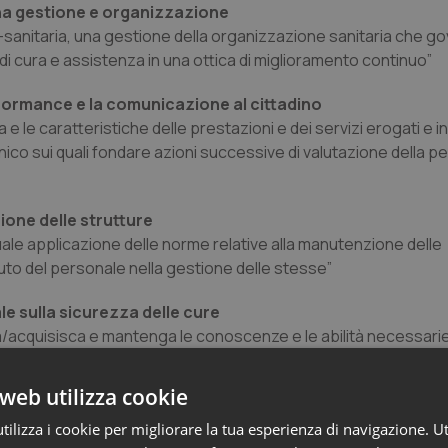
uona gestione e organizzazione
-sanitaria, una gestione della organizzazione sanitaria che gov
 di cura e assistenza in una ottica di miglioramento continuo”
erformance e la comunicazione al cittadino
e le caratteristiche delle prestazioni e dei servizi erogati e ind
inico sui quali fondare azioni successive di valutazione della 
zione delle strutture
tuale applicazione delle norme relative alla manutenzione delle
uto del personale nella gestione delle stesse”
le sulla sicurezza delle cure
/acquisisca e mantenga le conoscenze e le abilità necessarie
à”
web utilizza cookie
tadini nelle scelte di cura
 con i pazienti garantisce allineamento ai comportamenti pro
ilizza i cookie per migliorare la tua esperienza di navigazione. Ut