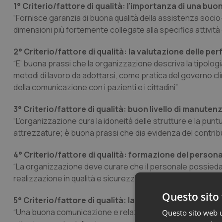
1° Criterio/fattore di qualità: l'importanza di una b
“Fornisce garanzia di buona qualità della assistenza socio
dimensioni più fortemente collegate alla specifica attività
2° Criterio/fattore di qualità: la valutazione delle p
“E’ buona prassi che la organizzazione descriva la tipologia 
metodi di lavoro da adottarsi, come pratica del governo cl
della comunicazione con i pazienti e i cittadini”
3° Criterio/fattore di qualità: buon livello di manuten
“L’organizzazione cura la idoneità delle strutture e la pun
attrezzature; è buona prassi che dia evidenza del contrib
4° Criterio/fattore di qualità: formazione del persona
“La organizzazione deve curare che il personale possieda
realizzazione in qualità e sicurezza delle specifiche attivit
Questo sito 
5° Criterio/fattore di qualità: la partecipazione dei cit
“Una buona comunicazione e relazione fra professionisti e
Questo sito web ut