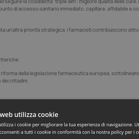
guire la cosiddetta “triple aim”: migliore qualità delle cure, mi
punto di accesso sanitario immediato, capillare, affidabile e so
a un’altra priorità strategica. I farmacisti contribuiscono att
atteriche.
la riforma della legislazione farmaceutica europea, sottolinean
dei cittadini.
di personale farmacista, una tendenza aggravata dall’invecchia
essionale. Il PGEU propone:
web utilizza cookie
ilizza i cookie per migliorare la tua esperienza di navigazione. Ut
.
consenti a tutti i cookie in conformità con la nostra policy per i 