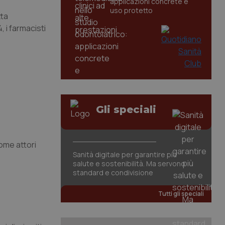
applicazioni concrete e
uso protetto
tta
 i farmacisti
Gli speciali
come attori
Sanità digitale per garantire più
salute e sostenibilità. Ma servono
standard e condivisione
Tutti gli speciali