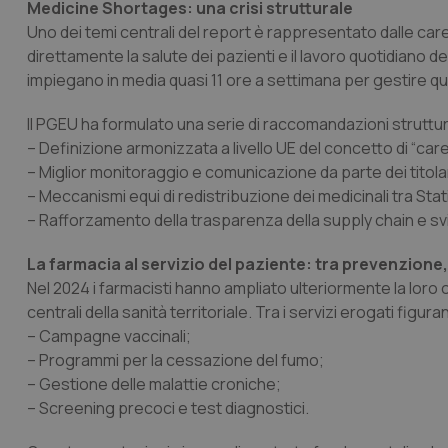
Medicine Shortages: una crisi strutturale
Uno dei temi centrali del report è rappresentato dalle car
direttamente la salute dei pazienti e il lavoro quotidiano 
impiegano in media quasi 11 ore a settimana per gestire que
Il PGEU ha formulato una serie di raccomandazioni struttural
– Definizione armonizzata a livello UE del concetto di “car
– Miglior monitoraggio e comunicazione da parte dei titolari
– Meccanismi equi di redistribuzione dei medicinali tra Sta
– Rafforzamento della trasparenza della supply chain e svil
La farmacia al servizio del paziente: tra prevenzione
Nel 2024 i farmacisti hanno ampliato ulteriormente la loro of
centrali della sanità territoriale. Tra i servizi erogati figura
– Campagne vaccinali;
– Programmi per la cessazione del fumo;
– Gestione delle malattie croniche;
– Screening precoci e test diagnostici.