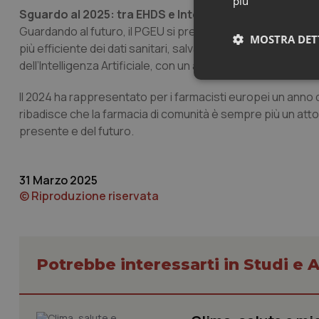
più
Sguardo al 2025: tra EHDS e Intelligenza Artificiale
Guardando al futuro, il PGEU si prepara a supportare i fa
MOSTRA DET
più efficiente dei dati sanitari, salvaguardando la privacy
dell’Intelligenza Artificiale, con un approccio etico e centr
Neces
Il 2024 ha rappresentato per i farmacisti europei un anno
ribadisce che la farmacia di comunità è sempre più un atto
presente e del futuro.
31 Marzo 2025
© Riproduzione riservata
I cookie necessari con
e l'accesso alle aree 
Nome
Potrebbe interessarti in Studi e A
VISITOR_PRIVACY_