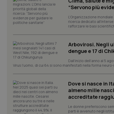
Clima, salute e mig
CookieScriptConse
“Servono più evide
L'Organizzazione mondiale d
ricerca dedicato all'interse
rafforzare le basi scientifich
tracking-sites-ironf
tracking-enable
tracking-sites-ironf
Arbovirosi. Negli u
session-id
dengue e 17 di Ch
_ga
Dall’inizio dell’anno al 5 ag
Virus l’uomo, di cui 64 si sono manifestati nella forma neuro-in
Dove si nasce in It
almeno mille nasci
PHPSESSID
accreditate raggiu
Le donne preferiscono sempre
parti è avvenuto negli istitut