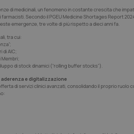
enze di medicinali, un fenomeno in costante crescita che impa
dei farmacisti. Secondo il PGEU Medicine Shortages Report 2024,
ste emergenze, tre volte di più rispetto a dieci anni fa.
i, tra cui:
enza”;
 di AIC;
ti Membri;
uppo di stock dinamici (“rolling buffer stocks”).
, aderenza e digitalizzazione
ferta di servizi clinici avanzati, consolidando il proprio ruolo 
no: