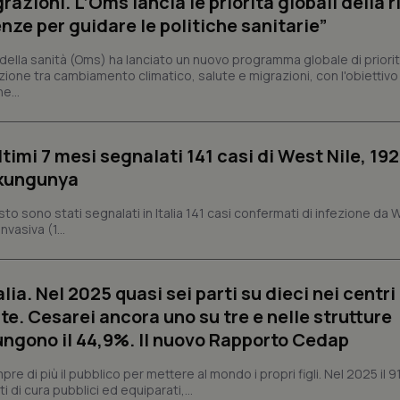
razioni. L’Oms lancia le priorità globali della r
nt
5 mesi 3
Questo cookie viene utilizzato da
CookieScript
nze per guidare le politiche sanitarie”
settimane
Script.com per ricordare le pref
www.quotidianosanita.it
sui cookie dei visitatori. È neces
dei cookie di Cookie-Script.com 
ella sanità (Oms) ha lanciato un nuovo programma globale di priorit
correttamente.
zione tra cambiamento climatico, salute e migrazioni, con l'obiettivo 
e...
ish-
www.quotidianosanita.it
4
Questo cookie è impostato dall'a
settimane
abilitare il sistema di tracking a
2 giorni
ish-
www.quotidianosanita.it
4
Questo cookie è impostato dall'a
ltimi 7 mesi segnalati 141 casi di West Nile, 192
settimane
assegnare un identificatore generi
2 giorni
ikungunya
1 anno 1
Questo nome di cookie è associa
Google LLC
mese
Universal Analytics, che è un a
.quotidianosanita.it
osto sono stati segnalati in Italia 141 casi confermati di infezione da 
significativo del servizio di ana
vasiva (1...
utilizzato da Google. Questo cook
per distinguere utenti unici as
generato in modo casuale come i
cliente. È incluso in ogni richiest
sito e utilizzato per calcolare i dat
alia. Nel 2025 quasi sei parti su dieci nei centri
sessioni e campagne per i rapporti 
te. Cesarei ancora uno su tre e nelle strutture
Sessione
Cookie generato da applicazioni 
PHP.net
linguaggio PHP. Si tratta di un id
www.quotidianosanita.it
ngono il 44,9%. Il nuovo Rapporto Cedap
generico utilizzato per mantenere 
sessione utente. Normalmente 
generato in modo casuale, il mod
 di più il pubblico per mettere al mondo i propri figli. Nel 2025 il 9
utilizzato può essere specifico pe
i di cura pubblici ed equiparati,...
buon esempio è mantenere uno s