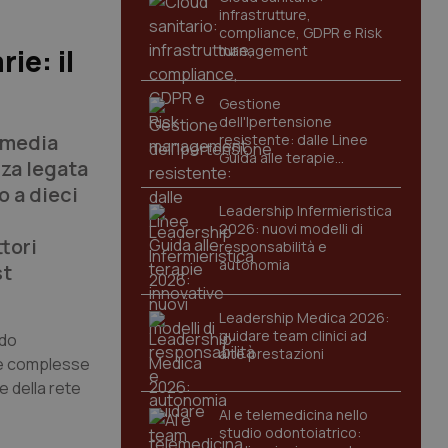
infrastrutture,
compliance, GDPR e Risk
management
ie: il
Gestione
dell'Ipertensione
 media
resistente: dalle Linee
Guida alle terapie
nza legata
innovative
o a dieci
Leadership Infermieristica
2026: nuovi modelli di
ttori
responsabilità e
autonomia
st
Leadership Medica 2026:
guidare team clinici ad
rdo
alte prestazioni
ide complesse
e della rete
AI e telemedicina nello
studio odontoiatrico: