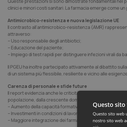
Queste prestazioni si sono dimostrate fondamentali nel perse
clinici e minori costi sanitari. La farmacia emerge come un 
Antimicrobico-resistenza e nuova legislazione UE
Il contrasto all’antimicrobico-resistenza (AMR) rappresent
attraverso:
– Uso responsabile degli antibiotici;
– Educazione del paziente;
– Impiego di test rapidi per distinguere infezioni virali da b
Il PGEU ha inoltre partecipato attivamente al dibattito sul
di un sistema più flessibile, resiliente e vicino alle esigenze 
Carenza di personale e sfide future
Il report evidenzia anche le criticità legate alla carenza 
popolazione, dalla crescente domanda e dal burnout prof
Questo sito 
– Aumento della capacità formativa;
– Investimenti in condizioni di lavoro migliori;
Questo sito web ut
– Maggiore integrazione dei farmacisti nei sistemi sanitari
nostro sito web ac