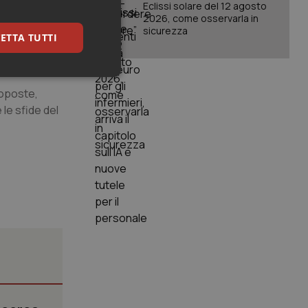
Eclissi solare del 12 agosto
2026, come osservarla in
 per un uso
sicurezza
ETTA TUTTI
ente sull’uso
keting
roposte,
le sfide del
igazione sulle pagine
kie.
er memorizzare le
utente per la loro
 dati sul consenso
itiche e
tendo che le loro
ssioni future.