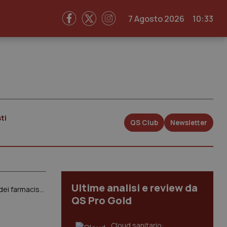
7 Agosto 2026
10:33
ti
QS Club
Newsletter
Ultime analisi e review da
Carenze di farmaci, trasformazione digitale e nuove sfide sanitarie: il report del Pgeu fotografa il ruolo cruciale dei farmacisti europei
QS Pro Gold
Cloud sanitario: