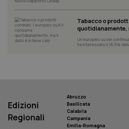
_ga_KM60CM4NPH
Tabacco o prodotti
quotidianamente, ma
Nome
Un europeo su sei continua
Nome
ha interessato il 16,5% dell
VISITOR_INFO1_LIV
_ga_0VMQEQKQ1N
__Secure-YNID
YSC
Abruzzo
Edizioni
Basilicata
__Secure-
Calabria
ROLLOUT_TOKEN
Regionali
Campania
tracking-sites-
Emilia-Romagna
ironfish-tracking-