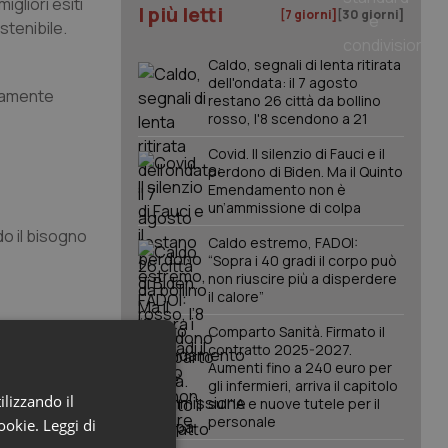
gliori esiti
I più letti
[7 giorni]
[30 giorni]
stenibile.
Caldo, segnali di lenta ritirata
dell'ondata: il 7 agosto
ivamente
restano 26 città da bollino
rosso, l'8 scendono a 21
Covid. Il silenzio di Fauci e il
perdono di Biden. Ma il Quinto
Emendamento non è
un’ammissione di colpa
do il bisogno
Caldo estremo, FADOI:
“Sopra i 40 gradi il corpo può
non riuscire più a disperdere
il calore”
mento della
Comparto Sanità. Firmato il
contratto 2025-2027.
Aumenti fino a 240 euro per
gli infermieri, arriva il capitolo
ilizzando il
sull'IA e nuove tutele per il
personale
cookie.
Leggi di