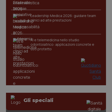
Leadership Medica 2026: guidare team
clinici ad alte prestazioni
tracking-sites-ironfish-
www.quotidianosanita.it
4
tracking-enable
settim
2 gior
AI e telemedicina nello studio
odontoiatrico: applicazioni concrete e
uso protetto
tracking-sites-ironfish-
www.quotidianosanita.it
4
session-id
settim
2 gior
_ga
1 anno
Google LLC
mes
.quotidianosanita.it
Gli speciali