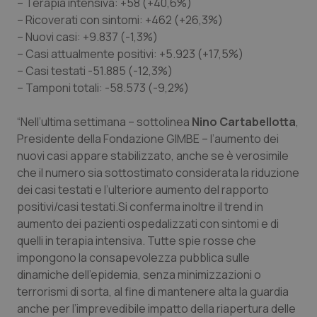
– Terapia intensiva: +58 (+40,6%)
– Ricoverati con sintomi: +462 (+26,3%)
Piemonte
HIV
– Nuovi casi: +9.837 (-1,3%)
– Casi attualmente positivi: +5.923 (+17,5%)
Provincia Autonoma di Bolzano
Infezioni & Febbre
– Casi testati -51.885 (-12,3%)
– Tamponi totali: -58.573 (-9,2%)
Provincia Autonoma di Trento
Ipertensione & Scompenso
“Nell’ultima settimana – sottolinea
Nino Cartabellotta
,
Puglia
Malattie rare
Presidente della Fondazione GIMBE – l’aumento dei
nuovi casi appare stabilizzato, anche se è verosimile
Sardegna
Malattia di Crohn & Rettocolite Ulcerosa
che il numero sia sottostimato considerata la riduzione
dei casi testati e l’ulteriore aumento del rapporto
positivi/casi testati.Si conferma inoltre il trend in
Sicilia
Neuroscienze & patologie neurodegenerative
aumento dei pazienti ospedalizzati con sintomi e di
quelli in terapia intensiva. Tutte spie rosse che
Toscana
Obesità
impongono la consapevolezza pubblica sulle
dinamiche dell’epidemia, senza minimizzazioni o
Umbria
Oftalmologia
terrorismi di sorta, al fine di mantenere alta la guardia
anche per l’imprevedibile impatto della riapertura delle