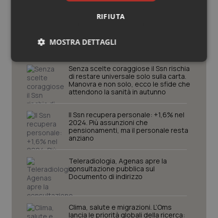
RIFIUTA
Potrebbe interessarti in
Studi e Analisi
MOSTRA DETTAGLI
Necessari
Statistici
Marketing
Senza scelte coraggiose il Ssn rischia
di restare universale solo sulla carta.
Manovra e non solo, ecco le sfide che
attendono la sanità in autunno
Il Ssn recupera personale: +1,6% nel
2024. Più assunzioni che
pensionamenti, ma il personale resta
Necessari
Statistici
Marketing
anziano
I cookie necessari contribuiscono a rendere fruibile il
sito web abilitandone funzionalità di base quali la
Teleradiologia, Agenas apre la
navigazione sulle pagine e l'accesso alle aree
consultazione pubblica sul
protette del sito. Il sito web non è in grado di
Documento di indirizzo
funzionare correttamente senza questi cookie.
Nome
Fornitore
/
Dominio
Scaden
Clima, salute e migrazioni. L’Oms
VISITOR_PRIVACY_METADATA
5 mesi
YouTube
lancia le priorità globali della ricerca:
settim
.youtube.com