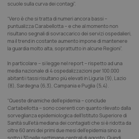
Valle D’Aosta
Oncodermatologia
scuole sulla curva dei contagi”.
Veneto
Oncoematologia
“Vero è che si tratta di numeri ancora bassi –
puntualizza Carabellotta – e che al momento non
Oncologia & Nutrizione
risultano segnali di sovraccarico dei servizi ospedalieri,
ma il trend in costante aumento impone di mantenere
la guardia molto alta, soprattutto in alcune Regioni”.
Psoriasi & pelle
In particolare – si legge nel report – rispetto ad una
Quotidiano Cardiologia
media nazionale di 4 ospedalizzazioni per 100.000
abitanti i tassi risultano più elevati in Liguria (9), Lazio
Quotidiano Chirurgia
(8), Sardegna (6,3), Campania e Puglia (5,4).
Quotidiano Oncologia
“Queste dinamiche dell’epidemia – conclude
Cartabellotta – sono coerenti con quanto rilevato dalla
Quotidiano Pediatria
sorveglianza epidemiologica dell’Istituto Superiore di
Sanità sull’età mediana dei contagiati che si è ridotta da
Rene & patologie urogenitali
oltre 60 anni dei primi due mesi dell’epidemia sino a
sotto i 30 nelle settimane centrali di agosto. Quindi,