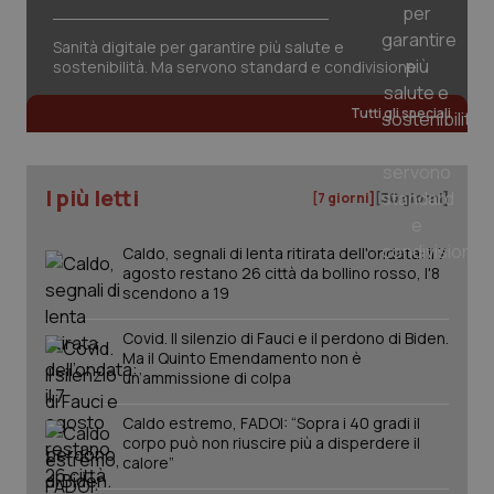
Sanità digitale per garantire più salute e
sostenibilità. Ma servono standard e condivisione
Tutti gli speciali
I più letti
[7 giorni]
[30 giorni]
Caldo, segnali di lenta ritirata dell'ondata: il 7
agosto restano 26 città da bollino rosso, l'8
scendono a 19
Covid. Il silenzio di Fauci e il perdono di Biden.
Ma il Quinto Emendamento non è
un’ammissione di colpa
Caldo estremo, FADOI: “Sopra i 40 gradi il
PHPSESSID
Sessio
PHP.net
corpo può non riuscire più a disperdere il
www.quotidianosanita.it
calore”