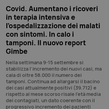
Covid. Aumentano i ricoveri
Scienza e Farmaci
in terapia intensiva e
l’ospedalizzazione dei malati
Studi e Analisi
con sintomi. In calo i
Lettere al direttore
tamponi. Il nuovo report
Edizioni Regionali
Gimbe
QS Pro
Nella settimana 9-15 settembre si
stabilizza l’incremento dei nuovi casi, ma
Professionisti Sanitari.AI
cala di oltre 58.000 il numero dei
tamponi. Continua ad allargarsi il bacino
dei casi attualmente positivi (39.712) e
Abruzzo
QS Pro Gold
rispetto al mese scorso risale l’età media
QS Club
Newsletter
dei contagiati, un dato coerente con il
Basilicata
Artrite & artrosi
progressivo incremento dei pazienti