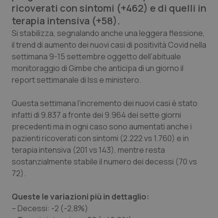
ricoverati con sintomi (+462) e di quelli in
Calabria
Asma & BPCO
terapia intensiva (+58).
Campania
Car-T
Si stabilizza, segnalando anche una leggera flessione,
il trend di aumento dei nuovi casi di positività Covid nella
settimana 9-15 settembre oggetto dell’abituale
Emilia-Romagna
Colesterolo & coronaropatie
monitoraggio di Gimbe che anticipa di un giorno il
report settimanale di Iss e ministero.
Friuli Venezia Giulia
Dermatite Atopica
Questa settimana l’incremento dei nuovi casi è stato
Lazio
Diabete & glucometri
infatti di 9.837 a fronte dei 9.964 dei sette giorni
precedenti ma in ogni caso sono aumentati anche i
Liguria
Disturbi dell’umore
pazienti ricoverati con sintomi (2.222 vs 1.760) e in
terapia intensiva (201 vs 143), mentre resta
Lombardia
Dolore
sostanzialmente stabile il numero dei decessi (70 vs
72).
Marche
Donna & Salute
Queste le variazioni più in dettaglio:
– Decessi: -2 (-2,8%)
Molise
Epatiti