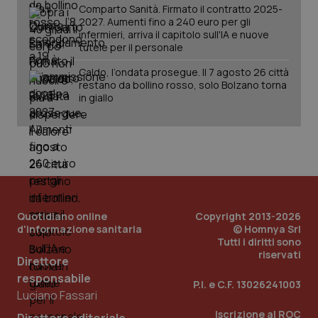
Comparto Sanità. Firmato il contratto 2025-
2027. Aumenti fino a 240 euro per gli
infermieri, arriva il capitolo sull'IA e nuove
tutele per il personale
Caldo, l’ondata prosegue. Il 7 agosto 26 città
restano da bollino rosso, solo Bolzano torna
in giallo
Quotidiano online
Copyright 2013-2026
_ga_KM60CM4NPH
.quotidianosanita.it
1 anno
d'informazione sanitaria
© Homnya Srl
mes
Tutti i diritti sono
riservati
Direttore
responsabile
P.I. e C.F. 13026241003
Luciano Fassari
Iscrizione al ROC