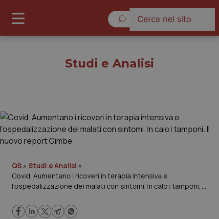
Domenica 9 Agosto 2026
Studi e Analisi
Studi e Analisi
Cronache
Governo e Parlamento
QS
»
Studi e Analisi
»
Covid. Aumentano i ricoveri in terapia intensiva e
l’ospedalizzazione dei malati con sintomi. In calo i tamponi. Il
Regioni e Asl
nuovo report Gimbe
Lavoro e Professioni