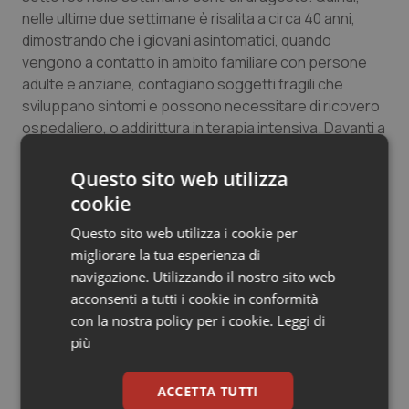
nelle ultime due settimane è risalita a circa 40 anni,
Salute orale & impianti
dimostrando che i giovani asintomatici, quando
vengono a contatto in ambito familiare con persone
Sangue & coagulazione
adulte e anziane, contagiano soggetti fragili che
sviluppano sintomi e possono necessitare di ricovero
Tiroide
ospedaliero, o addirittura in terapia intensiva. Davanti a
questo scenario epidemiologico e clinico, le Regioni
Tumore al seno
devono potenziare senza indugi l’attività di testing e
Questo sito web utilizza
tracing, in evidente calo dopo il “boom dei tamponi” sui
cookie
Tumore ovarico
vacanzieri”.
Questo sito web utilizza i cookie per
migliorare la tua esperienza di
Tumori del Polmone & Testa Collo
navigazione. Utilizzando il nostro sito web
17 Settembre 2020
© Riproduzione riservata
acconsenti a tutti i cookie in conformità
Tumori gastrointestinali
con la nostra policy per i cookie.
Leggi di
più
Ulcera & Reflusso
ACCETTA TUTTI
Vaccini