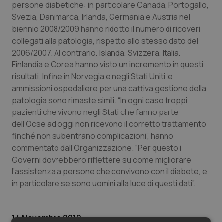
Valle D’Aosta
Oncodermatologia
persone diabetiche: in particolare Canada, Portogallo,
Svezia, Danimarca, Irlanda, Germania e Austria nel
Veneto
Oncoematologia
biennio 2008/2009 hanno ridotto il numero di ricoveri
collegati alla patologia, rispetto allo stesso dato del
2006/2007. Al contrario, Islanda, Svizzera, Italia,
Oncologia & Nutrizione
Finlandia e Corea hanno visto un incremento in questi
risultati. Infine in Norvegia e negli Stati Uniti le
Psoriasi & pelle
ammissioni ospedaliere per una cattiva gestione della
patologia sono rimaste simili. “In ogni caso troppi
Quotidiano Cardiologia
pazienti che vivono negli Stati che fanno parte
dell’Ocse ad oggi non ricevono il corretto trattamento
Quotidiano Chirurgia
finché non subentrano complicazioni”, hanno
commentato dall’Organizzazione. “Per questo i
Quotidiano Oncologia
Governi dovrebbero riflettere su come migliorare
l’assistenza a persone che convivono con il diabete, e
Quotidiano Pediatria
in particolare se sono uomini alla luce di questi dati”.
Rene & patologie urogenitali
14 Novembre 2012