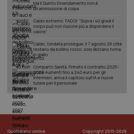
Ma il Quinto Emendamento non è
un’ammissione di colpa
Caldo estremo, FADOI: “Sopra i 40 gradi il
corpo può non riuscire più a disperdere il
calore”
Caldo, l’ondata prosegue. Il 7 agosto 26 città
restano da bollino rosso, solo Bolzano torna
in giallo
Comparto Sanità. Firmato il contratto 2025-
PHPSESSID
Sessio
PHP.net
2027. Aumenti fino a 240 euro per gli
www.quotidianosanita.it
infermieri, arriva il capitolo sull'IA e nuove
tutele per il personale
Quotidiano online
Copyright 2013-2026