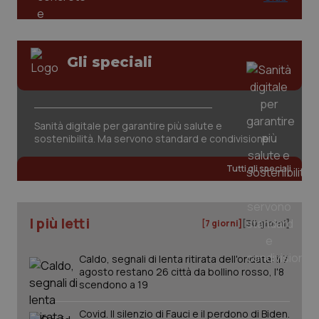
tracking-sites-ironfish-
www.quotidianosanita.it
4
session-id
settim
Gli speciali
2 gior
Sanità digitale per garantire più salute e
_ga
1 anno
Google LLC
sostenibilità. Ma servono standard e condivisione
mes
.quotidianosanita.it
Tutti gli speciali
I più letti
[7 giorni]
[30 giorni]
Caldo, segnali di lenta ritirata dell'ondata: il 7
agosto restano 26 città da bollino rosso, l'8
scendono a 19
Covid. Il silenzio di Fauci e il perdono di Biden.