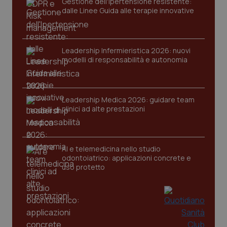
Gestione dell'Ipertensione resistente:
dalle Linee Guida alle terapie innovative
Leadership Infermieristica 2026: nuovi
modelli di responsabilità e autonomia
CookieScriptConsent
5 mesi
CookieScript
settim
www.quotidianosanita.it
Leadership Medica 2026: guidare team
clinici ad alte prestazioni
AI e telemedicina nello studio
odontoiatrico: applicazioni concrete e
uso protetto
tracking-sites-ironfish-
www.quotidianosanita.it
4
tracking-enable
settim
2 gior