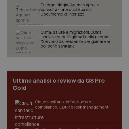
Teleradiologia, Agenas apre la
consultazione pubblica sul
Documento di indirizzo
Clima, salute e migrazioni. L’Oms
Necessari
Statistici
Marketing
lancia le priorità globali della ricerca:
“Servono più evidenze per guidare le
I cookie necessari contribuiscono a rendere fruibile il
politiche sanitarie”
sito web abilitandone funzionalità di base quali la
navigazione sulle pagine e l'accesso alle aree
protette del sito. Il sito web non è in grado di
funzionare correttamente senza questi cookie.
Nome
Fornitore
/
Dominio
Scaden
VISITOR_PRIVACY_METADATA
5 mesi
Ultime analisi e review da QS Pro
YouTube
settim
.youtube.com
Gold
Cloud sanitario: infrastrutture,
compliance, GDPR e Risk management