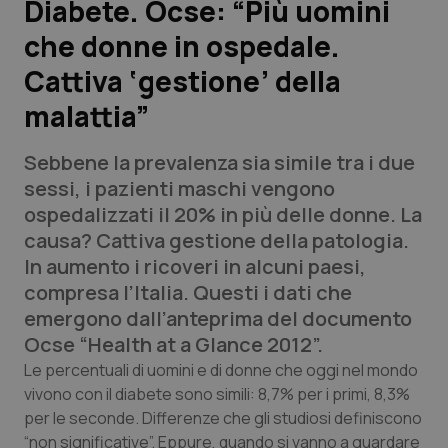
Diabete. Ocse: “Più uomini
che donne in ospedale.
Scienza e Farmaci
Cattiva ‘gestione’ della
Studi e Analisi
malattia”
Lettere al direttore
Sebbene la prevalenza sia simile tra i due
sessi, i pazienti maschi vengono
Edizioni Regionali
ospedalizzati il 20% in più delle donne. La
causa? Cattiva gestione della patologia.
QS Pro
In aumento i ricoveri in alcuni paesi,
compresa l’Italia. Questi i dati che
Professionisti Sanitari.AI
emergono dall’anteprima del documento
Ocse “Health at a Glance 2012”.
Abruzzo
QS Pro Gold
Le percentuali di uomini e di donne che oggi nel mondo
vivono con il diabete sono simili: 8,7% per i primi, 8,3%
QS Club
Newsletter
Basilicata
Artrite & artrosi
per le seconde. Differenze che gli studiosi definiscono
“non significative”. Eppure, quando si vanno a guardare