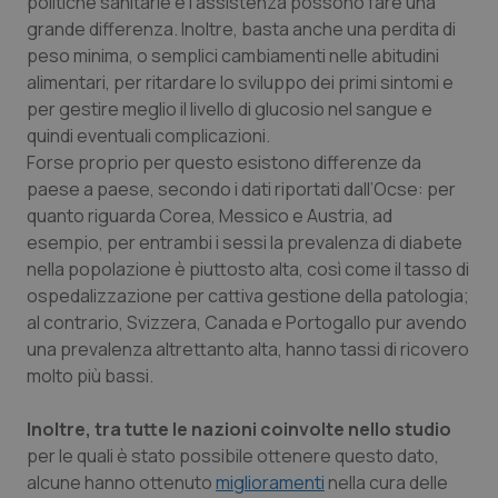
politiche sanitarie e l’assistenza possono fare una
grande differenza. Inoltre, basta anche una perdita di
Piemonte
HIV
peso minima, o semplici cambiamenti nelle abitudini
alimentari, per ritardare lo sviluppo dei primi sintomi e
Provincia Autonoma di Bolzano
Infezioni & Febbre
per gestire meglio il livello di glucosio nel sangue e
quindi eventuali complicazioni.
Provincia Autonoma di Trento
Ipertensione & Scompenso
Forse proprio per questo esistono differenze da
paese a paese, secondo i dati riportati dall’Ocse: per
Puglia
Malattie rare
quanto riguarda Corea, Messico e Austria, ad
esempio, per entrambi i sessi la prevalenza di diabete
nella popolazione è piuttosto alta, così come il tasso di
Sardegna
Malattia di Crohn & Rettocolite Ulcerosa
ospedalizzazione per cattiva gestione della patologia;
al contrario, Svizzera, Canada e Portogallo pur avendo
Sicilia
Neuroscienze & patologie neurodegenerative
una prevalenza altrettanto alta, hanno tassi di ricovero
molto più bassi.
Toscana
Obesità
Inoltre, tra tutte le nazioni coinvolte nello studio
Umbria
Oftalmologia
per le quali è stato possibile ottenere questo dato,
alcune hanno ottenuto
miglioramenti
nella cura delle