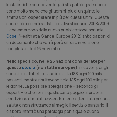
Calabria
Asma & BPCO
le statistiche sui ricoveri legati alla patologia le donne
sono molto meno che gli uomini, più di un quinto le
ammissioni ospedaliere in più per questi ultimi. Queste
Campania
Car-T
sono solo i primi tra i dati – relativi al biennio 2008/2009
– che emergono dalla nuova pubblicazione annuale
Emilia-Romagna
Colesterolo & coronaropatie
Ocse
, “Health at a Glance: Europe 2012”, anticipazioni di
un documento che verrà però diffuso in versione
Friuli Venezia Giulia
Dermatite Atopica
completa solo il 16 novembre.
Lazio
Diabete & glucometri
Nello specifico, nelle 25 nazioni considerate per
questo
studio
(non tutte europee),
i ricoveri per gli
Liguria
Disturbi dell’umore
uomini con diabete erano in media 188 ogni 100 mila
pazienti, mentre risultavano solo 143 ogni 100 mila per
Lombardia
Dolore
le donne. La possibile spiegazione – secondo gli
esperti – è che i primi gestiscano peggio la propria
condizione di malati, essendo meno attenti alla propria
Marche
Donna & Salute
salute o non sfruttando al meglio il servizio sanitario. Il
diabete infatti è una patologia per la quale buone
Molise
Epatiti