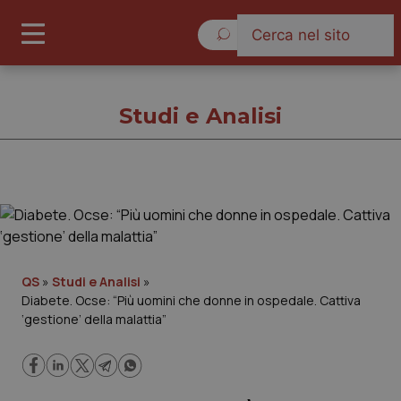
Domenica 9 Agosto 2026
Studi e Analisi
Studi e Analisi
Cronache
QS
»
Studi e Analisi
»
Diabete. Ocse: “Più uomini che donne in ospedale. Cattiva
Governo e Parlamento
‘gestione’ della malattia”
Regioni e Asl
Lavoro e Professioni