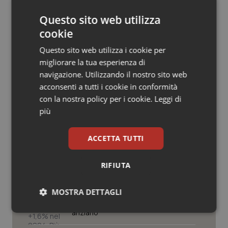
© Riproduzione riservata
Salute orale & impianti
Questo sito web utilizza
cookie
Sangue & coagulazione
Questo sito web utilizza i cookie per
migliorare la tua esperienza di
Tiroide
navigazione. Utilizzando il nostro sito web
acconsenti a tutti i cookie in conformità
Potrebbe interessarti in
Tumore al seno
con la nostra policy per i cookie.
Leggi di
Studi e Analisi
più
Tumore ovarico
ACCETTA TUTTI
Senza scelte coraggiose il Ssn rischia
Tumori del Polmone & Testa Collo
di restare universale solo sulla carta.
Manovra e non solo, ecco le sfide che
attendono la sanità in autunno
RIFIUTA
Tumori gastrointestinali
Il Ssn recupera personale: +1,6% nel
MOSTRA DETTAGLI
Ulcera & Reflusso
2024. Più assunzioni che
pensionamenti, ma il personale resta
anziano
Necessari
Statistici
Marketing
Vaccini