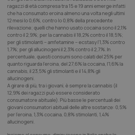
ragazzi di età compresa tra 15 e 19 anni emerge infatti
Salute orale & impianti
che ha consumato eroina almeno una volta negli ultimi
12 mesi lo 0,6%, contro lo 0,8% della precedente
Sangue & coagulazione
rilevazione; quelli che hanno usato cocaina sono il 2,1%
contro il 2,9%; per la cannabis il 18,2% contro il 18,5%;
Tiroide
per gli stimolanti – amfetamine – ecstasy l’1,3% contro
1,7%; per gli allucinogeni il 2,3% contro il 2,7%. In
Tumore al seno
percentuale, questi consumi sono calati del 25% per
quanto riguarda l'eroina, del 27,6% la cocaina, l'1,6% la
Tumore ovarico
cannabis, il 23,5% gli stimolanti e il 14,8% gli
allucinogeni.
Tumori del Polmone & Testa Collo
A girare di più, tra i giovani, è sempre la cannabis (il
12,9% dei ragazzi può essere considerato
consumatore abituale). Più basse le percentuali dei
Tumori gastrointestinali
giovani consumatori abituali delle altre sostanze: 0,5%
per l'eroina, 1,3% cocaina, 0,8% stimolanti, 1,4%
Ulcera & Reflusso
allucinogeni.
Vaccini