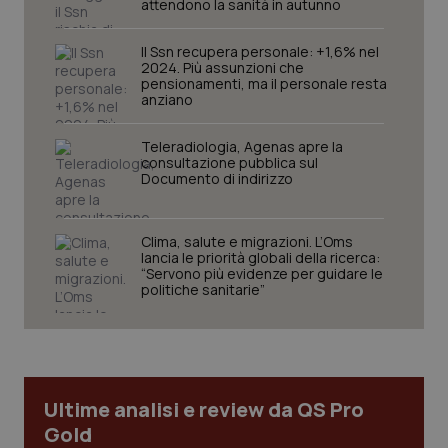
attendono la sanità in autunno
Il Ssn recupera personale: +1,6% nel
2024. Più assunzioni che
pensionamenti, ma il personale resta
anziano
Teleradiologia, Agenas apre la
consultazione pubblica sul
Documento di indirizzo
CookieScriptConsent
5 mesi
CookieScript
settim
www.quotidianosanita.it
Clima, salute e migrazioni. L’Oms
lancia le priorità globali della ricerca:
“Servono più evidenze per guidare le
politiche sanitarie”
Ultime analisi e review da QS Pro
Gold