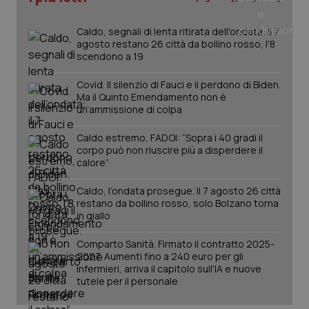
Caldo, segnali di lenta ritirata dell'ondata: il 7
agosto restano 26 città da bollino rosso, l'8
scendono a 19
Covid. Il silenzio di Fauci e il perdono di Biden.
Ma il Quinto Emendamento non è
un’ammissione di colpa
Caldo estremo, FADOI: “Sopra i 40 gradi il
corpo può non riuscire più a disperdere il
_ga_KM60CM4NPH
.quotidianosanita.it
1 anno
mes
calore”
Caldo, l’ondata prosegue. Il 7 agosto 26 città
restano da bollino rosso, solo Bolzano torna
in giallo
Comparto Sanità. Firmato il contratto 2025-
2027. Aumenti fino a 240 euro per gli
infermieri, arriva il capitolo sull'IA e nuove
tutele per il personale
Fornitore
/
Nome
Scadenza
Descrizion
Dominio
Nome
Fornitore
/
Dominio
Scadenza
Des