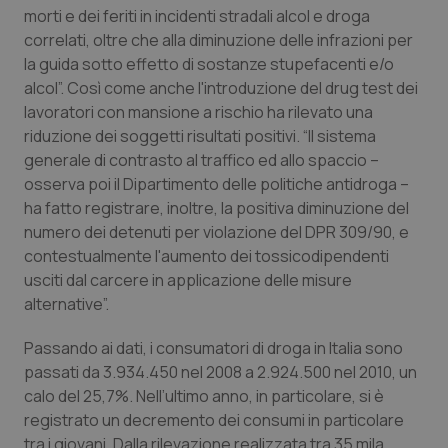
Valle D’Aosta
Oncodermatologia
morti e dei feriti in incidenti stradali alcol e droga
correlati, oltre che alla diminuzione delle infrazioni per
Veneto
Oncoematologia
la guida sotto effetto di sostanze stupefacenti e/o
alcol”. Così come anche l'introduzione del drug test dei
Oncologia & Nutrizione
lavoratori con mansione a rischio ha rilevato una
riduzione dei soggetti risultati positivi. “Il sistema
Psoriasi & pelle
generale di contrasto al traffico ed allo spaccio –
osserva poi il Dipartimento delle politiche antidroga –
ha fatto registrare, inoltre, la positiva diminuzione del
Quotidiano Cardiologia
numero dei detenuti per violazione del DPR 309/90, e
contestualmente l'aumento dei tossicodipendenti
Quotidiano Chirurgia
usciti dal carcere in applicazione delle misure
alternative”.
Quotidiano Oncologia
Passando ai dati, i consumatori di droga in Italia sono
Quotidiano Pediatria
passati da 3.934.450 nel 2008 a 2.924.500 nel 2010, un
calo del 25,7%. Nell’ultimo anno, in particolare, si è
Rene & patologie urogenitali
registrato un decremento dei consumi in particolare
tra i giovani. Dalla rilevazione realizzata tra 35 mila