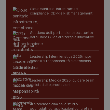
tracking-sites-ironfish-
www.quotidianosanita.it
4
tracking-enable
settim
Cloud sanitario: infrastrutture,
2 gior
compliance, GDPR e Risk management
tracking-sites-ironfish-
Gestione dell'Ipertensione resistente:
www.quotidianosanita.it
4
session-id
settim
dalle Linee Guida alle terapie innovative
2 gior
Leadership Infermieristica 2026: nuovi
_ga
1 anno
Google LLC
modelli di responsabilità e autonomia
mes
.quotidianosanita.it
Leadership Medica 2026: guidare team
clinici ad alte prestazioni
AI e telemedicina nello studio
odontoiatrico: applicazioni concrete e