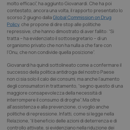
molto efficaci”, ha aggiunto Giovanardi. Che ha poi
Piemonte
HIV
contestato, ancora una volta, il rapporto presentato lo
scorso 2 giugno dalla
Global Commission on Drug
Policy
, che propone di dire stop alle politiche
Provincia Autonoma di Bolzano
Infezioni & Febbre
repressive, che hanno dimostrato di aver fallito: “Si
tratta – ha evidenziato il sottosegretario – di un
Provincia Autonoma di Trento
Ipertensione & Scompenso
organismo privato che non ha nulla a che fare con
l’Onu, che non condivide quella posizione”.
Puglia
Malattie rare
Giovanardi ha quindi sottolineato come a confermare il
Sardegna
Malattia di Crohn & Rettocolite Ulcerosa
successo della politica antidroga del nostro Paese
non ci sia solo il calo dei consumi, ma anche l’aumento
Sicilia
Neuroscienze & patologie neurodegenerative
degli consumatori in trattamento, “segno questo di una
maggiore consapevolezza della necessità di
interrompere il consumo di droghe”. Ma oltre
Toscana
Obesità
all’assistenza e alla prevenzione, ci voglio anche
politiche di repressione. Infatti, come si legge nella
Umbria
Oftalmologia
Relazione, “il beneficio delle azioni di deterrenza e di
controllo attivate, si evidenziano nella riduzione dei