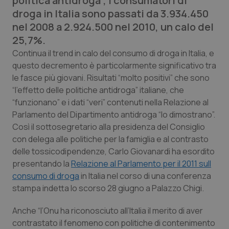
politica antidroga”, i consumatori di
Calabria
Asma & BPCO
droga in Italia sono passati da 3.934.450
nel 2008 a 2.924.500 nel 2010, un calo del
Campania
Car-T
25,7%.
Continua il trend in calo del consumo di droga in Italia, e
Emilia-Romagna
Colesterolo & coronaropatie
questo decremento è particolarmente significativo tra
le fasce più giovani. Risultati “molto positivi” che sono
Friuli Venezia Giulia
Dermatite Atopica
“l'effetto delle politiche antidroga” italiane, che
“funzionano” e i dati “veri” contenuti nella Relazione al
Lazio
Diabete & glucometri
Parlamento del Dipartimento antidroga “lo dimostrano”.
Così il sottosegretario alla presidenza del Consiglio
con delega alle politiche per la famiglia e al contrasto
Liguria
Disturbi dell’umore
delle tossicodipendenze, Carlo Giovanardi ha esordito
presentando la
Relazione al Parlamento per il 2011 sull
Lombardia
Dolore
consumo di droga
in Italia nel corso di una conferenza
stampa indetta lo scorso 28 giugno a Palazzo Chigi.
Marche
Donna & Salute
Anche “l’Onu ha riconosciuto all’Italia il merito di aver
Molise
Epatiti
contrastato il fenomeno con politiche di contenimento