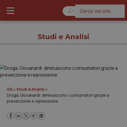
Domenica 9 Agosto 2026
Studi e Analisi
Studi e Analisi
Cronache
QS
»
Studi e Analisi
»
Droga. Giovanardi: diminuiscono i consumatori grazie a
Governo e Parlamento
prevenzione e repressione
Regioni e Asl
Lavoro e Professioni