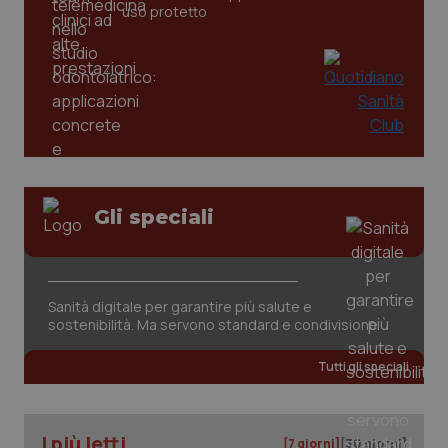
uso protetto
Gli speciali
PHPSESSID
Sessio
PHP.net
Sanità digitale per garantire più salute e
www.quotidianosanita.it
sostenibilità. Ma servono standard e condivisione
Tutti gli speciali
I più letti
[7 giorni]
[30 giorni]