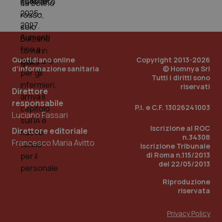
_ga_0VMQEQKQ1N
.quotidianosanita.it
1 anno 1
Questo
mese
cookie
VISITOR_INFO1_LIVE
5 mesi 4
Que
Google LLC
viene
settimane
imp
.youtube.com
utilizzato
You
da Google
ten
Analytics
pre
per
del
mantener
vid
Quotidiano online
Copyright 2013-2026
lo stato
inco
della
può
d'informazione sanitaria
© Homnya Srl
sessione.
det
Tutti i diritti sono
vis
riservati
web
Direttore
uti
responsabile
nuo
P.I. e C.F. 13026241003
ver
Luciano Fassari
dell
You
Iscrizione al ROC
Direttore editoriale
n.34308
__Secure-YNID
.youtube.com
5 mesi 4
Que
Francesco Maria Avitto
settimane
imp
Iscrizione Tribunale
You
di Roma n.115/2013
ten
del 22/05/2013
pre
del
vid
Riproduzione
inco
riservata
può
det
vis
Privacy Policy
web
uti