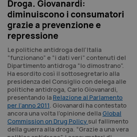
Droga. Giovanardi:
diminuiscono i consumatori
Scienza e Farmaci
grazie a prevenzione e
Studi e Analisi
repressione
Lettere al direttore
Le politiche antidroga dell’Italia
“funzionano” e “i dati veri” contenuti del
Edizioni Regionali
Dipartimento antidroga “lo dimostrano”.
Ha esordito così il sottosegretario alla
QS Pro
presidenza del Consiglio con delega alle
politiche antidroga, Carlo Giovanardi,
Professionisti Sanitari.AI
presentando la
Relazione al Parlamento
per l’anno 2011
. Giovanardi ha contestato
Abruzzo
QS Pro Gold
ancora una volta l’opinione della
Global
Commission on Drug Policy
sul fallimento
QS Club
Newsletter
Basilicata
Artrite & artrosi
della guerra alla droga. “Grazie a una vera