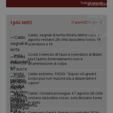
Tutti gli speciali
I più letti
[7 giorni]
[30 giorni]
PHPSESSID
Sessio
PHP.net
Caldo, segnali di lenta ritirata dell'ondata: il 7
www.quotidianosanita.it
agosto restano 26 città da bollino rosso, l'8
scendono a 19
Covid. Il silenzio di Fauci e il perdono di Biden.
Ma il Quinto Emendamento non è
un’ammissione di colpa
Caldo estremo, FADOI: “Sopra i 40 gradi il
corpo può non riuscire più a disperdere il
calore”
Caldo, l’ondata prosegue. Il 7 agosto 26 città
restano da bollino rosso, solo Bolzano torna
in giallo
Comparto Sanità. Firmato il contratto 2025-