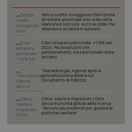
Necessari
Statistici
Marketing
I cookie necessari contribuiscono a rendere fruibile il
Senza scelte coraggiose il Ssn rischia
sito web abilitandone funzionalità di base quali la
di restare universale solo sulla carta.
navigazione sulle pagine e l'accesso alle aree
Manovra e non solo, ecco le sfide che
protette del sito. Il sito web non è in grado di
attendono la sanità in autunno
funzionare correttamente senza questi cookie.
Nome
Fornitore
/
Dominio
Scaden
Il Ssn recupera personale: +1,6% nel
2024. Più assunzioni che
VISITOR_PRIVACY_METADATA
5 mesi
YouTube
settim
pensionamenti, ma il personale resta
.youtube.com
anziano
Teleradiologia, Agenas apre la
consultazione pubblica sul
Documento di indirizzo
Clima, salute e migrazioni. L’Oms
lancia le priorità globali della ricerca:
“Servono più evidenze per guidare le
politiche sanitarie”