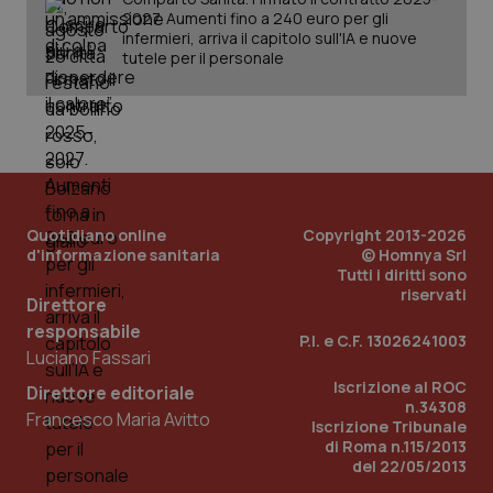
2027. Aumenti fino a 240 euro per gli
infermieri, arriva il capitolo sull'IA e nuove
_ga_KM60CM4NPH
.quotidianosanita.it
1 anno
tutele per il personale
mes
Quotidiano online
Copyright 2013-2026
d'informazione sanitaria
© Homnya Srl
Fornitore
/
Nome
Scadenza
Descrizion
Tutti i diritti sono
Dominio
Nome
Fornitore
/
Dominio
Scadenza
Des
riservati
Direttore
_ga_0VMQEQKQ1N
.quotidianosanita.it
1 anno 1
Questo
mese
cookie
VISITOR_INFO1_LIVE
5 mesi 4
Que
Google LLC
responsabile
viene
settimane
imp
P.I. e C.F. 13026241003
.youtube.com
utilizzato
You
Luciano Fassari
da Google
ten
Analytics
pre
Iscrizione al ROC
Direttore editoriale
per
del
n.34308
mantener
vid
Francesco Maria Avitto
Iscrizione Tribunale
lo stato
inco
della
di Roma n.115/2013
può
sessione.
det
del 22/05/2013
vis
web