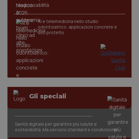
_ga
1 anno
AI e telemedicina nello studio
Google LLC
mes
.quotidianosanita.it
odontoiatrico: applicazioni concrete e
uso protetto
Gli speciali
Sanità digitale per garantire più salute e
sostenibilità. Ma servono standard e condivisione