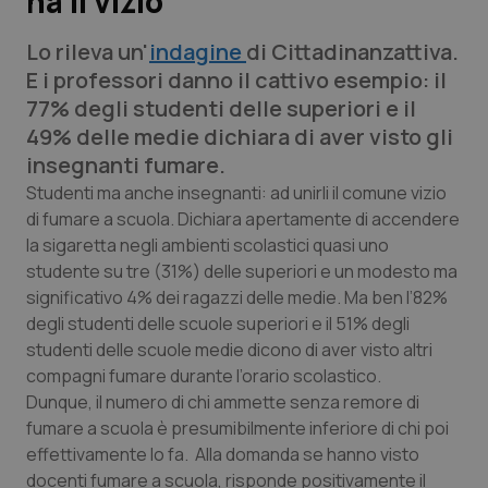
ha il vizio
Lo rileva un'
indagine
di Cittadinanzattiva.
Scienza e Farmaci
E i professori danno il cattivo esempio: il
77% degli studenti delle superiori e il
Studi e Analisi
49% delle medie dichiara di aver visto gli
insegnanti fumare.
Lettere al direttore
Studenti ma anche insegnanti: ad unirli il comune vizio
di fumare a scuola. Dichiara apertamente di accendere
Edizioni Regionali
la sigaretta negli ambienti scolastici quasi uno
studente su tre (31%) delle superiori e un modesto ma
QS Pro
significativo 4% dei ragazzi delle medie. Ma ben l’82%
degli studenti delle scuole superiori e il 51% degli
Professionisti Sanitari.AI
studenti delle scuole medie dicono di aver visto altri
compagni fumare durante l’orario scolastico.
Abruzzo
QS Pro Gold
Dunque, il numero di chi ammette senza remore di
fumare a scuola è presumibilmente inferiore di chi poi
QS Club
Newsletter
Basilicata
Artrite & artrosi
effettivamente lo fa. Alla domanda se hanno visto
docenti fumare a scuola, risponde positivamente il