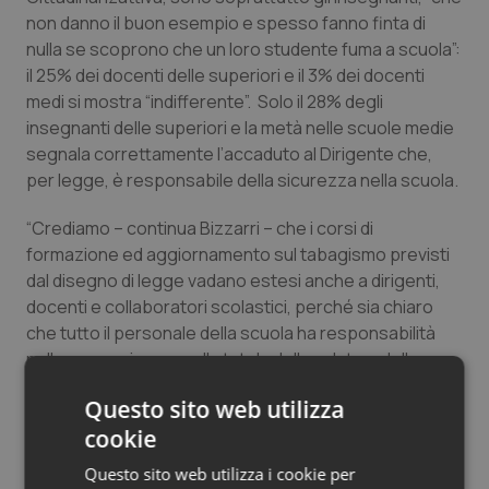
non danno il buon esempio e spesso fanno finta di
Salute orale & impianti
nulla se scoprono che un loro studente fuma a scuola”:
il 25% dei docenti delle superiori e il 3% dei docenti
Sangue & coagulazione
medi si mostra “indifferente”. Solo il 28% degli
insegnanti delle superiori e la metà nelle scuole medie
Tiroide
segnala correttamente l’accaduto al Dirigente che,
per legge, è responsabile della sicurezza nella scuola.
Tumore al seno
“Crediamo – continua Bizzarri – che i corsi di
Tumore ovarico
formazione ed aggiornamento sul tabagismo previsti
dal disegno di legge vadano estesi anche a dirigenti,
docenti e collaboratori scolastici, perché sia chiaro
Tumori del Polmone & Testa Collo
che tutto il personale della scuola ha responsabilità
nella promozione e nella tutela della salute e della
Tumori gastrointestinali
sicurezza all’interno dell’edificio scolastico”.
Questo sito web utilizza
Ulcera & Reflusso
cookie
Nelle scuole in cui il vizio di fumo tra gli studenti è
condannato, la sanzione più frequente per
Questo sito web utilizza i cookie per
Vaccini