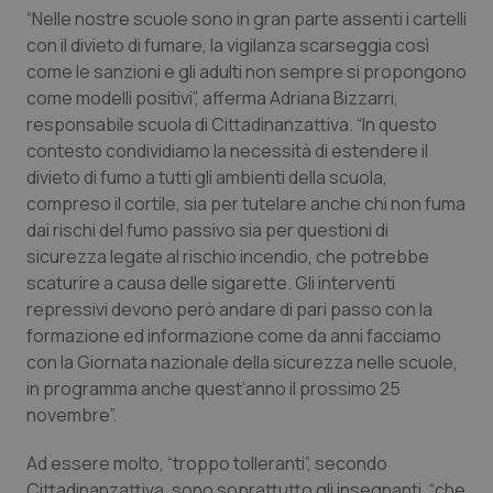
Valle D’Aosta
Oncodermatologia
“Nelle nostre scuole sono in gran parte assenti i cartelli
con il divieto di fumare, la vigilanza scarseggia così
Veneto
Oncoematologia
come le sanzioni e gli adulti non sempre si propongono
come modelli positivi”, afferma Adriana Bizzarri,
Oncologia & Nutrizione
responsabile scuola di Cittadinanzattiva. “In questo
contesto condividiamo la necessità di estendere il
Psoriasi & pelle
divieto di fumo a tutti gli ambienti della scuola,
compreso il cortile, sia per tutelare anche chi non fuma
dai rischi del fumo passivo sia per questioni di
Quotidiano Cardiologia
sicurezza legate al rischio incendio, che potrebbe
scaturire a causa delle sigarette. Gli interventi
Quotidiano Chirurgia
repressivi devono però andare di pari passo con la
formazione ed informazione come da anni facciamo
Quotidiano Oncologia
con la Giornata nazionale della sicurezza nelle scuole,
in programma anche quest’anno il prossimo 25
Quotidiano Pediatria
novembre”.
Rene & patologie urogenitali
Ad essere molto, “troppo tolleranti”, secondo
Cittadinanzattiva, sono soprattutto gli insegnanti, “che