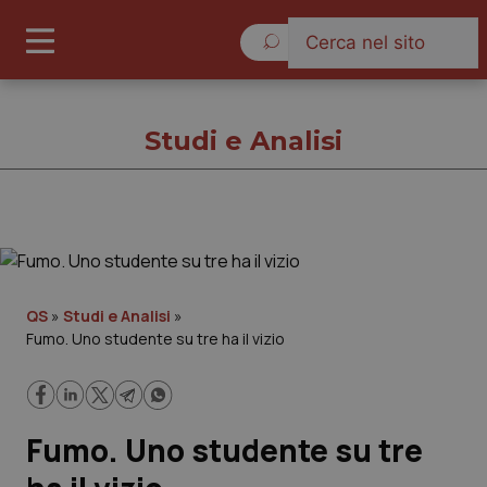
Domenica 9 Agosto 2026
Studi e Analisi
Studi e Analisi
Cronache
QS
»
Studi e Analisi
»
Fumo. Uno studente su tre ha il vizio
Governo e Parlamento
Regioni e Asl
Fumo. Uno studente su tre
Lavoro e Professioni