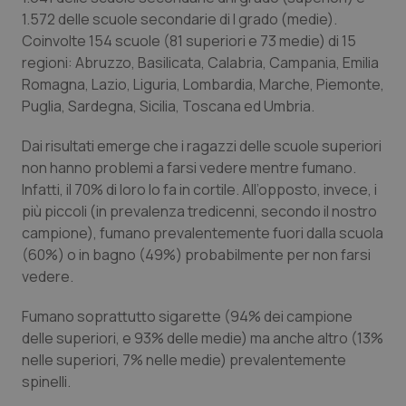
1.572 delle scuole secondarie di I grado (medie).
Piemonte
HIV
Coinvolte 154 scuole (81 superiori e 73 medie) di 15
regioni: Abruzzo, Basilicata, Calabria, Campania, Emilia
Provincia Autonoma di Bolzano
Infezioni & Febbre
Romagna, Lazio, Liguria, Lombardia, Marche, Piemonte,
Puglia, Sardegna, Sicilia, Toscana ed Umbria.
Provincia Autonoma di Trento
Ipertensione & Scompenso
Dai risultati emerge che i ragazzi delle scuole superiori
non hanno problemi a farsi vedere mentre fumano.
Puglia
Malattie rare
Infatti, il 70% di loro lo fa in cortile. All’opposto, invece, i
più piccoli (in prevalenza tredicenni, secondo il nostro
Sardegna
Malattia di Crohn & Rettocolite Ulcerosa
campione), fumano prevalentemente fuori dalla scuola
(60%) o in bagno (49%) probabilmente per non farsi
Sicilia
Neuroscienze & patologie neurodegenerative
vedere.
Toscana
Obesità
Fumano soprattutto sigarette (94% dei campione
delle superiori, e 93% delle medie) ma anche altro (13%
nelle superiori, 7% nelle medie) prevalentemente
Umbria
Oftalmologia
spinelli.