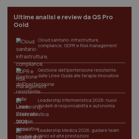
CookieScriptConsent
5 mesi
CookieScript
Ultime analisi e review da QS Pro
settim
www.quotidianosanita.it
Gold
Cloud sanitario: infrastrutture,
compliance, GDPR e Risk management
Gestione dell'Ipertensione resistente:
dalle Linee Guida alle terapie innovative
tracking-sites-ironfish-
www.quotidianosanita.it
4
tracking-enable
settim
2 gior
Leadership Infermieristica 2026: nuovi
modelli di responsabilità e autonomia
tracking-sites-ironfish-
www.quotidianosanita.it
4
session-id
settim
Leadership Medica 2026: guidare team
2 gior
clinici ad alte prestazioni