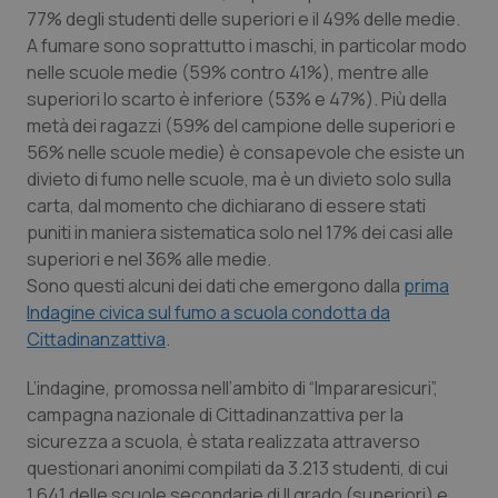
Calabria
Asma & BPCO
77% degli studenti delle superiori e il 49% delle medie.
A fumare sono soprattutto i maschi, in particolar modo
nelle scuole medie (59% contro 41%), mentre alle
Campania
Car-T
superiori lo scarto è inferiore (53% e 47%). Più della
metà dei ragazzi (59% del campione delle superiori e
Emilia-Romagna
Colesterolo & coronaropatie
56% nelle scuole medie) è consapevole che esiste un
divieto di fumo nelle scuole, ma è un divieto solo sulla
Friuli Venezia Giulia
Dermatite Atopica
carta, dal momento che dichiarano di essere stati
puniti in maniera sistematica solo nel 17% dei casi alle
Lazio
Diabete & glucometri
superiori e nel 36% alle medie.
Sono questi alcuni dei dati che emergono dalla
prima
Liguria
Disturbi dell’umore
Indagine civica sul fumo a scuola condotta da
Cittadinanzattiva
.
Lombardia
Dolore
L’indagine, promossa nell’ambito di “Impararesicuri”,
campagna nazionale di Cittadinanzattiva per la
Marche
Donna & Salute
sicurezza a scuola, è stata realizzata attraverso
questionari anonimi compilati da 3.213 studenti, di cui
Molise
Epatiti
1.641 delle scuole secondarie di II grado (superiori) e