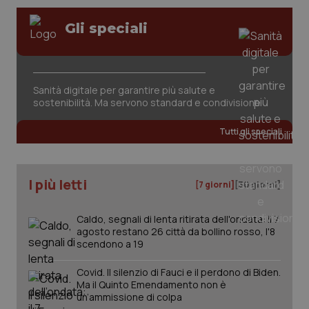
Gli speciali
Sanità digitale per garantire più salute e
sostenibilità. Ma servono standard e condivisione
Tutti gli speciali
PHPSESSID
Sessio
PHP.net
www.quotidianosanita.it
I più letti
[7 giorni]
[30 giorni]
Caldo, segnali di lenta ritirata dell'ondata: il 7
agosto restano 26 città da bollino rosso, l'8
scendono a 19
Covid. Il silenzio di Fauci e il perdono di Biden.
Ma il Quinto Emendamento non è
un’ammissione di colpa