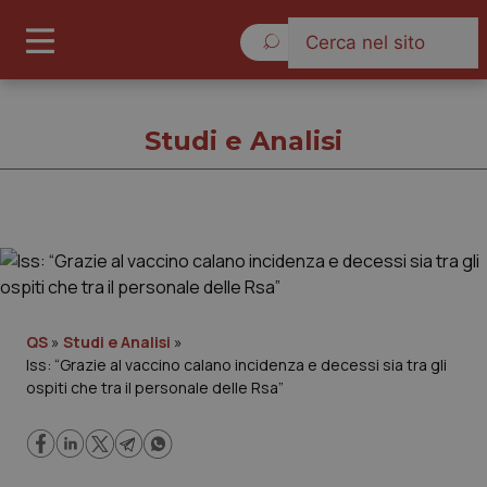
Domenica 9 Agosto 2026
Studi e Analisi
Studi e Analisi
Cronache
QS
»
Studi e Analisi
»
Iss: “Grazie al vaccino calano incidenza e decessi sia tra gli
Governo e Parlamento
ospiti che tra il personale delle Rsa”
Regioni e Asl
Lavoro e Professioni