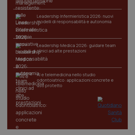
tracking-sites-ironfish-
www.quotidianosanita.it
4
Leadership Infermieristica 2026: nuovi
session-id
settim
modelli di responsabilità e autonomia
2 gior
Leadership Medica 2026: guidare team
_ga
1 anno
Google LLC
clinici ad alte prestazioni
mes
.quotidianosanita.it
AI e telemedicina nello studio
odontoiatrico: applicazioni concrete e
uso protetto