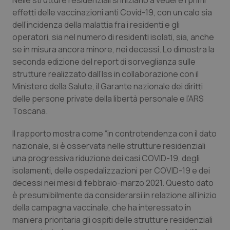
Nelle strutture residenziali si iniziano a vedere i primi
Calabria
Asma & BPCO
effetti delle vaccinazioni anti Covid-19, con un calo sia
dell’incidenza della malattia fra i residenti e gli
Campania
Car-T
operatori, sia nel numero di residenti isolati, sia, anche
se in misura ancora minore, nei decessi. Lo dimostra la
Emilia-Romagna
Colesterolo & coronaropatie
seconda edizione del report di sorveglianza sulle
strutture realizzato dall’Iss in collaborazione con il
Ministero della Salute, il Garante nazionale dei diritti
Friuli Venezia Giulia
Dermatite Atopica
delle persone private della libertà personale e l’ARS
Toscana.
Lazio
Diabete & glucometri
Il rapporto mostra come “in controtendenza con il dato
Liguria
Disturbi dell’umore
nazionale, si è osservata nelle strutture residenziali
una progressiva riduzione dei casi COVID-19, degli
Lombardia
Dolore
isolamenti, delle ospedalizzazioni per COVID-19 e dei
decessi nei mesi di febbraio-marzo 2021. Questo dato
Marche
Donna & Salute
è presumibilmente da considerarsi in relazione all’inizio
della campagna vaccinale, che ha interessato in
maniera prioritaria gli ospiti delle strutture residenziali
Molise
Epatiti