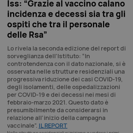
Iss: “Grazie al vaccino calano
incidenza e decessi sia tra gli
Scienza e Farmaci
ospiti che tra il personale
Studi e Analisi
delle Rsa”
Lettere al direttore
Lo rivela la seconda edizione del report di
sorveglianza dell’Istituto: “In
Edizioni Regionali
controtendenza con il dato nazionale, si è
osservata nelle strutture residenziali una
QS Pro
progressiva riduzione dei casi COVID-19,
degli isolamenti, delle ospedalizzazioni
Professionisti Sanitari.AI
per COVID-19 e dei decessi nei mesi di
febbraio-marzo 2021. Questo dato è
Abruzzo
QS Pro Gold
presumibilmente da considerarsi in
relazione all’inizio della campagna
QS Club
Newsletter
Basilicata
Artrite & artrosi
vaccinale”.
IL REPORT