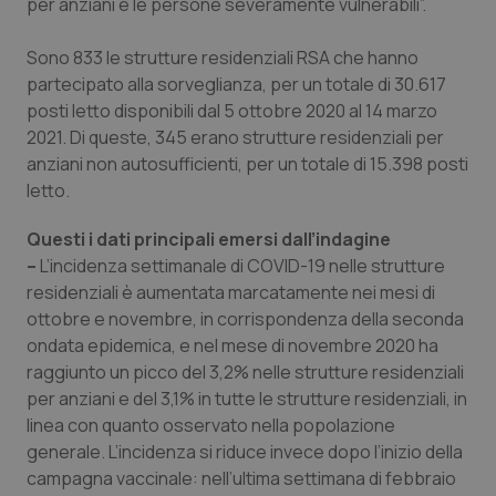
per anziani e le persone severamente vulnerabili”.
Piemonte
HIV
Sono 833 le strutture residenziali RSA che hanno
partecipato alla sorveglianza, per un totale di 30.617
Provincia Autonoma di Bolzano
Infezioni & Febbre
posti letto disponibili dal 5 ottobre 2020 al 14 marzo
2021. Di queste, 345 erano strutture residenziali per
Provincia Autonoma di Trento
Ipertensione & Scompenso
anziani non autosufficienti, per un totale di 15.398 posti
letto.
Puglia
Malattie rare
Questi i dati principali emersi dall’indagine
–
L’incidenza settimanale di COVID-19 nelle strutture
Sardegna
Malattia di Crohn & Rettocolite Ulcerosa
residenziali è aumentata marcatamente nei mesi di
ottobre e novembre, in corrispondenza della seconda
Sicilia
Neuroscienze & patologie neurodegenerative
ondata epidemica, e nel mese di novembre 2020 ha
raggiunto un picco del 3,2% nelle strutture residenziali
Toscana
Obesità
per anziani e del 3,1% in tutte le strutture residenziali, in
linea con quanto osservato nella popolazione
Umbria
Oftalmologia
generale. L’incidenza si riduce invece dopo l’inizio della
campagna vaccinale: nell’ultima settimana di febbraio