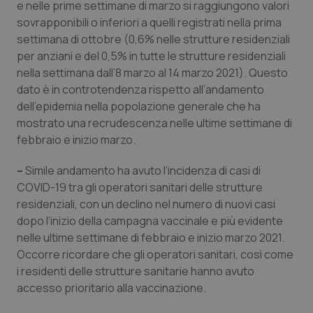
Valle D’Aosta
Oncodermatologia
e nelle prime settimane di marzo si raggiungono valori
sovrapponibili o inferiori a quelli registrati nella prima
Veneto
Oncoematologia
settimana di ottobre (0,6% nelle strutture residenziali
per anziani e del 0,5% in tutte le strutture residenziali
nella settimana dall’8 marzo al 14 marzo 2021). Questo
Oncologia & Nutrizione
dato è in controtendenza rispetto all’andamento
dell’epidemia nella popolazione generale che ha
Psoriasi & pelle
mostrato una recrudescenza nelle ultime settimane di
febbraio e inizio marzo.
Quotidiano Cardiologia
–
Simile andamento ha avuto l’incidenza di casi di
Quotidiano Chirurgia
COVID-19 tra gli operatori sanitari delle strutture
residenziali, con un declino nel numero di nuovi casi
Quotidiano Oncologia
dopo l’inizio della campagna vaccinale e più evidente
nelle ultime settimane di febbraio e inizio marzo 2021.
Occorre ricordare che gli operatori sanitari, così come
Quotidiano Pediatria
i residenti delle strutture sanitarie hanno avuto
accesso prioritario alla vaccinazione.
Rene & patologie urogenitali