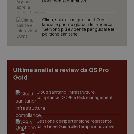
Documento di indirizzo
Clima, salute e migrazioni. L’Oms
lancia le priorità globali della ricerca:
“Servono più evidenze per guidare le
politiche sanitarie”
CookieScriptConsent
5 mesi
CookieScript
settim
www.quotidianosanita.it
Ultime analisi e review da QS Pro
Gold
Cloud sanitario: infrastrutture,
compliance, GDPR e Risk management
tracking-sites-ironfish-
www.quotidianosanita.it
4
tracking-enable
settim
Gestione dell'Ipertensione resistente:
2 gior
dalle Linee Guida alle terapie innovative