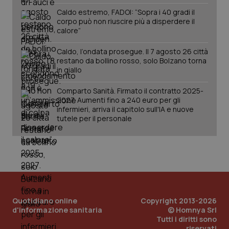
Caldo estremo, FADOI: “Sopra i 40 gradi il
corpo può non riuscire più a disperdere il
calore”
Caldo, l’ondata prosegue. Il 7 agosto 26 città
restano da bollino rosso, solo Bolzano torna
_ga_KM60CM4NPH
.quotidianosanita.it
1 anno
in giallo
mes
Comparto Sanità. Firmato il contratto 2025-
2027. Aumenti fino a 240 euro per gli
infermieri, arriva il capitolo sull'IA e nuove
tutele per il personale
Fornitore
/
Nome
Scadenza
Descrizion
Dominio
Nome
Fornitore
/
Dominio
Scadenza
Des
_ga_0VMQEQKQ1N
.quotidianosanita.it
1 anno 1
Questo
mese
cookie
VISITOR_INFO1_LIVE
5 mesi 4
Que
Google LLC
Quotidiano online
Copyright 2013-2026
viene
settimane
imp
.youtube.com
d'informazione sanitaria
© Homnya Srl
utilizzato
You
da Google
ten
Tutti i diritti sono
Analytics
pre
riservati