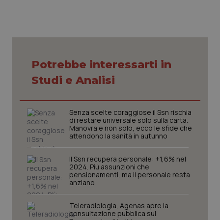
Necessari
Statistici
Marketing
Potrebbe interessarti in
I cookie necessari contribuiscono a rendere fruibile il
sito web abilitandone funzionalità di base quali la
Studi e Analisi
navigazione sulle pagine e l'accesso alle aree
protette del sito. Il sito web non è in grado di
funzionare correttamente senza questi cookie.
Nome
Fornitore
/
Dominio
Scaden
Senza scelte coraggiose il Ssn rischia
di restare universale solo sulla carta.
VISITOR_PRIVACY_METADATA
5 mesi
YouTube
Manovra e non solo, ecco le sfide che
settim
.youtube.com
attendono la sanità in autunno
Il Ssn recupera personale: +1,6% nel
2024. Più assunzioni che
pensionamenti, ma il personale resta
anziano
Teleradiologia, Agenas apre la
consultazione pubblica sul