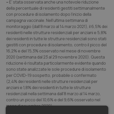
–
E’ stata osservata anche una notevole riduzione
Salute orale & impianti
della percentuale di residenti gestiti settimanalmente
con procedure di isolamento dopo l’inizio della
Sangue & coagulazione
campagna vaccinale. Nell’ultima settimana di
monitoraggio (dall’8 marzo al 14 marzo 2021), il 6,5% dei
Tiroide
residenti nelle strutture residenziali per anziani e 5,8%
dei residenti in tutte le strutture residenziali sono stati
gestiti con procedure di isolamento, contro il picco del
Tumore al seno
16,2% e del 15,3% osservato nel mese di novembre
2020 (settimana dal 23 al 29 novembre 2020). Questa
Tumore ovarico
riduzione è risultata particolarmente evidente quando
sono state analizzate le sole procedure di isolamento
Tumori del Polmone & Testa Collo
per COVID-19 sospetto, probabile o confermato
(2,4% dei residenti nelle strutture residenziali per
Tumori gastrointestinali
anziani e 1,8% dei residenti in tutte le strutture
residenziali nella settimana dall’8 marzo al 14 marzo,
Ulcera & Reflusso
contro un picco del 10,6% e del 9,6% osservato nel
mese di novembre 2020).
Vaccini