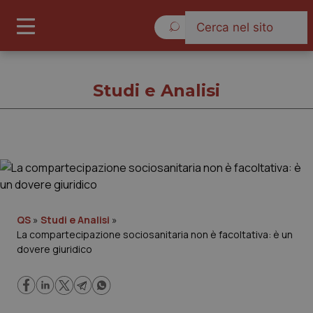
Giovedì 6 Agosto 2026
Studi e Analisi
Studi e Analisi
Cronache
QS
»
Studi e Analisi
»
La compartecipazione sociosanitaria non è facoltativa: è un
Governo e Parlamento
dovere giuridico
Regioni e Asl
Lavoro e Professioni