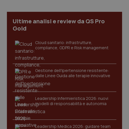
Ultime analisi e review da QS Pro
tracking-sites-ironfish-
www.quotidianosanita.it
4
tracking-enable
settim
Gold
2 gior
Cloud sanitario: infrastrutture,
compliance, GDPR e Risk management
tracking-sites-ironfish-
www.quotidianosanita.it
4
session-id
settim
2 gior
Gestione dell'Ipertensione resistente:
dalle Linee Guida alle terapie innovative
_ga
1 anno
Google LLC
mes
.quotidianosanita.it
Leadership Infermieristica 2026: nuovi
modelli di responsabilità e autonomia
Leadership Medica 2026: guidare team