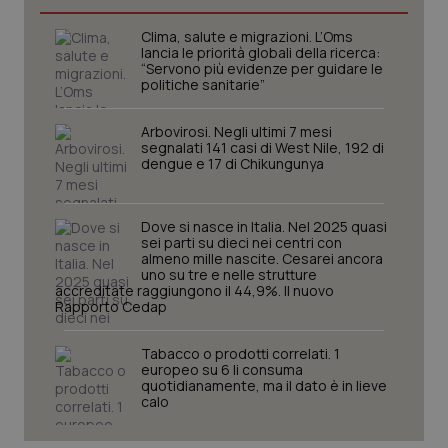
Clima, salute e migrazioni. L’Oms
lancia le priorità globali della ricerca:
“Servono più evidenze per guidare le
politiche sanitarie”
Arbovirosi. Negli ultimi 7 mesi
segnalati 141 casi di West Nile, 192 di
dengue e 17 di Chikungunya
Dove si nasce in Italia. Nel 2025 quasi
sei parti su dieci nei centri con
almeno mille nascite. Cesarei ancora
CookieScriptConsent
5 mesi
CookieScript
uno su tre e nelle strutture
settim
www.quotidianosanita.it
accreditate raggiungono il 44,9%. Il nuovo
Rapporto Cedap
Tabacco o prodotti correlati. 1
europeo su 6 li consuma
quotidianamente, ma il dato è in lieve
calo