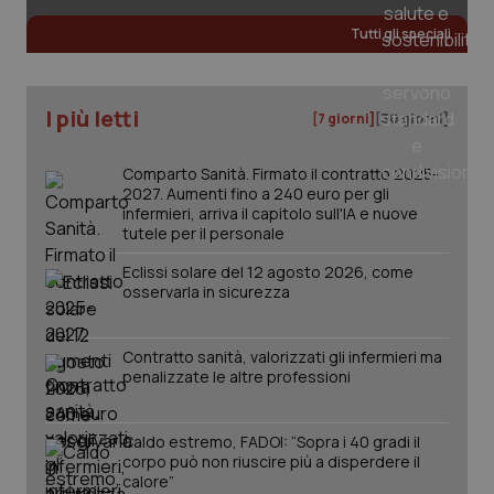
Tutti gli speciali
I più letti
[7 giorni]
[30 giorni]
Comparto Sanità. Firmato il contratto 2025-
2027. Aumenti fino a 240 euro per gli
infermieri, arriva il capitolo sull'IA e nuove
tutele per il personale
Eclissi solare del 12 agosto 2026, come
osservarla in sicurezza
_ga_KM60CM4NPH
.quotidianosanita.it
1 anno
mes
Contratto sanità, valorizzati gli infermieri ma
penalizzate le altre professioni
Caldo estremo, FADOI: “Sopra i 40 gradi il
corpo può non riuscire più a disperdere il
calore”