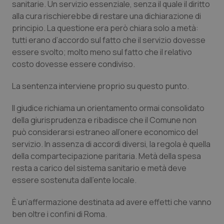
sanitarie. Un servizio essenziale, senza il quale il diritto
alla cura rischierebbe di restare una dichiarazione di
Piemonte
HIV
principio. La questione era però chiara solo a metà:
tutti erano d’accordo sul fatto che il servizio dovesse
Provincia Autonoma di Bolzano
Infezioni & Febbre
essere svolto; molto meno sul fatto che il relativo
costo dovesse essere condiviso.
Provincia Autonoma di Trento
Ipertensione & Scompenso
La sentenza interviene proprio su questo punto.
Puglia
Malattie rare
Il giudice richiama un orientamento ormai consolidato
della giurisprudenza e ribadisce che il Comune non
Sardegna
Malattia di Crohn & Rettocolite Ulcerosa
può considerarsi estraneo all’onere economico del
servizio. In assenza di accordi diversi, la regola è quella
Sicilia
Neuroscienze & patologie neurodegenerative
della compartecipazione paritaria. Metà della spesa
resta a carico del sistema sanitario e metà deve
Toscana
Obesità
essere sostenuta dall’ente locale.
Umbria
Oftalmologia
È un’affermazione destinata ad avere effetti che vanno
ben oltre i confini di Roma.