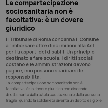
La compartecipazione
sociosanitaria non è
Scienza e Farmaci
facoltativa: è un dovere
Studi e Analisi
giuridico
Lettere al direttore
Il Tribunale di Roma condanna il Comune
a rimborsare oltre dieci milioni alla Asl
Edizioni Regionali
per i trasporti dei disabili. Un principio
destinato a fare scuola: i diritti sociali
QS Pro
costano e le amministrazioni devono
pagare, non possono scaricarsi le
Professionisti Sanitari.AI
responsabilità.
La compartecipazione sociosanitaria non è
Abruzzo
QS Pro Gold
facoltativa, è un dovere giuridico che discende
direttamente dalla tutela costituzionale della persona
QS Club
Newsletter
Basilicata
Artrite & artrosi
fragile: quando la solidarietà diventa un debito esigibile