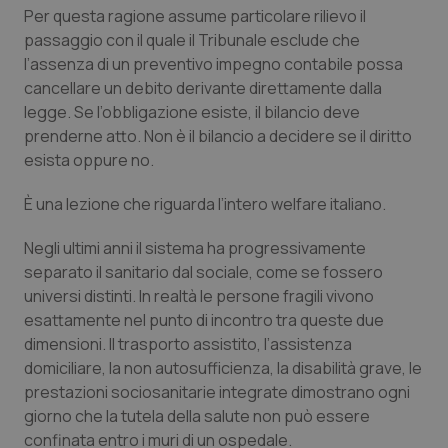
Per questa ragione assume particolare rilievo il
Salute orale & impianti
passaggio con il quale il Tribunale esclude che
l’assenza di un preventivo impegno contabile possa
Sangue & coagulazione
cancellare un debito derivante direttamente dalla
legge. Se l’obbligazione esiste, il bilancio deve
Tiroide
prenderne atto. Non è il bilancio a decidere se il diritto
esista oppure no.
Tumore al seno
È una lezione che riguarda l’intero welfare italiano.
Tumore ovarico
Negli ultimi anni il sistema ha progressivamente
separato il sanitario dal sociale, come se fossero
Tumori del Polmone & Testa Collo
universi distinti. In realtà le persone fragili vivono
esattamente nel punto di incontro tra queste due
Tumori gastrointestinali
dimensioni. Il trasporto assistito, l’assistenza
domiciliare, la non autosufficienza, la disabilità grave, le
Ulcera & Reflusso
prestazioni sociosanitarie integrate dimostrano ogni
giorno che la tutela della salute non può essere
Vaccini
confinata entro i muri di un ospedale.