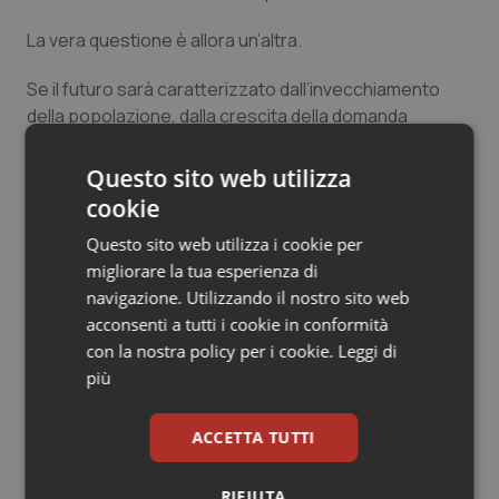
La vera questione è allora un’altra.
Se il futuro sarà caratterizzato dall’invecchiamento
della popolazione, dalla crescita della domanda
assistenziale e dalla diffusione delle fragilità croniche, il
modello tradizionale di ripartizione delle competenze
Questo sito web utilizza
tra Comuni e Servizio sanitario dovrà essere
cookie
ripensato. Non basta stabilire chi paga. Occorre
Questo sito web utilizza i cookie per
costruire una governance unitaria della presa in carico.
migliorare la tua esperienza di
La sentenza del Tribunale di Roma rappresenta
navigazione. Utilizzando il nostro sito web
dunque qualcosa di più di una vittoria processuale.
acconsenti a tutti i cookie in conformità
con la nostra policy per i cookie.
Leggi di
Essa ricorda che la solidarietà non è una parola affidata
più
alla retorica istituzionale. È un’obbligazione giuridica.
ACCETTA TUTTI
E quando diventa un’obbligazione giuridica, prima o poi
arriva anche il conto.
RIFIUTA