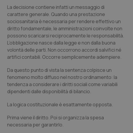
Valle D’Aosta
Oncodermatologia
La decisione contiene infatti un messaggio di
carattere generale. Quando una prestazione
Veneto
Oncoematologia
sociosanitaria è necessaria per rendere effettivo un
diritto fondamentale, le amministrazioni coinvolte non
Oncologia & Nutrizione
possono scaricarsi reciprocamente le responsabilità.
L’obbligazione nasce dalla legge e non dalla buona
Psoriasi & pelle
volontà delle parti. Non occorrono accordi salvifici né
artifici contabili. Occorre semplicemente adempiere.
Quotidiano Cardiologia
Da questo punto di vista la sentenza colpisce un
fenomeno molto diffuso nel nostro ordinamento: la
Quotidiano Chirurgia
tendenza a considerare i diritti sociali come variabili
dipendenti dalle disponibilità di bilancio.
Quotidiano Oncologia
La logica costituzionale è esattamente opposta.
Quotidiano Pediatria
Prima viene il diritto. Poi si organizza la spesa
Rene & patologie urogenitali
necessaria per garantirlo.