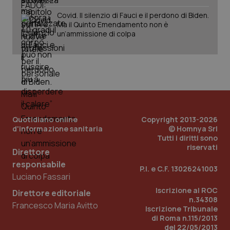
Fornitore
/
Nome
Scadenza
Descrizion
Covid. Il silenzio di Fauci e il perdono di Biden.
Dominio
Ma il Quinto Emendamento non è
Nome
Fornitore
/
Dominio
Scadenza
Des
_ga_0VMQEQKQ1N
.quotidianosanita.it
1 anno 1
Questo
un’ammissione di colpa
mese
cookie
VISITOR_INFO1_LIVE
5 mesi 4
Que
Google LLC
viene
settimane
imp
.youtube.com
utilizzato
You
da Google
ten
Analytics
pre
per
del
mantener
vid
lo stato
inco
della
può
sessione.
det
vis
Quotidiano online
Copyright 2013-2026
web
uti
d'informazione sanitaria
© Homnya Srl
nuo
Tutti i diritti sono
ver
riservati
dell
Direttore
You
responsabile
P.I. e C.F. 13026241003
__Secure-YNID
.youtube.com
5 mesi 4
Que
Luciano Fassari
settimane
imp
You
Iscrizione al ROC
Direttore editoriale
ten
n.34308
pre
Francesco Maria Avitto
del
Iscrizione Tribunale
vid
di Roma n.115/2013
inco
del 22/05/2013
può