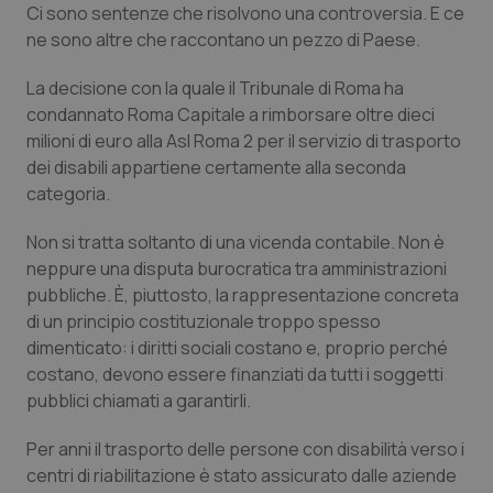
Ci sono sentenze che risolvono una controversia. E ce
Calabria
Asma & BPCO
ne sono altre che raccontano un pezzo di Paese.
Campania
Car-T
La decisione con la quale il Tribunale di Roma ha
condannato Roma Capitale a rimborsare oltre dieci
Emilia-Romagna
Colesterolo & coronaropatie
milioni di euro alla Asl Roma 2 per il servizio di trasporto
dei disabili appartiene certamente alla seconda
Friuli Venezia Giulia
Dermatite Atopica
categoria.
Non si tratta soltanto di una vicenda contabile. Non è
Lazio
Diabete & glucometri
neppure una disputa burocratica tra amministrazioni
pubbliche. È, piuttosto, la rappresentazione concreta
Liguria
Disturbi dell’umore
di un principio costituzionale troppo spesso
dimenticato: i diritti sociali costano e, proprio perché
Lombardia
Dolore
costano, devono essere finanziati da tutti i soggetti
pubblici chiamati a garantirli.
Marche
Donna & Salute
Per anni il trasporto delle persone con disabilità verso i
Molise
Epatiti
centri di riabilitazione è stato assicurato dalle aziende