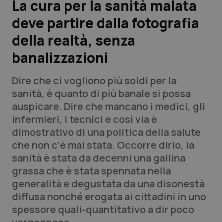
La cura per la sanità malata
deve partire dalla fotografia
Scienza e Farmaci
della realtà, senza
Studi e Analisi
banalizzazioni
Lettere al direttore
Dire che ci vogliono più soldi per la
sanità, è quanto di più banale si possa
Edizioni Regionali
auspicare. Dire che mancano i medici, gli
infermieri, i tecnici e così via è
QS Pro
dimostrativo di una politica della salute
che non c’è mai stata. Occorre dirlo, la
Professionisti Sanitari.AI
sanità è stata da decenni una gallina
grassa che è stata spennata nella
Abruzzo
QS Pro Gold
generalità e degustata da una disonestà
diffusa nonché erogata ai cittadini in uno
QS Club
Newsletter
Basilicata
Artrite & artrosi
spessore quali-quantitativo a dir poco