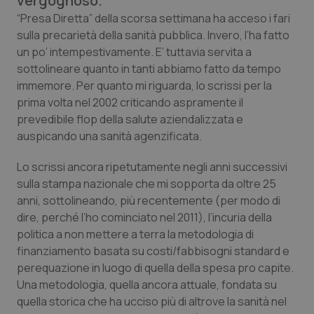
vergognoso.
Calabria
Asma & BPCO
“Presa Diretta” della scorsa settimana ha acceso i fari
sulla precarietà della sanità pubblica. Invero, l’ha fatto
Campania
Car-T
un po’ intempestivamente. E’ tuttavia servita a
sottolineare quanto in tanti abbiamo fatto da tempo
Emilia-Romagna
Colesterolo & coronaropatie
immemore. Per quanto mi riguarda, lo scrissi per la
prima volta nel 2002 criticando aspramente il
prevedibile flop della salute aziendalizzata e
Friuli Venezia Giulia
Dermatite Atopica
auspicando una sanità agenzificata.
Lazio
Diabete & glucometri
Lo scrissi ancora ripetutamente negli anni successivi
sulla stampa nazionale che mi sopporta da oltre 25
Liguria
Disturbi dell’umore
anni, sottolineando, più recentemente (per modo di
dire, perché l’ho cominciato nel 2011), l’incuria della
Lombardia
Dolore
politica a non mettere a terra la metodologia di
finanziamento basata su costi/fabbisogni standard e
Marche
Donna & Salute
perequazione in luogo di quella della spesa pro capite.
Una metodologia, quella ancora attuale, fondata su
quella storica che ha ucciso più di altrove la sanità nel
Molise
Epatiti