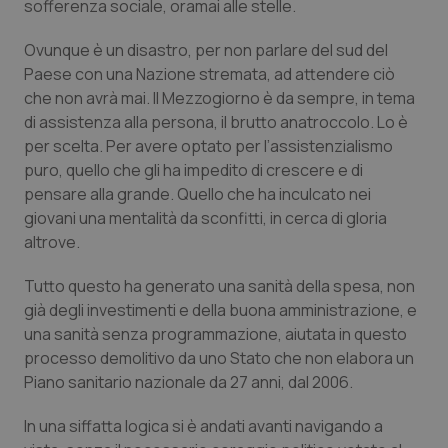
sofferenza sociale, oramai alle stelle.
Salute orale & impianti
Ovunque è un disastro, per non parlare del sud del
Paese con una Nazione stremata, ad attendere ciò
Sangue & coagulazione
che non avrà mai. Il Mezzogiorno è da sempre, in tema
di assistenza alla persona, il brutto anatroccolo. Lo è
Tiroide
per scelta. Per avere optato per l’assistenzialismo
puro, quello che gli ha impedito di crescere e di
Tumore al seno
pensare alla grande. Quello che ha inculcato nei
giovani una mentalità da sconfitti, in cerca di gloria
Tumore ovarico
altrove.
Tumori del Polmone & Testa Collo
Tutto questo ha generato una sanità della spesa, non
già degli investimenti e della buona amministrazione, e
una sanità senza programmazione, aiutata in questo
Tumori gastrointestinali
processo demolitivo da uno Stato che non elabora un
Piano sanitario nazionale da 27 anni, dal 2006.
Ulcera & Reflusso
In una siffatta logica si è andati avanti navigando a
Vaccini