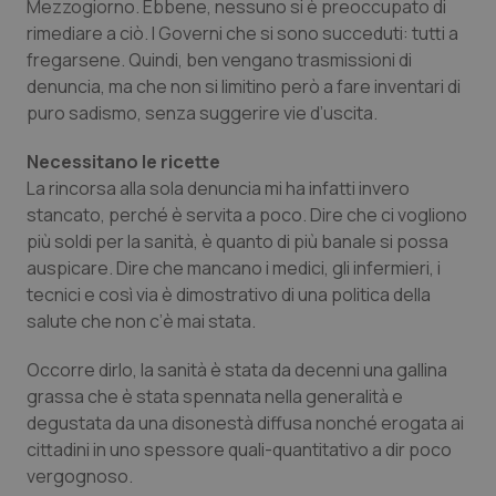
Mezzogiorno. Ebbene, nessuno si è preoccupato di
rimediare a ciò. I Governi che si sono succeduti: tutti a
Piemonte
HIV
fregarsene. Quindi, ben vengano trasmissioni di
denuncia, ma che non si limitino però a fare inventari di
Provincia Autonoma di Bolzano
Infezioni & Febbre
puro sadismo, senza suggerire vie d’uscita.
Provincia Autonoma di Trento
Ipertensione & Scompenso
Necessitano le ricette
La rincorsa alla sola denuncia mi ha infatti invero
Puglia
Malattie rare
stancato, perché è servita a poco. Dire che ci vogliono
più soldi per la sanità, è quanto di più banale si possa
auspicare. Dire che mancano i medici, gli infermieri, i
Sardegna
Malattia di Crohn & Rettocolite Ulcerosa
tecnici e così via è dimostrativo di una politica della
salute che non c’è mai stata.
Sicilia
Neuroscienze & patologie neurodegenerative
Occorre dirlo, la sanità è stata da decenni una gallina
Toscana
Obesità
grassa che è stata spennata nella generalità e
degustata da una disonestà diffusa nonché erogata ai
Umbria
Oftalmologia
cittadini in uno spessore quali-quantitativo a dir poco
vergognoso.