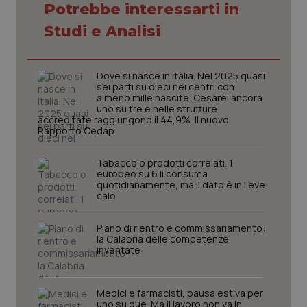
Potrebbe interessarti in
Studi e Analisi
Dove si nasce in Italia. Nel 2025 quasi
tracking-sites-ironfish-
www.quotidianosanita.it
4
tracking-enable
sei parti su dieci nei centri con
settim
2 gior
almeno mille nascite. Cesarei ancora
uno su tre e nelle strutture
accreditate raggiungono il 44,9%. Il nuovo
Rapporto Cedap
tracking-sites-ironfish-
www.quotidianosanita.it
4
Tabacco o prodotti correlati. 1
session-id
settim
europeo su 6 li consuma
2 gior
quotidianamente, ma il dato è in lieve
calo
Piano di rientro e commissariamento:
_ga
1 anno
Google LLC
la Calabria delle competenze
mes
.quotidianosanita.it
inventate
Medici e farmacisti, pausa estiva per
uno su due. Ma il lavoro non va in