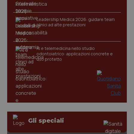
Leadership Medica 2026: guidare team
clinici ad alte prestazioni
AI e telemedicina nello studio
odontoiatrico: applicazioni concrete e
uso protetto
_ga_KM60CM4NPH
.quotidianosanita.it
1 anno
mes
Gli speciali