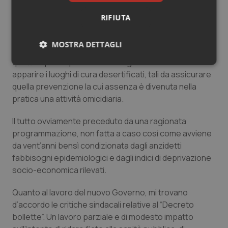
dei fondi PNRR, e con l’assistenza che dovrà
incrementare certamente di livello, anche a garanzia
RIFIUTA
del long Covid. Al riguardo, necessiterà tanto
personale per farle divenire strutture funzionanti e
MOSTRA DETTAGLI
godibili dalla collettività. Così come occorreranno tanti
quattrini per coprire i vuoti di organico che fanno
Necessari
Statistici
Marketing
apparire i luoghi di cura desertificati, tali da assicurare
quella prevenzione la cui assenza è divenuta nella
pratica una attività omicidiaria.
Il tutto ovviamente preceduto da una ragionata
programmazione, non fatta a caso così come avviene
Necessari
Statistici
Marketing
da vent’anni bensì condizionata dagli anzidetti
fabbisogni epidemiologici e dagli indici di deprivazione
I cookie necessari contribuiscono a rendere fruibile il
sito web abilitandone funzionalità di base quali la
socio-economica rilevati.
navigazione sulle pagine e l'accesso alle aree
protette del sito. Il sito web non è in grado di
funzionare correttamente senza questi cookie.
Quanto al lavoro del nuovo Governo, mi trovano
d’accordo le critiche sindacali relative al “Decreto
Nome
Fornitore
/
Dominio
Scaden
bollette”. Un lavoro parziale e di modesto impatto
VISITOR_PRIVACY_METADATA
5 mesi
YouTube
settim
.youtube.com