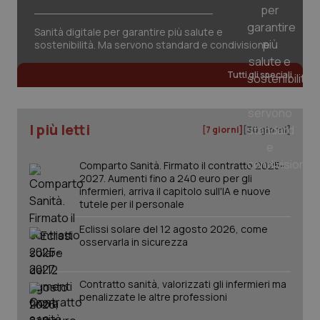
Sanità digitale per garantire più salute e
Fornitore
/
sostenibilità. Ma servono standard e condivisione
Nome
Scadenza
Descrizion
Dominio
Nome
Fornitore
/
Dominio
Scadenza
Des
_ga_0VMQEQKQ1N
.quotidianosanita.it
1 anno 1
Questo
Tutti gli speciali
mese
cookie
VISITOR_INFO1_LIVE
5 mesi 4
Que
Google LLC
viene
settimane
imp
.youtube.com
utilizzato
You
da Google
ten
Analytics
pre
I più letti
[7 giorni]
[30 giorni]
per
del
mantener
vid
lo stato
inco
della
può
Comparto Sanità. Firmato il contratto 2025-
sessione.
det
2027. Aumenti fino a 240 euro per gli
vis
infermieri, arriva il capitolo sull'IA e nuove
web
tutele per il personale
uti
nuo
ver
Eclissi solare del 12 agosto 2026, come
dell
osservarla in sicurezza
You
__Secure-YNID
.youtube.com
5 mesi 4
Que
settimane
imp
Contratto sanità, valorizzati gli infermieri ma
You
ten
penalizzate le altre professioni
pre
del