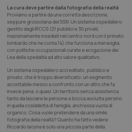
Valle D’Aosta
Oncodermatologia
La cura deve partire dalla fotografia della realtà
Proviamo a partire da una corretta descrizione,
Veneto
Oncoematologia
seppure grossolana del SSN. Un sistema ospedaliero
gestito dagli IRCCS (21 pubblici e 30 privati,
Oncologia & Nutrizione
massimamente insediati nel centro-nord con il primato
lombardo che ne conta 14) che funziona a meraviglia,
Psoriasi & pelle
con politiche occupazionali curate e erogazione dei
Lea della spedalità ad alto valore qualitativo.
Quotidiano Cardiologia
Un sistema ospedaliero accreditato, pubblico e
privato, che è troppo diversificato: un segmento
Quotidiano Chirurgia
accettabile messo a confronto con un altro che fa
invece pena, o quasi. Un territorio senza assistenza
Quotidiano Oncologia
tanto da lasciare le persone a bocca asciutta persino
in quella cosiddetta di famiglia, anch’essa vuota di
Quotidiano Pediatria
organico. Cosa vuole pretendere da una simile
fotografia della realtà? Quanto ha fatto vedere
Rene & patologie urogenitali
Riccardo Iacona è solo una piccola parte della