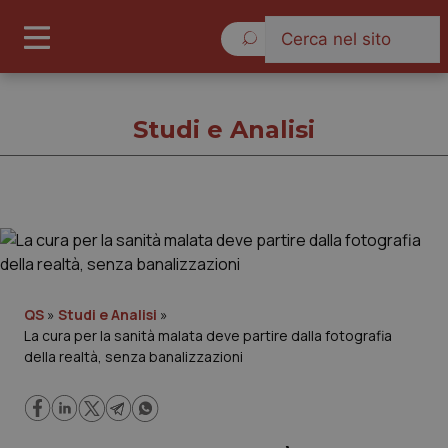
Giovedì 6 Agosto 2026
Studi e Analisi
Studi e Analisi
Cronache
QS
»
Studi e Analisi
»
La cura per la sanità malata deve partire dalla fotografia
Governo e Parlamento
della realtà, senza banalizzazioni
Regioni e Asl
Lavoro e Professioni