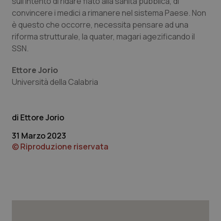
sull’intento di ridare fiato alla sanità pubblica, di
convincere i medici a rimanere nel sistema Paese. Non
è questo che occorre, necessita pensare ad una
riforma strutturale, la quater, magari agezificando il
SSN.
Ettore Jorio
Università della Calabria
Ettore Jorio
31 Marzo 2023
© Riproduzione riservata
CookieScriptConsent
5 mesi
CookieScript
settim
www.quotidianosanita.it