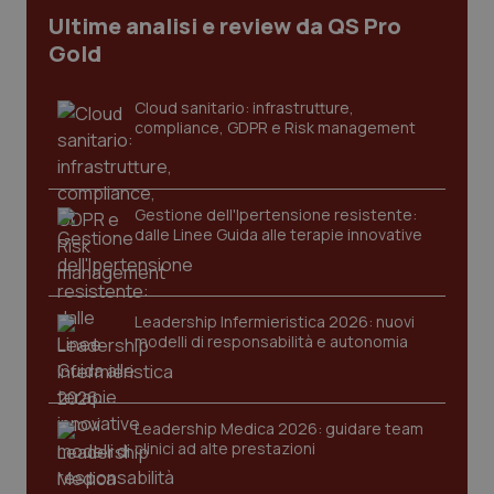
Ultime analisi e review da QS Pro
Gold
tracking-sites-ironfish-
www.quotidianosanita.it
4
tracking-enable
settim
2 gior
Cloud sanitario: infrastrutture,
compliance, GDPR e Risk management
tracking-sites-ironfish-
www.quotidianosanita.it
4
session-id
settim
2 gior
Gestione dell'Ipertensione resistente:
dalle Linee Guida alle terapie innovative
_ga
1 anno
Google LLC
mes
Leadership Infermieristica 2026: nuovi
.quotidianosanita.it
modelli di responsabilità e autonomia
Leadership Medica 2026: guidare team
clinici ad alte prestazioni