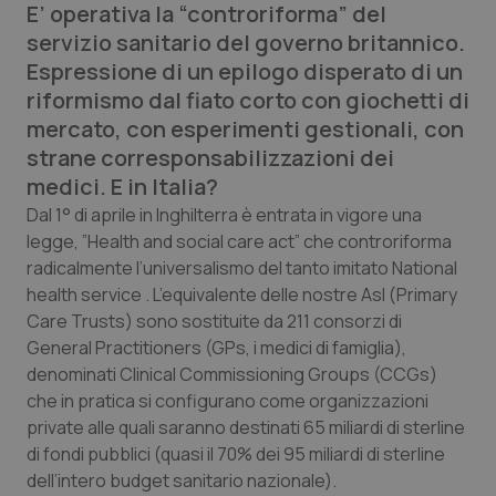
E’ operativa la “controriforma” del
servizio sanitario del governo britannico.
Scienza e Farmaci
Espressione di un epilogo disperato di un
riformismo dal fiato corto con giochetti di
Studi e Analisi
mercato, con esperimenti gestionali, con
strane corresponsabilizzazioni dei
Lettere al direttore
medici. E in Italia?
Dal 1° di aprile in Inghilterra è entrata in vigore una
Edizioni Regionali
legge, ”Health and social care act” che controriforma
radicalmente l’universalismo del tanto imitato National
QS Pro
health service . L’equivalente delle nostre Asl (Primary
Care Trusts) sono sostituite da 211 consorzi di
Professionisti Sanitari.AI
General Practitioners (GPs, i medici di famiglia),
denominati Clinical Commissioning Groups (CCGs)
Abruzzo
QS Pro Gold
che in pratica si configurano come organizzazioni
private alle quali saranno destinati 65 miliardi di sterline
QS Club
Newsletter
di fondi pubblici (quasi il 70% dei 95 miliardi di sterline
Basilicata
Artrite & artrosi
dell’intero budget sanitario nazionale).