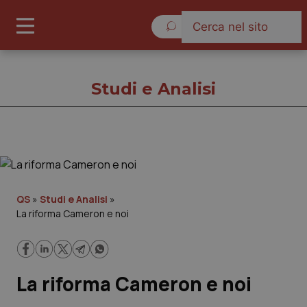
Domenica 9 Agosto 2026
Studi e Analisi
Studi e Analisi
Cronache
QS
»
Studi e Analisi
»
La riforma Cameron e noi
Governo e Parlamento
Regioni e Asl
La riforma Cameron e noi
Lavoro e Professioni