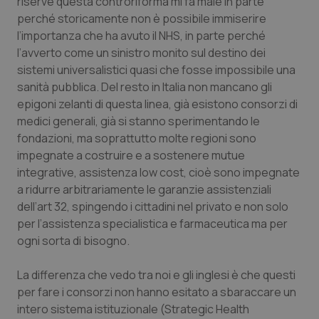
riserve questa controriforma mi fa male in parte
Valle D’Aosta
Oncodermatologia
perché storicamente non è possibile immiserire
l’importanza che ha avuto il NHS, in parte perché
Veneto
Oncoematologia
l’avverto come un sinistro monito sul destino dei
sistemi universalistici quasi che fosse impossibile una
Oncologia & Nutrizione
sanità pubblica. Del resto in Italia non mancano gli
epigoni zelanti di questa linea, già esistono consorzi di
Psoriasi & pelle
medici generali, già si stanno sperimentando le
fondazioni, ma soprattutto molte regioni sono
Quotidiano Cardiologia
impegnate a costruire e a sostenere mutue
integrative, assistenza low cost, cioè sono impegnate
Quotidiano Chirurgia
a ridurre arbitrariamente le garanzie assistenziali
dell’art 32, spingendo i cittadini nel privato e non solo
per l’assistenza specialistica e farmaceutica ma per
Quotidiano Oncologia
ogni sorta di bisogno.
Quotidiano Pediatria
La differenza che vedo tra noi e gli inglesi è che questi
per fare i consorzi non hanno esitato a sbaraccare un
Rene & patologie urogenitali
intero sistema istituzionale (Strategic Health