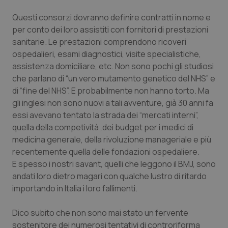
Calabria
Asma & BPCO
Questi consorzi dovranno definire contratti in nome e
per conto dei loro assistiti con fornitori di prestazioni
Campania
Car-T
sanitarie. Le prestazioni comprendono ricoveri
ospedalieri, esami diagnostici, visite specialistiche,
Emilia-Romagna
Colesterolo & coronaropatie
assistenza domiciliare, etc. Non sono pochi gli studiosi
che parlano di “un vero mutamento genetico del NHS” e
Friuli Venezia Giulia
Dermatite Atopica
di “fine del NHS”. E probabilmente non hanno torto. Ma
gli inglesi non sono nuovi a tali avventure, già 30 anni fa
Lazio
Diabete & glucometri
essi avevano tentato la strada dei “mercati interni”,
quella della competività ,dei budget per i medici di
medicina generale, della rivoluzione manageriale e più
Liguria
Disturbi dell’umore
recentemente quella delle fondazioni ospedaliere.
E spesso i nostri savant, quelli che leggono il BMJ, sono
Lombardia
Dolore
andati loro dietro magari con qualche lustro di ritardo
importando in Italia i loro fallimenti.
Marche
Donna & Salute
Dico subito che non sono mai stato un fervente
Molise
Epatiti
sostenitore dei numerosi tentativi di controriforma