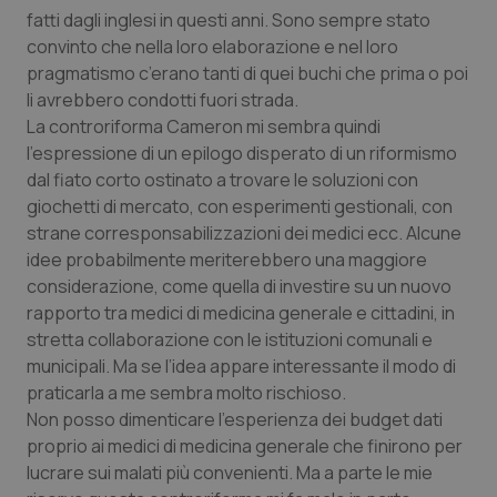
fatti dagli inglesi in questi anni. Sono sempre stato
Piemonte
HIV
convinto che nella loro elaborazione e nel loro
pragmatismo c’erano tanti di quei buchi che prima o poi
Provincia Autonoma di Bolzano
Infezioni & Febbre
li avrebbero condotti fuori strada.
La controriforma Cameron mi sembra quindi
l’espressione di un epilogo disperato di un riformismo
Provincia Autonoma di Trento
Ipertensione & Scompenso
dal fiato corto ostinato a trovare le soluzioni con
giochetti di mercato, con esperimenti gestionali, con
Puglia
Malattie rare
strane corresponsabilizzazioni dei medici ecc. Alcune
idee probabilmente meriterebbero una maggiore
Sardegna
Malattia di Crohn & Rettocolite Ulcerosa
considerazione, come quella di investire su un nuovo
rapporto tra medici di medicina generale e cittadini, in
Sicilia
Neuroscienze & patologie neurodegenerative
stretta collaborazione con le istituzioni comunali e
municipali. Ma se l’idea appare interessante il modo di
Toscana
Obesità
praticarla a me sembra molto rischioso.
Non posso dimenticare l’esperienza dei budget dati
Umbria
Oftalmologia
proprio ai medici di medicina generale che finirono per
lucrare sui malati più convenienti. Ma a parte le mie