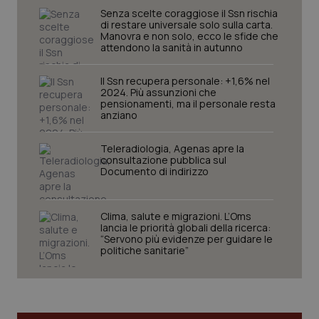
Senza scelte coraggiose il Ssn rischia
di restare universale solo sulla carta.
Manovra e non solo, ecco le sfide che
attendono la sanità in autunno
Il Ssn recupera personale: +1,6% nel
2024. Più assunzioni che
pensionamenti, ma il personale resta
anziano
Teleradiologia, Agenas apre la
consultazione pubblica sul
Documento di indirizzo
CookieScriptConsent
5 mesi
CookieScript
settim
www.quotidianosanita.it
Clima, salute e migrazioni. L’Oms
lancia le priorità globali della ricerca:
“Servono più evidenze per guidare le
politiche sanitarie”