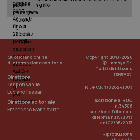
Nome
Scadenza
Descrizion
Dominio
in giallo
Nome
Fornitore
/
Dominio
Scadenza
Des
_ga_0VMQEQKQ1N
.quotidianosanita.it
1 anno 1
Questo
mese
cookie
VISITOR_INFO1_LIVE
5 mesi 4
Que
Google LLC
viene
settimane
imp
.youtube.com
utilizzato
You
da Google
ten
Analytics
pre
per
del
mantener
vid
lo stato
inco
della
può
sessione.
det
Quotidiano online
Copyright 2013-2026
vis
d'informazione sanitaria
© Homnya Srl
web
Tutti i diritti sono
uti
riservati
nuo
Direttore
ver
dell
responsabile
P.I. e C.F. 13026241003
You
Luciano Fassari
__Secure-YNID
.youtube.com
5 mesi 4
Que
Iscrizione al ROC
settimane
imp
Direttore editoriale
You
n.34308
Francesco Maria Avitto
ten
Iscrizione Tribunale
pre
di Roma n.115/2013
del
del 22/05/2013
vid
inco
può
Riproduzione
det
riservata
vis