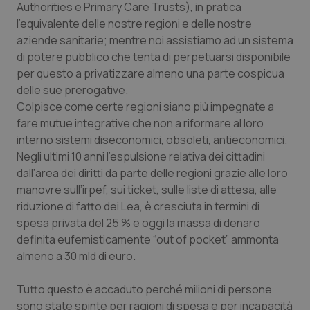
Authorities e Primary Care Trusts), in pratica
Salute orale & impianti
l’equivalente delle nostre regioni e delle nostre
aziende sanitarie; mentre noi assistiamo ad un sistema
Sangue & coagulazione
di potere pubblico che tenta di perpetuarsi disponibile
per questo a privatizzare almeno una parte cospicua
Tiroide
delle sue prerogative.
Colpisce come certe regioni siano più impegnate a
fare mutue integrative che non a riformare al loro
Tumore al seno
interno sistemi diseconomici, obsoleti, antieconomici.
Negli ultimi 10 anni l’espulsione relativa dei cittadini
Tumore ovarico
dall’area dei diritti da parte delle regioni grazie alle loro
manovre sull’irpef, sui ticket, sulle liste di attesa, alle
Tumori del Polmone & Testa Collo
riduzione di fatto dei Lea, è cresciuta in termini di
spesa privata del 25 % e oggi la massa di denaro
Tumori gastrointestinali
definita eufemisticamente “out of pocket” ammonta
almeno a 30 mld di euro.
Ulcera & Reflusso
Tutto questo è accaduto perché milioni di persone
Vaccini
sono state spinte per ragioni di spesa e per incapacità