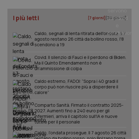
I più letti
[7 giorni]
[30 giorni]
Caldo, segnali di lenta ritirata dell'ondata: il 7
agosto restano 26 città da bollino rosso, l'8
scendono a 19
Covid. Il silenzio di Fauci e il perdono di Biden.
Ma il Quinto Emendamento non è
un’ammissione di colpa
_ga_KM60CM4NPH
.quotidianosanita.it
1 anno
Caldo estremo, FADOI: “Sopra i 40 gradi il
mes
corpo può non riuscire più a disperdere il
calore”
Comparto Sanità. Firmato il contratto 2025-
2027. Aumenti fino a 240 euro per gli
infermieri, arriva il capitolo sull'IA e nuove
tutele per il personale
Caldo, l’ondata prosegue. Il 7 agosto 26 città
Fornitore
/
restano da bollino rosso, solo Bolzano torna