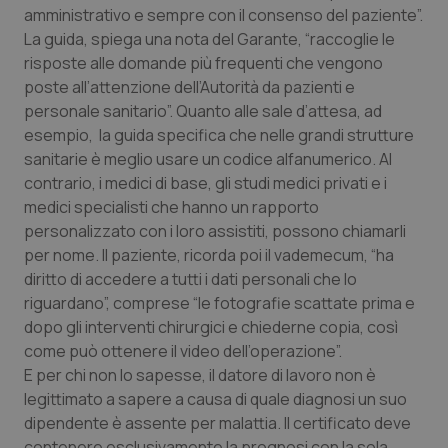
amministrativo e sempre con il consenso del paziente”.
Piemonte
HIV
La guida, spiega una nota del Garante, “raccoglie le
risposte alle domande più frequenti che vengono
Provincia Autonoma di Bolzano
Infezioni & Febbre
poste all’attenzione dell’Autorità da pazienti e
personale sanitario”. Quanto alle sale d’attesa, ad
esempio, la guida specifica che nelle grandi strutture
Provincia Autonoma di Trento
Ipertensione & Scompenso
sanitarie è meglio usare un codice alfanumerico. Al
contrario, i medici di base, gli studi medici privati e i
Puglia
Malattie rare
medici specialisti che hanno un rapporto
personalizzato con i loro assistiti, possono chiamarli
Sardegna
Malattia di Crohn & Rettocolite Ulcerosa
per nome. Il paziente, ricorda poi il vademecum, “ha
diritto di accedere a tutti i dati personali che lo
Sicilia
Neuroscienze & patologie neurodegenerative
riguardano”, comprese “le fotografie scattate prima e
dopo gli interventi chirurgici e chiederne copia, così
Toscana
Obesità
come può ottenere il video dell’operazione”.
E per chi non lo sapesse, il datore di lavoro non è
Umbria
Oftalmologia
legittimato a sapere a causa di quale diagnosi un suo
dipendente è assente per malattia. Il certificato deve
contenere esclusivamente la prognosi con la sola