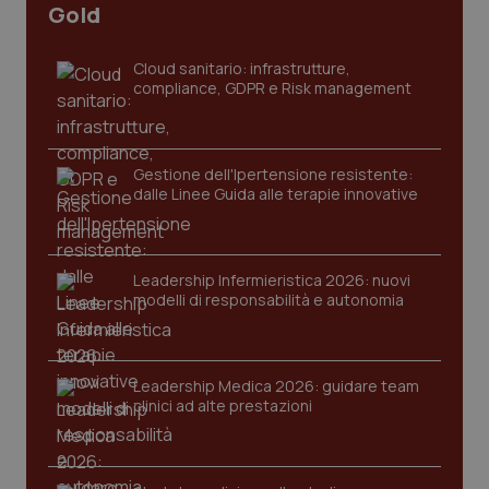
I cookie necessari contribuiscono a rendere fruibile il
Gold
sito web abilitandone funzionalità di base quali la
navigazione sulle pagine e l'accesso alle aree
protette del sito. Il sito web non è in grado di
Cloud sanitario: infrastrutture,
funzionare correttamente senza questi cookie.
compliance, GDPR e Risk management
Nome
Fornitore
/
Dominio
Scaden
VISITOR_PRIVACY_METADATA
5 mesi
YouTube
settim
.youtube.com
Gestione dell'Ipertensione resistente:
dalle Linee Guida alle terapie innovative
Leadership Infermieristica 2026: nuovi
modelli di responsabilità e autonomia
Leadership Medica 2026: guidare team
clinici ad alte prestazioni