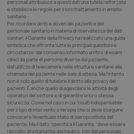
personali attribuisce a questi dati una tutela rafforzata
Calabria
Asma & BPCO
e stabilisce le regole per il loro trattamento in ambito
sanitario.
Campania
Car-T
Per ricordare diritti e doveri dei pazienti e del
personale sanitario in materia di riservatezza dei dati
Emilia-Romagna
Colesterolo & coronaropatie
sanitari, il Garante della Privacy ha realizzato una guida
sintetica che affronta tutte le principali questioni e
Friuli Venezia Giulia
Dermatite Atopica
circostanze: dal consenso informato al ritiro di esami
clinici da parte di persone diverse dal paziente,
Lazio
Diabete & glucometri
dall’utilizzo di telecamere nelle strutture sanitarie alla
chiamata del paziente nelle sale di attesa. Ma l’intento
non è solo quello di tutelare il diritto alla privacy del
Liguria
Disturbi dell’umore
pazienti. È anche quello di agevolare le attività degli
operatori del settore e di garantire la loro stessa
Lombardia
Dolore
sicurezza. Come nel caso in cui “risulti indispensabile
per il tipo di intervento o terapia che si deve eseguire”
Marche
Donna & Salute
conoscere l’eventuale stato di sieropositività del
paziente. Ma il dato, specifica il Garante, “deve essere
Molise
Epatiti
raccolto direttamente dal medico, non dal personale