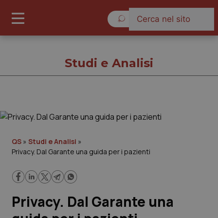
Giovedì 6 Agosto 2026
Studi e Analisi
Studi e Analisi
Cronache
QS
»
Studi e Analisi
»
Privacy. Dal Garante una guida per i pazienti
Governo e Parlamento
Regioni e Asl
Privacy. Dal Garante una
Lavoro e Professioni