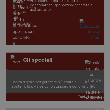
AI e telemedicina nello studio
CookieScriptConsent
5 mesi
CookieScript
settim
www.quotidianosanita.it
odontoiatrico: applicazioni concrete e
uso protetto
Gli speciali
tracking-sites-ironfish-
www.quotidianosanita.it
4
tracking-enable
settim
2 gior
Sanità digitale per garantire più salute e
sostenibilità. Ma servono standard e condivisione
tracking-sites-ironfish-
www.quotidianosanita.it
4
session-id
settim
Tutti gli speciali
2 gior