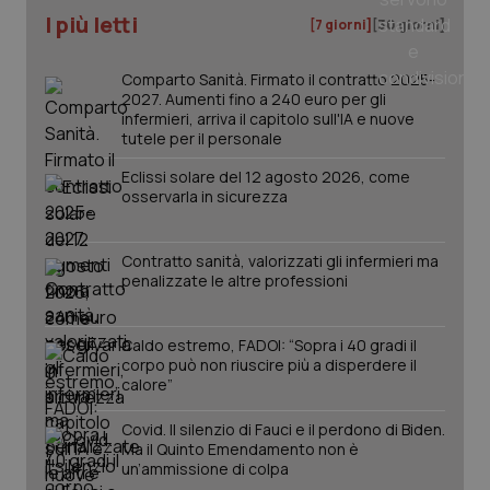
I più letti
[7 giorni]
[30 giorni]
_ga
1 anno
Google LLC
mes
.quotidianosanita.it
Comparto Sanità. Firmato il contratto 2025-
2027. Aumenti fino a 240 euro per gli
infermieri, arriva il capitolo sull'IA e nuove
tutele per il personale
Eclissi solare del 12 agosto 2026, come
osservarla in sicurezza
Contratto sanità, valorizzati gli infermieri ma
penalizzate le altre professioni
Caldo estremo, FADOI: “Sopra i 40 gradi il
corpo può non riuscire più a disperdere il
calore”
Covid. Il silenzio di Fauci e il perdono di Biden.
Ma il Quinto Emendamento non è
un’ammissione di colpa