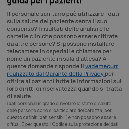
guida per i pazienti
Il personale sanitario può utilizzare i dati
Scienza e Farmaci
sulla salute del paziente senza il suo
consenso? I risultati delle analisi e le
Studi e Analisi
cartelle cliniche possono essere ritirate
da altre persone? Si possono installare
Lettere al direttore
telecamere in ospedali e chiamare per
nome un paziente in sala d’attesa? A
Edizioni Regionali
queste domande risponde il
vademecum
realizzato dal Garante della Privacy
per
QS Pro
offrire ai pazienti tutte le informazioni sui
loro diritti di riservatezza quando si tratta
Professionisti Sanitari.AI
di salute.
Abruzzo
QS Pro Gold
I dati personali in grado di rivelare lo stato di salute
delle persone sono di particolare delicatezza, per
QS Club
Newsletter
questo definiti “dati sensibili”, e non possono essere
Basilicata
Artrite & artrosi
diffusi. E per questo il Codice sulla protezione dei dati