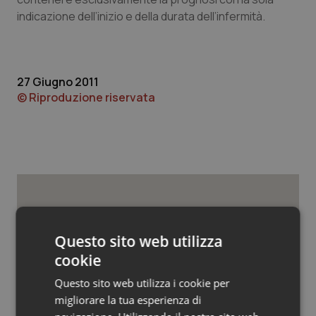
Valle D’Aosta
Oncodermatologia
indicazione dell’inizio e della durata dell’infermità.
Veneto
Oncoematologia
Oncologia & Nutrizione
27 Giugno 2011
© Riproduzione riservata
Psoriasi & pelle
Quotidiano Cardiologia
Quotidiano Chirurgia
Potrebbe interessarti in
Quotidiano Oncologia
Studi e Analisi
Questo sito web utilizza
cookie
Quotidiano Pediatria
Clima, salute e migrazioni. L’Oms
Questo sito web utilizza i cookie per
lancia le priorità globali della ricerca:
Rene & patologie urogenitali
migliorare la tua esperienza di
“Servono più evidenze per guidare le
politiche sanitarie”