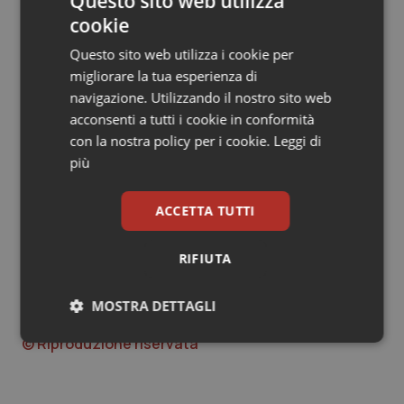
Questo sito web utilizza
creando aggregazione, motivazione e miglioramento
cookie
della qualità nell’assistenza ai nostri pazienti.
Questo sito web utilizza i cookie per
Occorre però che queste idee, per poter agire da reali
migliorare la tua esperienza di
commutatori, trovino dei “portatori” politici coraggiosi
navigazione. Utilizzando il nostro sito web
in grado di concretizzarle in “tempi certi”. La risposta
acconsenti a tutti i cookie in conformità
alle sfide sanitarie di oggi e di domani dipenderanno in
con la nostra policy per i cookie.
Leggi di
larga parte da questo impegno.
più
Dr. Giorgio Ventoruzzo
ACCETTA TUTTI
Referente Coordinamento specialisti ospedalieri
RIFIUTA
Giorgio Ventoruzzo
MOSTRA DETTAGLI
10 Giugno 2021
© Riproduzione riservata
Necessari
Statistici
Marketing