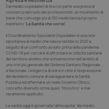
Ripresa e Resilienza
Calabria
Asma & BPCO
Dai medici ospedalieri di Arezzo parte una presa di
coscienza del ruolo dei professionisti: un movimento di
Campania
Car-T
base che coinvolge più di 150 medici lancia il proprio
manifesto “
La Sanità che vorrei
”.
Emilia-Romagna
Colesterolo & coronaropatie
Il Coordinamento Specialisti Ospedalieri è una rete
spontanea di medici che nasce nel Marzo 2020 a
Friuli Venezia Giulia
Dermatite Atopica
seguito di un confronto avviato prima della pandemia
COVID-19 per cercare di affrontare le criticità sanitarie
Lazio
Diabete & glucometri
del territorio aretino che si inseriscono nell’ambito di
una crisi più generale del Sistema Sanitario Regionale
Liguria
Disturbi dell’umore
e Nazionale. L’esigenza di unirsi in rete è l’espressione
del desiderio comune di salvaguardare la Sanità
Lombardia
Dolore
Pubblica ed affermare un reale Governo Clinico,
concetto divenuto ormai quasi “filosofico” e mai
Marche
Donna & Salute
veramente applicato.
Molise
Epatiti
La sanità oggi è governata “all’insaputa” dei medici,