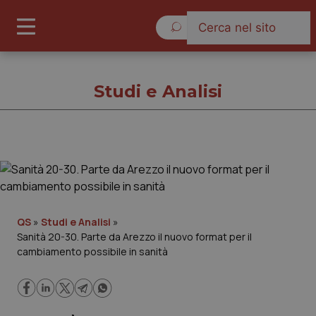
Lunedì 10 Agosto 2026
Studi e Analisi
Studi e Analisi
Cronache
QS
»
Studi e Analisi
»
Sanità 20-30. Parte da Arezzo il nuovo format per il
Governo e Parlamento
cambiamento possibile in sanità
Regioni e Asl
Lavoro e Professioni