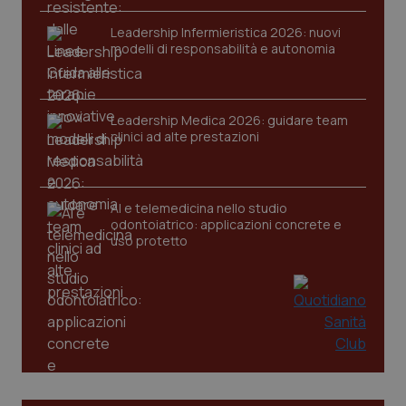
tracking-sites-ironfish-
www.quotidianosanita.it
4
Leadership Infermieristica 2026: nuovi
session-id
settim
modelli di responsabilità e autonomia
2 gior
Leadership Medica 2026: guidare team
_ga
1 anno
Google LLC
clinici ad alte prestazioni
mes
.quotidianosanita.it
AI e telemedicina nello studio
odontoiatrico: applicazioni concrete e
uso protetto