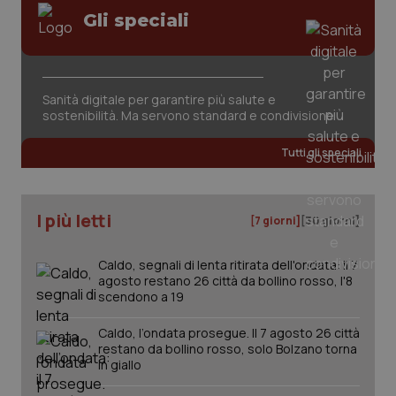
Gli speciali
Sanità digitale per garantire più salute e
sostenibilità. Ma servono standard e condivisione
Tutti gli speciali
PHPSESSID
Sessio
PHP.net
www.quotidianosanita.it
I più letti
[7 giorni]
[30 giorni]
Caldo, segnali di lenta ritirata dell'ondata: il 7
agosto restano 26 città da bollino rosso, l'8
scendono a 19
Caldo, l’ondata prosegue. Il 7 agosto 26 città
restano da bollino rosso, solo Bolzano torna
in giallo