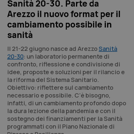
Sanità 20-30. Parte da
Arezzo il nuovo format per il
Scienza e Farmaci
cambiamento possibile in
Studi e Analisi
sanità
Lettere al direttore
Il 21-22 giugno nasce ad Arezzo
Sanità
20-30
: un laboratorio permanente di
Edizioni Regionali
confronto, riflessione e condivisione di
idee, proposte e soluzioni per il rilancio e
QS Pro
la riforma del Sistema Sanitario.
Obiettivo: riflettere sul cambiamento
Professionisti Sanitari.AI
necessario e possibile. C’è bisogno,
infatti, di un cambiamento profondo dopo
Abruzzo
QS Pro Gold
la dura lezione della pandemia e con il
sostegno dei finanziamenti per la Sanità
QS Club
Newsletter
Basilicata
Artrite & artrosi
programmati con il Piano Nazionale di