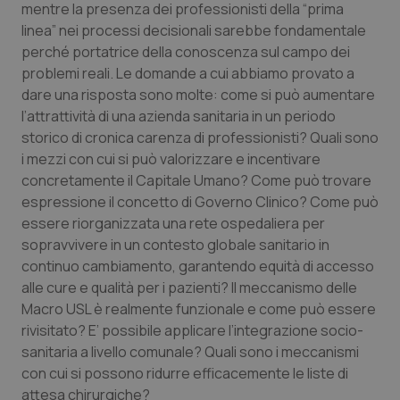
mentre la presenza dei professionisti della “prima
linea” nei processi decisionali sarebbe fondamentale
Piemonte
HIV
perché portatrice della conoscenza sul campo dei
problemi reali. Le domande a cui abbiamo provato a
Provincia Autonoma di Bolzano
Infezioni & Febbre
dare una risposta sono molte: come si può aumentare
l’attrattività di una azienda sanitaria in un periodo
Provincia Autonoma di Trento
Ipertensione & Scompenso
storico di cronica carenza di professionisti? Quali sono
i mezzi con cui si può valorizzare e incentivare
Puglia
Malattie rare
concretamente il Capitale Umano? Come può trovare
espressione il concetto di Governo Clinico? Come può
Sardegna
Malattia di Crohn & Rettocolite Ulcerosa
essere riorganizzata una rete ospedaliera per
sopravvivere in un contesto globale sanitario in
Sicilia
Neuroscienze & patologie neurodegenerative
continuo cambiamento, garantendo equità di accesso
alle cure e qualità per i pazienti? Il meccanismo delle
Macro USL è realmente funzionale e come può essere
Toscana
Obesità
rivisitato? E’ possibile applicare l’integrazione socio-
sanitaria a livello comunale? Quali sono i meccanismi
Umbria
Oftalmologia
con cui si possono ridurre efficacemente le liste di
attesa chirurgiche?