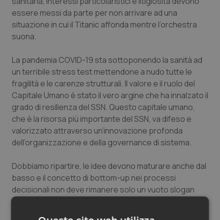
sanitaria, interessi particolaristici e litigiosità devono
Salute orale & impianti
essere messi da parte per non arrivare ad una
situazione in cui il Titanic affonda mentre l’orchestra
suona.
Sangue & coagulazione
La pandemia COVID-19 sta sottoponendo la sanità ad
Tiroide
un terribile stress test mettendone a nudo tutte le
fragilità e le carenze strutturali. Il valore e il ruolo del
Tumore al seno
Capitale Umano è stato il vero argine che ha innalzato il
grado di resilienza del SSN. Questo capitale umano,
Tumore ovarico
che è la risorsa più importante del SSN, va difeso e
valorizzato attraverso un’innovazione profonda
Tumori del Polmone & Testa Collo
dell’organizzazione e della governance di sistema.
Tumori gastrointestinali
Dobbiamo ripartire, le idee devono maturare anche dal
basso e il concetto di bottom-up nei processi
decisionali non deve rimanere solo un vuoto slogan
Ulcera & Reflusso
congressuale. Le scelte condivise diventano di fatto
incontestabili ed hanno legittimazione assoluta,
Vaccini