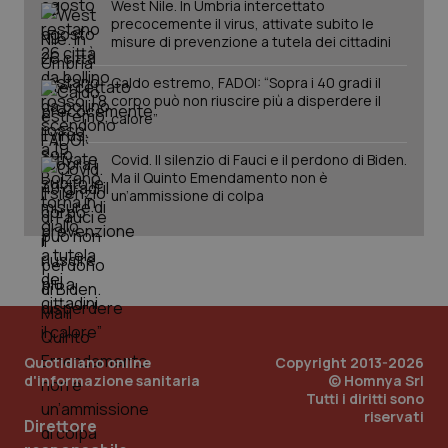
West Nile. In Umbria intercettato
precocemente il virus, attivate subito le
misure di prevenzione a tutela dei cittadini
Caldo estremo, FADOI: “Sopra i 40 gradi il
corpo può non riuscire più a disperdere il
_ga_KM60CM4NPH
.quotidianosanita.it
1 anno
calore”
mes
Covid. Il silenzio di Fauci e il perdono di Biden.
Ma il Quinto Emendamento non è
un’ammissione di colpa
Fornitore
/
Nome
Scadenza
Descrizion
Dominio
Nome
Fornitore
/
Dominio
Scadenza
Des
_ga_0VMQEQKQ1N
.quotidianosanita.it
1 anno 1
Questo
Quotidiano online
Copyright 2013-2026
mese
cookie
VISITOR_INFO1_LIVE
5 mesi 4
Que
Google LLC
d'informazione sanitaria
© Homnya Srl
viene
settimane
imp
.youtube.com
utilizzato
You
Tutti i diritti sono
da Google
ten
riservati
Analytics
Direttore
pre
per
del