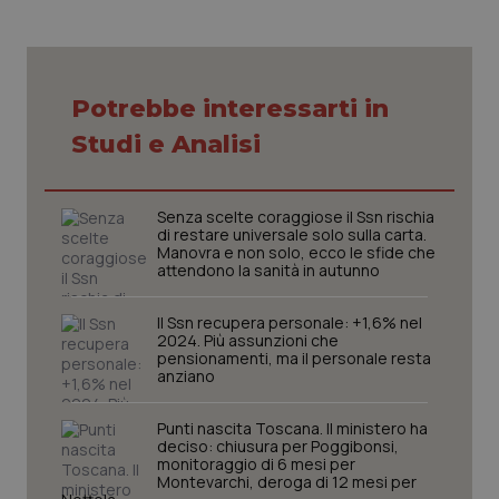
Necessari
Statistici
Marketing
Potrebbe interessarti in
I cookie necessari contribuiscono a rendere fruibile il
Studi e Analisi
sito web abilitandone funzionalità di base quali la
navigazione sulle pagine e l'accesso alle aree
protette del sito. Il sito web non è in grado di
funzionare correttamente senza questi cookie.
Senza scelte coraggiose il Ssn rischia
Nome
Fornitore
/
Dominio
Scaden
di restare universale solo sulla carta.
Manovra e non solo, ecco le sfide che
VISITOR_PRIVACY_METADATA
5 mesi
YouTube
attendono la sanità in autunno
settim
.youtube.com
Il Ssn recupera personale: +1,6% nel
2024. Più assunzioni che
pensionamenti, ma il personale resta
anziano
Punti nascita Toscana. Il ministero ha
deciso: chiusura per Poggibonsi,
monitoraggio di 6 mesi per
Montevarchi, deroga di 12 mesi per