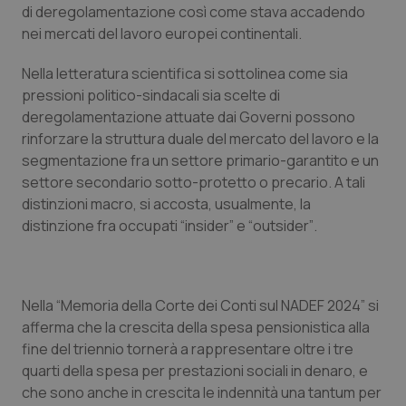
di deregolamentazione così come stava accadendo
nei mercati del lavoro europei continentali.
Nella letteratura scientifica si sottolinea come sia
pressioni politico-sindacali sia scelte di
deregolamentazione attuate dai Governi possono
Fornitore
/
Nome
Scadenza
Descrizion
rinforzare la struttura
duale
del mercato del lavoro e la
Dominio
Nome
Fornitore
/
Dominio
Scadenza
Des
segmentazione fra un settore primario-garantito e un
_ga_0VMQEQKQ1N
.quotidianosanita.it
1 anno 1
Questo
settore secondario sotto-protetto o precario. A tali
mese
cookie
VISITOR_INFO1_LIVE
5 mesi 4
Que
Google LLC
viene
settimane
imp
.youtube.com
distinzioni macro, si accosta, usualmente, la
utilizzato
You
da Google
ten
distinzione fra occupati “
insider
” e “
outsider”
.
Analytics
pre
per
del
mantener
vid
lo stato
inco
della
può
sessione.
det
Nella “
Memoria della Corte dei Conti sul NADEF 2024
” si
vis
web
afferma che la crescita della spesa pensionistica alla
uti
fine del triennio tornerà a rappresentare oltre i tre
nuo
ver
quarti della spesa per prestazioni sociali in denaro, e
dell
You
che sono anche in crescita le indennità una tantum per