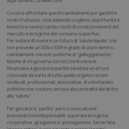
appropriatezza delle cure.
Occorre affrontare questi cambiamenti per gestirli in
modo fruttuoso, cioè sapendo cogliere opportunità e
benefici e minimizzando i rischi di condizionamenti del
mercato e le logiche del consumo superfluo.
Per evitare di vivere in un futuro di “
salute liquida
” che
non prevede un SSN o SSR in grado di stare dentro i
cambiamenti, ma solo politiche di
“galleggiamento
”
tipiche di chi governa con orizzonti a breve.
Rinunciare a giocare la partita sarebbe un errore
colossale da parte di tutte quelle organizzazioni
sindacali, professionali, associative, di volontariato,
politiche che credono ancora alla centralità del diritto
alla
“salute
”.
Per giocarsi la “
partita
” però ci sono alcune
precondizioni indispensabili: superare le logiche
corporative, gli egoismi e i protagonismi. Serve fare