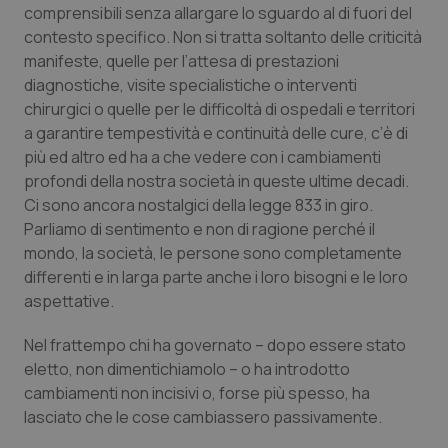
comprensibili senza allargare lo sguardo al di fuori del
Calabria
Asma & BPCO
contesto specifico. Non si tratta soltanto delle criticità
manifeste, quelle per l’attesa di prestazioni
Campania
Car-T
diagnostiche, visite specialistiche o interventi
chirurgici o quelle per le difficoltà di ospedali e territori
Emilia-Romagna
Colesterolo & coronaropatie
a garantire tempestività e continuità delle cure, c’è di
più ed altro ed ha a che vedere con i cambiamenti
Friuli Venezia Giulia
Dermatite Atopica
profondi della nostra società in queste ultime decadi.
Ci sono ancora nostalgici della legge 833 in giro.
Lazio
Diabete & glucometri
Parliamo di sentimento e non di ragione perché il
mondo, la società, le persone sono completamente
Liguria
Disturbi dell’umore
differenti e in larga parte anche i loro bisogni e le loro
aspettative.
Lombardia
Dolore
Nel frattempo chi ha governato – dopo essere stato
eletto, non dimentichiamolo – o ha introdotto
Marche
Donna & Salute
cambiamenti non incisivi o, forse più spesso, ha
lasciato che le cose cambiassero passivamente.
Molise
Epatiti