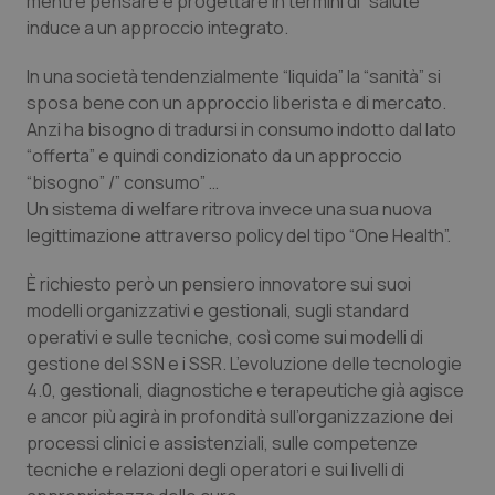
mentre pensare e progettare in termini di
“salute
”
induce a un approccio integrato.
In una società tendenzialmente “
liquida
” la “
sanità
” si
sposa bene con un approccio liberista e di mercato.
Anzi ha bisogno di tradursi in consumo indotto dal lato
“
offerta
” e quindi condizionato da un approccio
“
bisogno” /” consumo
” …
Un sistema di welfare ritrova invece una sua nuova
legittimazione attraverso policy del tipo “
One Health
”.
È richiesto però un pensiero innovatore sui suoi
modelli organizzativi e gestionali, sugli standard
operativi e sulle tecniche, così come sui modelli di
gestione del SSN e i SSR. L’evoluzione delle tecnologie
4.0, gestionali, diagnostiche e terapeutiche già agisce
e ancor più agirà in profondità sull’organizzazione dei
processi clinici e assistenziali, sulle competenze
tecniche e relazioni degli operatori e sui livelli di