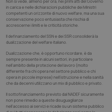
Non si vede, almeno per ora, nei primi atti del Governo
del
ute
in carica e nelle dichiarazioni pubbliche dei Ministri
competenti un orizzonte di nuovo welfare, ma una sua
tracking-sites-
www.quotidianosanita.it
4
Que
ironfish-tracking-
settimane
imp
conservazione poco entusiasta che rischia di
named-enable
2 giorni
dal
per 
accrescerne i limiti e le criticità storiche.
sis
sol
ute
Il definanziamento del SSN e dei SSR consoliderà la
ide
Wel
dualizzazione
del welfare italiano.
Dualizzazione
che, è opportuno ricordare, è da
sempre presente in alcuni settori, in particolare
nell’ambito della protezione del lavoro (molto
differente fra chi opera nel settore pubblico e chi
opera in piccole imprese) nell’istruzione e nella sanità
che da decenni utilizzano un mix di pubblico e privato.
Il sottofinanziamento previsto dal NADEF sicuramente
non pone rimedio a queste disuguaglianze
nell’accesso ai servizi e ricade su un sistema pubblico