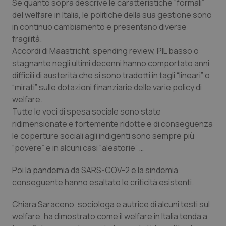
Se quanto sopra descrive le caratteristiche “
formali”
funzionare correttamente senza questi cookie.
del welfare in Italia, le politiche della sua gestione sono
Nome
Fornitore
/
Dominio
Scaden
in continuo cambiamento e presentano diverse
VISITOR_PRIVACY_METADATA
5 mesi
YouTube
fragilità.
settim
.youtube.com
Accordi di Maastricht, spending review, PIL basso o
stagnante negli ultimi decenni hanno comportato anni
difficili di austerità che si sono tradotti in tagli “
lineari
” o
“
mirati
” sulle dotazioni finanziarie delle varie policy di
welfare.
Tutte le voci di spesa sociale sono state
ridimensionate e fortemente ridotte e di conseguenza
le coperture sociali agli indigenti sono sempre più
“
povere
” e in alcuni casi “
aleatorie”
…
Poi la pandemia da SARS-COV-2 e la sindemia
conseguente hanno esaltato le criticità esistenti.
CookieScriptConsent
5 mesi
CookieScript
Chiara Saraceno, sociologa e autrice di alcuni testi sul
settim
www.quotidianosanita.it
welfare, ha dimostrato come il welfare in Italia tenda a