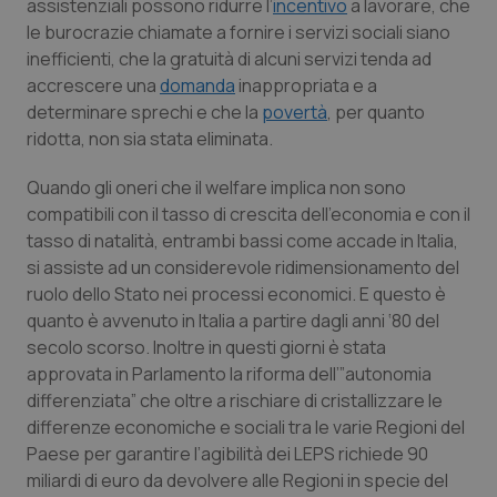
assistenziali possono ridurre l’
incentivo
a lavorare, che
le burocrazie chiamate a fornire i servizi sociali siano
inefficienti, che la gratuità di alcuni servizi tenda ad
accrescere una
domanda
inappropriata e a
determinare sprechi e che la
povertà
, per quanto
ridotta, non sia stata eliminata.
Quando gli oneri che il welfare implica non sono
compatibili con il tasso di crescita dell’economia e con il
tasso di natalità, entrambi bassi come accade in Italia,
si assiste ad un considerevole ridimensionamento del
ruolo dello Stato nei processi economici. E questo è
quanto è avvenuto in Italia a partire dagli anni ‘80 del
secolo scorso. Inoltre in questi giorni è stata
approvata in Parlamento la riforma dell’”a
utonomia
differenziata
” che oltre a rischiare di cristallizzare le
differenze economiche e sociali tra le varie Regioni del
Paese per garantire l’agibilità dei LEPS richiede 90
miliardi di euro da devolvere alle Regioni in specie del