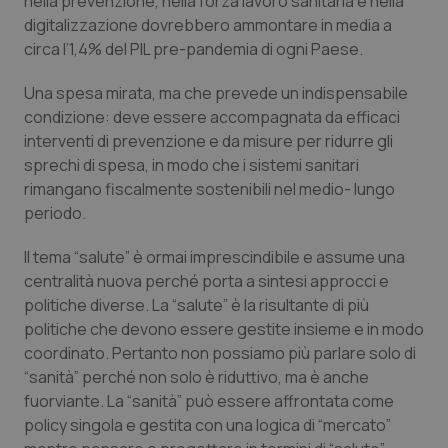
nella prevenzione, nella forza lavoro sanitaria e nella
digitalizzazione dovrebbero ammontare in media a
circa l’1,4% del PIL pre-pandemia di ogni Paese.
Una spesa mirata, ma che prevede un indispensabile
condizione: deve essere accompagnata da efficaci
interventi di prevenzione e da misure per ridurre gli
sprechi di spesa, in modo che i sistemi sanitari
rimangano fiscalmente sostenibili nel medio- lungo
periodo.
Il tema “
salute”
è ormai imprescindibile e assume una
centralità nuova perché porta a sintesi approcci e
politiche diverse. La “
salute
” è la risultante di più
politiche che devono essere gestite insieme e in modo
coordinato. Pertanto non possiamo più parlare solo di
“sanità
” perché non solo è riduttivo, ma è anche
fuorviante. La “
sanità
” può essere affrontata come
policy singola e gestita con una logica di
“mercato”