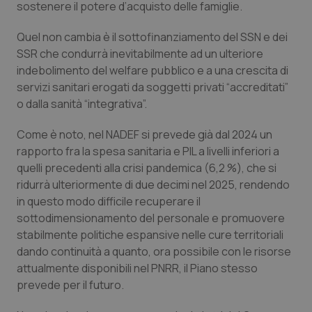
sostenere il potere d’acquisto delle famiglie.
__Secure-YNID
.youtube.com
5 mesi 4
Que
settimane
imp
You
ten
Quel non cambia è il sottofinanziamento del SSN e dei
pre
SSR che condurrà inevitabilmente ad un ulteriore
del
vid
indebolimento del welfare pubblico e a una crescita di
inco
può
servizi sanitari erogati da soggetti privati “
accreditati”
det
o dalla sanità
“integrativa”.
vis
web
uti
nuo
Come è noto, nel NADEF si prevede già dal 2024 un
ver
rapporto fra la spesa sanitaria e PIL a livelli inferiori a
dell
You
quelli precedenti alla crisi pandemica (6,2 %), che si
YSC
Sessione
Que
Google LLC
ridurrà ulteriormente di due decimi nel 2025, rendendo
imp
.youtube.com
in questo modo difficile recuperare il
You
ten
sottodimensionamento del personale e promuovere
vis
vid
stabilmente politiche espansive nelle cure territoriali
dando continuità a quanto, ora possibile con le risorse
__Secure-
.youtube.com
5 mesi 4
Que
ROLLOUT_TOKEN
settimane
imp
attualmente disponibili nel PNRR, il Piano stesso
You
ges
prevede per il futuro.
del
e d
per