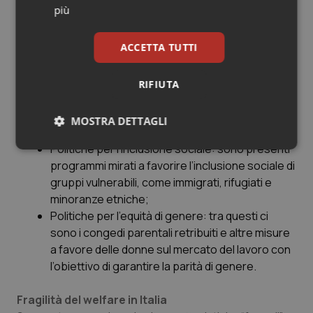
più
per chi si trova in situazioni di difficoltà
economica o sociale come possono essere il
bonus affitti, l’assegnazione di case popolari
ACCETTA TUTTI
con canoni sociali o moderati, i sussidi alimentari
ecc.;
RIFIUTA
Politiche attive del lavoro:
includono programmi
di formazione, supporto all’occupazione e
MOSTRA DETTAGLI
incentivi per l’assunzione di lavoratori;
Politiche per l’inclusione sociale:
sono presenti
Necessari
Statistici
Marketing
programmi mirati a favorire l’inclusione sociale di
gruppi vulnerabili, come immigrati, rifugiati e
minoranze etniche;
Politiche per l’equità di genere:
tra questi ci
sono i congedi parentali retribuiti e altre misure
a favore delle donne sul mercato del lavoro con
Necessari
Statistici
Marketing
l’obiettivo di garantire la parità di genere.
I cookie necessari contribuiscono a rendere fruibile il
sito web abilitandone funzionalità di base quali la
Fragilità del welfare in Italia
navigazione sulle pagine e l'accesso alle aree
protette del sito. Il sito web non è in grado di