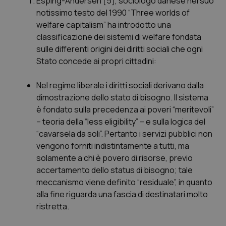
Esping-Andersen [5], sociologo danese nel suo
notissimo testo del 1990 “
Three worlds of
welfare capitalism”
ha introdotto una
classificazione dei sistemi di welfare fondata
sulle differenti origini dei diritti sociali che ogni
Stato concede ai propri cittadini:
Nel regime liberale
i diritti sociali derivano dalla
dimostrazione dello stato di bisogno. Il sistema
è fondato sulla precedenza ai poveri “
meritevoli
”
– teoria della “
less eligibility”
– e sulla logica del
“cavarsela da soli
”. Pertanto i servizi pubblici non
vengono forniti indistintamente a tutti, ma
solamente a chi è povero di risorse, previo
accertamento dello status di bisogno; tale
meccanismo viene definito “
residuale
”, in quanto
alla fine riguarda una fascia di destinatari molto
ristretta.