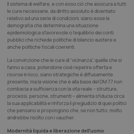
Il sistema di welfare, e con esso ciò che assicura a tutti
Piemonte
HIV
le cure necessarie, da diritto assoluto è diventato
relativo ad una serie di condizioni, siano esse la
demografia che determina una situazione
Provincia Autonoma di Bolzano
Infezioni & Febbre
epidemiologica sfavorevole o l’equilibrio dei conti
pubblici che richiede politiche di bilancio austere e
Provincia Autonoma di Trento
Ipertensione & Scompenso
anche politiche fiscali coerenti.
Puglia
Malattie rare
La convinzione che le cure di
“vicinanza
”, quelle che si
fanno a casa, potendone cioè reperire offerta e
Sardegna
Malattia di Crohn & Rettocolite Ulcerosa
risorse in loco, siano strategiche è diffusamente
presente, ma la visione che è alla base del DM 77 non
Sicilia
Neuroscienze & patologie neurodegenerative
combacia a sufficienza con la vita reale – strutture,
processi, persone, strumenti – alimenta sfiducia circa
la sua applicabilità e rinforza il pregiudizio di quei politici
Toscana
Obesità
che pensano e propongono che, se non tutto, molto
andrebbe risolto con i
vaucher
.
Umbria
Oftalmologia
Modernità liquida e liberazione dell’uomo