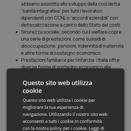
abbiamo assistito allo sviluppo della così detta
“
sanità integrativa
” per tutti i lavoratori
dipendenti con CCNL o “
accordi aziendali”
con
defiscalizzazione a carico dello Stato dei costi;
Sicurezza sociale:
secondo cui il welfare copre
una serie di prestazioni, come sussidi di
disoccupazione, pensioni, indennità di maternità
e altre forme di sostegno economico;
Prestazioni familiari e per l’infanzia:
l’Italia offre
diverse forme di sostegno economico alle
famiglie, come l’assegno unico universale;
Assistenza agli anziani e alle persone con
Questo sito web utilizza
disabilità
: tra cui, per esempio, servizi di
cookie
assistenza domiciliare, strutture residenziali e
Questo sito web utilizza i cookie per
centri diurni;
migliorare la tua esperienza di
Formazione e istruzione:
programmi di
navigazione. Utilizzando il nostro sito web
sostegno all’istruzione, come borse di studio e
acconsenti a tutti i cookie in conformità
sussidi per l’istruzione superiore;
con la nostra policy per i cookie.
Leggi di
Assistenza sociale:
programmi di assistenza