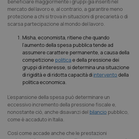
beneficiare maggiormente i gruppi già inseriti nel
mercato del lavoro e, al contrario, a garantire meno
protezione a chi si trova in situazioni di precarietà o di
scarsa partecipazione al mondo del lavoro.
Misha, economista, ritiene che quando
l’aumento della spesa pubblica tende ad
assumere carattere permanente, a causa della
competizione
politica
e della pressione dei
tracking-sites-ironfish-
www.quotidianosanita.it
4
tracking-enable
settim
gruppi di interesse, si determina una situazione
2 gior
di rigidità e di ridotta capacità di
intervento
della
politica economica.
L’espansione della spesa può determinare un
tracking-sites-ironfish-
www.quotidianosanita.it
4
session-id
settim
eccessivo incremento della pressione fiscale e,
2 gior
nonostante ciò, anche disavanzi del
bilancio
pubblico,
come è accaduto in Italia.
_ga
1 anno
Google LLC
Così come accade anche che le prestazioni
mes
.quotidianosanita.it