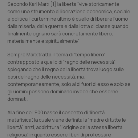
Valle D’Aosta
Oncodermatologia
Secondo Karl Marx [1] la libertà “
vive storicamente
come uno strumento di liberazione economica, sociale
Veneto
Oncoematologia
e politica il cui termine ultimo è quello di liberare l’uomo
dalla miseria, dalla guerra e dalla lotta di classe quando
Oncologia & Nutrizione
finalmente ognuno sarà concretamente libero,
materialmente e spiritualmente
”
Psoriasi & pelle
Sempre Marx tratta, il tema di “
tempo libero
”
contrapposto a quello di “
regno delle necessità
”,
Quotidiano Cardiologia
spiegando che il regno della libertà trova luogo sulle
basi del regno delle necessità, ma,
Quotidiano Chirurgia
contemporaneamente, solo al di fuori di esso e solo se
gli uomini possono dominarlo invece che esserne
Quotidiano Oncologia
dominati.
Alla fine del ‘900 nasce il concetto di
“libertà
Quotidiano Pediatria
metafisica
”, la quale viene definita la “
madre di tutte le
libertà
”, anzi, addirittura “
l’origine della stessa libertà
Rene & patologie urogenitali
religiosa
”, in quanto essere liberi di professare