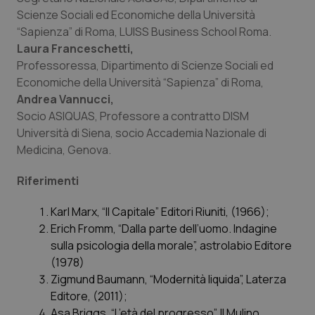
Scienze Sociali ed Economiche della Università
“Sapienza” di Roma, LUISS Business School Roma.
Laura Franceschetti,
Professoressa, Dipartimento di Scienze Sociali ed
Economiche della Università “Sapienza” di Roma,
Andrea Vannucci,
Socio ASIQUAS, Professore a contratto DISM
Università di Siena, socio Accademia Nazionale di
Medicina, Genova.
Riferimenti
Karl Marx, “
Il Capitale
” Editori Riuniti, (1966);
Erich Fromm, “
Dalla parte dell’uomo. Indagine
sulla psicologia della morale
”, astrolabio Editore
(1978)
Zigmund Baumann, “
Modernità liquida
”, Laterza
Editore, (2011);
Asa Briggs, “
L’età del progresso
”, Il Mulino