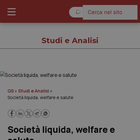
Domenica 9 Agosto 2026
Studi e Analisi
Studi e Analisi
Cronache
QS
»
Studi e Analisi
»
Società liquida, welfare e salute
Governo e Parlamento
Regioni e Asl
Società liquida, welfare e
Lavoro e Professioni