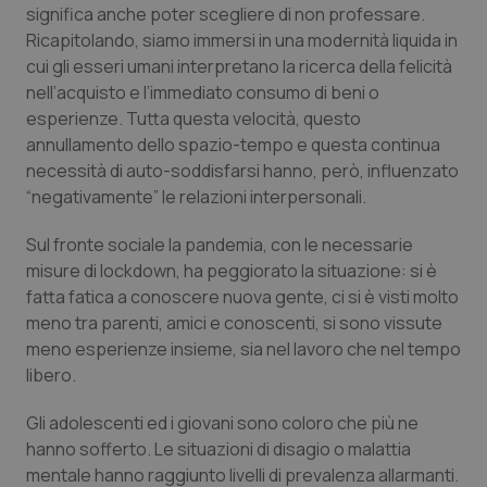
significa anche poter scegliere di non professare.
Salute orale & impianti
Ricapitolando, siamo immersi in una
modernità liquida
in
cui gli esseri umani interpretano la ricerca della felicità
Sangue & coagulazione
nell’acquisto e l’immediato consumo di beni o
esperienze. Tutta questa velocità, questo
Tiroide
annullamento dello spazio-tempo e questa continua
necessità di auto-soddisfarsi hanno, però, influenzato
Tumore al seno
“
negativamente
” le relazioni interpersonali.
Sul fronte sociale la pandemia, con le necessarie
Tumore ovarico
misure di lockdown, ha peggiorato la situazione: si è
fatta fatica a conoscere nuova gente, ci si è visti molto
Tumori del Polmone & Testa Collo
meno tra parenti, amici e conoscenti, si sono vissute
meno esperienze insieme, sia nel lavoro che nel tempo
Tumori gastrointestinali
libero.
Ulcera & Reflusso
Gli adolescenti ed i giovani sono coloro che più ne
hanno sofferto. Le situazioni di disagio o malattia
mentale hanno raggiunto livelli di prevalenza allarmanti.
Vaccini