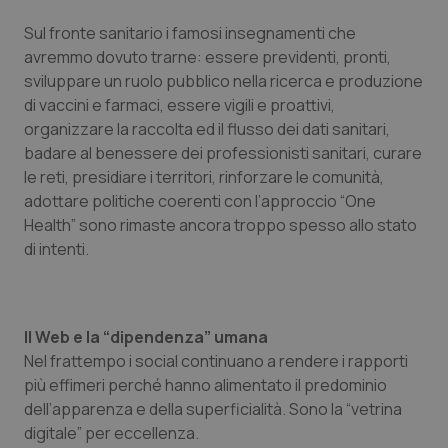
Sul fronte sanitario i famosi insegnamenti che
avremmo dovuto trarne: essere previdenti, pronti,
sviluppare un ruolo pubblico nella ricerca e produzione
di vaccini e farmaci, essere vigili e proattivi,
organizzare la raccolta ed il flusso dei dati sanitari,
badare al benessere dei professionisti sanitari, curare
le reti, presidiare i territori, rinforzare le comunità,
adottare politiche coerenti con l’approccio “
One
Health
” sono rimaste ancora troppo spesso allo stato
di intenti.
Il Web e la “
dipendenza
” umana
Nel frattempo i social continuano a rendere i rapporti
più effimeri perché hanno alimentato il predominio
dell’apparenza e della superficialità. Sono la “
vetrina
digitale
” per eccellenza.