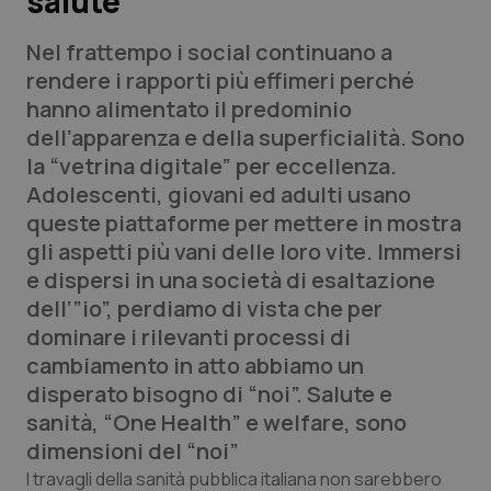
salute
Nel frattempo i social continuano a
Scienza e Farmaci
rendere i rapporti più effimeri perché
hanno alimentato il predominio
Studi e Analisi
dell’apparenza e della superficialità. Sono
la “vetrina digitale” per eccellenza.
Lettere al direttore
Adolescenti, giovani ed adulti usano
queste piattaforme per mettere in mostra
Edizioni Regionali
gli aspetti più vani delle loro vite. Immersi
e dispersi in una società di esaltazione
QS Pro
dell’”io”, perdiamo di vista che per
dominare i rilevanti processi di
Professionisti Sanitari.AI
cambiamento in atto abbiamo un
disperato bisogno di “noi”. Salute e
Abruzzo
QS Pro Gold
sanità, “One Health” e welfare, sono
QS Club
Newsletter
dimensioni del “noi”
Basilicata
Artrite & artrosi
I travagli della sanità pubblica italiana non sarebbero