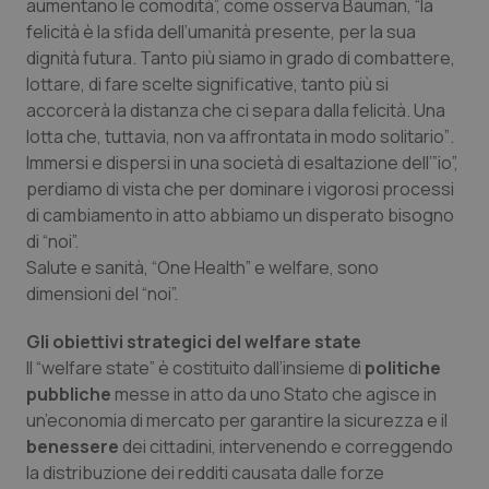
aumentano le comodità
”, come osserva Bauman, “
la
felicità è la sfida dell’umanità presente, per la sua
dignità futura. Tanto più siamo in grado di combattere,
lottare, di fare scelte significative, tanto più si
accorcerà la distanza che ci separa dalla felicità. Una
lotta che, tuttavia, non va affrontata in modo solitario”
.
Immersi e dispersi in una società di esaltazione dell’
”io
”,
perdiamo di vista che per dominare i vigorosi processi
di cambiamento in atto abbiamo un disperato bisogno
di “
noi”.
Salute e sanità,
“One Health”
e welfare, sono
dimensioni del
“noi”.
Gli obiettivi strategici del welfare state
Il
“welfare state
” è costituito dall’insieme di
politiche
pubbliche
messe in atto da uno Stato che agisce in
un’economia di mercato per garantire la sicurezza
e il
benessere
dei cittadini, intervenendo e correggendo
la distribuzione dei redditi causata dalle forze