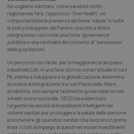
Se vogliamo adottare, come sarebbe molto
ragionevole fare, l’approccio “
One Health
” ciò
comporterebbe la presenza del tema “
salute
” in tutte
le policy sviluppate dai Paesi in una ottica di loro
integrazione così come una forte
“governance
”
pubblica e una centralità del concetto di “
benessere
”
delle popolazioni.
Un percorso non facile, per la maggioranza dei paesi
industrializzati, in una fase storica come l’attuale in cui il
PIL stenta a svilupparsi e la globalizzazione determina
processi di integrazione tra i vari Paesi nelle filiere
produttive, non sempre facilmente governabili se non
a livello sovra nazionale. OECD ha evidenziato
l’urgente necessità di investimenti intelligenti nei
sistemi sanitari per proteggere la salute delle persone
e sostenere gli operatori sanitari che lavorano in prima
linea. I costi di impiego di questi necessari investimenti