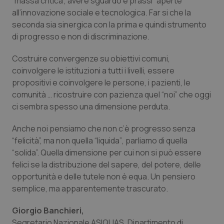
“
massa critica
”, avere sguardo e prassi
“aperte
”
all’innovazione sociale e tecnologica. Far si che la
seconda sia sinergica con la prima e quindi strumento
di progresso e non di discriminazione.
Costruire convergenze su obiettivi comuni,
coinvolgere le istituzioni a tutti i livelli, essere
propositivi e coinvolgere le persone, i pazienti, le
comunità … ricostruire con pazienza quel “
noi”
che oggi
ci sembra spesso una dimensione perduta.
Anche noi pensiamo che non c’è progresso senza
“
felicità
”, ma non quella “
liquida”
, parliamo di quella
“solida”.
Quella dimensione per cui non si può essere
felici se la distribuzione del sapere, del potere, delle
opportunità e delle tutele non è equa. Un pensiero
semplice, ma apparentemente trascurato.
Giorgio Banchieri,
Segretario Nazionale ASIQUAS, Dipartimento di