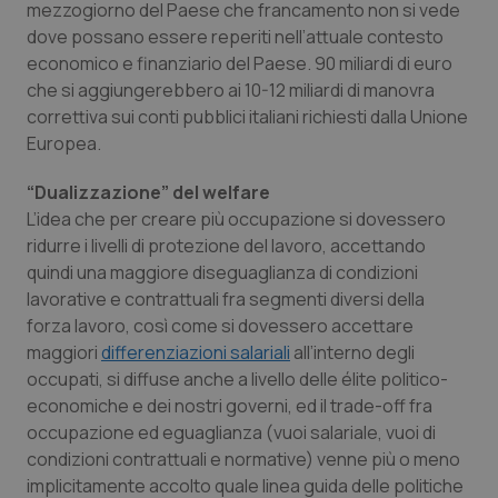
mezzogiorno del Paese che francamento non si vede
dove possano essere reperiti nell’attuale contesto
PHPSESSID
Sessio
PHP.net
www.quotidianosanita.it
economico e finanziario del Paese. 90 miliardi di euro
che si aggiungerebbero ai 10-12 miliardi di manovra
correttiva sui conti pubblici italiani richiesti dalla Unione
Europea.
“
Dualizzazione
” del welfare
L’idea che per creare più occupazione si dovessero
ridurre i livelli di protezione del lavoro, accettando
quindi una maggiore diseguaglianza di condizioni
lavorative e contrattuali fra segmenti diversi della
forza lavoro, così come si dovessero accettare
maggiori
differenziazioni salariali
all’interno degli
occupati, si diffuse anche a livello delle élite politico-
economiche e dei nostri governi, ed il
trade-off
fra
occupazione ed eguaglianza (vuoi salariale, vuoi di
_ga_KM60CM4NPH
.quotidianosanita.it
1 anno
condizioni contrattuali e normative) venne più o meno
mes
implicitamente accolto quale linea guida delle politiche