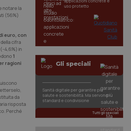
applicazioni concrete e
uso protetto
 notare la
cuti (56%)
 di euro, con
della cifra
 (-4,6%) in
 vedono
1
er ragioni
Gli speciali
ituiscono
etterselo,
Sanità digitale per garantire più
salute e sostenibilità. Ma servono
tituita da
standard e condivisione
saria risposta
ico. Perché
Tutti gli speciali