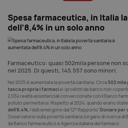
Spesa farmaceutica, in Italia l
dell’8,4% in un solo anno
Farmaceutico: quasi 502mila persone non son
nel 2025. Di questi, 145.557 sono minori.
Nel 2025 è aumentata la povertà sanitaria. Circa
502 mila
tasca propria i farmaci
e i prodotti da banco non coperti 
2.034 realtà assistenziali convenzionate con il Banco fa
potuto permettersi. Rispetto al 2024, quando erano state 
dell’8,4%.
I dati emergono dal 12° Rapporto
‘Donare per 
Osservatorio sulla povertà sanitaria (organo di ricerca
da Banco farmaceutico e Agenzia italiana del farmaco.