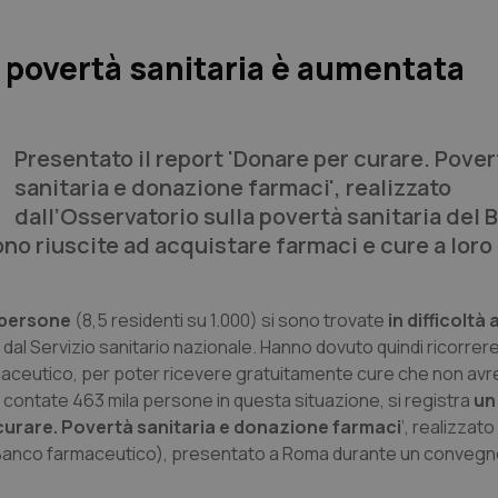
a povertà sanitaria è aumentata
Presentato il report 'Donare per curare. Pover
sanitaria e donazione farmaci', realizzato
dall’Osservatorio sulla povertà sanitaria del 
o riuscite ad acquistare farmaci e cure a loro
 persone
(8,5 residenti su 1.000) si sono trovate
in difficoltà
dal Servizio sanitario nazionale. Hanno dovuto quindi ricorrere
rmaceutico, per poter ricevere gratuitamente cure che non av
contate 463 mila persone in questa situazione, si registra
un
curare. Povertà sanitaria e donazione farmaci
‘, realizzat
 di Banco farmaceutico), presentato a Roma durante un conve