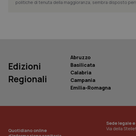
politiche di tenuta della maggioranza, sembra disposto persi
PHPSESSID
Abruzzo
_ga_KM60CM4NPH
Edizioni
Basilicata
Calabria
Regionali
Campania
Nome
Emilia-Romagna
Nome
VISITOR_INFO1_LIV
_ga_0VMQEQKQ1N
__Secure-YNID
Sede legale e
Via della Stell
Quotidiano online
d'informazione sanitaria