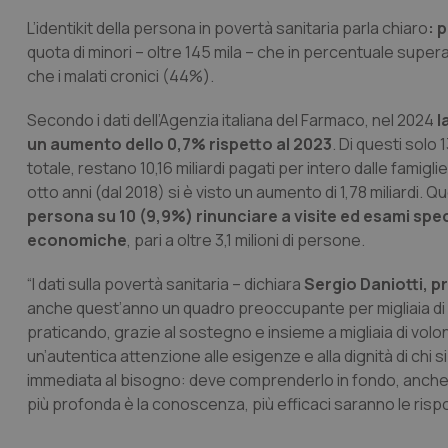
L’identikit della persona in povertà sanitaria parla chiaro
: 
quota di minori – oltre 145 mila – che in percentuale supera
che i malati cronici (44%).
Secondo i dati dell’Agenzia italiana del Farmaco, nel 2024
l
un aumento dello 0,7% rispetto al 2023
. Di questi solo 
totale, restano 10,16 miliardi pagati per intero dalle famigl
otto anni (dal 2018) si è visto un aumento di 1,78 miliardi.
persona su 10 (9,9%) rinunciare a visite ed esami speci
economiche
, pari a oltre 3,1 milioni di persone.
“I dati sulla povertà sanitaria – dichiara
Sergio Daniotti, 
anche quest’anno un quadro preoccupante per migliaia di 
praticando, grazie al sostegno e insieme a migliaia di volont
un’autentica attenzione alle esigenze e alla dignità di chi s
immediata al bisogno: deve comprenderlo in fondo, anche 
più profonda è la conoscenza, più efficaci saranno le rispo