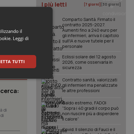
I più letti
[7 giorni]
[30 giorni]
Comparto Sanità. Firmato il
contratto 2025-2027.
Aumenti fino a 240 euro per
ilizzando il
gli infermieri, arriva il capitolo
cookie.
Leggi di
sull'IA e nuove tutele per il
personale
Eclissi solare del 12 agosto
ETTA TUTTI
2026, come osservarla in
sicurezza
keting
Contratto sanità, valorizzati
gli infermieri ma penalizzate
icerca:
le altre professioni
Caldo estremo, FADOI:
“Sopra i 40 gradi il corpo può
à di
non riuscire più a disperdere
di
il calore”
Covid. Il silenzio di Fauci e il
igazione sulle pagine