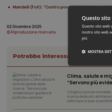
Mandelli (Fofi): “Contro povertà sanitaria serve imp
Questo sito 
Questo sito web ut
02 Dicembre 2025
© Riproduzione riservata
nostro sito web ac
più
MOSTRA DET
Potrebbe interessarti in Studi e A
Neces
Clima, salute e mig
“Servono più evide
L'Organizzazione mondiale d
ricerca dedicato all'interse
rafforzare le basi scientifich
I cookie necessari con