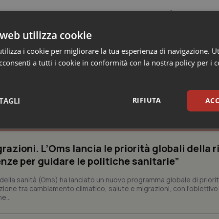
egno condiviso. Farmacisti presidio per i più fragili”
web utilizza cookie
ilizza i cookie per migliorare la tua esperienza di navigazione. Ut
consenti a tutti i cookie in conformità con la nostra policy per i 
RIFIUTA
TAGLI
ACC
nalisi
sari
Statistici
Mar
razioni. L’Oms lancia le priorità globali della r
nze per guidare le politiche sanitarie”
ella sanità (Oms) ha lanciato un nuovo programma globale di priorit
zione tra cambiamento climatico, salute e migrazioni, con l'obiettivo 
e...
Necessari
Statistici
Marketing
tribuiscono a rendere fruibile il sito web abilitandone funzionalità di base quali la nav