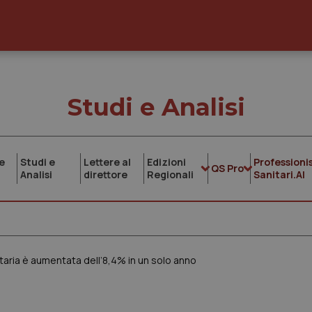
Studi e Analisi
e
Studi e
Lettere al
Edizioni
Professionis
QS Pro
Analisi
direttore
Regionali
Sanitari.AI
itaria è aumentata dell’8,4% in un solo anno