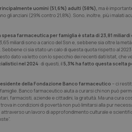
principalmente uomini (51,6%) adulti (58%),
ma è importante
no gli anziani (29% contro 21,8%). Sono, inoltre, più i malati a
a spesa farmaceutica per famiglia è stata di 23,81 miliardi
13,65 miliardi sono a carico del Ssn e, sebbene sia oltre la metà 
ie. Sebbene ci sia stato un calo di questa quota rispetto al 2023
 Questo dato va letto con lo specchio dei recenti dati Istat, che
alistici nel 2024
: di questi, il
5,3% ha fatto questa scelta p
presidente della Fondazione Banco farmaceutico
– ci rest
famiglie. Banco farmaceutico aiuta a curarsi chi non può perm
ari, farmacisti, aziende e cittadini, la gratuità. Ma una cura cos
i trova in condizioni di povertà non può limitarsi alla pur neces
attraverso un lavoro di approfondimento culturale e scientif
ste”.