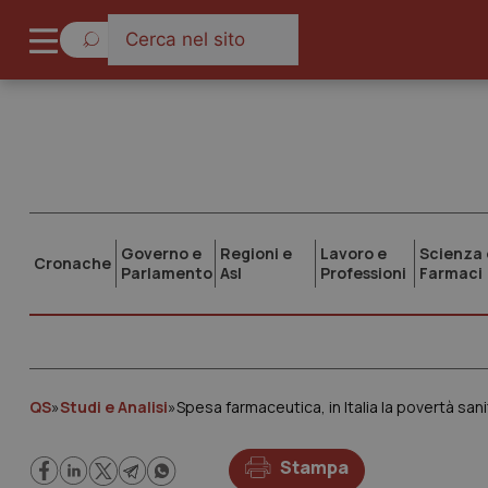
Governo e
Regioni e
Lavoro e
Scienza 
Cronache
Parlamento
Asl
Professioni
Farmaci
QS
»
Studi e Analisi
»
Spesa farmaceutica, in Italia la povertà san
Stampa