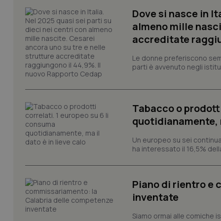
e l'accesso alle aree 
Dove si nasce in It
Nome
almeno mille nasci
VISITOR_PRIVACY_
accreditate raggiu
Le donne preferiscono sempre
parti è avvenuto negli istitut
CookieScriptConse
Tabacco o prodotti
quotidianamente, ma
tracking-sites-ironf
tracking-enable
Un europeo su sei continua
ha interessato il 16,5% dell
tracking-sites-ironf
session-id
Piano di rientro e
_ga
inventate
Siamo ormai alle comiche ist