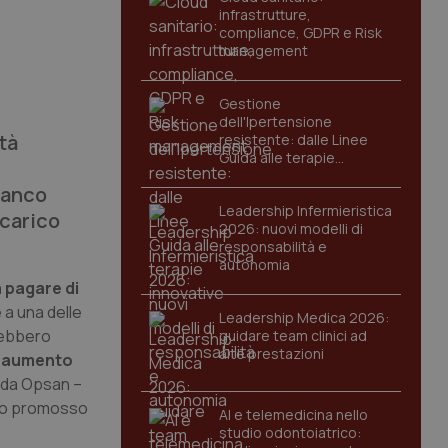
infrastrutture,
compliance, GDPR e Risk
management
Gestione
dell'Ipertensione
tà
resistente: dalle Linee
Guida alle terapie
innovative
Banco
Leadership Infermieristica
 carico
2026: nuovi modelli di
responsabilità e
autonomia
 a pagare di
 a una delle
Leadership Medica 2026:
rebbero
guidare team clinici ad
alte prestazioni
 aumento
o da Opsan –
gno promosso
AI e telemedicina nello
studio odontoiatrico: