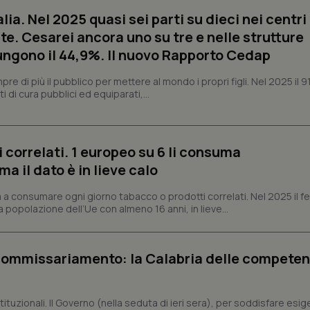
protette del sito. Il sito web non è in grado di funzionare correttamente senza questi coo
alia. Nel 2025 quasi sei parti su dieci nei centri
Fornitore
/
Dominio
Scadenza
Descrizione
te. Cesarei ancora uno su tre e nelle strutture
METADATA
5 mesi 4
Questo cookie viene utilizzato p
YouTube
ngono il 44,9%. Il nuovo Rapporto Cedap
settimane
scelte di consenso e privacy dell'
.youtube.com
interazione con il sito. Registra i
del visitatore riguardo a varie pol
 di più il pubblico per mettere al mondo i propri figli. Nel 2025 il 9
impostazioni sulla privacy, garan
i di cura pubblici ed equiparati,...
preferenze siano onorate nelle se
nt
5 mesi 3
Questo cookie viene utilizzato da
CookieScript
settimane
Script.com per ricordare le pref
www.quotidianosanita.it
sui cookie dei visitatori. È neces
dei cookie di Cookie-Script.com 
 correlati. 1 europeo su 6 li consuma
correttamente.
 il dato è in lieve calo
ish-
www.quotidianosanita.it
4
Questo cookie è impostato dall'a
settimane
abilitare il sistema di tracking a
 a consumare ogni giorno tabacco o prodotti correlati. Nel 2025 il
2 giorni
a popolazione dell’Ue con almeno 16 anni, in lieve...
ish-
www.quotidianosanita.it
4
Questo cookie è impostato dall'a
settimane
assegnare un identificatore generi
2 giorni
 commissariamento: la Calabria delle compete
1 anno 1
Questo nome di cookie è associa
Google LLC
mese
Universal Analytics, che è un a
.quotidianosanita.it
significativo del servizio di ana
utilizzato da Google. Questo cook
per distinguere utenti unici as
ituzionali. Il Governo (nella seduta di ieri sera), per soddisfare esi
generato in modo casuale come i