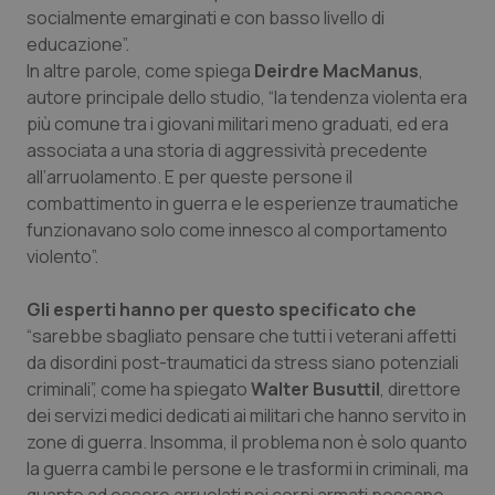
socialmente emarginati e con basso livello di
Salute orale & impianti
educazione”.
In altre parole, come spiega
Deirdre MacManus
,
Sangue & coagulazione
autore principale dello studio, “la tendenza violenta era
più comune tra i giovani militari meno graduati, ed era
Tiroide
associata a una storia di aggressività precedente
all’arruolamento. E per queste persone il
Tumore al seno
combattimento in guerra e le esperienze traumatiche
funzionavano solo come innesco al comportamento
Tumore ovarico
violento”.
Gli esperti hanno per questo specificato che
Tumori del Polmone & Testa Collo
“sarebbe sbagliato pensare che tutti i veterani affetti
da disordini post-traumatici da stress siano potenziali
Tumori gastrointestinali
criminali”, come ha spiegato
Walter Busuttil
, direttore
dei servizi medici dedicati ai militari che hanno servito in
Ulcera & Reflusso
zone di guerra. Insomma, il problema non è solo quanto
la guerra cambi le persone e le trasformi in criminali, ma
Vaccini