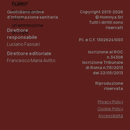
utilizzato
You
da Google
ten
Analytics
Quotidiano online
Copyright 2013-2026
pre
per
del
d'informazione sanitaria
© Homnya Srl
mantener
vid
Tutti i diritti sono
lo stato
inco
riservati
della
può
Direttore
sessione.
det
vis
responsabile
P.I. e C.F. 13026241003
web
Luciano Fassari
uti
nuo
Iscrizione al ROC
ver
Direttore editoriale
dell
n.34308
Francesco Maria Avitto
You
Iscrizione Tribunale
di Roma n.115/2013
__Secure-YNID
.youtube.com
5 mesi 4
Que
del 22/05/2013
settimane
imp
You
ten
Riproduzione
pre
riservata
del
vid
inco
può
Privacy Policy
det
Cookie Policy
vis
web
Accessibilità
uti
nuo
ver
dell