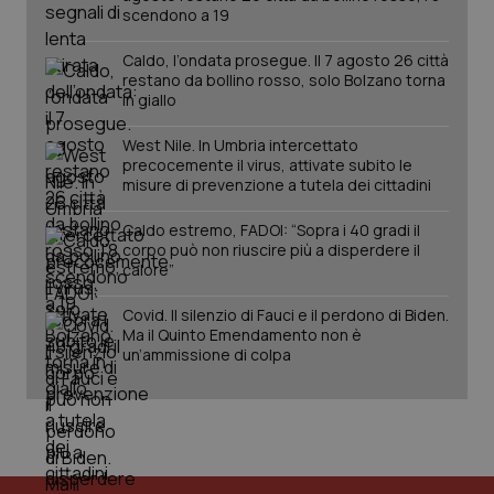
scendono a 19
Caldo, l’ondata prosegue. Il 7 agosto 26 città
restano da bollino rosso, solo Bolzano torna
in giallo
West Nile. In Umbria intercettato
precocemente il virus, attivate subito le
misure di prevenzione a tutela dei cittadini
_ga_KM60CM4NPH
.quotidianosanita.it
1 anno
mes
Caldo estremo, FADOI: “Sopra i 40 gradi il
corpo può non riuscire più a disperdere il
calore”
Covid. Il silenzio di Fauci e il perdono di Biden.
Ma il Quinto Emendamento non è
un’ammissione di colpa
Fornitore
/
Nome
Scadenza
Descrizion
Dominio
Nome
Fornitore
/
Dominio
Scadenza
Des
_ga_0VMQEQKQ1N
.quotidianosanita.it
1 anno 1
Questo
mese
cookie
VISITOR_INFO1_LIVE
5 mesi 4
Que
Google LLC
viene
settimane
imp
.youtube.com