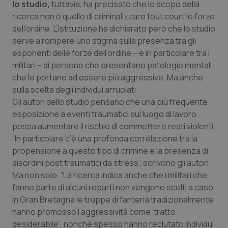
Valle D’Aosta
Oncodermatologia
lo studio,
tuttavia, ha precisato che lo scopo della
ricerca non è quello di criminalizzare
tout court
le forze
Veneto
Oncoematologia
dell’ordine. L’istituzione ha dichiarato però che lo studio
serve a rompere uno stigma sulla presenza tra gli
esponenti delle forze dell’ordine – e in particolare tra i
Oncologia & Nutrizione
militari – di persone che presentano patologie mentali
che le portano ad essere più aggressive. Ma anche
Psoriasi & pelle
sulla scelta degli individui arruolati.
Gli autori dello studio pensano che una più frequente
Quotidiano Cardiologia
esposizione a eventi traumatici sul luogo di lavoro
possa aumentare il rischio di commettere reati violenti.
Quotidiano Chirurgia
“In particolare c’è una profonda correlazione tra la
propensione a questo tipo di crimine e la presenza di
Quotidiano Oncologia
disordini post traumatici da stress”, scrivono gli autori.
Ma non solo. “La ricerca indica anche che i militari che
Quotidiano Pediatria
fanno parte di alcuni reparti non vengono scelti a caso.
In Gran Bretagna le truppe di fanteria tradizionalmente
hanno promosso l’aggressività come ‘tratto
Rene & patologie urogenitali
desiderabile’, nonché spesso hanno reclutato individui