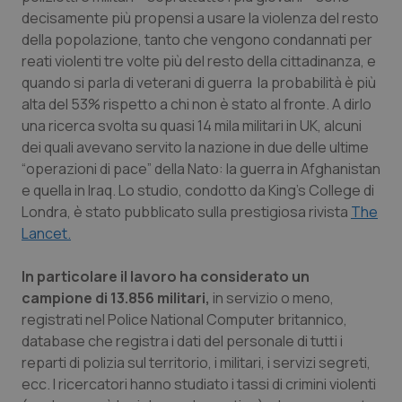
Calabria
Asma & BPCO
decisamente più propensi a usare la violenza del resto
della popolazione, tanto che vengono condannati per
Campania
Car-T
reati violenti tre volte più del resto della cittadinanza, e
quando si parla di veterani di guerra la probabilità è più
alta del 53% rispetto a chi non è stato al fronte. A dirlo
Emilia-Romagna
Colesterolo & coronaropatie
una ricerca svolta su quasi 14 mila militari in UK, alcuni
dei quali avevano servito la nazione in due delle ultime
Friuli Venezia Giulia
Dermatite Atopica
“operazioni di pace” della Nato: la guerra in Afghanistan
e quella in Iraq. Lo studio, condotto da King’s College di
Lazio
Diabete & glucometri
Londra, è stato pubblicato sulla prestigiosa rivista
The
Lancet.
Liguria
Disturbi dell’umore
In particolare il lavoro ha considerato un
Lombardia
Dolore
campione di 13.856 militari,
in servizio o meno,
registrati nel Police National Computer britannico,
Marche
Donna & Salute
database che registra i dati del personale di tutti i
reparti di polizia sul territorio, i militari, i servizi segreti,
ecc. I ricercatori hanno studiato i tassi di crimini violenti
Molise
Epatiti