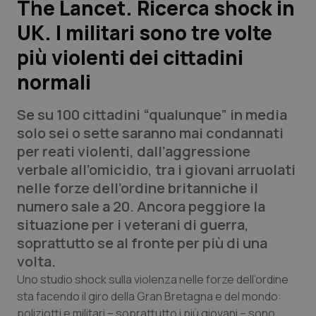
The Lancet. Ricerca shock in
UK. I militari sono tre volte
Scienza e Farmaci
più violenti dei cittadini
Studi e Analisi
normali
Lettere al direttore
Se su 100 cittadini “qualunque” in media
solo sei o sette saranno mai condannati
Edizioni Regionali
per reati violenti, dall’aggressione
verbale all’omicidio, tra i giovani arruolati
QS Pro
nelle forze dell’ordine britanniche il
numero sale a 20. Ancora peggiore la
Professionisti Sanitari.AI
situazione per i veterani di guerra,
soprattutto se al fronte per più di una
Abruzzo
QS Pro Gold
volta.
Uno studio shock sulla violenza nelle forze dell’ordine
QS Club
Newsletter
Basilicata
Artrite & artrosi
sta facendo il giro della Gran Bretagna e del mondo:
poliziotti e militari – soprattutto i più giovani – sono