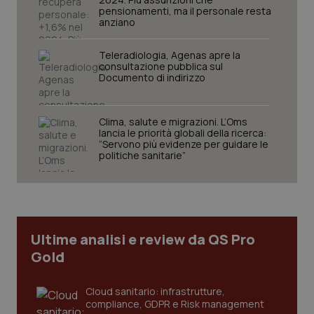
pensionamenti, ma il personale resta
anziano
Teleradiologia, Agenas apre la
consultazione pubblica sul
Documento di indirizzo
Clima, salute e migrazioni. L’Oms
CookieScriptConsent
5 mesi
CookieScript
settim
lancia le priorità globali della ricerca:
www.quotidianosanita.it
“Servono più evidenze per guidare le
politiche sanitarie”
Ultime analisi e review da QS Pro
Gold
Cloud sanitario: infrastrutture,
tracking-sites-ironfish-
www.quotidianosanita.it
4
compliance, GDPR e Risk management
tracking-enable
settim