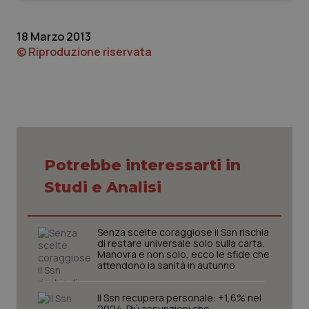
18 Marzo 2013
© Riproduzione riservata
Necessari
Statistici
Marketing
I cookie necessari contribuiscono a rendere fruibile il
sito web abilitandone funzionalità di base quali la
navigazione sulle pagine e l'accesso alle aree
protette del sito. Il sito web non è in grado di
Potrebbe interessarti in
funzionare correttamente senza questi cookie.
Studi e Analisi
Nome
Fornitore
/
Dominio
Scaden
VISITOR_PRIVACY_METADATA
5 mesi
YouTube
settim
.youtube.com
Senza scelte coraggiose il Ssn rischia
di restare universale solo sulla carta.
Manovra e non solo, ecco le sfide che
attendono la sanità in autunno
Il Ssn recupera personale: +1,6% nel
2024. Più assunzioni che