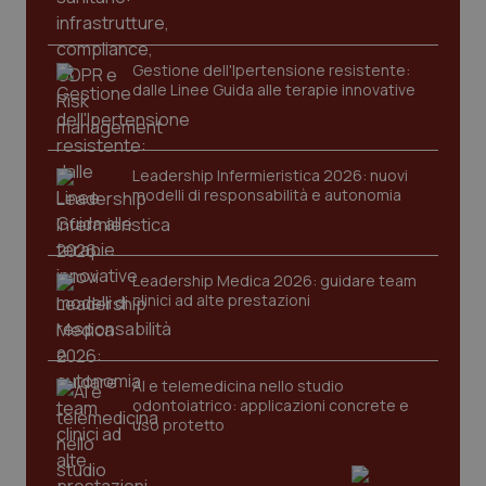
2 gior
Gestione dell'Ipertensione resistente:
dalle Linee Guida alle terapie innovative
tracking-sites-ironfish-
www.quotidianosanita.it
4
session-id
settim
2 gior
Leadership Infermieristica 2026: nuovi
modelli di responsabilità e autonomia
_ga
1 anno
Google LLC
mes
.quotidianosanita.it
Leadership Medica 2026: guidare team
clinici ad alte prestazioni
AI e telemedicina nello studio
odontoiatrico: applicazioni concrete e
uso protetto