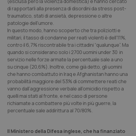
(esclusa però la violenza domestica) e hanno cercato
di rapportarli alla presenza di disordini da stress post-
Piemonte
HIV
traumatico, stati di ansietà, depressione o altre
patologie dell’umore.
Provincia Autonoma di Bolzano
Infezioni & Febbre
In questo modo, hanno scoperto che tra poliziotti e
militari, il tasso di condanne per reati violenti è dell’11%,
Provincia Autonoma di Trento
Ipertensione & Scompenso
contro il 6,7% riscontrabile tra i cittadini “qualunque”. Ma
quando si considerano solo i 2700 uomini under 30 in
Puglia
Malattie rare
servizio nelle forze armate la percentuale sale a uno
su cinque (20,6%). Inoltre, come già detto, gli uomini
Sardegna
Malattia di Crohn & Rettocolite Ulcerosa
che hanno combattuto in Iraq e Afghanistan hanno una
probabilità maggiore del 53% di commettere reati che
vanno dall’aggressione verbale all’omicidio rispetto a
Sicilia
Neuroscienze & patologie neurodegenerative
quelli mai stati al fronte, e nel caso di persone
richiamate a combattere più volte in più guerre, la
Toscana
Obesità
percentuale sale addirittura al 70/80%.
Umbria
Oftalmologia
Il Ministero della Difesa inglese, che ha finanziato