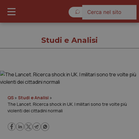
Lunedì 10 Agosto 2026
Studi e Analisi
Studi e Analisi
Cronache
QS
»
Studi e Analisi
»
The Lancet. Ricerca shock in UK. I militari sono tre volte più
Governo e Parlamento
violenti dei cittadini normali
Regioni e Asl
Lavoro e Professioni