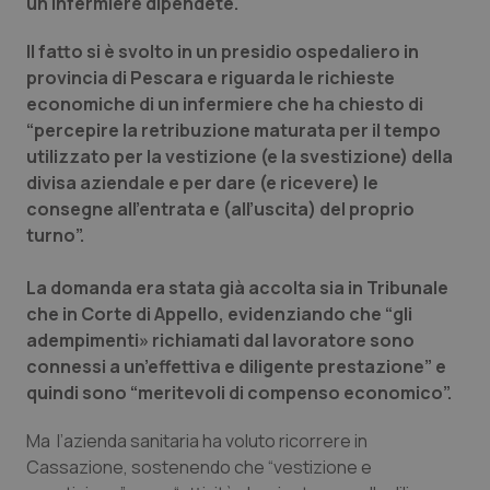
un infermiere dipendete.
Piemonte
HIV
Il fatto si è svolto in un presidio ospedaliero in
provincia di Pescara e riguarda le richieste
Provincia Autonoma di Bolzano
Infezioni & Febbre
economiche di un infermiere che ha chiesto di
“percepire la retribuzione maturata per il tempo
Provincia Autonoma di Trento
Ipertensione & Scompenso
utilizzato per la vestizione (e la svestizione) della
divisa aziendale e per dare (e ricevere) le
Puglia
Malattie rare
consegne all’entrata e (all’uscita) del proprio
turno”.
Sardegna
Malattia di Crohn & Rettocolite Ulcerosa
La domanda era stata già accolta sia in Tribunale
che in Corte di Appello, evidenziando che “gli
Sicilia
Neuroscienze & patologie neurodegenerative
adempimenti» richiamati dal lavoratore sono
connessi a un’effettiva e diligente prestazione” e
Toscana
Obesità
quindi sono “meritevoli di compenso economico”.
Umbria
Oftalmologia
Ma l’azienda sanitaria ha voluto ricorrere in
Cassazione, sostenendo che “vestizione e