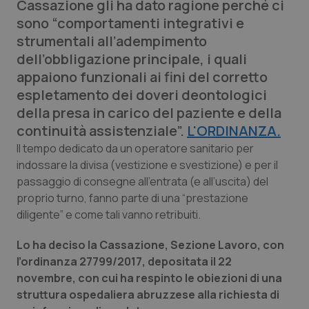
Cassazione gli ha dato ragione perché ci
Calabria
Asma & BPCO
sono “comportamenti integrativi e
strumentali all’adempimento
Campania
Car-T
dell’obbligazione principale, i quali
appaiono funzionali ai fini del corretto
Emilia-Romagna
Colesterolo & coronaropatie
espletamento dei doveri deontologici
della presa in carico del paziente e della
Friuli Venezia Giulia
Dermatite Atopica
continuità assistenziale”.
L'ORDINANZA.
Il tempo dedicato da un operatore sanitario per
Lazio
Diabete & glucometri
indossare la divisa (vestizione e svestizione) e per il
passaggio di consegne all’entrata (e all’uscita) del
Liguria
Disturbi dell’umore
proprio turno, fanno parte di una “prestazione
diligente” e come tali vanno retribuiti.
Lombardia
Dolore
Lo ha deciso la Cassazione, Sezione Lavoro, con
Marche
Donna & Salute
l’ordinanza 27799/2017, depositata il 22
novembre, con cui ha respinto le obiezioni di una
struttura ospedaliera abruzzese alla richiesta di
Molise
Epatiti