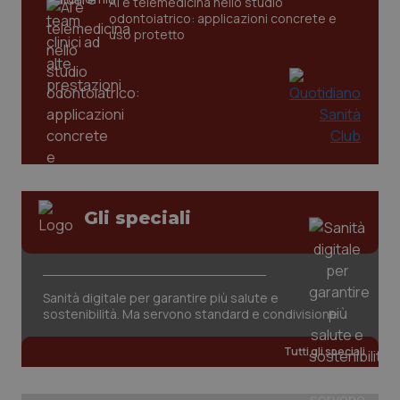
AI e telemedicina nello studio
odontoiatrico: applicazioni concrete e
_ga
1 anno
Google LLC
uso protetto
mes
.quotidianosanita.it
Gli speciali
Sanità digitale per garantire più salute e
sostenibilità. Ma servono standard e condivisione
Tutti gli speciali