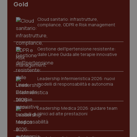
CookieScriptConsent
5 mesi
CookieScript
Gold
settim
www.quotidianosanita.it
Cloud sanitario: infrastrutture,
compliance, GDPR e Risk management
Gestione dell'Ipertensione resistente:
dalle Linee Guida alle terapie innovative
Leadership Infermieristica 2026: nuovi
tracking-sites-ironfish-
www.quotidianosanita.it
4
tracking-enable
settim
modelli di responsabilità e autonomia
2 gior
Leadership Medica 2026: guidare team
tracking-sites-ironfish-
www.quotidianosanita.it
4
clinici ad alte prestazioni
session-id
settim
2 gior