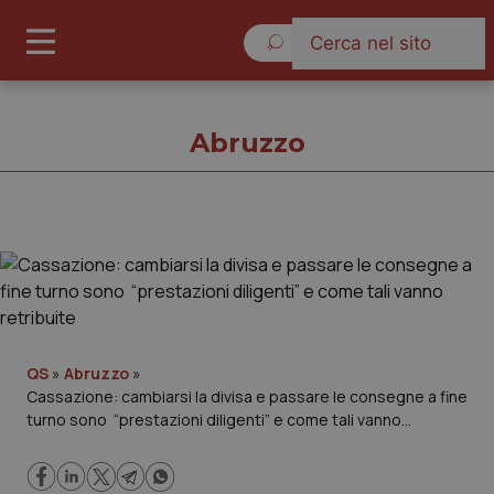
Giovedì 6 Agosto 2026
Abruzzo
Abruzzo
Cronache
Governo e Parlamento
QS
»
Abruzzo
»
Cassazione: cambiarsi la divisa e passare le consegne a fine
turno sono “prestazioni diligenti” e come tali vanno
Regioni e Asl
retribuite
Lavoro e Professioni