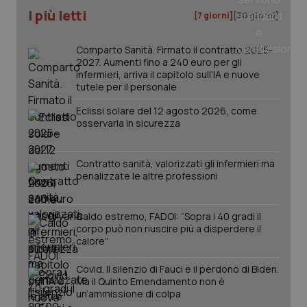
I più letti
[7 giorni]
[30 giorni]
Comparto Sanità. Firmato il contratto 2025-
2027. Aumenti fino a 240 euro per gli
PHPSESSID
Sessio
PHP.net
www.quotidianosanita.it
infermieri, arriva il capitolo sull'IA e nuove
tutele per il personale
Eclissi solare del 12 agosto 2026, come
osservarla in sicurezza
Contratto sanità, valorizzati gli infermieri ma
penalizzate le altre professioni
Caldo estremo, FADOI: “Sopra i 40 gradi il
corpo può non riuscire più a disperdere il
calore”
Covid. Il silenzio di Fauci e il perdono di Biden.
Ma il Quinto Emendamento non è
un’ammissione di colpa