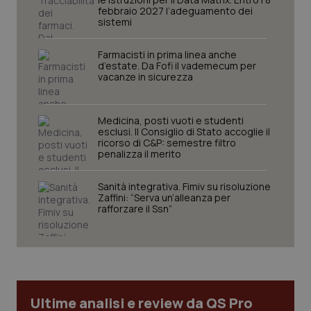
I cookie necessari contribuiscono a rendere fruibile il
febbraio 2027 l’adeguamento dei
sito web abilitandone funzionalità di base quali la
sistemi
navigazione sulle pagine e l'accesso alle aree
protette del sito. Il sito web non è in grado di
funzionare correttamente senza questi cookie.
Farmacisti in prima linea anche
d’estate. Da Fofi il vademecum per
Nome
Fornitore
/
Dominio
Scaden
vacanze in sicurezza
VISITOR_PRIVACY_METADATA
5 mesi
YouTube
settim
.youtube.com
Medicina, posti vuoti e studenti
esclusi. Il Consiglio di Stato accoglie il
ricorso di C&P: semestre filtro
penalizza il merito
Sanità integrativa. Fimiv su risoluzione
Zaffini: “Serva un’alleanza per
rafforzare il Ssn”
Ultime analisi e review da QS Pro