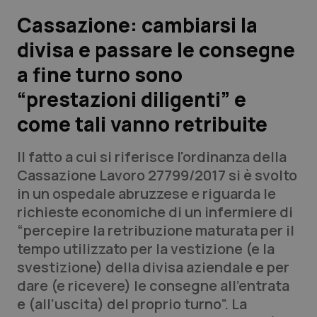
Cassazione: cambiarsi la
Scienza e Farmaci
divisa e passare le consegne
a fine turno sono
Studi e Analisi
“prestazioni diligenti” e
Lettere al direttore
come tali vanno retribuite
Edizioni Regionali
Il fatto a cui si riferisce l'ordinanza della
Cassazione Lavoro 27799/2017 si è svolto
QS Pro
in un ospedale abruzzese e riguarda le
richieste economiche di un infermiere di
Professionisti Sanitari.AI
“percepire la retribuzione maturata per il
tempo utilizzato per la vestizione (e la
Abruzzo
QS Pro Gold
svestizione) della divisa aziendale e per
dare (e ricevere) le consegne all’entrata
QS Club
Newsletter
Basilicata
Artrite & artrosi
e (all’uscita) del proprio turno”. La