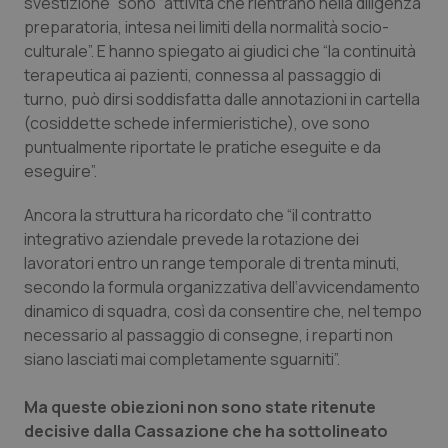
Valle D’Aosta
Oncodermatologia
svestizione” sono “attività che rientrano nella diligenza
preparatoria, intesa nei limiti della normalità socio-
culturale”. E hanno spiegato ai giudici che “la continuità
Veneto
Oncoematologia
terapeutica ai pazienti, connessa al passaggio di
turno, può dirsi soddisfatta dalle annotazioni in cartella
Oncologia & Nutrizione
(cosiddette schede infermieristiche), ove sono
puntualmente riportate le pratiche eseguite e da
Psoriasi & pelle
eseguire”.
Quotidiano Cardiologia
Ancora la struttura ha ricordato che “il contratto
integrativo aziendale prevede la rotazione dei
Quotidiano Chirurgia
lavoratori entro un range temporale di trenta minuti,
secondo la formula organizzativa dell‘avvicendamento
dinamico di squadra, così da consentire che, nel tempo
Quotidiano Oncologia
necessario al passaggio di consegne, i reparti non
siano lasciati mai completamente sguarniti”.
Quotidiano Pediatria
Ma queste obiezioni non sono state ritenute
Rene & patologie urogenitali
decisive dalla Cassazione che ha sottolineato