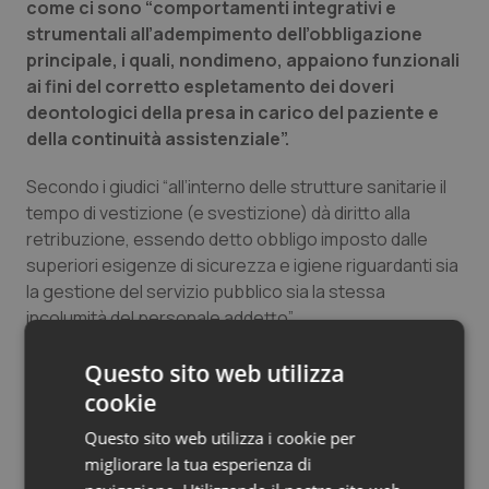
come ci sono “comportamenti integrativi e
Salute orale & impianti
strumentali all’adempimento dell’obbligazione
principale, i quali, nondimeno, appaiono funzionali
Sangue & coagulazione
ai fini del corretto espletamento dei doveri
deontologici della presa in carico del paziente e
Tiroide
della continuità assistenziale”.
Secondo i giudici “all’interno delle strutture sanitarie il
Tumore al seno
tempo di vestizione (e svestizione) dà diritto alla
retribuzione, essendo detto obbligo imposto dalle
Tumore ovarico
superiori esigenze di sicurezza e igiene riguardanti sia
la gestione del servizio pubblico sia la stessa
Tumori del Polmone & Testa Collo
incolumità del personale addetto”.
Tumori gastrointestinali
Il cambio di consegne nel passaggio di turno è,
Questo sito web utilizza
secondo i giudici, “riferibile a una diligente
cookie
prestazione effettiva di lavoro”, e quindi “per la
Ulcera & Reflusso
Questo sito web utilizza i cookie per
funzione che è chiamata ad assolvere, lo scambio
migliorare la tua esperienza di
di consegne va considerato, di per sé stesso,
Vaccini