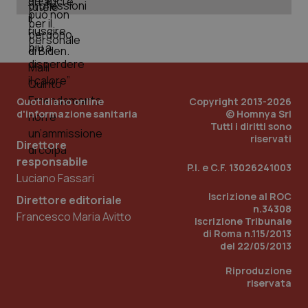
_ga_KM60CM4NPH
.quotidianosanita.it
1 anno
mes
Quotidiano online
Copyright 2013-2026
d'informazione sanitaria
© Homnya Srl
Tutti i diritti sono
Fornitore
/
riservati
Nome
Scadenza
Descrizion
Direttore
Dominio
Nome
Fornitore
/
Dominio
Scadenza
Des
responsabile
P.I. e C.F. 13026241003
_ga_0VMQEQKQ1N
.quotidianosanita.it
1 anno 1
Questo
Luciano Fassari
mese
cookie
VISITOR_INFO1_LIVE
5 mesi 4
Que
Google LLC
viene
settimane
imp
.youtube.com
Iscrizione al ROC
utilizzato
Direttore editoriale
You
da Google
n.34308
ten
Francesco Maria Avitto
Analytics
pre
Iscrizione Tribunale
per
del
di Roma n.115/2013
mantener
vid
del 22/05/2013
lo stato
inco
della
può
sessione.
det
Riproduzione
vis
riservata
web
uti
nuo