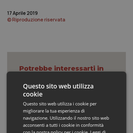
Valle D’Aosta
Oncodermatologia
17 Aprile 2019
Veneto
Oncoematologia
© Riproduzione riservata
Oncologia & Nutrizione
Psoriasi & pelle
Quotidiano Cardiologia
Potrebbe interessarti in
Calabria
Quotidiano Chirurgia
Questo sito web utilizza
cookie
Quotidiano Oncologia
Il contratto della sanità e i frutti
avvelenati del neocorporativismo
Questo sito web utilizza i cookie per
Quotidiano Pediatria
migliorare la tua esperienza di
navigazione. Utilizzando il nostro sito web
Rene & patologie urogenitali
acconsenti a tutti i cookie in conformità
Arpal, Fsr e perimetrazione delle
spese
con la nostra policy per i cookie.
Leggi di