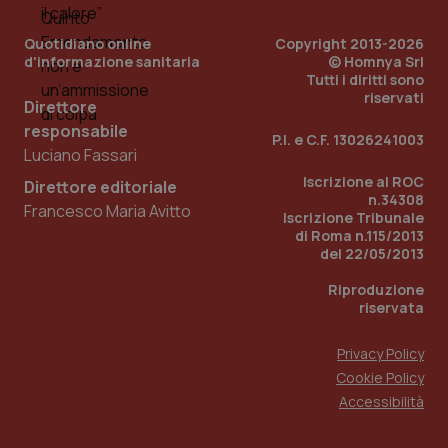
PHPSESSID
Sessio
PHP.net
Quotidiano online
Copyright 2013-2026
www.quotidianosanita.it
d'informazione sanitaria
© Homnya Srl
Tutti i diritti sono
riservati
Direttore
responsabile
P.I. e C.F. 13026241003
Luciano Fassari
Iscrizione al ROC
Direttore editoriale
n.34308
Francesco Maria Avitto
Iscrizione Tribunale
di Roma n.115/2013
del 22/05/2013
Riproduzione
riservata
Privacy Policy
Cookie Policy
Accessibilità
_ga_KM60CM4NPH
.quotidianosanita.it
1 anno
mes