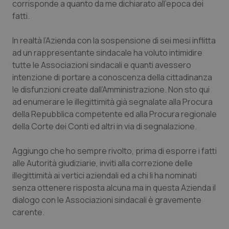
corrisponde a quanto da me dichiarato all’epoca dei
Calabria
Asma & BPCO
fatti.
Campania
Car-T
In realtà l’Azienda con la sospensione di sei mesi inflitta
ad un rappresentante sindacale ha voluto intimidire
Emilia-Romagna
Colesterolo & coronaropatie
tutte le Associazioni sindacali e quanti avessero
intenzione di portare a conoscenza della cittadinanza
Friuli Venezia Giulia
Dermatite Atopica
le disfunzioni create dall’Amministrazione. Non sto qui
ad enumerare le illegittimità già segnalate alla Procura
Lazio
Diabete & glucometri
della Repubblica competente ed alla Procura regionale
della Corte dei Conti ed altri in via di segnalazione.
Liguria
Disturbi dell’umore
Aggiungo che ho sempre rivolto, prima di esporre i fatti
alle Autorità giudiziarie, inviti alla correzione delle
Lombardia
Dolore
illegittimità ai vertici aziendali ed a chi li ha nominati
senza ottenere risposta alcuna ma in questa Azienda il
Marche
Donna & Salute
dialogo con le Associazioni sindacali è gravemente
carente.
Molise
Epatiti