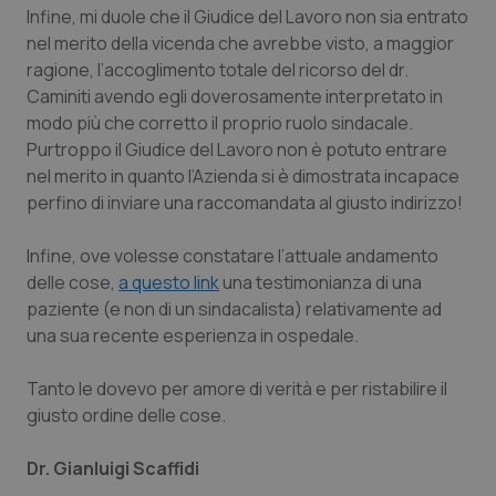
Infine, mi duole che il Giudice del Lavoro non sia entrato
Piemonte
HIV
nel merito della vicenda che avrebbe visto, a maggior
ragione, l’accoglimento totale del ricorso del dr.
Provincia Autonoma di Bolzano
Infezioni & Febbre
Caminiti avendo egli doverosamente interpretato in
modo più che corretto il proprio ruolo sindacale.
Purtroppo il Giudice del Lavoro non è potuto entrare
Provincia Autonoma di Trento
Ipertensione & Scompenso
nel merito in quanto l’Azienda si è dimostrata incapace
perfino di inviare una raccomandata al giusto indirizzo!
Puglia
Malattie rare
Infine, ove volesse constatare l’attuale andamento
Sardegna
Malattia di Crohn & Rettocolite Ulcerosa
delle cose,
a questo link
una testimonianza di una
paziente (e non di un sindacalista) relativamente ad
Sicilia
Neuroscienze & patologie neurodegenerative
una sua recente esperienza in ospedale.
Toscana
Obesità
Tanto le dovevo per amore di verità e per ristabilire il
giusto ordine delle cose.
Umbria
Oftalmologia
Dr. Gianluigi Scaffidi