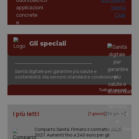
Gli speciali
tracking-sites-ironfish-
www.quotidianosanita.it
4
tracking-enable
settim
Sanità digitale per garantire più salute e
2 gior
sostenibilità. Ma servono standard e condivisione
Tutti gli speciali
tracking-sites-ironfish-
www.quotidianosanita.it
4
session-id
settim
2 gior
I più letti
[7 giorni]
[30 giorni]
Comparto Sanità. Firmato il contratto 2025-
_ga
1 anno
Google LLC
2027. Aumenti fino a 240 euro per gli
mes
.quotidianosanita.it