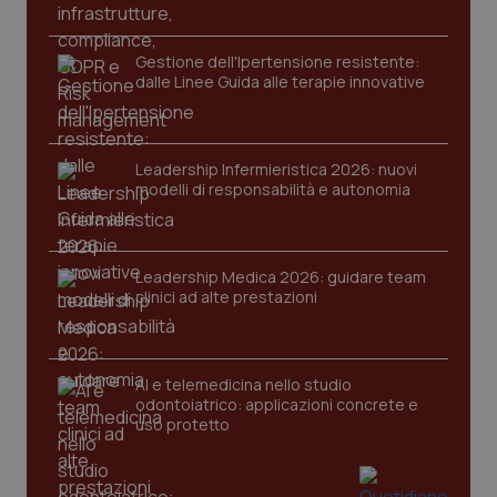
protette del sito. Il sito web non è in grado di
funzionare correttamente senza questi cookie.
Nome
Fornitore
/
Dominio
Scaden
Gestione dell'Ipertensione resistente:
dalle Linee Guida alle terapie innovative
VISITOR_PRIVACY_METADATA
5 mesi
YouTube
settim
.youtube.com
Leadership Infermieristica 2026: nuovi
modelli di responsabilità e autonomia
Leadership Medica 2026: guidare team
clinici ad alte prestazioni
AI e telemedicina nello studio
odontoiatrico: applicazioni concrete e
uso protetto
CookieScriptConsent
5 mesi
CookieScript
settim
www.quotidianosanita.it