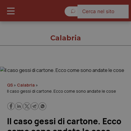
Venerdì 7 Agosto 2026
Calabria
Calabria
Cronache
QS
»
Calabria
»
Il caso gessi di cartone. Ecco come sono andate le cose
Governo e Parlamento
Regioni e Asl
Il caso gessi di cartone. Ecco
Lavoro e Professioni