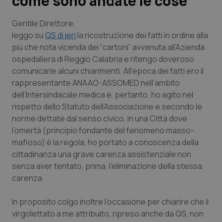
come sono andate le cose
Scienza e Farmaci
Gentile Direttore
,
leggo su
QS di ieri
la ricostruzione dei fatti in ordine alla
più che nota vicenda dei “cartoni” avvenuta all’Azienda
Studi e Analisi
ospedaliera di Reggio Calabria e ritengo doveroso
comunicarle alcuni chiarimenti. All’epoca dei fatti ero il
Lettere al direttore
rappresentante ANAAO-ASSOMED nell’ambito
dell’Intersindacale medica e, pertanto, ho agito nel
Edizioni Regionali
rispetto dello Statuto dell’Associazione e secondo le
norme dettate dal senso civico, in una Città dove
QS Pro
l’omertà (principio fondante del fenomeno masso-
mafioso) è la regola, ho portato a conoscenza della
Professionisti Sanitari.AI
cittadinanza una grave carenza assistenziale non
senza aver tentato, prima, l’eliminazione della stessa
Abruzzo
QS Pro Gold
carenza.
QS Club
Newsletter
In proposito colgo inoltre l’occasione per chiarire che il
Basilicata
Artrite & artrosi
virgolettato a me attribuito, ripreso anche da QS, non