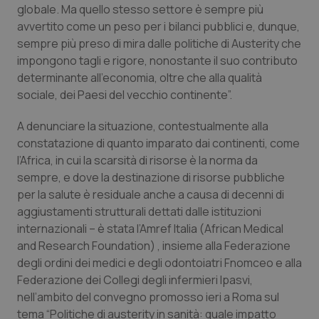
globale. Ma quello stesso settore è sempre più
Calabria
Asma & BPCO
avvertito come un peso per i bilanci pubblici e, dunque,
sempre più preso di mira dalle politiche di Austerity che
Campania
Car-T
impongono tagli e rigore, nonostante il suo contributo
determinante all’economia, oltre che alla qualità
Emilia-Romagna
Colesterolo & coronaropatie
sociale, dei Paesi del vecchio continente”.
Friuli Venezia Giulia
Dermatite Atopica
A denunciare la situazione, contestualmente alla
constatazione di quanto imparato dai continenti, come
Lazio
Diabete & glucometri
l’Africa, in cui la scarsità di risorse è la norma da
sempre, e dove la destinazione di risorse pubbliche
per la salute è residuale anche a causa di decenni di
Liguria
Disturbi dell’umore
aggiustamenti strutturali dettati dalle istituzioni
internazionali – è stata l’Amref Italia (African Medical
Lombardia
Dolore
and Research Foundation) , insieme alla Federazione
degli ordini dei medici e degli odontoiatri Fnomceo e alla
Marche
Donna & Salute
Federazione dei Collegi degli infermieri Ipasvi,
nell’ambito del convegno promosso ieri a Roma sul
Molise
Epatiti
tema “Politiche di austerity in sanità: quale impatto