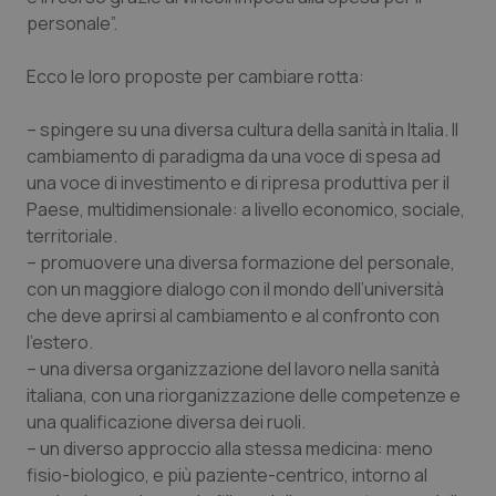
personale”.
Salute orale & impianti
Ecco le loro proposte per cambiare rotta:
Sangue & coagulazione
– spingere su una diversa cultura della sanità in Italia. Il
Tiroide
cambiamento di paradigma da una voce di spesa ad
una voce di investimento e di ripresa produttiva per il
Tumore al seno
Paese, multidimensionale: a livello economico, sociale,
territoriale.
Tumore ovarico
– promuovere una diversa formazione del personale,
con un maggiore dialogo con il mondo dell’università
Tumori del Polmone & Testa Collo
che deve aprirsi al cambiamento e al confronto con
l’estero.
– una diversa organizzazione del lavoro nella sanità
Tumori gastrointestinali
italiana, con una riorganizzazione delle competenze e
una qualificazione diversa dei ruoli.
Ulcera & Reflusso
– un diverso approccio alla stessa medicina: meno
fisio-biologico, e più paziente-centrico, intorno al
Vaccini