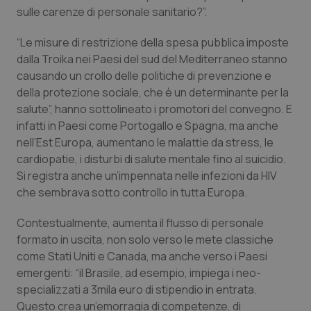
sulle carenze di personale sanitario?”.
Piemonte
HIV
“Le misure di restrizione della spesa pubblica imposte
dalla Troika nei Paesi del sud del Mediterraneo stanno
Provincia Autonoma di Bolzano
Infezioni & Febbre
causando un crollo delle politiche di prevenzione e
della protezione sociale, che è un determinante per la
Provincia Autonoma di Trento
Ipertensione & Scompenso
salute”, hanno sottolineato i promotori del convegno. E
infatti in Paesi come Portogallo e Spagna, ma anche
Puglia
Malattie rare
nell’Est Europa, aumentano le malattie da stress, le
cardiopatie, i disturbi di salute mentale fino al suicidio.
Sardegna
Malattia di Crohn & Rettocolite Ulcerosa
Si registra anche un’impennata nelle infezioni da HIV
che sembrava sotto controllo in tutta Europa.
Sicilia
Neuroscienze & patologie neurodegenerative
Contestualmente, aumenta il flusso di personale
formato in uscita, non solo verso le mete classiche
Toscana
Obesità
come Stati Uniti e Canada, ma anche verso i Paesi
emergenti: “il Brasile, ad esempio, impiega i neo-
Umbria
Oftalmologia
specializzati a 3mila euro di stipendio in entrata.
Questo crea un’emorragia di competenze, di