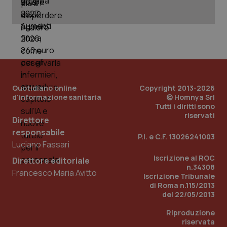
Dominio
Nome
Fornitore
/
Dominio
Scadenza
Des
_ga_0VMQEQKQ1N
.quotidianosanita.it
1 anno 1
Questo
mese
cookie
VISITOR_INFO1_LIVE
5 mesi 4
Que
Google LLC
viene
settimane
imp
.youtube.com
utilizzato
You
da Google
ten
Analytics
pre
per
del
mantener
vid
lo stato
inco
della
può
Quotidiano online
Copyright 2013-2026
sessione.
det
vis
d'informazione sanitaria
© Homnya Srl
web
Tutti i diritti sono
uti
riservati
nuo
Direttore
ver
responsabile
dell
P.I. e C.F. 13026241003
You
Luciano Fassari
__Secure-YNID
.youtube.com
5 mesi 4
Que
Iscrizione al ROC
Direttore editoriale
settimane
imp
n.34308
You
Francesco Maria Avitto
ten
Iscrizione Tribunale
pre
di Roma n.115/2013
del
del 22/05/2013
vid
inco
può
Riproduzione
det
riservata
vis