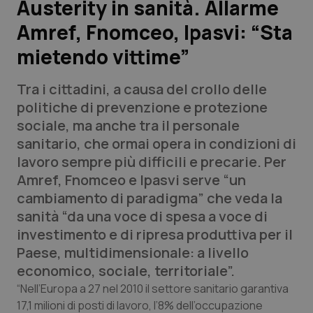
Austerity in sanità. Allarme
Amref, Fnomceo, Ipasvi: “Sta
Scienza e Farmaci
mietendo vittime”
Studi e Analisi
Tra i cittadini, a causa del crollo delle
Lettere al direttore
politiche di prevenzione e protezione
sociale, ma anche tra il personale
Edizioni Regionali
sanitario, che ormai opera in condizioni di
lavoro sempre più difficili e precarie. Per
QS Pro
Amref, Fnomceo e Ipasvi serve “un
cambiamento di paradigma” che veda la
Professionisti Sanitari.AI
sanità “da una voce di spesa a voce di
investimento e di ripresa produttiva per il
Abruzzo
QS Pro Gold
Paese, multidimensionale: a livello
economico, sociale, territoriale”.
QS Club
Newsletter
Basilicata
Artrite & artrosi
“Nell’Europa a 27 nel 2010 il settore sanitario garantiva
17,1 milioni di posti di lavoro, l’8% dell’occupazione