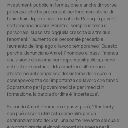
Valle D’Aosta
Oncodermatologia
investimenti pubblici in formazione e anche di risorse
potenziali che ha precedenti nei fenomeni storici di
Veneto
Oncoematologia
brain drain di personale formato dai Paesi più poveri”,
sottolineano ancora. Peraltro, sempre in tema di
Oncologia & Nutrizione
personale, si assiste oggi alla crescita di altre due
fenomeni: “l’aumento del personale precario e
Psoriasi & pelle
l’aumento dell’impiego di lavoro temporaneo”. Questo
perché, denunciano Amref, Fnomceo e Ipasvi, “manca
una visione di insieme nei responsabili politici, anche
Quotidiano Cardiologia
del settore sanitario, di trasmettere all’interno e
all’esterno del complesso del sistema delle cure la
Quotidiano Chirurgia
consapevolezza dell’importanza del lavoro che fanno”.
Soprattutto per i giovani medici e per i medici in
Quotidiano Oncologia
formazione, la parola d’ordine è “incertezza”.
Quotidiano Pediatria
Secondo Amref, Fnomceo e Ipasvi, però, “l’Austerity
non può essere utilizzata come alibi per un
Rene & patologie urogenitali
definanziamento del Ssn, una parte rilevante del quale
è in corso grazie ai vincoli imposti alla spesa per il