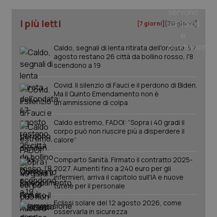
I più letti
[7 giorni]
[30 giorni]
Caldo, segnali di lenta ritirata dell'ondata: il 7
agosto restano 26 città da bollino rosso, l'8
scendono a 19
Covid. Il silenzio di Fauci e il perdono di Biden.
Ma il Quinto Emendamento non è
un’ammissione di colpa
_ga_KM60CM4NPH
.quotidianosanita.it
1 anno
Caldo estremo, FADOI: “Sopra i 40 gradi il
mes
corpo può non riuscire più a disperdere il
calore”
Comparto Sanità. Firmato il contratto 2025-
2027. Aumenti fino a 240 euro per gli
infermieri, arriva il capitolo sull'IA e nuove
tutele per il personale
Eclissi solare del 12 agosto 2026, come
osservarla in sicurezza
Fornitore
/
Nome
Scadenza
Descrizion