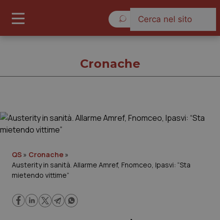
Sabato 8 Agosto 2026
Cronache
Cronache
Cronache
QS
»
Cronache
»
Austerity in sanità. Allarme Amref, Fnomceo, Ipasvi: “Sta
Governo e Parlamento
mietendo vittime”
Regioni e Asl
Lavoro e Professioni