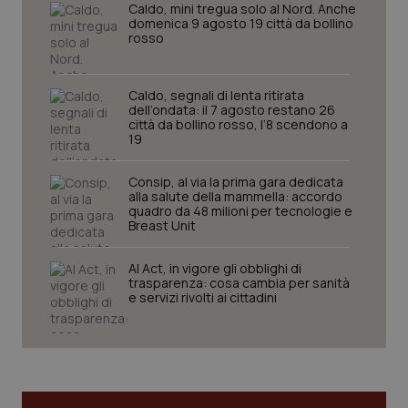
Caldo, mini tregua solo al Nord. Anche
domenica 9 agosto 19 città da bollino
rosso
Caldo, segnali di lenta ritirata
dell’ondata: il 7 agosto restano 26
città da bollino rosso, l’8 scendono a
19
Consip, al via la prima gara dedicata
alla salute della mammella: accordo
quadro da 48 milioni per tecnologie e
CookieScriptConsent
5 mesi
CookieScript
Breast Unit
settim
www.quotidianosanita.it
AI Act, in vigore gli obblighi di
trasparenza: cosa cambia per sanità
e servizi rivolti ai cittadini