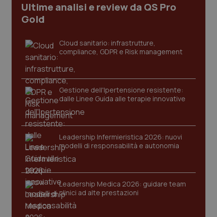
Ultime analisi e review da QS Pro
Gold
tracking-sites-ironfish-
www.quotidianosanita.it
4
tracking-enable
settim
2 gior
Cloud sanitario: infrastrutture,
compliance, GDPR e Risk management
tracking-sites-ironfish-
www.quotidianosanita.it
4
session-id
settim
Gestione dell'Ipertensione resistente:
2 gior
dalle Linee Guida alle terapie innovative
_ga
1 anno
Google LLC
Leadership Infermieristica 2026: nuovi
mes
.quotidianosanita.it
modelli di responsabilità e autonomia
Leadership Medica 2026: guidare team
clinici ad alte prestazioni