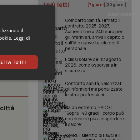
I più letti
[7 giorni]
[30 giorni]
è in calo da
 alla sua
Comparto Sanità. Firmato il
contratto 2025-2027.
ilizzando il
Aumenti fino a 240 euro per
gli infermieri, arriva il capitolo
cookie.
Leggi di
sull'IA e nuove tutele per il
personale
Eclissi solare del 12 agosto
ETTA TUTTI
2026, come osservarla in
sicurezza
keting
Contratto sanità, valorizzati
gli infermieri ma penalizzate
le altre professioni
 città
Caldo estremo, FADOI:
“Sopra i 40 gradi il corpo può
non riuscire più a disperdere
il calore”
.
Covid. Il silenzio di Fauci e il
igazione sulle pagine