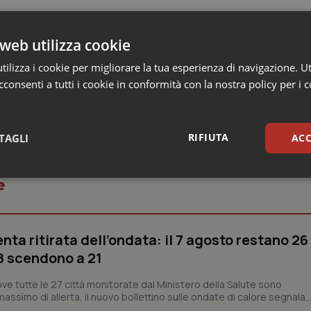
ini il testamento biologico è in calo. Ma è da sottolineare che 
del suo percorso parlamentare quindi presumibilmente prossimo
web utilizza cookie
he gli italiani dicono di no a “questa” proposta di legge?
ilizza i cookie per migliorare la tua esperienza di navigazione. Ut
consenti a tutti i cookie in conformità con la nostra policy per i 
RIFIUTA
TAGLI
ACC
sari
Statistici
Mar
e
enta ritirata dell’ondata: il 7 agosto restano 26
’8 scendono a 21
Necessari
Statistici
Marketing
ve tutte le 27 città monitorate dal Ministero della Salute sono
assimo di allerta, il nuovo bollettino sulle ondate di calore segnala..
tribuiscono a rendere fruibile il sito web abilitandone funzionalità di base quali la nav