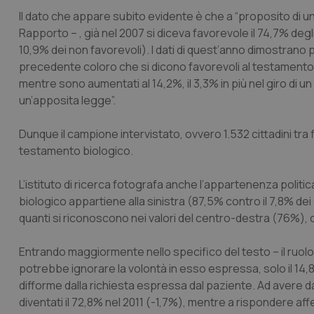
Il dato che appare subito evidente è che a “proposito di una
Rapporto – , già nel 2007 si diceva favorevole il 74,7% degli i
10,9% dei non favorevoli). I dati di quest’anno dimostrano
precedente coloro che si dicono favorevoli al testamento b
mentre sono aumentati al 14,2%, il 3,3% in più nel giro di u
un’apposita legge”.
Dunque il campione intervistato, ovvero 1.532 cittadini tra f
testamento biologico.
L’istituto di ricerca fotografa anche l’appartenenza politi
biologico appartiene alla sinistra (87,5% contro il 7,8% dei
quanti si riconoscono nei valori del centro-destra (76%), 
Entrando maggiormente nello specifico del testo – il ruol
potrebbe ignorare la volontà in esso espressa, solo il 14,
difforme dalla richiesta espressa dal paziente. Ad avere dat
diventati il 72,8% nel 2011 (-1,7%), mentre a rispondere aff