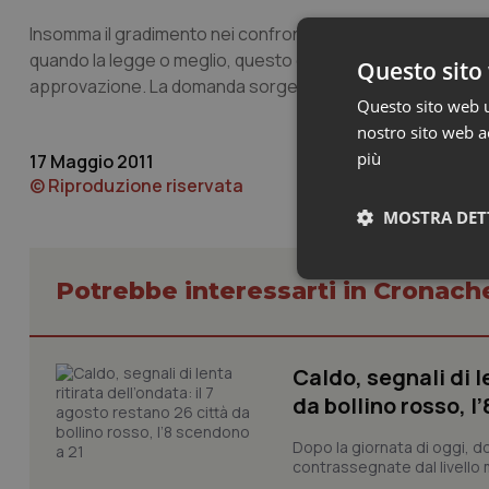
Insomma il gradimento nei confronti di una legge che discipl
quando la legge o meglio, questo ddl, è entrato nel vivo 
Questo sito 
approvazione. La domanda sorge dunque spontanea: non è c
Questo sito web ut
nostro sito web ac
più
17 Maggio 2011
© Riproduzione riservata
MOSTRA DET
Neces
Potrebbe interessarti in Cronach
Caldo, segnali di l
da bollino rosso, l
Dopo la giornata di oggi, do
contrassegnate dal livello m
I cookie necessari con