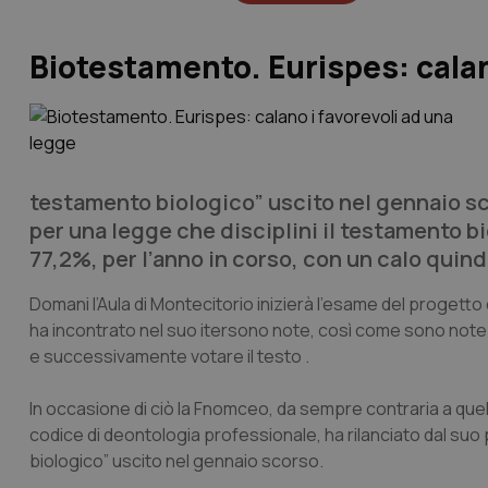
Biotestamento. Eurispes: calan
testamento biologico” uscito nel gennaio scor
per una legge che disciplini il testamento 
77,2%, per l’anno in corso, con un calo quind
Domani l’Aula di Montecitorio inizierà l’esame del progetto di 
ha incontrato nel suo
iter
sono note, così come sono note l
e successivamente votare il testo .
In occasione di ciò la Fnomceo, da sempre contraria a quel t
codice di deontologia professionale, ha rilanciato dal suo 
biologico” uscito nel gennaio scorso.