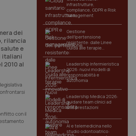
infrastrutture,
compliance, GDPR e Risk
management
mera dei
Gestione
dell'Ipertensione
, rilancia
resistente: dalle Linee
 salute e
Guida alle terapie
innovative
italiani
l 2010 al
Leadership Infermieristica
2026: nuovi modelli di
responsabilità e
autonomia
 legislativa
confrontarsi
Leadership Medica 2026:
guidare team clinici ad
alte prestazioni
flitto con il
e testamento
AI e telemedicina nello
studio odontoiatrico: