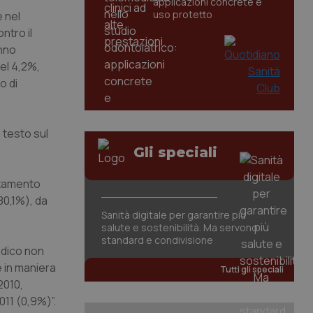
applicazioni concrete e
uso protetto
e nel
ntro il
anno
el 4,2%,
o di
n testo sul
Gli speciali
estamento
80,1%), da
Sanità digitale per garantire più
salute e sostenibilità. Ma servono
standard e condivisione
edico non
e in maniera
Tutti gli speciali
2010,
011 (0,9%)”.