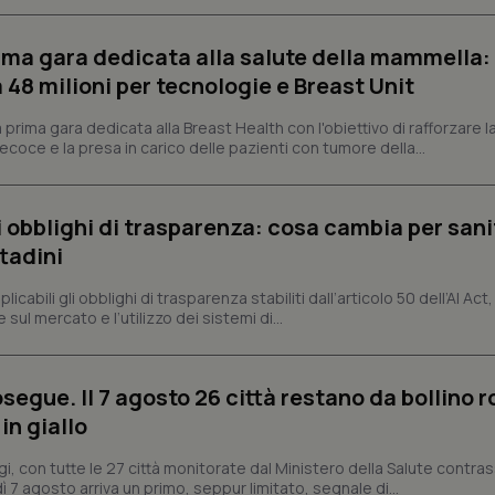
protette del sito. Il sito web non è in grado di funzionare correttamente senza questi coo
Fornitore
/
Dominio
Scadenza
Descrizione
prima gara dedicata alla salute della mammella:
METADATA
5 mesi 4
Questo cookie viene utilizzato p
YouTube
48 milioni per tecnologie e Breast Unit
settimane
scelte di consenso e privacy dell'
.youtube.com
interazione con il sito. Registra i
del visitatore riguardo a varie pol
prima gara dedicata alla Breast Health con l'obiettivo di rafforzare l
impostazioni sulla privacy, garan
coce e la presa in carico delle pazienti con tumore della...
preferenze siano onorate nelle se
nt
5 mesi 3
Questo cookie viene utilizzato da
CookieScript
settimane
Script.com per ricordare le pref
www.quotidianosanita.it
sui cookie dei visitatori. È neces
li obblighi di trasparenza: cosa cambia per sani
dei cookie di Cookie-Script.com 
correttamente.
ttadini
ish-
www.quotidianosanita.it
4
Questo cookie è impostato dall'a
settimane
abilitare il sistema di tracking a
abili gli obblighi di trasparenza stabiliti dall’articolo 50 dell’AI Act, 
2 giorni
ul mercato e l’utilizzo dei sistemi di...
ish-
www.quotidianosanita.it
4
Questo cookie è impostato dall'a
settimane
assegnare un identificatore generi
2 giorni
segue. Il 7 agosto 26 città restano da bollino r
1 anno 1
Questo nome di cookie è associa
Google LLC
mese
Universal Analytics, che è un a
.quotidianosanita.it
in giallo
significativo del servizio di ana
utilizzato da Google. Questo cook
per distinguere utenti unici as
gi, con tutte le 27 città monitorate dal Ministero della Salute contr
generato in modo casuale come i
ì 7 agosto arriva un primo, seppur limitato, segnale di...
cliente. È incluso in ogni richiest