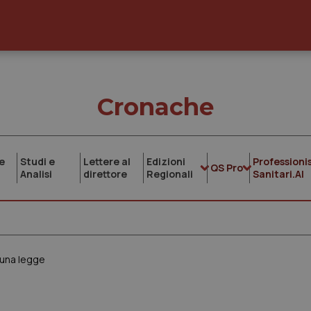
Cronache
e
Studi e
Lettere al
Edizioni
Professionis
QS Pro
Analisi
direttore
Regionali
Sanitari.AI
 una legge