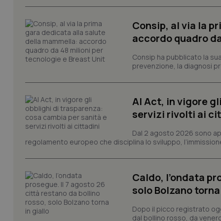
e l'accesso alle aree 
Nome
Consip, al via la 
VISITOR_PRIVACY_
accordo quadro da 
Consip ha pubblicato la sua 
prevenzione, la diagnosi pre
CookieScriptConse
AI Act, in vigore g
servizi rivolti ai ci
tracking-sites-ironf
tracking-enable
Dal 2 agosto 2026 sono applic
regolamento europeo che disciplina lo sviluppo, l’immissione s
tracking-sites-ironf
session-id
Caldo, l’ondata pro
_ga
solo Bolzano torna 
Dopo il picco registrato og
dal bollino rosso, da venerd