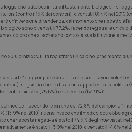
 legge che istituisca in Italia il testamento biologico – si legg
taliani (contro il 15% dei contrari), diventati l’81,4% nel 2010 (co
 però un’inversione di tendenza, dal momento che rispetto all’
iologico sono diventati il 77,2%, facendo registrare un calo d
n anno, coloro che si schierano contro la sua istituzione a mezz
ine 2010 e inizio 2011, fa registrare un calo nel gradimento di u
ca per cui la “maggior parte di coloro che sono favorevoli al t
 contrari), seguiti da chi non ha alcuna appartenenza politica (
del centro-sinistra (75,6%) e del centro (64,9%)”.
o del medico – secondo l’opinione del 72,8% del campione “il m
8% (13,9% nel 2010) ritiene invece che il medico potrebbe agir
o una risposta negativa è stato il 74,5% degli intervistati nel 
ermativamente è stato il 13,9% nel 2010, diventato il 14,8% nel 2