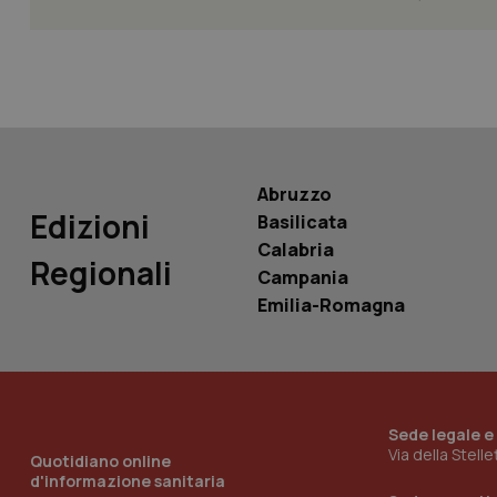
PHPSESSID
Abruzzo
_ga_KM60CM4NPH
Edizioni
Basilicata
Calabria
Regionali
Campania
Nome
Emilia-Romagna
Nome
VISITOR_INFO1_LIV
_ga_0VMQEQKQ1N
__Secure-YNID
Sede legale e
Via della Stell
Quotidiano online
d'informazione sanitaria