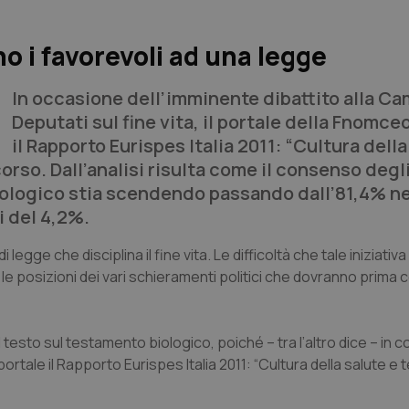
o i favorevoli ad una legge
In occasione dell’imminente dibattito alla Ca
Deputati sul fine vita, il portale della Fnomceo
il Rapporto Eurispes Italia 2011: “Cultura della
so. Dall’analisi risulta come il consenso degli 
biologico stia scendendo passando dall’81,4% ne
i del 4,2%.
legge che disciplina il fine vita. Le difficoltà che tale iniziativa
e posizioni dei vari schieramenti politici che dovranno prima 
esto sul testamento biologico, poiché – tra l’altro dice – in con
portale il Rapporto Eurispes Italia 2011: “Cultura della salute 