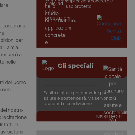
applicazioni concrete e
liare
uso protetto
a carceraria,
ure
dizioni per
a. La mia
ntinuerò a
te nelle
Gli speciali
ti dell'uomo
 nelle
Sanità digitale per garantire più
salute e sostenibilità. Ma servono
standard e condivisione
 del nostro
Tutti gli speciali
sollecitazione
fatti, la
tivi sistemi