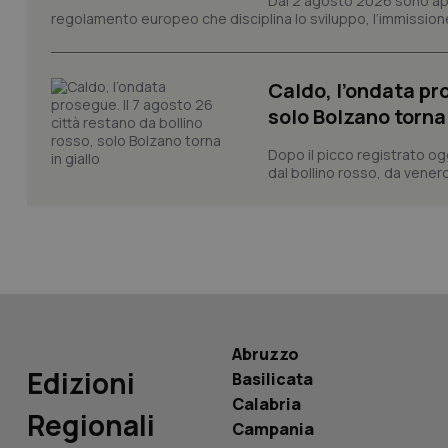
Dal 2 agosto 2026 sono applic
_ga
regolamento europeo che disciplina lo sviluppo, l’immissione s
Caldo, l’ondata pro
solo Bolzano torna 
PHPSESSID
Dopo il picco registrato og
dal bollino rosso, da venerd
_ga_KM60CM4NPH
Abruzzo
Nome
Nome
Edizioni
Basilicata
VISITOR_INFO1_LIV
Calabria
_ga_0VMQEQKQ1N
Regionali
Campania