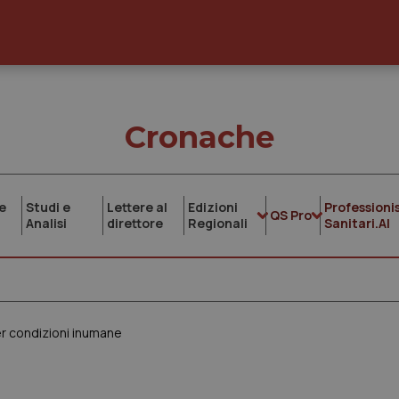
Cronache
e
Studi e
Lettere al
Edizioni
Professionis
QS Pro
Analisi
direttore
Regionali
Sanitari.AI
er condizioni inumane