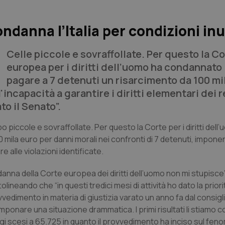
ondanna l’Italia per condizioni i
Celle piccole e sovraffollate. Per questo la C
europea per i diritti dell’uomo ha condannato l
pagare a 7 detenuti un risarcimento da 100 mi
ncapacità a garantire i diritti elementari dei r
to il Senato”.
roppo piccole e sovraffollate. Per questo la Corte per i diritti dell
0 mila euro per danni morali nei confronti di 7 detenuti, impone
 alle violazioni identificate.
nna della Corte europea dei diritti dell’uomo non mi stupisce”
ineando che “in questi tredici mesi di attività ho dato la priorit
vvedimento in materia di giustizia varato un anno fa dal consigli
mponare una situazione drammatica. I primi risultati li stiamo c
i scesi a 65.725 in quanto il provvedimento ha inciso sul fen