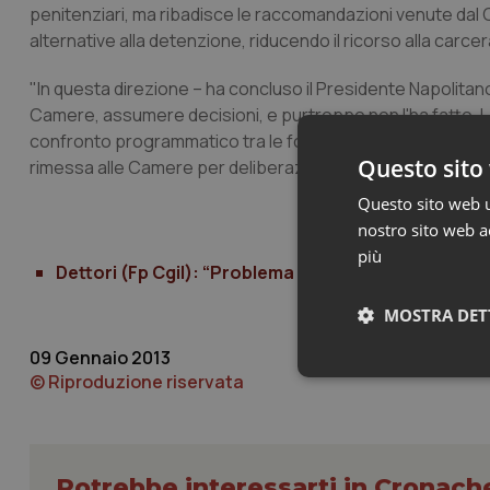
penitenziari, ma ribadisce le raccomandazioni venute dal 
alternative alla detenzione, riducendo il ricorso alla carce
"In questa direzione – ha concluso il Presidente Napolitano
Camere, assumere decisioni, e purtroppo non l'ha fatto. 
confronto programmatico tra le formazioni politiche che 
Questo sito 
rimessa alle Camere per deliberazioni rapide ed efficaci".
Questo sito web ut
nostro sito web ac
più
Dettori (Fp Cgil): “Problema dei detenuti vissuto 
MOSTRA DET
09 Gennaio 2013
© Riproduzione riservata
Neces
Potrebbe interessarti in Cronach