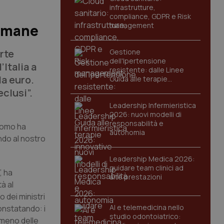
infrastrutture,
compliance, GDPR e Risk
management
numane
orte
Gestione
dell'Ipertensione
’Italia a
resistente: dalle Linee
la euro.
Guida alle terapie
innovative
eclusi”.
Leadership Infermieristica
2026: nuovi modelli di
responsabilità e
’uomo ha
autonomia
ndo al nostro
Leadership Medica 2026:
guidare team clinici ad
, ha
alte prestazioni
à al
o dei ministri
AI e telemedicina nello
onstatando: i
studio odontoiatrico:
omeno delle