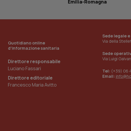
Emilia-Romagna
__Secure-YNID
YSC
Sede legale e
Via della Stell
Quotidiano online
__Secure-
d'informazione sanitaria
ROLLOUT_TOKEN
Sede operati
Via Luigi Galva
Direttore responsabile
tracking-sites-
ironfish-tracking-
Luciano Fassari
named-enable
Tel:
(+39) 06 
Email:
info@h
Direttore editoriale
Francesco Maria Avitto