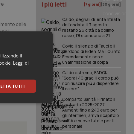
I più letti
re
[7 giorni]
[30 giorni]
Caldo, segnali di lenta ritirata
limento delle
dell'ondata: il 7 agosto
restano 26 città da bollino
 nel
rosso, l'8 scendono a 21
re poi
Covid. Il silenzio di Fauci e il
perdono di Biden. Ma il Quinto
ilizzando il
Emendamento non è
un’ammissione di colpa
cookie.
Leggi di
Caldo estremo, FADOI:
“Sopra i 40 gradi il corpo può
non riuscire più a disperdere
ETTA TUTTI
il calore”
Comparto Sanità. Firmato il
keting
contratto 2025-2027.
Aumenti fino a 240 euro per
gli infermieri, arriva il capitolo
sull'IA e nuove tutele per il
personale