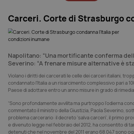
Carceri. Corte di Strasburgo c
Napolitano: “Una mortificante conferma dell'i
Severino: “A frenare misure alternative è sta
Violano i diritti dei carcerati le celle dei carceri italiani, t
condannato l'Italia a un risarcimento complessivo pari a 10
Paese di adottare entro un anno misure in grado di rimediare
“Sono profondamente avvilita ma purtroppo l’odierna conda
commentato il ministro della Giustizia, Paola Severino, sottol
problema carcerario: il decreto ‘salva carceri’, il primo pro
e divenuto legge nel febbraio del 2012, ha consentito di ta
detenuti che nel novembre del 2011 erano 68.047 sono ogg