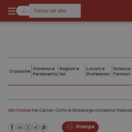
Governo e
Regioni e
Lavoro e
Scienza 
Cronache
Parlamento
Asl
Professioni
Farmaci
QS
»
Cronache
»
Carceri. Corte di Strasburgo condanna l’Italia p
Stampa