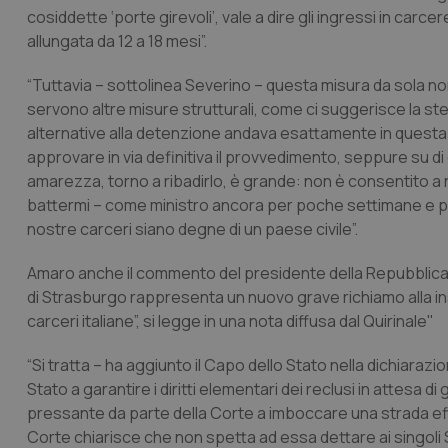
cosiddette ‘porte girevoli’, vale a dire gli ingressi in carce
allungata da 12 a 18 mesi”.
“Tuttavia – sottolinea Severino – questa misura da sola non
servono altre misure strutturali, come ci suggerisce la st
alternative alla detenzione andava esattamente in questa d
approvare in via definitiva il provvedimento, seppure su 
amarezza, torno a ribadirlo, è grande: non è consentito a
battermi – come ministro ancora per poche settimane e po
nostre carceri siano degne di un paese civile”.
Amaro anche il commento del presidente della Repubblica, 
di Strasburgo rappresenta un nuovo grave richiamo alla inso
carceri italiane”, si legge in una nota diffusa dal Quirinale"
“Si tratta – ha aggiunto il Capo dello Stato nella dichiara
Stato a garantire i diritti elementari dei reclusi in attesa 
pressante da parte della Corte a imboccare una strada effica
Corte chiarisce che non spetta ad essa dettare ai singoli St