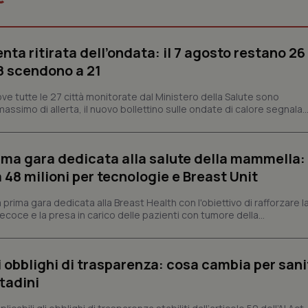
Necessari
Statistici
Marketing
enta ritirata dell’ondata: il 7 agosto restano 26
tribuiscono a rendere fruibile il sito web abilitandone funzionalità di base quali la nav
protette del sito. Il sito web non è in grado di funzionare correttamente senza questi coo
’8 scendono a 21
Fornitore
/
Dominio
Scadenza
Descrizione
ve tutte le 27 città monitorate dal Ministero della Salute sono
METADATA
5 mesi 4
Questo cookie viene utilizzato p
YouTube
assimo di allerta, il nuovo bollettino sulle ondate di calore segnala..
settimane
scelte di consenso e privacy dell'
.youtube.com
interazione con il sito. Registra i
del visitatore riguardo a varie pol
impostazioni sulla privacy, garan
preferenze siano onorate nelle se
prima gara dedicata alla salute della mammella:
48 milioni per tecnologie e Breast Unit
nt
5 mesi 3
Questo cookie viene utilizzato da
CookieScript
settimane
Script.com per ricordare le pref
www.quotidianosanita.it
sui cookie dei visitatori. È neces
prima gara dedicata alla Breast Health con l'obiettivo di rafforzare l
dei cookie di Cookie-Script.com 
correttamente.
coce e la presa in carico delle pazienti con tumore della...
ish-
www.quotidianosanita.it
4
Questo cookie è impostato dall'a
settimane
abilitare il sistema di tracking a
2 giorni
li obblighi di trasparenza: cosa cambia per sani
ish-
www.quotidianosanita.it
4
Questo cookie è impostato dall'a
ttadini
settimane
assegnare un identificatore generi
2 giorni