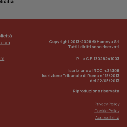
Sicilia
 tenere traccia
i Youtube incorporati
tore del sito web sta
ell'interfaccia di
 tenere traccia
icità
Copyright 2013-2026 © Homnya Srl
.com
r la gestione
Tutti i diritti sono riservati
one dell’esperienza
om
P.I. e C.F. 13026241003
e per abilitare il
loggato con identity
Iscrizione al ROC n.34308
Iscrizione Tribunale di Roma n.115/2013
del 22/05/2013
Riproduzione riservata
Privacy Policy
Cookie Policy
Accessibilità