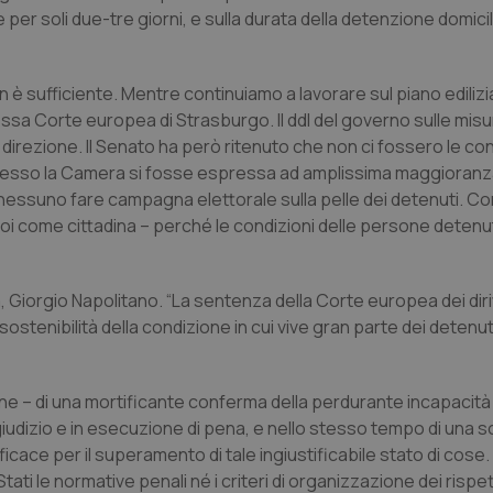
re per soli due-tre giorni, e sulla durata della detenzione domici
 è sufficiente. Mentre continuiamo a lavorare sul piano edilizi
essa Corte europea di Strasburgo. Il ddl del governo sulle mis
irezione. Il Senato ha però ritenuto che non ci fossero le con
di esso la Camera si fosse espressa ad amplissima maggioranz
 nessuno fare campagna elettorale sulla pelle dei detenuti. Co
i come cittadina – perché le condizioni delle persone detenu
Giorgio Napolitano. “La sentenza della Corte europea dei dirit
stenibilità della condizione in cui vive gran parte dei detenuti
zione – di una mortificante conferma della perdurante incapacità
di giudizio e in esecuzione di pena, e nello stesso tempo di una 
ce per il superamento di tale ingiustificabile stato di cose. In
ati le normative penali né i criteri di organizzazione dei rispet