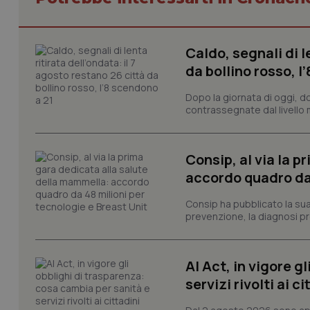
Caldo, segnali di l
I cookie necessari con
e l'accesso alle aree 
da bollino rosso, l
Nome
Dopo la giornata di oggi, do
VISITOR_PRIVACY_
contrassegnate dal livello m
Consip, al via la 
accordo quadro da 
CookieScriptConse
Consip ha pubblicato la sua 
prevenzione, la diagnosi pre
tracking-sites-ironf
tracking-enable
AI Act, in vigore g
tracking-sites-ironf
servizi rivolti ai ci
session-id