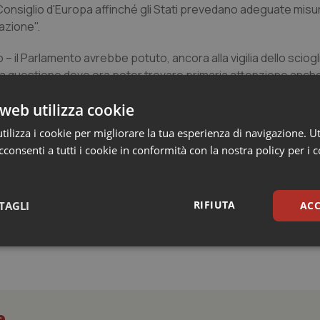
Consiglio d'Europa affinché gli Stati prevedano adeguate misu
razione".
 – il Parlamento avrebbe potuto, ancora alla vigilia dello sciog
La questione deve ora poter trovare primaria attenzione anche
concorreranno alle elezioni del nuovo Parlamento così da esse
web utilizza cookie
ilizza i cookie per migliorare la tua esperienza di navigazione. Ut
consenti a tutti i cookie in conformità con la nostra policy per i 
anche da operatori”
RIFIUTA
TAGLI
ACC
sari
Statistici
Mar
e