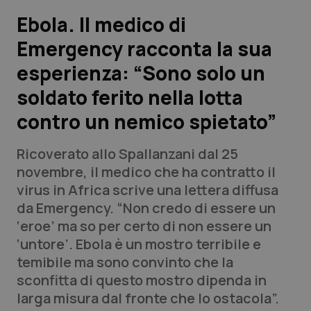
Ebola. Il medico di
Scienza e Farmaci
Emergency racconta la sua
esperienza: “Sono solo un
Studi e Analisi
soldato ferito nella lotta
Lettere al direttore
contro un nemico spietato”
Edizioni Regionali
Ricoverato allo Spallanzani dal 25
novembre, il medico che ha contratto il
QS Pro
virus in Africa scrive una lettera diffusa
da Emergency. “Non credo di essere un
Professionisti Sanitari.AI
‘eroe’ ma so per certo di non essere un
‘untore’. Ebola è un mostro terribile e
Abruzzo
QS Pro Gold
temibile ma sono convinto che la
sconfitta di questo mostro dipenda in
QS Club
Newsletter
Basilicata
Artrite & artrosi
larga misura dal fronte che lo ostacola”.