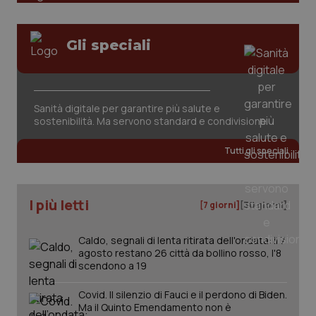
tracking-sites-ironfish-
www.quotidianosanita.it
4
Gli speciali
session-id
settim
2 gior
Sanità digitale per garantire più salute e
_ga
1 anno
Google LLC
sostenibilità. Ma servono standard e condivisione
mes
.quotidianosanita.it
Tutti gli speciali
I più letti
[7 giorni]
[30 giorni]
Caldo, segnali di lenta ritirata dell'ondata: il 7
agosto restano 26 città da bollino rosso, l'8
scendono a 19
Covid. Il silenzio di Fauci e il perdono di Biden.
Ma il Quinto Emendamento non è