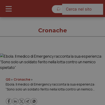
Domenica 9 Agosto 2026
Cronache
Cronache
Cronache
Governo e Parlamento
QS
»
Cronache
»
Ebola. Il medico di Emergency racconta la sua esperienza:
“Sono solo un soldato ferito nella lotta contro un nemico
Regioni e Asl
spietato”
Lavoro e Professioni