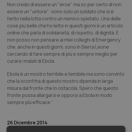
Valle D’Aosta
Oncodermatologia
Non credo di essere un "eroe" ma so per certo di non
essere un "untore": sono solo un soldato che si è
Veneto
Oncoematologia
ferito nella lotta contro un nemico spietato. Una delle
cose più belle che ho letto in questi giorni è un articolo
Oncologia & Nutrizione
online che parla di solidarietà, di rispetto, di dignità. E
non posso non pensare ai miei colleghi di Emergency
Psoriasi & pelle
che, anche in questi giorni, sono in Sierra Leone
cercando di fare sempre di più e sempre meglio per
curare i malati di Ebola.
Quotidiano Cardiologia
Ebola è un mostro terribile e temibile ma sono convinto
Quotidiano Chirurgia
che la sconfitta di questo mostro dipenda in larga
misura dal fronte che lo ostacola. Spero che questo
Quotidiano Oncologia
fronte possa allargarsi e opporsi a Ebola in modo
sempre più efficace.”
Quotidiano Pediatria
26 Dicembre 2014
Rene & patologie urogenitali
© Riproduzione riservata