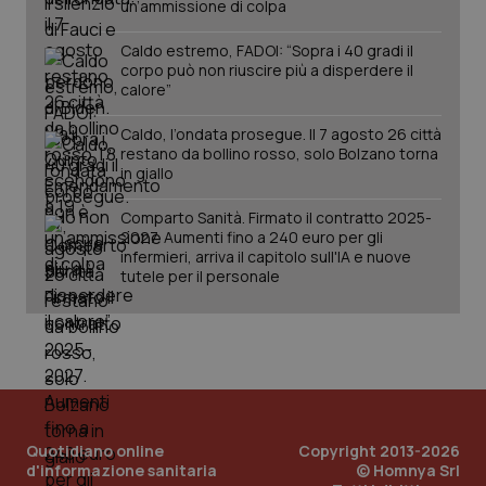
un’ammissione di colpa
Caldo estremo, FADOI: “Sopra i 40 gradi il
corpo può non riuscire più a disperdere il
calore”
Caldo, l’ondata prosegue. Il 7 agosto 26 città
restano da bollino rosso, solo Bolzano torna
in giallo
Comparto Sanità. Firmato il contratto 2025-
2027. Aumenti fino a 240 euro per gli
PHPSESSID
Sessio
PHP.net
infermieri, arriva il capitolo sull'IA e nuove
www.quotidianosanita.it
tutele per il personale
Quotidiano online
Copyright 2013-2026
d'informazione sanitaria
© Homnya Srl