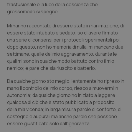
trasfusionale e la luce della coscienza che
Piemonte
HIV
grossomodo si spegne.
Provincia Autonoma di Bolzano
Infezioni & Febbre
Mi hanno raccontato di essere stato in rianimazione, di
essere stato intubato e sedato; so di avere firmato
una serie di consensi per i protocolli sperimentali poi,
Provincia Autonoma di Trento
Ipertensione & Scompenso
dopo questo, non ho memoria di nulla, mi mancano due
settimane, quelle del mio aggravamento, durante le
Puglia
Malattie rare
quali mi sono in qualche modo battuto contro il mio
nemico; e pare che sia riuscito a batterlo.
Sardegna
Malattia di Crohn & Rettocolite Ulcerosa
Da qualche giorno sto meglio, lentamente ho ripreso in
Sicilia
Neuroscienze & patologie neurodegenerative
mano il controllo del mio corpo, riesco a muovermi in
autonomia; da qualche giorno ho iniziato a leggere
Toscana
Obesità
qualcosa di ciò che è stato pubblicato a proposito
della mia vicenda; in larga misura parole di conforto, di
sostegno e augurali ma anche parole che possono
Umbria
Oftalmologia
essere giustificate solo dall'ignoranza.