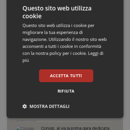
Salute orale & impianti
Questo sito web utilizza
cookie
Sangue & coagulazione
Questo sito web utilizza i cookie per
migliorare la tua esperienza di
Tiroide
navigazione. Utilizzando il nostro sito web
Potrebbe interessarti in
acconsenti a tutti i cookie in conformità
Tumore al seno
con la nostra policy per i cookie.
Leggi di
Cronache
più
Tumore ovarico
Caldo, mini tregua solo al Nord. Anche
ACCETTA TUTTI
domenica 9 agosto 19 città da bollino
Tumori del Polmone & Testa Collo
rosso
RIFIUTA
Tumori gastrointestinali
Caldo, segnali di lenta ritirata
dell’ondata: il 7 agosto restano 26
MOSTRA DETTAGLI
città da bollino rosso, l’8 scendono a
Ulcera & Reflusso
19
Necessari
Statistici
Marketing
Vaccini
Consip, al via la prima gara dedicata