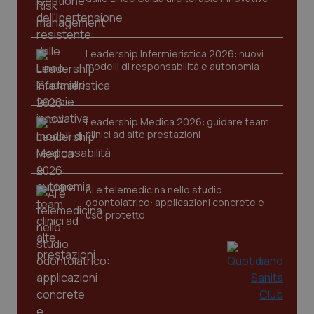
Leadership Infermieristica 2026: nuovi
modelli di responsabilità e autonomia
CookieScriptConsent
5 mesi
CookieScript
settim
www.quotidianosanita.it
Leadership Medica 2026: guidare team
clinici ad alte prestazioni
AI e telemedicina nello studio
odontoiatrico: applicazioni concrete e
uso protetto
tracking-sites-ironfish-
www.quotidianosanita.it
4
tracking-enable
settim
2 gior