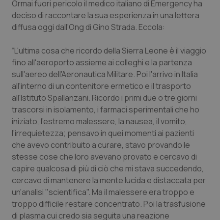
Ormai fuori pericolo il medico italiano di Emergency ha
Calabria
Asma & BPCO
deciso di raccontare la sua esperienza in una lettera
diffusa oggi dall'Ong di Gino Strada. Eccola:
Campania
Car-T
“L'ultima cosa che ricordo della Sierra Leone è il viaggio
Emilia-Romagna
Colesterolo & coronaropatie
fino all'aeroporto assieme ai colleghi e la partenza
sull'aereo dell'Aeronautica Militare. Poi l'arrivo in Italia
Friuli Venezia Giulia
Dermatite Atopica
all'interno di un contenitore ermetico e il trasporto
all'Istituto Spallanzani. Ricordo i primi due o tre giorni
Lazio
Diabete & glucometri
trascorsi in isolamento, i farmaci sperimentali che ho
iniziato, l'estremo malessere, la nausea, il vomito,
l'irrequietezza; pensavo in quei momenti ai pazienti
Liguria
Disturbi dell’umore
che avevo contribuito a curare, stavo provando le
stesse cose che loro avevano provato e cercavo di
Lombardia
Dolore
capire qualcosa di più di ciò che mi stava succedendo,
cercavo di mantenere la mente lucida e distaccata per
Marche
Donna & Salute
un'analisi "scientifica". Ma il malessere era troppo e
troppo difficile restare concentrato. Poi la trasfusione
Molise
Epatiti
di plasma cui credo sia seguita una reazione