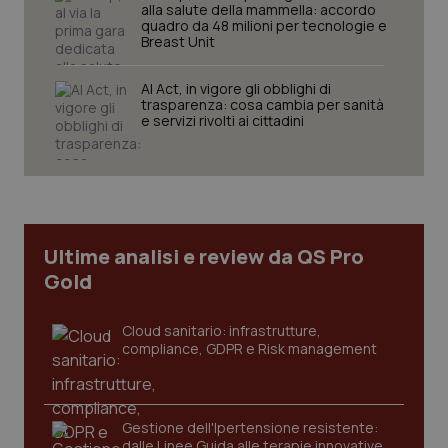
alla salute della mammella: accordo
quadro da 48 milioni per tecnologie e
Breast Unit
AI Act, in vigore gli obblighi di
Necessari
Statistici
Marketing
trasparenza: cosa cambia per sanità
e servizi rivolti ai cittadini
I cookie necessari contribuiscono a rendere fruibile il
sito web abilitandone funzionalità di base quali la
navigazione sulle pagine e l'accesso alle aree
protette del sito. Il sito web non è in grado di
funzionare correttamente senza questi cookie.
Nome
Fornitore
/
Dominio
Scaden
Ultime analisi e review da QS Pro
VISITOR_PRIVACY_METADATA
5 mesi
YouTube
settim
Gold
.youtube.com
Cloud sanitario: infrastrutture,
compliance, GDPR e Risk management
Gestione dell'Ipertensione resistente:
dalle Linee Guida alle terapie innovative