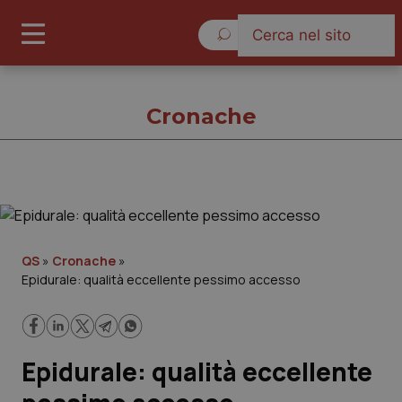
Venerdì 7 Agosto 2026
Cronache
Cronache
Cronache
QS
»
Cronache
»
Epidurale: qualità eccellente pessimo accesso
Governo e Parlamento
Regioni e Asl
Epidurale: qualità eccellente
Lavoro e Professioni