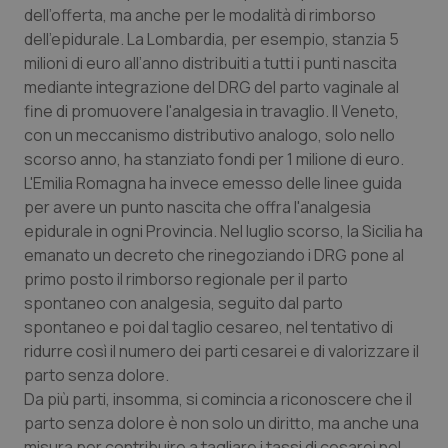
Calabria
Asma & BPCO
dell’offerta, ma anche per le modalità di rimborso
dell’epidurale. La Lombardia, per esempio, stanzia 5
milioni di euro all’anno distribuiti a tutti i punti nascita
Campania
Car-T
mediante integrazione del DRG del parto vaginale al
fine di promuovere l'analgesia in travaglio. Il Veneto,
Emilia-Romagna
Colesterolo & coronaropatie
con un meccanismo distributivo analogo, solo nello
scorso anno, ha stanziato fondi per 1 milione di euro.
Friuli Venezia Giulia
Dermatite Atopica
L'Emilia Romagna ha invece emesso delle linee guida
per avere un punto nascita che offra l'analgesia
Lazio
Diabete & glucometri
epidurale in ogni Provincia. Nel luglio scorso, la Sicilia ha
emanato un decreto che rinegoziando i DRG pone al
Liguria
Disturbi dell’umore
primo posto il rimborso regionale per il parto
spontaneo con analgesia, seguito dal parto
Lombardia
Dolore
spontaneo e poi dal taglio cesareo, nel tentativo di
ridurre così il numero dei parti cesarei e di valorizzare il
parto senza dolore.
Marche
Donna & Salute
Da più parti, insomma, si comincia a riconoscere che il
parto senza dolore è non solo un diritto, ma anche una
Molise
Epatiti
misura per contribuire a tagliare i tassi di cesarei nel