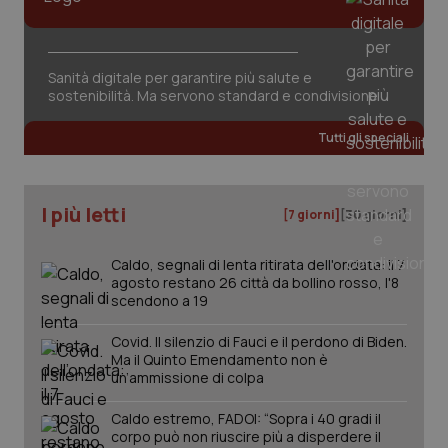
tracking-sites-ironfish-
www.quotidianosanita.it
4
session-id
settim
2 gior
Sanità digitale per garantire più salute e
sostenibilità. Ma servono standard e condivisione
_ga
1 anno
Google LLC
Tutti gli speciali
mes
.quotidianosanita.it
I più letti
[7 giorni]
[30 giorni]
Caldo, segnali di lenta ritirata dell'ondata: il 7
agosto restano 26 città da bollino rosso, l'8
scendono a 19
Covid. Il silenzio di Fauci e il perdono di Biden.
Ma il Quinto Emendamento non è
un’ammissione di colpa
Caldo estremo, FADOI: “Sopra i 40 gradi il
corpo può non riuscire più a disperdere il