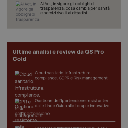
AI Act, in vigore gli obblighi di
trasparenza: cosa cambia per sanità
e servizi rivolti ai cittadini
Necessari
Statistici
Marketing
I cookie necessari contribuiscono a rendere fruibile il
sito web abilitandone funzionalità di base quali la
navigazione sulle pagine e l'accesso alle aree
protette del sito. Il sito web non è in grado di
funzionare correttamente senza questi cookie.
Ultime analisi e review da QS Pro
Nome
Fornitore
/
Dominio
Scaden
Gold
VISITOR_PRIVACY_METADATA
5 mesi
YouTube
settim
.youtube.com
Cloud sanitario: infrastrutture,
compliance, GDPR e Risk management
Gestione dell'Ipertensione resistente:
dalle Linee Guida alle terapie innovative