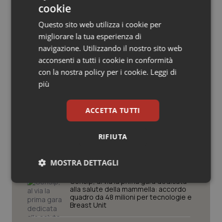
cookie
Salute orale & impianti
Questo sito web utilizza i cookie per
migliorare la tua esperienza di
Sangue & coagulazione
Potrebbe interessarti in
navigazione. Utilizzando il nostro sito web
Cronache
acconsenti a tutti i cookie in conformità
Tiroide
con la nostra policy per i cookie.
Leggi di
più
Caldo, mini tregua solo al Nord. Anche
Tumore al seno
domenica 9 agosto 19 città da bollino
rosso
ACCETTA TUTTI
Tumore ovarico
Caldo, segnali di lenta ritirata
RIFIUTA
Tumori del Polmone & Testa Collo
dell’ondata: il 7 agosto restano 26
città da bollino rosso, l’8 scendono a
19
MOSTRA DETTAGLI
Tumori gastrointestinali
Consip, al via la prima gara dedicata
Necessari
Statistici
Marketing
alla salute della mammella: accordo
Ulcera & Reflusso
quadro da 48 milioni per tecnologie e
Breast Unit
Vaccini