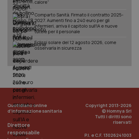
calore”
Comparto Sanità. Firmato il contratto 2025-
2027. Aumenti fino a 240 euro per gli
infermieri, arriva il capitolo sull'IA e nuove
tutele per il personale
Eclissi solare del 12 agosto 2026, come
osservarla in sicurezza
PHPSESSID
Sessio
PHP.net
www.quotidianosanita.it
Quotidiano online
Copyright 2013-2026
d'informazione sanitaria
© Homnya Srl
Tutti i diritti sono
riservati
Direttore
responsabile
P.I. e C.F. 13026241003