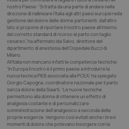
nostro Paese: “Si tratta da una parte di andare nella
Piemonte
HIV
direzione di riallineare l’Italia agli altri paesi europei nella
gestione del dolore delle donne partorienti; dall’altro
Provincia Autonoma di Bolzano
Infezioni & Febbre
lato si propone di riportare il nostro paese all’interno
del corretto standard di ricorso al parto con taglio
Provincia Autonoma di Trento
Ipertensione & Scompenso
cesareo”, ha affermato Ida Salvo, direttore del
dipartimento di anestesia dell’Ospedale Buzzi di
Puglia
Malattie rare
Milano.
All’Italia non mancano infatti le competenze tecniche:
“In Europa il nostro è il primo paese a introdurre la
Sardegna
Malattia di Crohn & Rettocolite Ulcerosa
nuova tecnica PIEB associata alla PCEA”, ha spiegato
Giorgio Capogna, coordinatore nazionale per il parto
Sicilia
Neuroscienze & patologie neurodegenerative
senza dolore della Siaarti. “Le nuove tecniche
permettono alla donna di ottenere un effetto di
Toscana
Obesità
analgesia costante e di personalizzare
somministrazione dell’analgesico a seconda delle
Umbria
Oftalmologia
proprie esigenze. Vengono così evitati anche i brevi
momenti di dolore che potevano insorgere con la