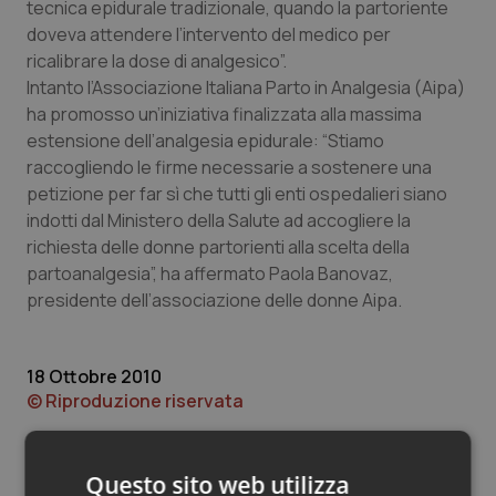
Valle D’Aosta
Oncodermatologia
tecnica epidurale tradizionale, quando la partoriente
doveva attendere l’intervento del medico per
Veneto
Oncoematologia
ricalibrare la dose di analgesico”.
Intanto l’Associazione Italiana Parto in Analgesia (Aipa)
ha promosso un’iniziativa finalizzata alla massima
Oncologia & Nutrizione
estensione dell’analgesia epidurale: “Stiamo
raccogliendo le firme necessarie a sostenere una
Psoriasi & pelle
petizione per far sì che tutti gli enti ospedalieri siano
indotti dal Ministero della Salute ad accogliere la
Quotidiano Cardiologia
richiesta delle donne partorienti alla scelta della
partoanalgesia”, ha affermato Paola Banovaz,
Quotidiano Chirurgia
presidente dell’associazione delle donne Aipa.
Quotidiano Oncologia
18 Ottobre 2010
© Riproduzione riservata
Quotidiano Pediatria
Rene & patologie urogenitali
Questo sito web utilizza