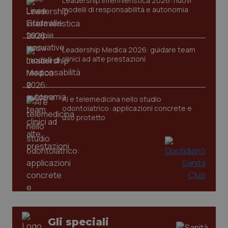
Leadership Infermieristica 2026: nuovi
modelli di responsabilità e autonomia
Leadership Medica 2026: guidare team
CookieScriptConsent
5 mesi
CookieScript
settim
www.quotidianosanita.it
clinici ad alte prestazioni
AI e telemedicina nello studio
odontoiatrico: applicazioni concrete e
uso protetto
tracking-sites-ironfish-
www.quotidianosanita.it
4
tracking-enable
settim
2 gior
Gli speciali