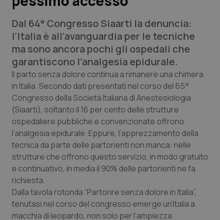
pessimo accesso
Dal 64° Congresso Siaarti la denuncia:
Scienza e Farmaci
l’Italia è all’avanguardia per le tecniche
ma sono ancora pochi gli ospedali che
Studi e Analisi
garantiscono l’analgesia epidurale.
Lettere al direttore
Il parto senza dolore continua a rimanere una chimera
in Italia. Secondo dati presentati nel corso del 65°
Congresso della Società Italiana di Anestesiologia
Edizioni Regionali
(Siaarti), soltanto il 16 per cento delle strutture
ospedaliere pubbliche e convenzionate offrono
QS Pro
l’analgesia epidurale. Eppure, l’apprezzamento della
tecnica da parte delle partorienti non manca: nelle
Professionisti Sanitari.AI
strutture che offrono questo servizio, in modo gratuito
e continuativo, in media il 90% delle partorienti ne fa
Abruzzo
QS Pro Gold
richiesta.
Dalla tavola rotonda “Partorire senza dolore in Italia”,
QS Club
Newsletter
Basilicata
Artrite & artrosi
tenutasi nel corso del congresso emerge un’Italia a
macchia di leopardo, non solo per l’ampiezza