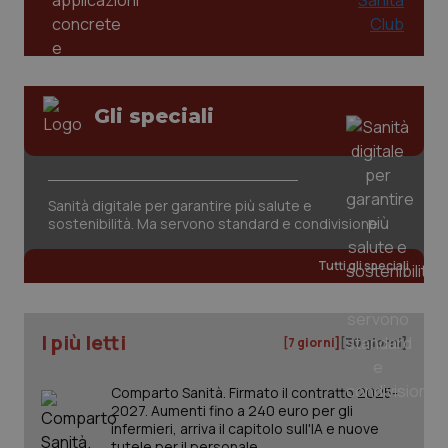
Gli speciali
tracking-sites-ironfish-
www.quotidianosanita.it
4
Sanità digitale per garantire più salute e
tracking-enable
settim
2 gior
sostenibilità. Ma servono standard e condivisione
Tutti gli speciali
tracking-sites-ironfish-
www.quotidianosanita.it
4
session-id
settim
2 gior
I più letti
[7 giorni]
[30 giorni]
Comparto Sanità. Firmato il contratto 2025-
2027. Aumenti fino a 240 euro per gli
_ga
1 anno
Google LLC
infermieri, arriva il capitolo sull'IA e nuove
mes
.quotidianosanita.it
tutele per il personale