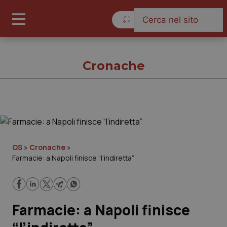
Giovedì 6 Agosto 2026
Cronache
Cronache
Cronache
QS
»
Cronache
»
Farmacie: a Napoli finisce “l’indiretta”
Governo e Parlamento
Regioni e Asl
Farmacie: a Napoli finisce
Lavoro e Professioni