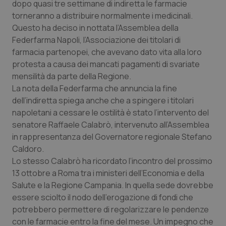
dopo quasi tre settimane di indiretta le farmacie
Calabria
Asma & BPCO
torneranno a distribuire normalmente i medicinali.
Questo ha deciso in nottata l’Assemblea della
Campania
Car-T
Federfarma Napoli, l’Associazione dei titolari di
farmacia partenopei, che avevano dato vita alla loro
Emilia-Romagna
Colesterolo & coronaropatie
protesta a causa dei mancati pagamenti di svariate
mensilità da parte della Regione.
Friuli Venezia Giulia
Dermatite Atopica
La nota della Federfarma che annuncia la fine
dell’indiretta spiega anche che a spingere i titolari
Lazio
Diabete & glucometri
napoletani a cessare le ostilità è stato l’intervento del
senatore Raffaele Calabrò, intervenuto all’Assemblea
in rappresentanza del Governatore regionale Stefano
Liguria
Disturbi dell’umore
Caldoro.
Lo stesso Calabrò ha ricordato l’incontro del prossimo
Lombardia
Dolore
13 ottobre a Roma tra i ministeri dell’Economia e della
Salute e la Regione Campania. In quella sede dovrebbe
Marche
Donna & Salute
essere sciolto il nodo dell’erogazione di fondi che
potrebbero permettere di regolarizzare le pendenze
Molise
Epatiti
con le farmacie entro la fine del mese. Un impegno che