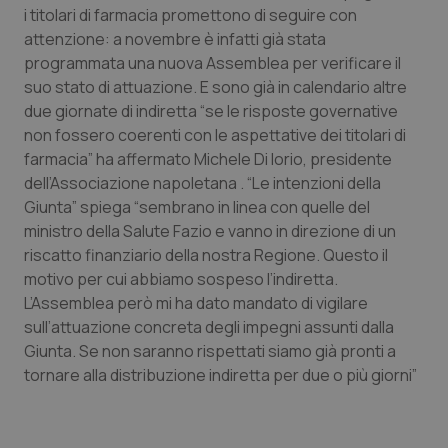
i titolari di farmacia promettono di seguire con
Piemonte
HIV
attenzione: a novembre è infatti già stata
programmata una nuova Assemblea per verificare il
Provincia Autonoma di Bolzano
Infezioni & Febbre
suo stato di attuazione. E sono già in calendario altre
due giornate di indiretta “se le risposte governative
non fossero coerenti con le aspettative dei titolari di
Provincia Autonoma di Trento
Ipertensione & Scompenso
farmacia” ha affermato Michele Di Iorio, presidente
dell’Associazione napoletana . “Le intenzioni della
Puglia
Malattie rare
Giunta” spiega “sembrano in linea con quelle del
ministro della Salute Fazio e vanno in direzione di un
Sardegna
Malattia di Crohn & Rettocolite Ulcerosa
riscatto finanziario della nostra Regione. Questo il
motivo per cui abbiamo sospeso l’indiretta.
Sicilia
Neuroscienze & patologie neurodegenerative
L’Assemblea però mi ha dato mandato di vigilare
sull’attuazione concreta degli impegni assunti dalla
Toscana
Obesità
Giunta. Se non saranno rispettati siamo già pronti a
tornare alla distribuzione indiretta per due o più giorni”
Umbria
Oftalmologia