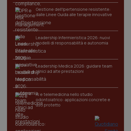
funzionare correttamente senza questi cookie.
Gestione dell'Ipertensione resistente:
Nome
Fornitore
/
Dominio
Scaden
dalle Linee Guida alle terapie innovative
VISITOR_PRIVACY_METADATA
5 mesi
YouTube
settim
.youtube.com
Leadership Infermieristica 2026: nuovi
modelli di responsabilità e autonomia
Leadership Medica 2026: guidare team
clinici ad alte prestazioni
AI e telemedicina nello studio
odontoiatrico: applicazioni concrete e
uso protetto
CookieScriptConsent
5 mesi
CookieScript
settim
www.quotidianosanita.it