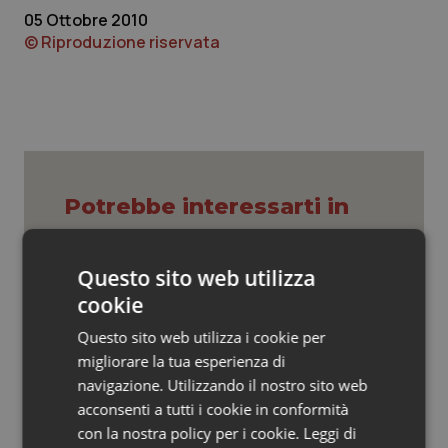
Valle D’Aosta
Oncodermatologia
05 Ottobre 2010
© Riproduzione riservata
Veneto
Oncoematologia
Oncologia & Nutrizione
Psoriasi & pelle
Potrebbe interessarti in
Quotidiano Cardiologia
Cronache
Quotidiano Chirurgia
Questo sito web utilizza
cookie
Caldo, segnali di lenta ritirata
Quotidiano Oncologia
dell’ondata: il 7 agosto restano 26
città da bollino rosso, l’8 scendono a
Questo sito web utilizza i cookie per
21
migliorare la tua esperienza di
Quotidiano Pediatria
navigazione. Utilizzando il nostro sito web
Consip, al via la prima gara dedicata
acconsenti a tutti i cookie in conformità
alla salute della mammella: accordo
Rene & patologie urogenitali
quadro da 48 milioni per tecnologie e
con la nostra policy per i cookie.
Leggi di
Breast Unit