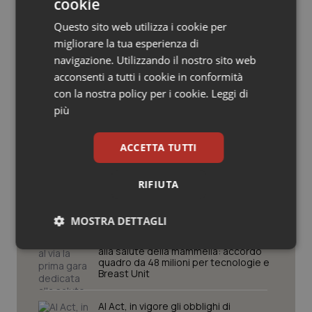
cookie
Salute orale & impianti
Questo sito web utilizza i cookie per
Potrebbe interessarti in
migliorare la tua esperienza di
Sangue & coagulazione
Cronache
navigazione. Utilizzando il nostro sito web
acconsenti a tutti i cookie in conformità
Tiroide
con la nostra policy per i cookie.
Leggi di
Caldo, mini tregua solo al Nord. Anche
più
domenica 9 agosto 19 città da bollino
Tumore al seno
rosso
ACCETTA TUTTI
Tumore ovarico
Caldo, segnali di lenta ritirata
RIFIUTA
dell’ondata: il 7 agosto restano 26
Tumori del Polmone & Testa Collo
città da bollino rosso, l’8 scendono a
19
MOSTRA DETTAGLI
Tumori gastrointestinali
Consip, al via la prima gara dedicata
Necessari
alla salute della mammella: accordo
Statistici
Marketing
quadro da 48 milioni per tecnologie e
Ulcera & Reflusso
Breast Unit
Vaccini
AI Act, in vigore gli obblighi di