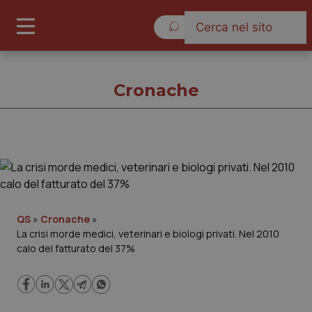
Venerdì 7 Agosto 2026
Cronache
Cronache
Cronache
QS
»
Cronache
»
La crisi morde medici, veterinari e biologi privati. Nel 2010
Governo e Parlamento
calo del fatturato del 37%
Regioni e Asl
Lavoro e Professioni