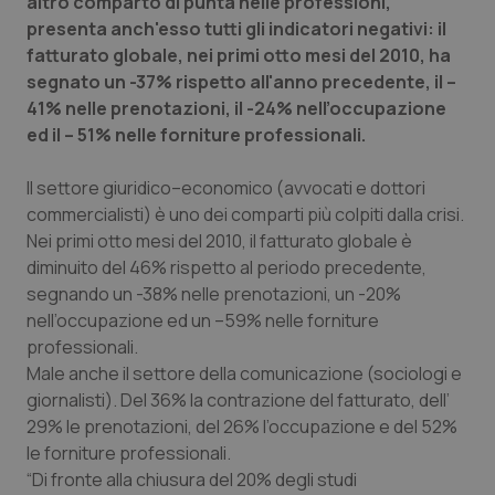
altro comparto di punta nelle professioni,
presenta anch'esso tutti gli indicatori negativi: il
Piemonte
HIV
fatturato globale, nei primi otto mesi del 2010, ha
segnato un -37% rispetto all'anno precedente, il –
Provincia Autonoma di Bolzano
Infezioni & Febbre
41% nelle prenotazioni, il -24% nell’occupazione
ed il – 51% nelle forniture professionali.
Provincia Autonoma di Trento
Ipertensione & Scompenso
Il settore giuridico–economico (avvocati e dottori
Puglia
Malattie rare
commercialisti) è uno dei comparti più colpiti dalla crisi.
Nei primi otto mesi del 2010, il fatturato globale è
diminuito del 46% rispetto al periodo precedente,
Sardegna
Malattia di Crohn & Rettocolite Ulcerosa
segnando un -38% nelle prenotazioni, un -20%
nell’occupazione ed un –59% nelle forniture
Sicilia
Neuroscienze & patologie neurodegenerative
professionali.
Male anche il settore della comunicazione (sociologi e
Toscana
Obesità
giornalisti). Del 36% la contrazione del fatturato, dell’
29% le prenotazioni, del 26% l’occupazione e del 52%
Umbria
Oftalmologia
le forniture professionali.
“Di fronte alla chiusura del 20% degli studi