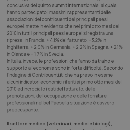
Calabria
Asma & BPCO
conclusiva del quinto summit internazionale, al quale
hanno partecipato i massimi rappresentanti delle
associazioni dei contribuenti dei principali paesi
Campania
Car-T
europei, mette in evidenza che nei primi otto mesi del
2010 in tutti i principali paesi europei si registra una
Emilia-Romagna
Colesterolo & coronaropatie
ripresa: in Francia, + 4,1% del fatturato, +3,2% in
Inghilterra, + 2,9% in Germania, + 2,2% in Spagna, + 2,1%
Friuli Venezia Giulia
Dermatite Atopica
in Olanda e + 1,7% in Svezia.
In Italia, invece, le professioni che fanno da traino e
Lazio
Diabete & glucometri
supporto all’economia sono in forte difficoltà. Secondo
l’indagine di Contribuenti.it, che ha preso in esame
Liguria
Disturbi dell’umore
alcuni indicatori economici riferiti ai primo otto mesi del
2010 ed incrociato i dati del fatturato, delle
Lombardia
Dolore
prenotazioni, dell’occupazione e delle forniture
professionali nel bel Paese la situazione è davvero
preoccupante.
Marche
Donna & Salute
Il set
tore medico (veterinari, medici e biologi),
Molise
Epatiti