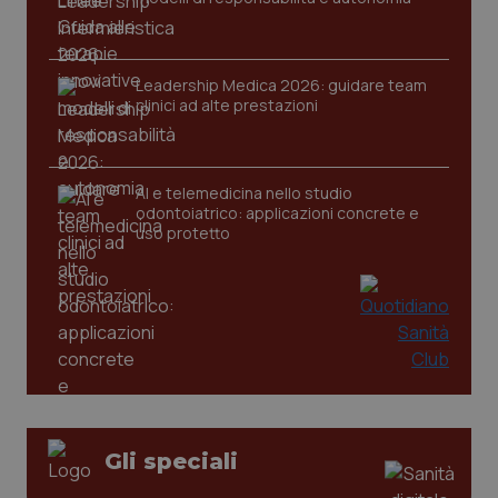
Leadership Medica 2026: guidare team
CookieScriptConsent
5 mesi
CookieScript
clinici ad alte prestazioni
settim
www.quotidianosanita.it
AI e telemedicina nello studio
odontoiatrico: applicazioni concrete e
uso protetto
tracking-sites-ironfish-
www.quotidianosanita.it
4
tracking-enable
settim
2 gior
Gli speciali