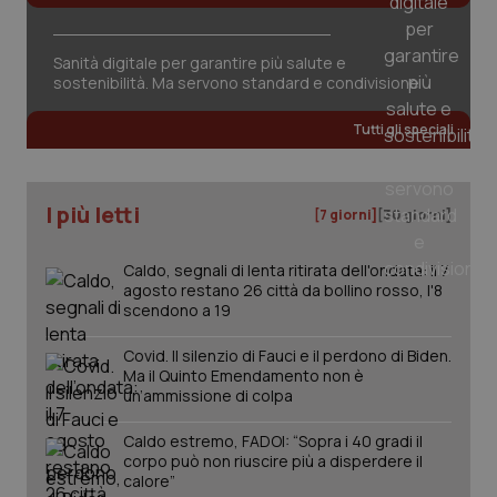
tracking-sites-ironfish-
www.quotidianosanita.it
4
session-id
settim
2 gior
Sanità digitale per garantire più salute e
sostenibilità. Ma servono standard e condivisione
Tutti gli speciali
_ga
1 anno
Google LLC
mes
.quotidianosanita.it
I più letti
[7 giorni]
[30 giorni]
Caldo, segnali di lenta ritirata dell'ondata: il 7
agosto restano 26 città da bollino rosso, l'8
scendono a 19
Covid. Il silenzio di Fauci e il perdono di Biden.
Ma il Quinto Emendamento non è
un’ammissione di colpa
Caldo estremo, FADOI: “Sopra i 40 gradi il
corpo può non riuscire più a disperdere il
calore”