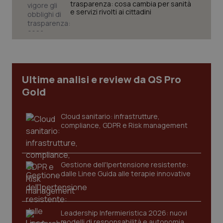
trasparenza: cosa cambia per sanità
e servizi rivolti ai cittadini
Necessari
Statistici
Marketing
I cookie necessari contribuiscono a rendere fruibile il
sito web abilitandone funzionalità di base quali la
navigazione sulle pagine e l'accesso alle aree
protette del sito. Il sito web non è in grado di
Ultime analisi e review da QS Pro
funzionare correttamente senza questi cookie.
Gold
Nome
Fornitore
/
Dominio
Scaden
VISITOR_PRIVACY_METADATA
5 mesi
YouTube
settim
.youtube.com
Cloud sanitario: infrastrutture,
compliance, GDPR e Risk management
Gestione dell'Ipertensione resistente:
dalle Linee Guida alle terapie innovative
Leadership Infermieristica 2026: nuovi
modelli di responsabilità e autonomia