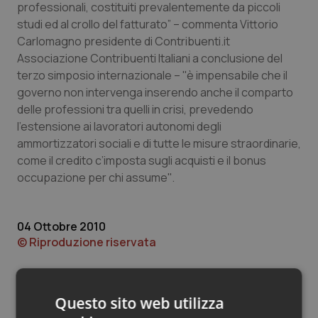
Valle D’Aosta
Oncodermatologia
professionali, costituiti prevalentemente da piccoli
studi ed al crollo del fatturato” – commenta Vittorio
Veneto
Oncoematologia
Carlomagno presidente di Contribuenti.it
Associazione Contribuenti Italiani a conclusione del
terzo simposio internazionale – ''è impensabile che il
Oncologia & Nutrizione
governo non intervenga inserendo anche il comparto
delle professioni tra quelli in crisi, prevedendo
Psoriasi & pelle
l’estensione ai lavoratori autonomi degli
ammortizzatori sociali e di tutte le misure straordinarie,
Quotidiano Cardiologia
come il credito c’imposta sugli acquisti e il bonus
occupazione per chi assume''.
Quotidiano Chirurgia
Quotidiano Oncologia
04 Ottobre 2010
© Riproduzione riservata
Quotidiano Pediatria
Rene & patologie urogenitali
Questo sito web utilizza