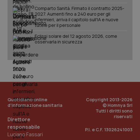
Comparto Sanità. Firmato il contratto 2025-
2027. Aumenti fino a 240 euro per gli
infermieri, arriva il capitolo sull'IA e nuove
tutele per il personale
Eclissi solare del 12 agosto 2026, come
osservarla in sicurezza
PHPSESSID
Sessio
PHP.net
www.quotidianosanita.it
Quotidiano online
Copyright 2013-2026
d'informazione sanitaria
© Homnya Srl
Tutti i diritti sono
riservati
Direttore
responsabile
P.I. e C.F. 13026241003
Luciano Fassari