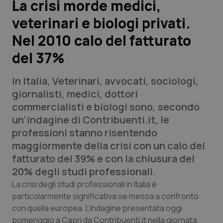
La crisi morde medici,
veterinari e biologi privati.
Scienza e Farmaci
Nel 2010 calo del fatturato
Studi e Analisi
del 37%
Lettere al direttore
In Italia, Veterinari, avvocati, sociologi,
giornalisti, medici, dottori
Edizioni Regionali
commercialisti e biologi sono, secondo
un’indagine di Contribuenti.it, le
QS Pro
professioni stanno risentendo
maggiormente della crisi con un calo del
Professionisti Sanitari.AI
fatturato del 39% e con la chiusura del
20% degli studi professionali.
Abruzzo
QS Pro Gold
La crisi degli studi professionali in Italia è
particolarmente significativa se messa a confronto
QS Club
Newsletter
Basilicata
Artrite & artrosi
con quella europea. L’indagine presentata oggi
pomeriggio a Capri da Contribuenti.it nella giornata