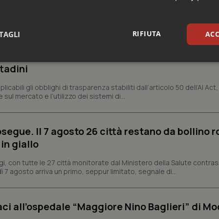
e
RIFIUTA
TAGLI
ACC
li obblighi di trasparenza: cosa cambia per sani
sari
Statistici
Mar
ttadini
abili gli obblighi di trasparenza stabiliti dall’articolo 50 dell’AI Act, 
ul mercato e l’utilizzo dei sistemi di...
segue. Il 7 agosto 26 città restano da bollino r
Necessari
Statistici
Marketing
in giallo
tribuiscono a rendere fruibile il sito web abilitandone funzionalità di base quali la nav
protette del sito. Il sito web non è in grado di funzionare correttamente senza questi coo
gi, con tutte le 27 città monitorate dal Ministero della Salute contr
ì 7 agosto arriva un primo, seppur limitato, segnale di...
Fornitore
/
Dominio
Scadenza
Descrizione
METADATA
5 mesi 4
Questo cookie viene utilizzato p
YouTube
settimane
scelte di consenso e privacy dell'
.youtube.com
interazione con il sito. Registra i
aci all’ospedale “Maggiore Nino Baglieri” di Mo
del visitatore riguardo a varie pol
impostazioni sulla privacy, garan