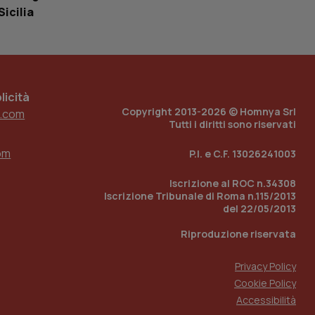
tato di accesso per
Sicilia
a Google Analytics
sione.
icità
Copyright 2013-2026 © Homnya Srl
.com
 tenere traccia
Tutti i diritti sono riservati
i Youtube incorporati
tics per mantenere
tore del sito web sta
ell'interfaccia di
om
P.I. e C.F. 13026241003
 tenere traccia
Iscrizione al ROC n.34308
i Youtube incorporati
Iscrizione Tribunale di Roma n.115/2013
tore del sito web sta
del 22/05/2013
ell'interfaccia di
Riproduzione riservata
 tenere traccia
Privacy Policy
r la gestione
one dell’esperienza
Cookie Policy
Accessibilità
e per abilitare il