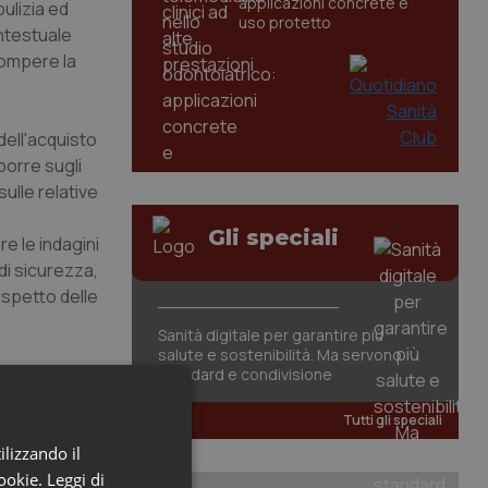
applicazioni concrete e
pulizia ed
uso protetto
ontestuale
rrompere la
ell'acquisto
porre sugli
ulle relative
Gli speciali
e le indagini
di sicurezza,
rispetto delle
Sanità digitale per garantire più
salute e sostenibilità. Ma servono
standard e condivisione
Tutti gli speciali
ilizzando il
cookie.
Leggi di