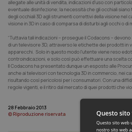
allegate alle unità di vendita, indicazioni d'uso con partico
eventuale disinfezione; la necessità che gli occhiali siano 
degli occhiali 3D agli strumenti correttivi della visione nel
visione in 3D in caso di comparsa di disturbi agli occhi o 
“Tuttavia tali indicazioni – prosegue il Codacons – dev
di un televisore 3D, attraverso le etichette dei prodotti in
apparecchi. Solo in questo modo l'utente viene reso edotto 
controindicazioni, e solo così può effettuare una scelta 
Il Codacons ha presentato dunque un esposto alle Procure d
anche ai televisori con tecnologia 3D in commercio, nei casi
risultando così pericolosi per i consumatori. Con una diffida
regole vigenti, e il ritiro dal mercato di quei prodotti che 
28 Febbraio 2013
Questo sito 
© Riproduzione riservata
Questo sito web ut
nostro sito web ac