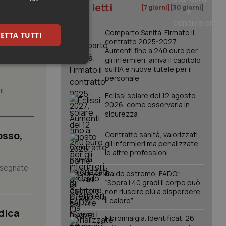
I più letti
[7 giorni]
[30 giorni]
Comparto Sanità. Firmato il
ETTA TUTTI
contratto 2025-2027.
Aumenti fino a 240 euro per
tà e
gli infermieri, arriva il capitolo
keting
sull'IA e nuove tutele per il
personale
il
Eclissi solare del 12 agosto
2026, come osservarla in
sicurezza
osso,
Contratto sanità, valorizzati
gli infermieri ma penalizzate
le altre professioni
igazione sulle pagine
kie.
assegnate
Caldo estremo, FADOI:
“Sopra i 40 gradi il corpo può
non riuscire più a disperdere
er memorizzare le
il calore”
utente per la loro
 dati sul consenso
dica
itiche e
Fibromialgia. Identificati 26
tendo che le loro