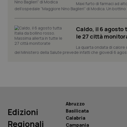
Maxi furto di farmaci ad alt
dell’ospedale “Maggiore Nino Baglieri” di Modica. Un bottin
CookieScriptConse
Caldo, il 6 agosto 
tracking-sites-ironf
le 27 città monitor
tracking-enable
La quarta ondata di calore 
tracking-sites-ironf
del Ministero della Salute prevede infatti che giovedì 6 agosto
session-id
_ga
Abruzzo
PHPSESSID
Edizioni
Basilicata
Calabria
Regionali
Campania