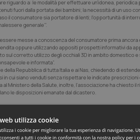
lare riguardo a: le modalità per effettuare un'idonea, periodica 
tenuti fuori dalla portata dei bambini; la necessità di un uso c
 caso il consumatore sia portatore di lenti; l'opportunità di inte
di malessere generale
’”.
ono essere messe a conoscenza del consumatore prima ancora d
 vendita oppure utilizzando appositi prospetti informativi da ap
sul corretto utilizzo degli occhiali 3D in ambito domestico e s
consapevole e informata”.
ella Repubblica di tutta Italia e ai Nas, chiedendo di estender
 in cui siano venduti senza rispettare le indicate prescrizioni 
 al Ministero della Salute, inoltre, l’associazione ha chiesto il 
violano le disposizioni emanate dal dicastero.
web utilizza cookie
ilizza i cookie per migliorare la tua esperienza di navigazione. Ut
consenti a tutti i cookie in conformità con la nostra policy per i 