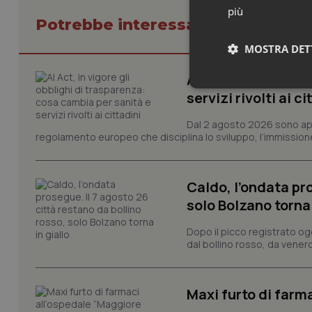
più
Potrebbe interessarti in Cronach
MOSTRA DET
AI Act, in vigore g
Neces
servizi rivolti ai ci
Dal 2 agosto 2026 sono applic
regolamento europeo che disciplina lo sviluppo, l’immissione s
Caldo, l’ondata pro
solo Bolzano torna 
I cookie necessari con
e l'accesso alle aree 
Dopo il picco registrato og
dal bollino rosso, da venerd
Nome
VISITOR_PRIVACY_
Maxi furto di farm