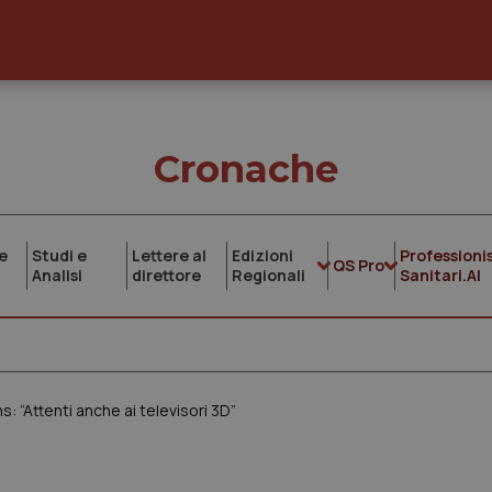
Cronache
e
Studi e
Lettere al
Edizioni
Professionis
QS Pro
Analisi
direttore
Regionali
Sanitari.AI
: “Attenti anche ai televisori 3D”