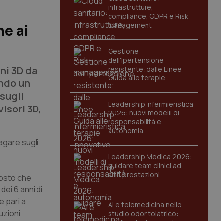
infrastrutture,
compliance, GDPR e Risk
management
he ai
Gestione
dell'Ipertensione
ini 3D da
resistente: dalle Linee
Guida alle terapie
endo un
innovative
sugli
Leadership Infermieristica
visori 3D,
2026: nuovi modelli di
responsabilità e
autonomia
agare sugli
Leadership Medica 2026:
guidare team clinici ad
alte prestazioni
posto che
 dei 6 anni di
e pari a
AI e telemedicina nello
uzioni
studio odontoiatrico: