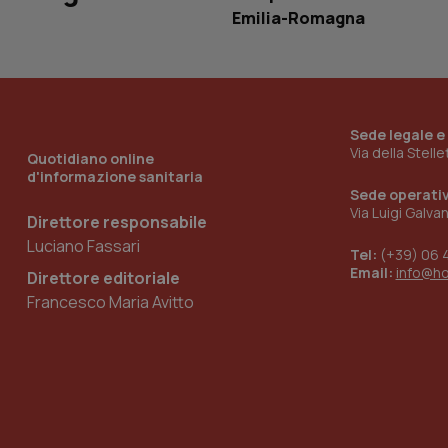
Emilia-Romagna
_ga_KM60CM4NPH
Sede legale e
Nome
Nome
Via della Stell
Quotidiano online
VISITOR_INFO1_LIV
d'informazione sanitaria
_ga_0VMQEQKQ1N
Sede operati
Via Luigi Galva
Direttore responsabile
Luciano Fassari
Tel:
(+39) 06 
__Secure-YNID
Email:
info@h
Direttore editoriale
Francesco Maria Avitto
YSC
__Secure-
ROLLOUT_TOKEN
tracking-sites-