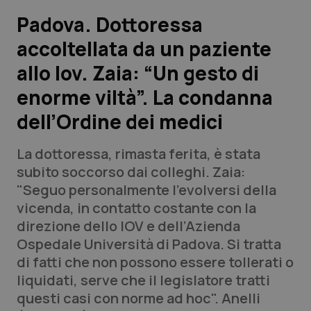
Padova. Dottoressa
Scienza e Farmaci
accoltellata da un paziente
allo Iov. Zaia: “Un gesto di
Studi e Analisi
enorme viltà”. La condanna
Lettere al direttore
dell’Ordine dei medici
Edizioni Regionali
La dottoressa, rimasta ferita, è stata
subito soccorso dai colleghi. Zaia:
QS Pro
"Seguo personalmente l’evolversi della
vicenda, in contatto costante con la
Professionisti Sanitari.AI
direzione dello IOV e dell’Azienda
Ospedale Università di Padova. Si tratta
Abruzzo
QS Pro Gold
di fatti che non possono essere tollerati o
liquidati, serve che il legislatore tratti
QS Club
Newsletter
Basilicata
Artrite & artrosi
questi casi con norme ad hoc". Anelli