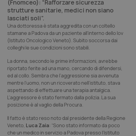
(Fnomceo): “Rafforzare sicurezza
Calabria
Asma & BPCO
strutture sanitarie, medici non siano
lasciati soli”.
Campania
Car-T
Una dottoressa è stata aggredita con un coltello
stamane a Padova da un paziente all’interno dello Iov
Emilia-Romagna
Colesterolo & coronaropatie
(Istituto Oncologico Veneto). Subito soccorsa dai
colleghi le sue condizioni sono stabili.
Friuli Venezia Giulia
Dermatite Atopica
La donna, secondo le prime informazioni, avrebbe
Lazio
Diabete & glucometri
riportato ferite ad una mano, cercando di difendersi,
ed al collo. Sembra che l’aggressione sia avvenuta
mentre l’uomo, non un ricoverato nell’istituto, stava
Liguria
Disturbi dell’umore
aspettando di effettuare una terapia antalgica.
L’aggressore è stato fermato dalla polizia. La sua
Lombardia
Dolore
posizione è al vaglio della Procura.
Marche
Donna & Salute
Il fatto è stato reso noto dal presidente della Regione
Veneto,
Luca Zaia
: “Sono stato informato da poco
Molise
Epatiti
che un medico in servizio a Padova presso l’Istituto