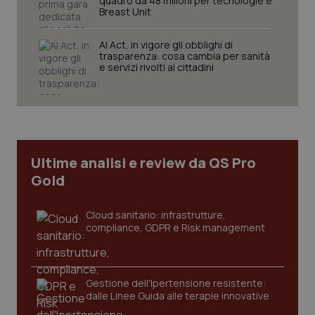
quadro da 48 milioni per tecnologie e
Breast Unit
AI Act, in vigore gli obblighi di
trasparenza: cosa cambia per sanità
e servizi rivolti ai cittadini
CookieScriptConsent
5 mesi
CookieScript
settim
www.quotidianosanita.it
Ultime analisi e review da QS Pro
Gold
Cloud sanitario: infrastrutture,
compliance, GDPR e Risk management
tracking-sites-ironfish-
www.quotidianosanita.it
4
tracking-enable
settim
2 gior
Gestione dell'Ipertensione resistente:
dalle Linee Guida alle terapie innovative