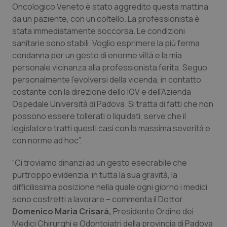
Oncologico Veneto è stato aggredito questa mattina
Piemonte
HIV
da un paziente, con un coltello. La professionista è
stata immediatamente soccorsa. Le condizioni
sanitarie sono stabili. Voglio esprimere la più ferma
Provincia Autonoma di Bolzano
Infezioni & Febbre
condanna per un gesto di enorme viltà e la mia
personale vicinanza alla professionista ferita. Seguo
Provincia Autonoma di Trento
Ipertensione & Scompenso
personalmente l’evolversi della vicenda, in contatto
costante con la direzione dello IOV e dell’Azienda
Puglia
Malattie rare
Ospedale Università di Padova. Si tratta di fatti che non
possono essere tollerati o liquidati, serve che il
Sardegna
Malattia di Crohn & Rettocolite Ulcerosa
legislatore tratti questi casi con la massima severità e
con norme ad hoc”.
Sicilia
Neuroscienze & patologie neurodegenerative
“Ci troviamo dinanzi ad un gesto esecrabile che
purtroppo evidenzia, in tutta la sua gravità, la
Toscana
Obesità
difficilissima posizione nella quale ogni giorno i medici
sono costretti a lavorare – commenta il Dottor
Umbria
Oftalmologia
Domenico Maria Crisarà,
Presidente Ordine dei
Medici Chirurghi e Odontoiatri della provincia di Padova