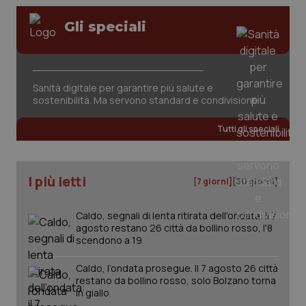
Gli speciali
Sanità digitale per garantire più salute e
sostenibilità. Ma servono standard e condivisione
Tutti gli speciali
PHPSESSID
Sessio
PHP.net
www.quotidianosanita.it
I più letti
[7 giorni]
[30 giorni]
Caldo, segnali di lenta ritirata dell'ondata: il 7
agosto restano 26 città da bollino rosso, l'8
scendono a 19
Caldo, l’ondata prosegue. Il 7 agosto 26 città
restano da bollino rosso, solo Bolzano torna
in giallo