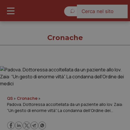
Lunedì 10 Agosto 2026
Cronache
Cronache
Cronache
Governo e Parlamento
QS
»
Cronache
»
Padova. Dottoressa accoltellata da un paziente allo Iov. Zaia:
“Un gesto di enorme viltà”. La condanna dell’Ordine dei
Regioni e Asl
medici
Lavoro e Professioni