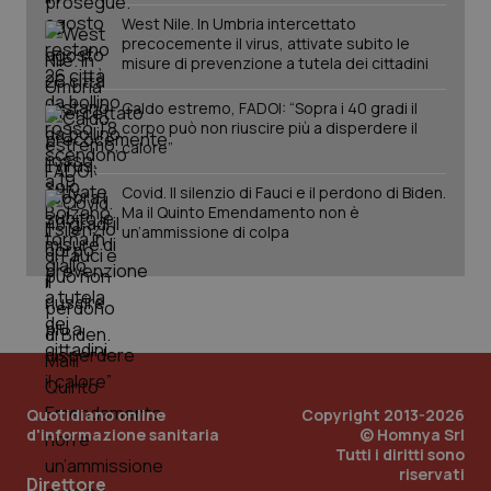
West Nile. In Umbria intercettato
precocemente il virus, attivate subito le
misure di prevenzione a tutela dei cittadini
Caldo estremo, FADOI: “Sopra i 40 gradi il
corpo può non riuscire più a disperdere il
_ga_KM60CM4NPH
.quotidianosanita.it
1 anno
calore”
mes
Covid. Il silenzio di Fauci e il perdono di Biden.
Ma il Quinto Emendamento non è
un’ammissione di colpa
Fornitore
/
Nome
Scadenza
Descrizion
Dominio
Nome
Fornitore
/
Dominio
Scadenza
Des
_ga_0VMQEQKQ1N
.quotidianosanita.it
1 anno 1
Questo
mese
cookie
VISITOR_INFO1_LIVE
5 mesi 4
Que
Quotidiano online
Google LLC
Copyright 2013-2026
viene
settimane
imp
.youtube.com
d'informazione sanitaria
© Homnya Srl
utilizzato
You
Tutti i diritti sono
da Google
ten
Analytics
riservati
pre
Direttore
per
del