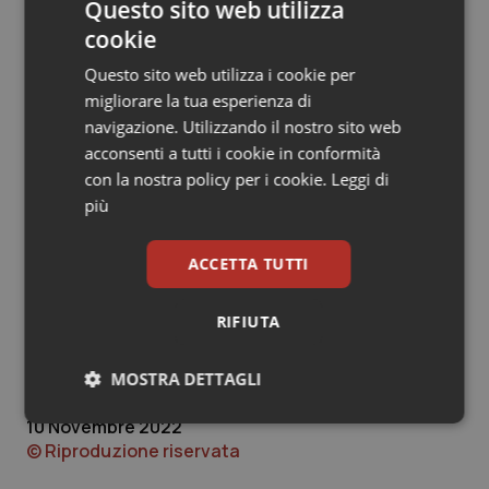
Questo sito web utilizza
cookie
“È sconcertante – aggiunge il Vicepresidente della
Fnomceo,
Giovanni
Leoni
, che è anche Presidente
Questo sito web utilizza i cookie per
dell’Ordine dei Medici di Venezia – che un paziente
migliorare la tua esperienza di
possa entrare armato di coltello in un Istituto dedicato
navigazione. Utilizzando il nostro sito web
alla cura dei pazienti oncologici. Auguriamo alla collega
acconsenti a tutti i cookie in conformità
una pronta guarigione e auspichiamo una
con la nostra policy per i cookie.
Leggi di
approfondita analisi dell’evento e una revisione dei
più
protocolli di sicurezza per i lavoratori”.
ACCETTA TUTTI
Da sindacati della sanità veneta piena
RIFIUTA
solidarietà al medico aggredito: “Urgente
tavolo fra sindacati, aziende e prefettura”
MOSTRA DETTAGLI
10 Novembre 2022
Necessari
Statistici
Marketing
© Riproduzione riservata