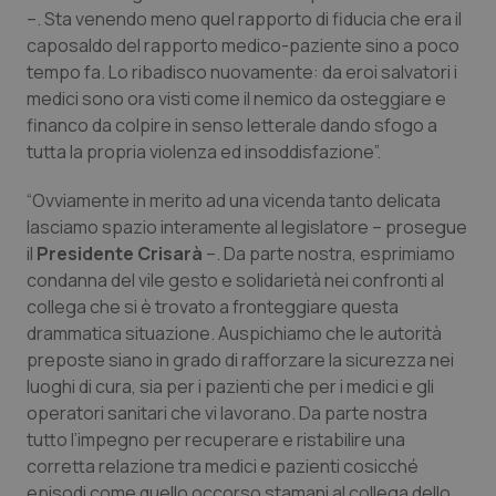
Valle D’Aosta
Oncodermatologia
–. Sta venendo meno quel rapporto di fiducia che era il
caposaldo del rapporto medico-paziente sino a poco
Veneto
Oncoematologia
tempo fa. Lo ribadisco nuovamente: da eroi salvatori i
medici sono ora visti come il nemico da osteggiare e
Oncologia & Nutrizione
financo da colpire in senso letterale dando sfogo a
tutta la propria violenza ed insoddisfazione”.
Psoriasi & pelle
“Ovviamente in merito ad una vicenda tanto delicata
lasciamo spazio interamente al legislatore – prosegue
Quotidiano Cardiologia
il
Presidente Crisarà
–. Da parte nostra, esprimiamo
condanna del vile gesto e solidarietà nei confronti al
Quotidiano Chirurgia
collega che si è trovato a fronteggiare questa
drammatica situazione. Auspichiamo che le autorità
Quotidiano Oncologia
preposte siano in grado di rafforzare la sicurezza nei
luoghi di cura, sia per i pazienti che per i medici e gli
Quotidiano Pediatria
operatori sanitari che vi lavorano. Da parte nostra
tutto l’impegno per recuperare e ristabilire una
Rene & patologie urogenitali
corretta relazione tra medici e pazienti cosicché
episodi come quello occorso stamani al collega dello