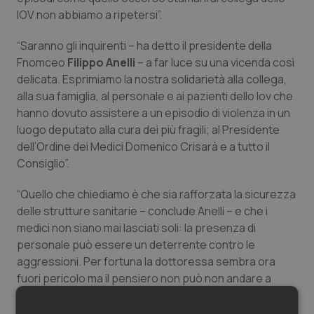
IOV non abbiamo a ripetersi”.
Salute orale & impianti
“Saranno gli inquirenti – ha detto il presidente della
Sangue & coagulazione
Fnomceo
Filippo Anelli
– a far luce su una vicenda così
delicata. Esprimiamo la nostra solidarietà alla collega,
Tiroide
alla sua famiglia, al personale e ai pazienti dello Iov che
hanno dovuto assistere a un episodio di violenza in un
Tumore al seno
luogo deputato alla cura dei più fragili; al Presidente
dell’Ordine dei Medici Domenico Crisarà e a tutto il
Tumore ovarico
Consiglio”.
“Quello che chiediamo è che sia rafforzata la sicurezza
Tumori del Polmone & Testa Collo
delle strutture sanitarie – conclude Anelli – e che i
medici non siano mai lasciati soli: la presenza di
Tumori gastrointestinali
personale può essere un deterrente contro le
aggressioni. Per fortuna la dottoressa sembra ora
Ulcera & Reflusso
fuori pericolo ma il pensiero non può non andare a
Paola Labriola o a Roberta Zedda, uccise a coltellate
Vaccini
da due loro pazienti”.