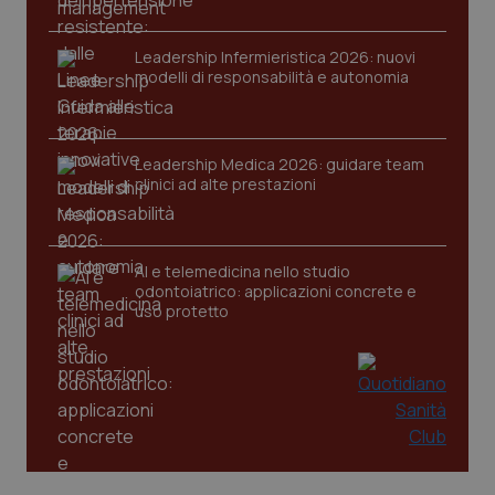
tracking-sites-ironfish-
www.quotidianosanita.it
4
session-id
Leadership Infermieristica 2026: nuovi
settim
2 gior
modelli di responsabilità e autonomia
Leadership Medica 2026: guidare team
_ga
1 anno
Google LLC
mes
.quotidianosanita.it
clinici ad alte prestazioni
AI e telemedicina nello studio
odontoiatrico: applicazioni concrete e
uso protetto