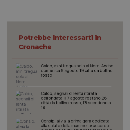
Necessari
Statistici
Marketing
I cookie necessari contribuiscono a rendere fruibile il
Potrebbe interessarti in
sito web abilitandone funzionalità di base quali la
navigazione sulle pagine e l'accesso alle aree
Cronache
protette del sito. Il sito web non è in grado di
funzionare correttamente senza questi cookie.
Nome
Fornitore
/
Dominio
Scaden
Caldo, mini tregua solo al Nord. Anche
domenica 9 agosto 19 città da bollino
VISITOR_PRIVACY_METADATA
5 mesi
YouTube
rosso
settim
.youtube.com
Caldo, segnali di lenta ritirata
dell’ondata: il 7 agosto restano 26
città da bollino rosso, l’8 scendono a
19
Consip, al via la prima gara dedicata
alla salute della mammella: accordo