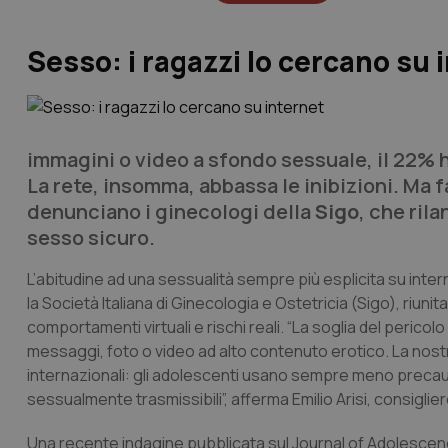
Sesso: i ragazzi lo cercano su 
immagini o video a sfondo sessuale, il 22% h
La rete, insomma, abbassa le inibizioni. Ma f
denunciano i ginecologi della
Sigo
, che ril
sesso sicuro.
L’abitudine ad una sessualità sempre più esplicita su interne
la Società Italiana di Ginecologia e Ostetricia (Sigo), riu
comportamenti virtuali e rischi reali
. “La soglia del perico
messaggi, foto o video ad alto contenuto erotico. La nost
internazionali: gli adolescenti usano sempre meno precau
sessualmente trasmissibili”, afferma Emilio Arisi, consiglie
Una recente indagine pubblicata sul Journal of Adolescence 