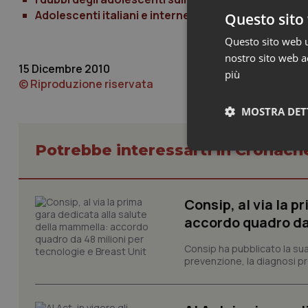
Adolescenti italiani e internet
Questo sito 
Questo sito web ut
nostro sito web ac
15 Dicembre 2010
più
© Riproduzione riservata
MOSTRA DET
Potrebbe interessarti in Cronach
Neces
Consip, al via la 
accordo quadro da 
Consip ha pubblicato la sua 
prevenzione, la diagnosi pre
I cookie necessari con
e l'accesso alle aree 
Nome