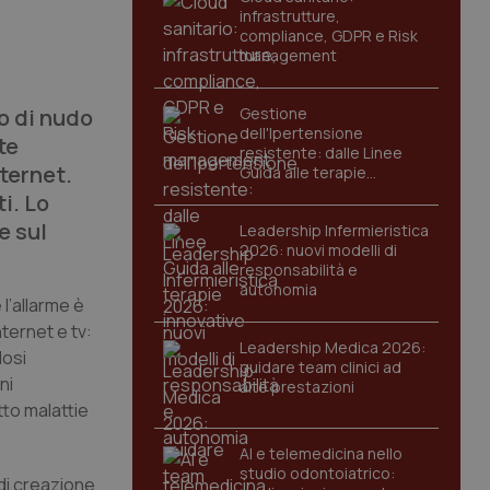
infrastrutture,
compliance, GDPR e Risk
management
to di nudo
Gestione
dell'Ipertensione
te
resistente: dalle Linee
ternet.
Guida alle terapie
innovative
i. Lo
e sul
Leadership Infermieristica
2026: nuovi modelli di
responsabilità e
autonomia
 l’allarme è
ternet e tv:
Leadership Medica 2026:
dosi
guidare team clinici ad
ni
alte prestazioni
to malattie
AI e telemedicina nello
studio odontoiatrico:
 di creazione