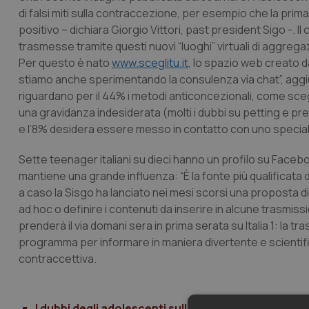
di falsi miti sulla contraccezione, per esempio che la pri
positivo – dichiara Giorgio Vittori, past president Sigo -. 
trasmesse tramite questi nuovi “luoghi” virtuali di aggrega
Per questo è nato
www.sceglitu.it
, lo spazio web creato d
stiamo anche sperimentando la consulenza via chat”, aggi
riguardano per il 44% i metodi anticoncezionali, come scegl
una gravidanza indesiderata (molti i dubbi su petting e prel
e l’8% desidera essere messo in contatto con uno speciali
Sette teenager italiani su dieci hanno un profilo su Faceboo
mantiene una grande influenza: “È la fonte più qualificata d
a caso la Sisgo ha lanciato nei mesi scorsi una proposta di
ad hoc o definire i contenuti da inserire in alcune trasmiss
prenderà il via domani sera in prima serata su Italia 1: la tr
programma per informare in maniera divertente e scientifi
contraccettiva.
I dubbi degli adolescenti sulla contraccezione