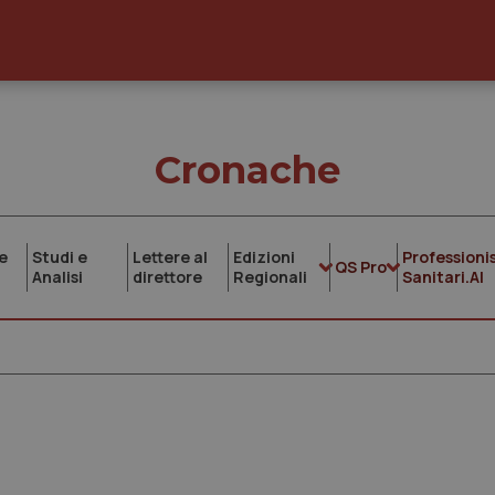
Cronache
e
Studi e
Lettere al
Edizioni
Professionis
QS Pro
Analisi
direttore
Regionali
Sanitari.AI