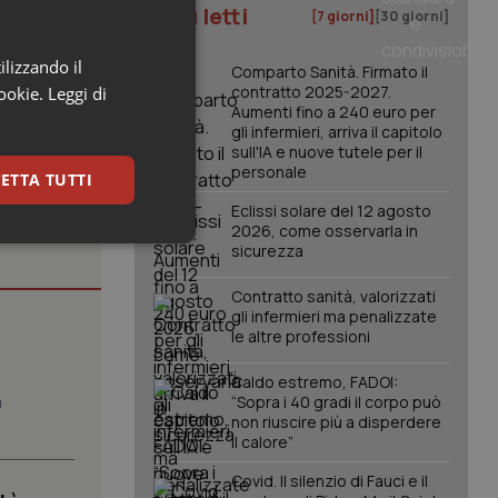
I più letti
[7 giorni]
[30 giorni]
ilizzando il
Comparto Sanità. Firmato il
contratto 2025-2027.
cookie.
Leggi di
Aumenti fino a 240 euro per
gli infermieri, arriva il capitolo
sull'IA e nuove tutele per il
personale
ETTA TUTTI
Eclissi solare del 12 agosto
2026, come osservarla in
keting
sicurezza
Contratto sanità, valorizzati
gli infermieri ma penalizzate
le altre professioni
Caldo estremo, FADOI:
a
“Sopra i 40 gradi il corpo può
non riuscire più a disperdere
il calore”
igazione sulle pagine
kie.
Covid. Il silenzio di Fauci e il