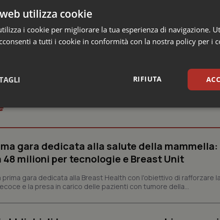
web utilizza cookie
ilizza i cookie per migliorare la tua esperienza di navigazione. Ut
consenti a tutti i cookie in conformità con la nostra policy per i 
RIFIUTA
TAGLI
ACC
e
sari
Statistici
Mar
prima gara dedicata alla salute della mammella:
48 milioni per tecnologie e Breast Unit
prima gara dedicata alla Breast Health con l'obiettivo di rafforzare l
Necessari
Statistici
Marketing
coce e la presa in carico delle pazienti con tumore della...
tribuiscono a rendere fruibile il sito web abilitandone funzionalità di base quali la nav
protette del sito. Il sito web non è in grado di funzionare correttamente senza questi coo
Fornitore
/
Dominio
Scadenza
Descrizione