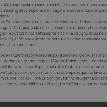
ma volta è impossibile rimanere incinta. “Ma possono essere usa
Il counselling deve esplorare e indagare le esperienze e le opini
zione”.
alla Sigo per essere un punto di riferimento sull’educazione s
unge Vittori spiegando che le domande più comuni che arrivan
ierli ed utilizzarli correttamente. Il 33% ha bisogno di capire
iminari), il 15% vuole informazioni sulle malattie sessualmente 
sta o un consultorio”.
k e il 17,2% trascorre sul web più di tre ore al giorno. Ma anche
i informazioni sul sesso per il 10% degli adolescenti – continua
 collaborazione con le principali reti e testate per strutturar
ioni “cult” per i più giovani”. Un primo esempio di questo lavoro
asmissione “Focus 1” (ore 21, ogni giovedì fino al 6 gennaio), sarà
camente ineccepibile su vari temi, fra cui l’educazione sessua