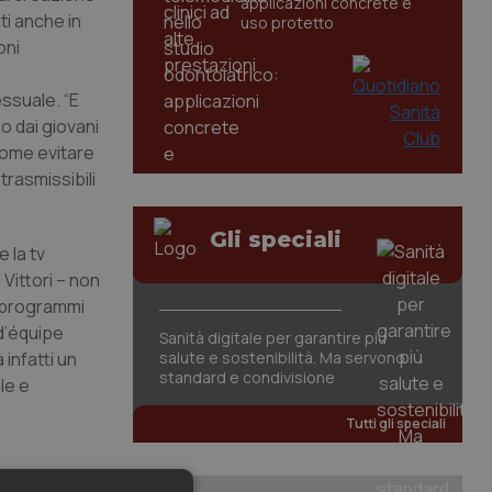
applicazioni concrete e
ti anche in
uso protetto
oni
essuale. “E
o dai giovani
 come evitare
trasmissibili
Gli speciali
 la tv
 Vittori – non
e programmi
 d’équipe
Sanità digitale per garantire più
 infatti un
salute e sostenibilità. Ma servono
standard e condivisione
le e
Tutti gli speciali