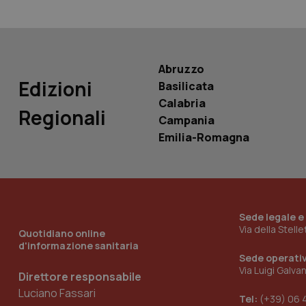
PHPSESSID
Abruzzo
Edizioni
Basilicata
_ga_KM60CM4NPH
Calabria
Regionali
Campania
Emilia-Romagna
Nome
Nome
VISITOR_INFO1_LIV
_ga_0VMQEQKQ1N
Sede legale e
Via della Stell
Quotidiano online
__Secure-YNID
d'informazione sanitaria
Sede operati
Via Luigi Galva
Direttore responsabile
Luciano Fassari
YSC
Tel:
(+39) 06 