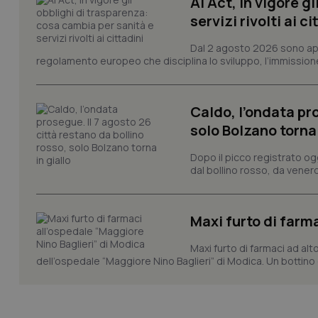
AI Act, in vigore g
servizi rivolti ai ci
VISITOR_PRIVACY_
Dal 2 agosto 2026 sono applic
regolamento europeo che disciplina lo sviluppo, l’immissione s
CookieScriptConse
Caldo, l’ondata pro
solo Bolzano torna 
tracking-sites-ironf
Dopo il picco registrato og
tracking-enable
dal bollino rosso, da venerd
tracking-sites-ironf
session-id
Maxi furto di farm
_ga
Maxi furto di farmaci ad alt
dell’ospedale “Maggiore Nino Baglieri” di Modica. Un bottin