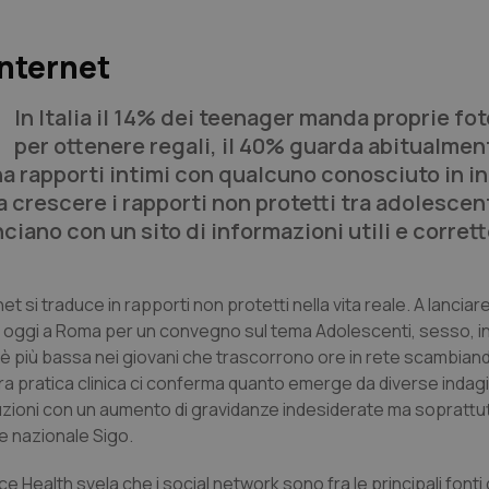
internet
In Italia il 14% dei teenager manda proprie fo
per ottenere regali, il 40% guarda abitualmen
a rapporti intimi con qualcuno conosciuto in in
a crescere i rapporti non protetti tra adolescent
anciano con un sito di informazioni utili e corrett
t si traduce in rapporti non protetti nella vita reale. A lanciare
nita oggi a Roma per un convegno sul tema
Adolescenti, sesso, in
lo è più bassa nei giovani che trascorrono ore in rete scambian
ra pratica clinica ci conferma quanto emerge da diverse indagi
zioni con un aumento di gravidanze indesiderate ma soprattut
re nazionale Sigo.
Health svela che i social network sono fra le principali fonti